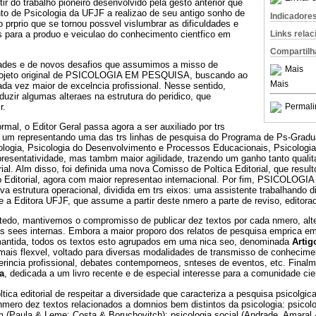
r do trabalho pioneiro desenvolvido pela gesto anterior que
to de Psicologia da UFJF a realizao de seu antigo sonho de
Indicadore
o prprio que se tornou possvel vislumbrar as dificuldades e
s para a produo e veiculao do conhecimento cientfico em
Links rela
Compartilh
dades e de novos desafios que assumimos a misso de
Mais
 projeto original de PSICOLOGIA EM PESQUISA, buscando ao
Mais
 vez maior de excelncia profissional. Nesse sentido,
duzir algumas alteraes na estrutura do peridico, que
r.
Permali
mal, o Editor Geral passa agora a ser auxiliado por trs
a um representando uma das trs linhas de pesquisa do Programa de Ps-Grad
icologia, Psicologia do Desenvolvimento e Processos Educacionais, Psicologia
resentatividade, mas tambm maior agilidade, trazendo um ganho tanto qualit
rial. Alm disso, foi definida uma nova Comisso de Poltica Editorial, que resul
o Editorial, agora com maior representao internacional. Por fim, PSICOLO
 estrutura operacional, dividida em trs eixos: uma assistente trabalhando d
e a Editora UFJF, que assume a partir deste nmero a parte de reviso, editorao 
ntedo, mantivemos o compromisso de publicar dez textos por cada nmero, al
s sees internas. Embora a maior proporo dos relatos de pesquisa emprica em
mantida, todos os textos esto agrupados em uma nica seo, denominada
Artig
mais flexvel, voltado para diversas modalidades de transmisso de conhecime
perincia profissional, debates contemporneos, snteses de eventos, etc. Fina
a
, dedicada a um livro recente e de especial interesse para a comunidade cie
tica editorial de respeitar a diversidade que caracteriza a pesquisa psicol
ro dez textos relacionados a domnios bem distintos da psicologia: psicolog
 (Paula & Leme; Costa & Boruchovitch); psicologia social (Andrade, Amaral &