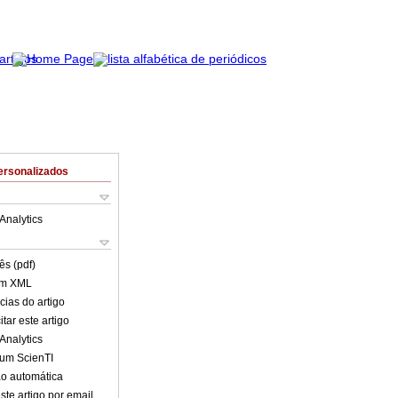
ersonalizados
Analytics
ês (pdf)
em XML
cias do artigo
tar este artigo
Analytics
lum ScienTI
o automática
ste artigo por email