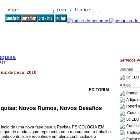
squisa
Serviços P
247
Journal
 Juiz de Fora 2010
SciELO 
Artigo
EDITORIAL
Portugu
Artigo 
Referên
squisa: Novos Rumos, Novos Desafios
Como ci
SciELO 
Curricu
 incio de uma nova fase para a Revista PSICOLOGIA EM
que de modo algum representa uma ruptura com o trabalho
Traduçã
, pelo contrrio, se reconhece em plena continuidade o
Enviar e