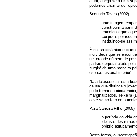
atual, chega-se a uma sup
podemos chamar de "epide
Segundo Teves (2002)
uma imagem corpora
constroem a partir 
emocional que aque
corpo
, e por isso 
instituindo-se assi
É nessa dinâmica que mesc
indivíduos que se encont
um grande número de pesso
padrão corporal eleito pe
surgirá de uma maneira pel
espaço fusional interior".
Na adolescência, esta bus
causa que distinga o jovem
pode tornar-se ainda maior
marginalizados. Teixeira 
deve-se ao fato de o adol
Para Carreira Filho (2005)
o período da vida e
idéias e dos rumos
próprio agrupamento
Desta forma, a investigaçã