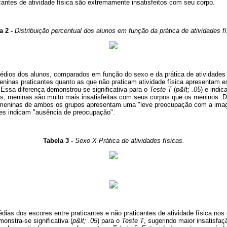
antes de atividade física são extremamente insatisfeitos com seu corpo.
a 2 -
Distribuição percentual dos alunos em função da prática de atividades fí
dios dos alunos, comparados em função do sexo e da prática de atividades f
eninas praticantes quanto as que não praticam atividade física apresentam 
ssa diferença demonstrou-se significativa para o
Teste T
(
p&lt; .05
) e indi
icas, meninas são muito mais insatisfeitas com seus corpos que os meninos. 
 meninas de ambos os grupos apresentam uma "leve preocupação com a imag
es indicam "ausência de preocupação".
Tabela 3 -
Sexo X Prática de atividades físicas.
s dos escores entre praticantes e não praticantes de atividade física nos d
onstra-se significativa (
p&lt; .05
) para o
Teste T
, sugerindo maior insatisfaç