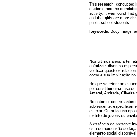
This research, conducted i
students and the correlatio
activity. It was found that
and that girls are more dis
public school students.
Keywords:
Body image; ado
Nos últimos anos, a temát
enfatizam diversos aspect
verificar questões relaci
corpo e sua implicação no
No que se refere ao estud
por constituir uma fase de
Amaral, Andrade, Oliveira 
No entanto, dentre tantos
adolescente, especificamen
escolar. Outra lacuna apo
restrito de jovens ou priv
A essência da presente inv
esta compreensão se faça 
elemento social disponível