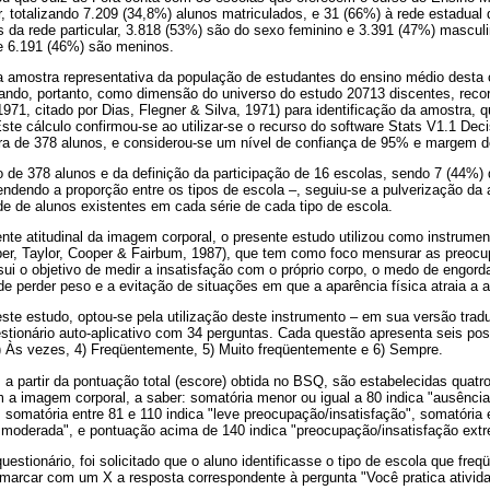
r, totalizando 7.209 (34,8%) alunos matriculados, e 31 (66%) à rede estadual
 da rede particular, 3.818 (53%) são do sexo feminino e 3.391 (47%) masculi
e 6.191 (46%) são meninos.
amostra representativa da população de estudantes do ensino médio desta 
rando, portanto, como dimensão do universo do estudo 20713 discentes, recor
971, citado por Dias, Flegner & Silva, 1971) para identificação da amostra,
Este cálculo confirmou-se ao utilizar-se o recurso do software Stats V1.1 Dec
a de 378 alunos, e considerou-se um nível de confiança de 95% e margem d
o de 378 alunos e da definição da participação de 16 escolas, sendo 7 (44%) d
endendo a proporção entre os tipos de escola –, seguiu-se a pulverização d
ade de alunos existentes em cada série de cada tipo de escola.
nte atitudinal da imagem corporal, o presente estudo utilizou como instrume
er, Taylor, Cooper & Fairbum, 1987), que tem como foco mensurar as preoc
ui o objetivo de medir a insatisfação com o próprio corpo, o medo de engord
 de perder peso e a evitação de situações em que a aparência física atraia a 
te estudo, optou-se pela utilização deste instrumento – em sua versão tradu
stionário auto-aplicativo com 34 perguntas. Cada questão apresenta seis pos
) Às vezes, 4) Freqüentemente, 5) Muito freqüentemente e 6) Sempre.
a partir da pontuação total (escore) obtida no BSQ, são estabelecidas quatr
 a imagem corporal, a saber: somatória menor ou igual a 80 indica "ausência
 somatória entre 81 e 110 indica "leve preocupação/insatisfação", somatória e
 moderada", e pontuação acima de 140 indica "preocupação/insatisfação ext
estionário, foi solicitado que o aluno identificasse o tipo de escola que freq
e marcar com um X a resposta correspondente à pergunta "Você pratica ativida