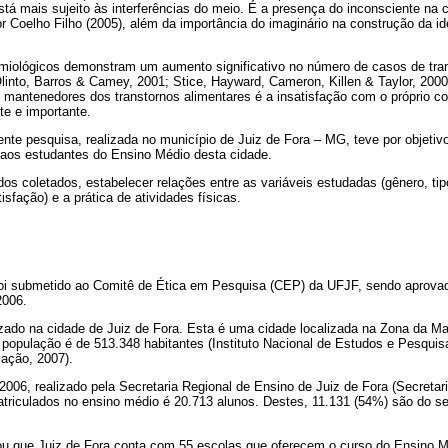
stá mais sujeito às interferências do meio. É a presença do inconsciente na 
 Coelho Filho (2005), além da importância do imaginário na construção da id
miológicos demonstram um aumento significativo no número de casos de tran
linto, Barros & Camey, 2001; Stice, Hayward, Cameron, Killen & Taylor, 200
s mantenedores dos transtornos alimentares é a insatisfação com o próprio co
te e importante.
ente pesquisa, realizada no município de Juiz de Fora – MG, teve por objetivo
o aos estudantes do Ensino Médio desta cidade.
dos coletados, estabelecer relações entre as variáveis estudadas (gênero, tip
isfação) e a prática de atividades físicas.
foi submetido ao Comitê de Ética em Pesquisa (CEP) da UFJF, sendo aprov
2006.
izado na cidade de Juiz de Fora. Esta é uma cidade localizada na Zona da Mat
 população é de 513.348 habitantes (Instituto Nacional de Estudos e Pesqui
cação, 2007).
006, realizado pela Secretaria Regional de Ensino de Juiz de Fora (Secreta
matriculados no ensino médio é 20.713 alunos. Destes, 11.131 (54%) são do s
 que Juiz de Fora conta com 55 escolas que oferecem o curso do Ensino M