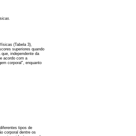
sicas.
ísicas (Tabela 3),
escores superiores quando
ca que, independente da
De acordo com a
em corporal", enquanto
iferentes tipos de
ão corporal dentre os