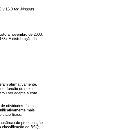
S v.16.0
for Windows
.
gosto a novembro de 2008,
63). A distribuição dos
deram afirmativamente,
a em função do sexo,
rou ser adepta a esta
de atividades físicas,
gnificativamente mais
rcício físico.
 ausência de preocupação
a classificação do BSQ,