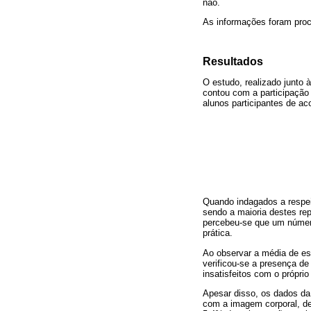
não.
As informações foram pro
Resultados
O estudo, realizado junto 
contou com a participação 
alunos participantes de ac
Quando indagados a respei
sendo a maioria destes rep
percebeu-se que um número
prática.
Ao observar a média de e
verificou-se a presença de
insatisfeitos com o próprio
Apesar disso, os dados da
com a imagem corporal, de