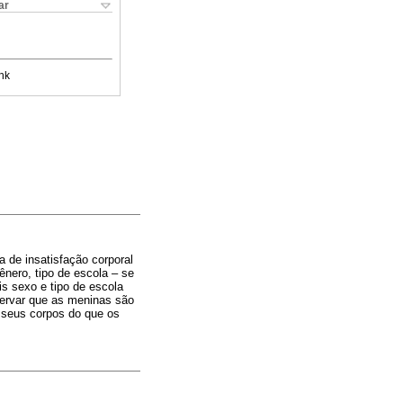
ar
nk
a de insatisfação corporal
nero, tipo de escola – se
eis sexo e tipo de escola
bservar que as meninas são
m seus corpos do que os