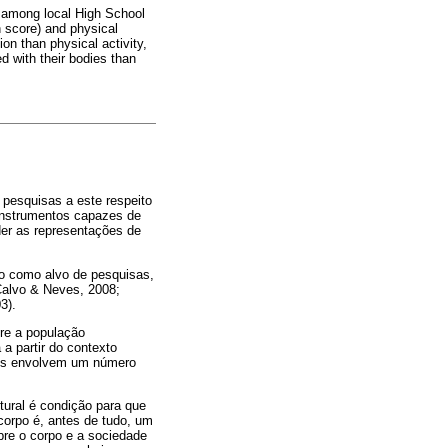
n among local High School
n score) and physical
on than physical activity,
ed with their bodies than
pesquisas a este respeito
 instrumentos capazes de
er as representações de
do como alvo de pesquisas,
 Calvo & Neves, 2008;
3).
re a população
a partir do contexto
ezes envolvem um número
tural é condição para que
corpo é, antes de tudo, um
bre o corpo e a sociedade