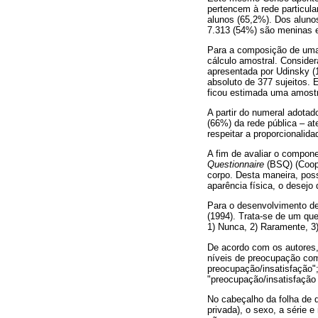
pertencem à rede particula
alunos (65,2%). Dos alunos
7.313 (54%) são meninas 
Para a composição de uma 
cálculo amostral. Conside
apresentada por Udinsky (1
absoluto de 377 sujeitos. 
ficou estimada uma amostr
A partir do numeral adotad
(66%) da rede pública – at
respeitar a proporcionalid
A fim de avaliar o compone
Questionnaire
(BSQ) (Coop
corpo. Desta maneira, poss
aparência física, o desejo
Para o desenvolvimento des
(1994). Trata-se de um que
1) Nunca, 2) Raramente, 3
De acordo com os autores, 
níveis de preocupação com
preocupação/insatisfação";
"preocupação/insatisfação
No cabeçalho da folha de qu
privada), o sexo, a série 