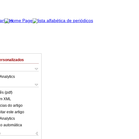
ersonalizados
Analytics
ês (pdf)
em XML
cias do artigo
tar este artigo
Analytics
o automática
s