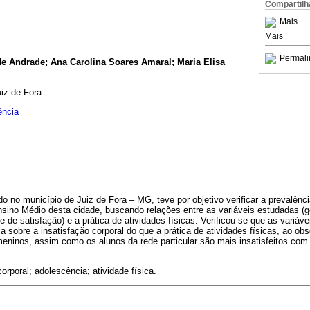
Compartilh
Mais
Mais
Permali
e Andrade; Ana Carolina Soares Amaral; Maria Elisa
iz de Fora
ência
do no município de Juiz de Fora – MG, teve por objetivo verificar a prevalênci
sino Médio desta cidade, buscando relações entre as variáveis estudadas (gê
e de satisfação) e a prática de atividades físicas. Verificou-se que as variáv
ia sobre a insatisfação corporal do que a prática de atividades físicas, ao o
meninos, assim como os alunos da rede particular são mais insatisfeitos co
rporal; adolescência; atividade física.