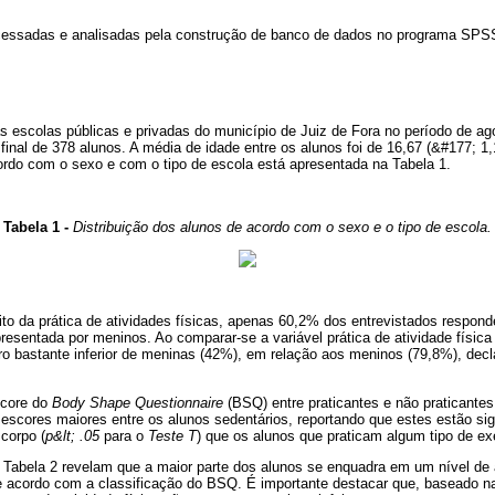
cessadas e analisadas pela construção de banco de dados no programa SPS
às escolas públicas e privadas do município de Juiz de Fora no período de a
final de 378 alunos. A média de idade entre os alunos foi de 16,67 (&#177; 1,1
ordo com o sexo e com o tipo de escola está apresentada na Tabela 1.
Tabela 1 -
Distribuição dos alunos de acordo com o sexo e o tipo de escola.
to da prática de atividades físicas, apenas 60,2% dos entrevistados respon
resentada por meninos. Ao comparar-se a variável prática de atividade físic
 bastante inferior de meninas (42%), em relação aos meninos (79,8%), decla
score do
Body Shape Questionnaire
(BSQ) entre praticantes e não praticantes 
 escores maiores entre os alunos sedentários, reportando que estes estão si
 corpo (
p&lt; .05
para o
Teste T
) que os alunos que praticam algum tipo de exe
 Tabela 2 revelam que a maior parte dos alunos se enquadra em um nível de
 acordo com a classificação do BSQ. É importante destacar que, baseado n