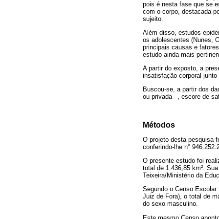
pois é nesta fase que se e
com o corpo, destacada por
sujeito.
Além disso, estudos epide
os adolescentes (Nunes, O
principais causas e fatore
estudo ainda mais pertinen
A partir do exposto, a pres
insatisfação corporal junt
Buscou-se, a partir dos da
ou privada –, escore de sat
Métodos
O projeto desta pesquisa 
conferindo-lhe n° 946.252.
O presente estudo foi real
total de 1.436,85 km². Sua
Teixeira/Ministério da Edu
Segundo o Censo Escolar 2
Juiz de Fora), o total de 
do sexo masculino.
Este mesmo Censo apontou