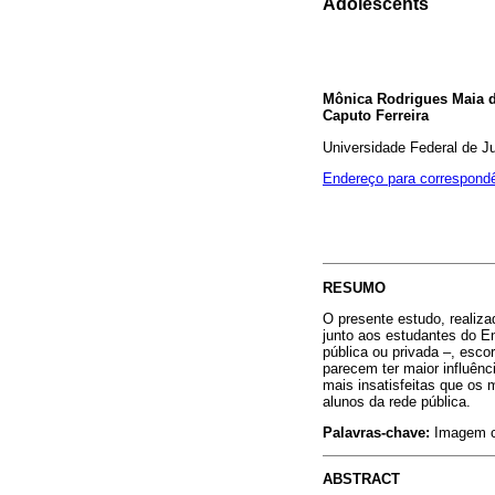
Adolescents
Mônica Rodrigues Maia d
Caputo Ferreira
Universidade Federal de Ju
Endereço para correspond
RESUMO
O presente estudo, realiza
junto aos estudantes do En
pública ou privada –, escor
parecem ter maior influênc
mais insatisfeitas que os 
alunos da rede pública.
Palavras-chave:
Imagem co
ABSTRACT