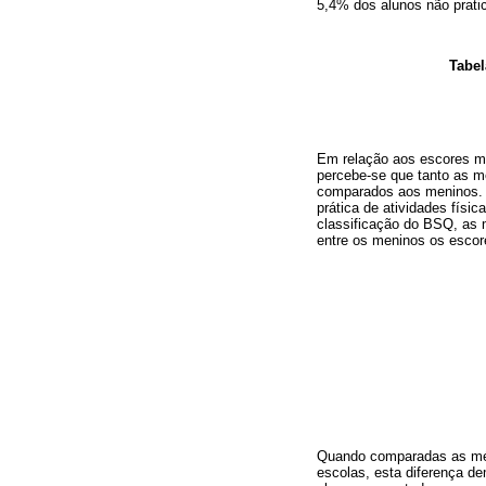
5,4% dos alunos não pratic
Tabel
Em relação aos escores mé
percebe-se que tanto as m
comparados aos meninos. E
prática de atividades fís
classificação do BSQ, as
entre os meninos os escor
Quando comparadas as média
escolas, esta diferença dem