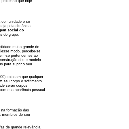
e processo que hoje
a comunidade e se
seja pela distância
em social do
es do grupo,
tidade muito grande de
 Desse modo, percebe-se
rem-se pertencentes ao
 construção deste modelo
uo para suprir o seu
000) colocam que qualquer
em seu corpo o sofrimento
dade serão corpos
 com sua aparência pessoal
.
e na formação das
os membros de seu
faz de grande relevância,