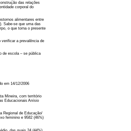
construção das relações
entidade corporal do
stornos alimentares entre
0). Sabe-se que uma das
rpo, o que torna o presente
 verificar a prevalência de
o de escola – se pública
ado em 14/12/2006
a Mineira, com território
sas Educacionais Anísio
ria Regional de Educação/
exo feminino e 9582 (46%)
édio, das quais 24 (44%)