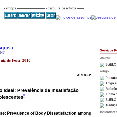
squisa
Serviços P
247
Journal
 Juiz de Fora 2010
SciELO 
artigo
ARTIGOS
Portugu
Artigo 
Referên
 Ideal: Prevalência de Insatisfação
Como ci
*
olescentes
SciELO 
Traduçã
Indicadore
ure: Prevalence of Body Dissatisfaction among