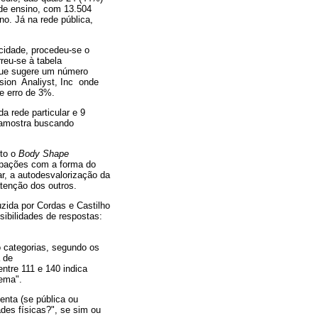
 de ensino, com 13.504
no. Já na rede pública,
cidade, procedeu-se o
reu-se à tabela
 que sugere um número
ision Analiyst, Inc onde
e erro de 3%.
a rede particular e 9
a amostra buscando
nto o
Body Shape
upações com a forma do
ar, a autodesvalorização da
atenção dos outros.
zida por Cordas e Castilho
sibilidades de respostas:
o categorias, segundo os
 de
ntre 111 e 140 indica
rema".
üenta (se pública ou
des físicas?", se sim ou