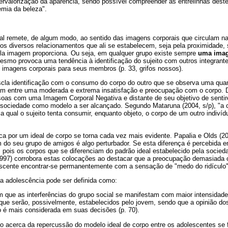
ervalorização da aparência, sendo possível compreender as entrelinhas dest
mia da beleza".
l remete, de algum modo, ao sentido das imagens corporais que circulam n
dos diversos relacionamentos que ali se estabelecem, seja pela proximidade, 
la imagem proporciona. Ou seja, em qualquer grupo existe sempre
uma imag
mesmo provoca uma tendência à identificação do sujeito com outros integrant
m imagens corporais para seus membros (p. 33, grifos nossos).
la identificação com o consumo do corpo do outro que se observa uma quan
ram entre uma moderada e extrema insatisfação e preocupação com o corpo.
as com uma Imagem Corporal Negativa e distante de seu objetivo de senti
la sociedade como modelo a ser alcançado. Segundo Mataruna (2004, s/p), "a
a qual o sujeito tenta consumir, enquanto objeto, o corpo de um outro indivíd
ca por um ideal de corpo se torna cada vez mais evidente. Papalia e Olds (2
 do seu grupo de amigos é algo perturbador. Se esta diferença é percebida 
, pois os corpos que se diferenciam do padrão ideal estabelecido pela socie
(1997) corrobora estas colocações ao destacar que a preocupação demasiada
escente encontrar-se permanentemente com a sensação de "medo do ridículo"
, a adolescência pode ser definida como:
m que as interferências do grupo social se manifestam com maior intensidad
 que serão, possivelmente, estabelecidos pelo jovem, sendo que a opinião d
 é mais considerada em suas decisões (p. 70).
o acerca da repercussão do modelo ideal de corpo entre os adolescentes se 