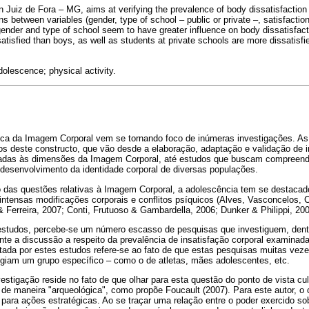
n Juiz de Fora – MG, aims at verifying the prevalence of body dissatisfactio
ns between variables (gender, type of school – public or private –, satisfactio
 gender and type of school seem to have greater influence on body dissatisfacti
satisfied than boys, as well as students at private schools are more dissatisfi
lescence; physical activity.
ica da Imagem Corporal vem se tornando foco de inúmeras investigações. As 
os deste constructo, que vão desde a elaboração, adaptação e validação de
onadas às dimensões da Imagem Corporal, até estudos que buscam compreend
 desenvolvimento da identidade corporal de diversas populações.
o das questões relativas à Imagem Corporal, a adolescência tem se destaca
 intensas modificações corporais e conflitos psíquicos (Alves, Vasconcelos,
& Ferreira, 2007; Conti, Frutuoso & Gambardella, 2006; Dunker & Philippi, 200
 estudos, percebe-se um número escasso de pesquisas que investiguem, dent
te a discussão a respeito da prevalência de insatisfação corporal examinada 
ntada por estes estudos refere-se ao fato de que estas pesquisas muitas v
ilegiam um grupo específico – como o de atletas, mães adolescentes, etc.
estigação reside no fato de que olhar para esta questão do ponto de vista cul
de maneira "arqueológica", como propõe Foucault (2007). Para este autor, o 
 para ações estratégicas. Ao se traçar uma relação entre o poder exercido so