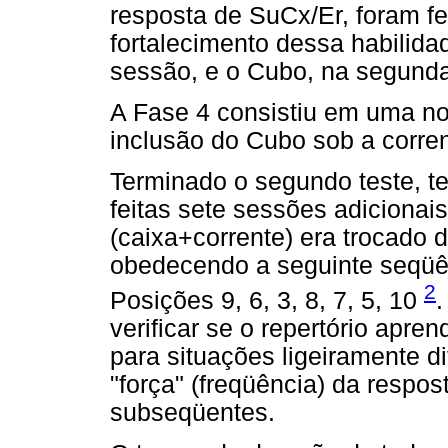
resposta de SuCx/Er, foram f
fortalecimento dessa habilida
sessão, e o Cubo, na segunda
A Fase 4 consistiu em uma no
inclusão do Cubo sob a corre
Terminado o segundo teste, te
feitas sete sessões adicionai
(caixa+corrente) era trocado 
obedecendo a seguinte seqüên
2
Posições 9, 6, 3, 8, 7, 5, 10
.
verificar se o repertório apren
para situações ligeiramente dif
"força" (freqüência) da respo
subseqüentes.