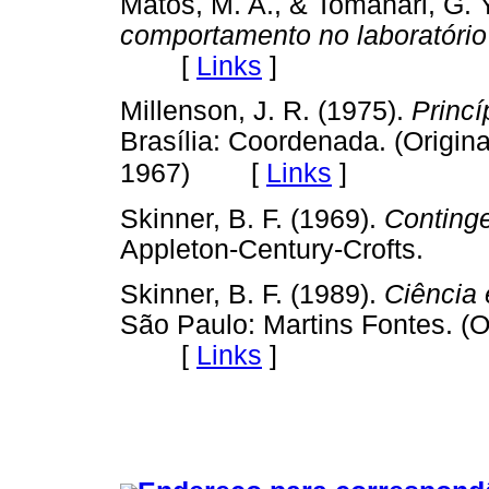
Matos, M. A., & Tomanari, G. 
comportamento no laboratório 
[
Links
]
Millenson, J. R. (1975).
Princ
Brasília: Coordenada. (Origi
[
Links
]
1967)
Skinner, B. F. (1969).
Continge
Appleton-Century-Crofts.
Skinner, B. F. (1989).
Ciência
São Paulo: Martins Fontes. (
[
Links
]