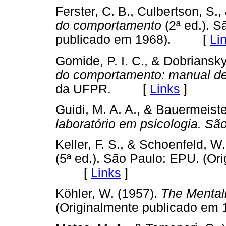
Ferster, C. B., Culbertson, S.
do comportamento
(2ª ed.). 
publicado em 1968). [
Li
Gomide, P. I. C., & Dobriansky
do comportamento: manual de
da UFPR. [
Links
]
Guidi, M. A. A., & Bauermeiste
laboratório em psicologia. 
Keller, F. S., & Schoenfeld, W
(5ª ed.). São Paulo: EPU. (Or
[
Links
]
Köhler, W. (1957).
The Mentali
(Originalmente publicado 