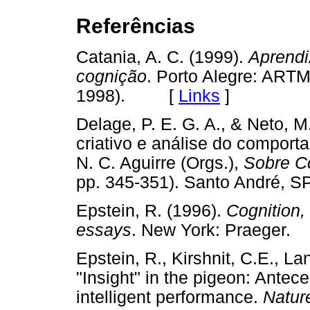
Referências
Catania, A. C. (1999).
Aprendi
cognição
. Porto Alegre: ART
1998). [
Links
]
Delage, P. E. G. A., & Neto, 
criativo e análise do comportam
N. C. Aguirre (Orgs.),
Sobre C
pp. 345-351). Santo André
Epstein, R. (1996).
Cognition, 
essays
. New York: Praege
Epstein, R., Kirshnit, C.E., La
"Insight" in the pigeon: Antec
intelligent performance.
Natur