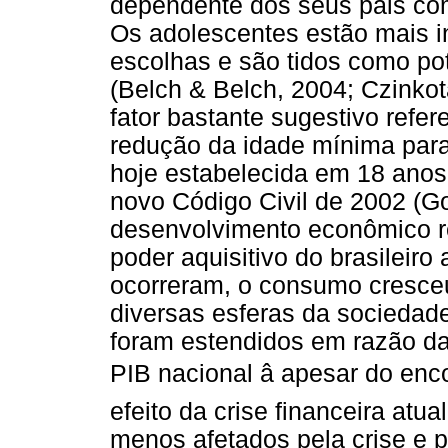
dependente dos seus pais co
Os adolescentes estão mais 
escolhas e são tidos como p
(Belch & Belch, 2004; Czinko
fator bastante sugestivo refer
redução da idade mínima para
hoje estabelecida em 18 anos
novo Código Civil de 2002 (G
desenvolvimento econômico re
poder aquisitivo do brasileir
ocorreram, o consumo cresce
diversas esferas da sociedad
foram estendidos em razão da
PIB nacional â apesar do en
efeito da crise financeira atu
menos afetados pela crise e p