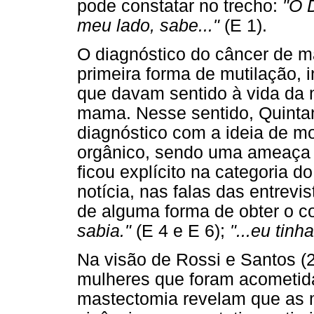
pode constatar no trecho:
"O 
meu lado, sabe..."
(E 1).
O diagnóstico do câncer de
primeira forma de mutilação, i
que davam sentido à vida da 
mama. Nesse sentido, Quinta
diagnóstico com a ideia de mo
orgânico, sendo uma ameaça p
ficou explícito na categoria d
notícia, nas falas das entrevi
de alguma forma de obter o c
sabia."
(E 4 e E 6);
"...eu tin
Na visão de Rossi e Santos (
mulheres que foram acometid
mastectomia revelam que as 