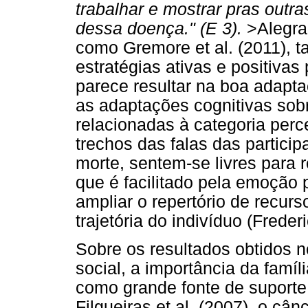
trabalhar e mostrar pras outr
dessa doença." (E 3).
>Alegra
como Gremore et al. (2011), 
estratégias ativas e positiva
parece resultar na boa adapt
as adaptações cognitivas sob
relacionadas à categoria perc
trechos das falas das partici
morte, sentem-se livres para 
que é facilitado pela emoção 
ampliar o repertório de recur
trajetória do indivíduo (Frede
Sobre os resultados obtidos 
social, a importância da famíl
como grande fonte de suporte
Filgueiras et al. (2007), o c