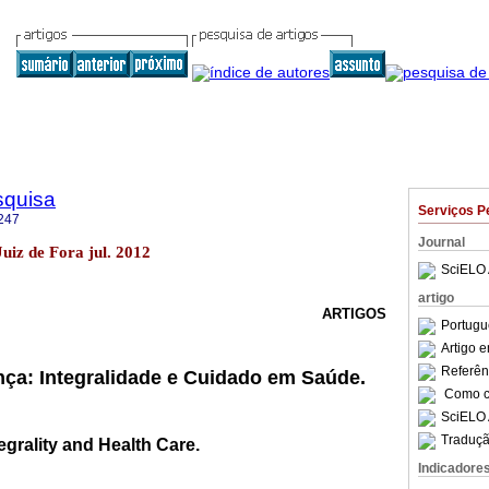
squisa
Serviços P
247
Journal
 Juiz de Fora jul. 2012
SciELO 
artigo
ARTIGOS
Portugu
Artigo 
Referên
ça: Integralidade e Cuidado em Saúde.
Como ci
SciELO 
Traduçã
grality and Health Care.
Indicadore