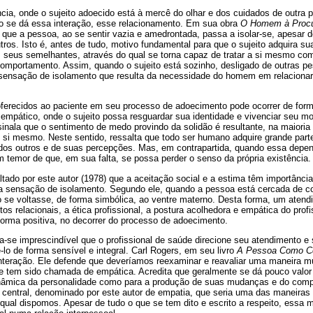
ia, onde o sujeito adoecido está à mercê do olhar e dos cuidados de outra p
o se dá essa interação, esse relacionamento. Em sua obra
O Homem à Procu
que a pessoa, ao se sentir vazia e amedrontada, passa a isolar-se, apesar d
os. Isto é, antes de tudo, motivo fundamental para que o sujeito adquira sua
 seus semelhantes, através do qual se torna capaz de tratar a si mesmo co
comportamento. Assim, quando o sujeito está sozinho, desligado de outras p
a sensação de isolamento que resulta da necessidade do homem em relaciona
ferecidos ao paciente em seu processo de adoecimento pode ocorrer de forma f
empático, onde o sujeito possa resguardar sua identidade e vivenciar seu 
inala que o sentimento de medo provindo da solidão é resultante, na maiori
 si mesmo. Neste sentido, ressalta que todo ser humano adquire grande part
r dos outros e de suas percepções. Mas, em contrapartida, quando essa depen
 temor de que, em sua falta, se possa perder o senso da própria existência.
ltado por este autor (1978) que a aceitação social e a estima têm importância
 sensação de isolamento. Segundo ele, quando a pessoa está cercada de cor
o se voltasse, de forma simbólica, ao ventre materno. Desta forma, um aten
s relacionais, a ética profissional, a postura acolhedora e empática do prof
 forma positiva, no decorrer do processo de adoecimento.
a-se imprescindível que o profissional de saúde direcione seu atendimento e 
lo de forma sensível e integral. Carl Rogers, em seu livro
A Pessoa Como C
nteração. Ele defende que deveríamos reexaminar e reavaliar uma maneira mu
ue tem sido chamada de empática. Acredita que geralmente se dá pouco valor
nâmica da personalidade como para a produção de suas mudanças e do comp
o central, denominado por este autor de empatia, que seria uma das maneiras
ual dispomos. Apesar de tudo o que se tem dito e escrito a respeito, essa 