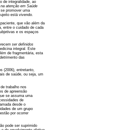
o de integralidade, ao
e na atenção em Saúde
e se promover uma
ujeito está vivendo.
 paciente, que vão além da
a, entre o cuidado de cada
subjetivas e os espaços
erecem ser definidos
dicina integral. Este
lém de fragmentária, esta
 detrimento das
s (2006), entretanto,
ais de saúde, ou seja, um
 de trabalho nos
des de apreensão
 que se assuma uma
ecessidades de
gramada desde o
sidades de um grupo
estão por ocorrer
não pode ser suprimido
 e de envolvimento afetivo