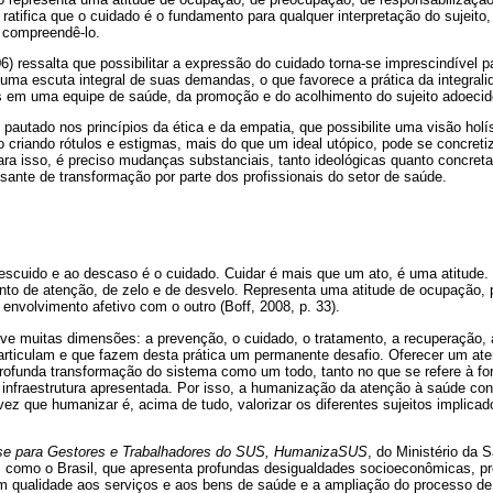
 ratifica que o cuidado é o fundamento para qualquer interpretação do sujeito
a compreendê-lo.
06) ressalta que possibilitar a expressão do cuidado torna-se imprescindível p
uma escuta integral de suas demandas, o que favorece a prática da integralid
 em uma equipe de saúde, da promoção e do acolhimento do sujeito adoecid
utado nos princípios da ética e da empatia, que possibilite uma visão holís
o criando rótulos e estigmas, mais do que um ideal utópico, pode se concret
ara isso, é preciso mudanças substanciais, tanto ideológicas quanto concret
sante de transformação por parte dos profissionais do setor de saúde.
scuido e ao descaso é o cuidado. Cuidar é mais que um ato, é uma atitude. 
o de atenção, de zelo e de desvelo. Representa uma atitude de ocupação, 
 envolvimento afetivo com o outro (Boff, 2008, p. 33).
ve muitas dimensões: a prevenção, o cuidado, o tratamento, a recuperação,
articulam e que fazem desta prática um permanente desafio. Oferecer um ate
ofunda transformação do sistema como um todo, tanto no que se refere à fo
infraestrutura apresentada. Por isso, a humanização da atenção à saúde con
ez que humanizar é, acima de tudo, valorizar os diferentes sujeitos implica
e para Gestores e Trabalhadores do SUS, HumanizaSUS
, do Ministério da 
 como o Brasil, que apresenta profundas desigualdades socioeconômicas, 
 qualidade aos serviços e aos bens de saúde e a ampliação do processo de