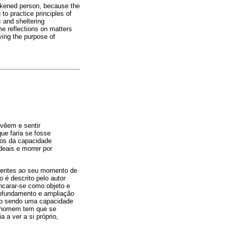
eakened person, because the
to practice principles of
c and sheltering
me reflections on matters
ving the purpose of
 vêem e sentir
que faria se fosse
ntos da capacidade
deais e morrer por
acentes ao seu momento de
é descrito pelo autor
carar-se como objeto e
rofundamento e ampliação
omo sendo uma capacidade
 o homem tem que se
 a ver a si próprio,