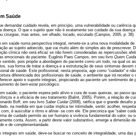
 em Saúde
ue demandar cuidado revela, em princípio, uma vulnerabilidade ou carência q
 a doença. O que o sujeito quer não é exatamente ser cuidado da sua doença
 cirurgias, mas antes, ser olhado, tocado, escutado (Campos, 2005, p. 38).
 em saúde numa perspectiva integral, remete-se a uma nova modalidade de 
ção ao sujeito adoecido, que vai muito além do simples ato de prescrever. D
nção clínica não será eficaz se não forem consideradas as repercussões afet
s emocionais do paciente. Eugênio Paes Campos, em seu livro
Quem Cuida
e sentido, pois propõe a abordagem do paciente como um todo, na qual os as
itos, sua forma de tratar a doença e a estruturação de seus sintomas devem
ional de saúde. Este profissional, nesta proposta, age como “cuidador” e não
ostura diferenciada dos profissionais de saúde, o ambiente que irá receber o 
oferecer apoio e suporte integrais, propiciando ao paciente um sentimento de p
aumento do bem-estar psicológico.
em saúde, o paciente espera pelo alívio e cura de suas queixas, ao passo qu
orços e a eficácia de seu tratamento (Balint, 2005). Porém, a relação de cu
onardo Boff, em seu livro
Saber Cuidar
(2008), ratifica que o grande desafio
ado, na medida em que cuidar implica ter intimidade, sentir, acolher, respeit
a com, é auscultar o ritmo e afinar- se com ele. Ele preconiza que “saber cui
rma de cuidado permite ao ser humano a vivência fundamental do valor, ou se
vamente conta. Assim, a partir deste valor substantivo, emerge a dimensão de 
dade e de complementaridade.
integrais em saúde, deve-se buscar no conceito de integralidade, uma das pr