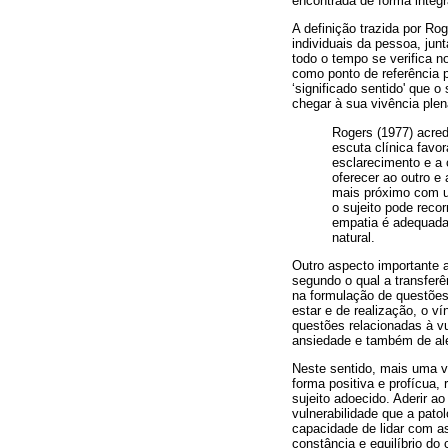
encontrada de forma integr
A definição trazida por Ro
individuais da pessoa, ju
todo o tempo se verifica n
como ponto de referência p
‘significado sentido' que 
chegar à sua vivência plena
Rogers (1977) acre
escuta clínica favo
esclarecimento e a
oferecer ao outro e
mais próximo com um
o sujeito pode rec
empatia é adequada 
natural.
Outro aspecto importante 
segundo o qual a transfer
na formulação de questões
estar e de realização, o v
questões relacionadas à vu
ansiedade e também de ale
Neste sentido, mais uma ve
forma positiva e profícua,
sujeito adoecido. Aderir a
vulnerabilidade que a pato
capacidade de lidar com as
constância e equilíbrio do