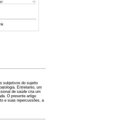
ar
nk
subjetivos do sujeito
patologia. Entretanto, um
issional de saúde cria um
da. O presente artigo
to e suas repercussões, a