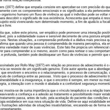
al numa relação interpessoal.
gers (1977) define que empatia consiste em aperceber-se com precisão do qua
ntamente com os componentes emocionais e os significados a ela pertencente
o organismo humano um fluxo de vivência ao qual o indivíduo pode se voltar 
ara descobrir o significado de sua existência. Acrescenta que empatia é ress
o sujeito está vivenciando num determinado momento, a fim de ajudá-lo a focali
 e livre.
dita que, sobre este prisma, ser empático pode promover uma interação posi
rável, pois a solidariedade suave e sensível decorrente de uma postura empát
 cura. Nestas situações, a compreensão profunda é a dádiva mais preciosa 
 afirma que quando uma pessoa é compreendida de maneira perceptiva, ela e
a variedade maior de suas vivências. Este fato lhe propicia um referencial
orrer para compreender a si mesmo, assim como para nortear o seu comporta
e profunda, também pode desbloquear um fluxo de vivências e permitir que e
assinalado por Rollo May (1977) em relação ao processo de adoecimento é o 
ência se reveste de um significado genuíno. Este autor aponta que a aborda
 que envolvem o encontro e o relacionamento, o processo de comunicação, 
ínculo de confiança entre as pessoas. Visto que o processo de adoecimento t
lnerabilidade e à insegurança, e que o encontro é sempre, em menor ou maior
gria, a interação com o mundo é abalada e a confortável segurança moment
z mostra-se de suma importância que o vínculo terapêutico e a relação tran
 reavivando a confiança e a adesão ao tratamento e possibilitando maior esta
o tratamento passa, antes de tudo, pela aceitação do paciente das condições
logia estabelece em sua nova situação de vida. Define-se aqui estabilidade
 frustrações advindas de situações insatisfatórias, encarando-as de forma re
 comportamento.