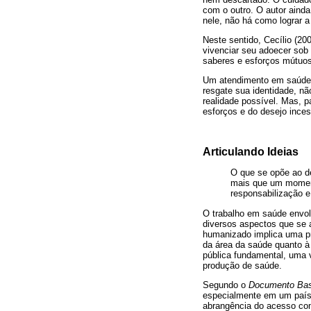
com o outro. O autor ainda
nele, não há como lograr 
Neste sentido, Cecílio (20
vivenciar seu adoecer sob 
saberes e esforços mútuos
Um atendimento em saúde pa
resgate sua identidade, nã
realidade possível. Mas, p
esforços e do desejo inces
Articulando Ideias
O que se opõe ao de
mais que um moment
responsabilização e
O trabalho em saúde envol
diversos aspectos que se 
humanizado implica uma pr
da área da saúde quanto à 
pública fundamental, uma v
produção de saúde.
Segundo o
Documento Bas
especialmente em um país
abrangência do acesso com