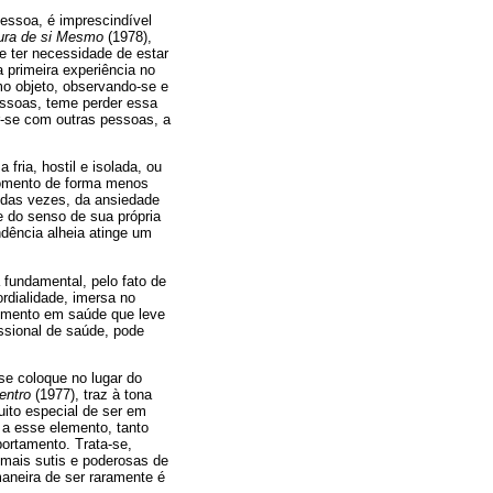
essoa, é imprescindível
ra de si Mesmo
(1978),
e ter necessidade de estar
 primeira experiência no
mo objeto, observando-se e
essoas, teme perder essa
r-se com outras pessoas, a
ria, hostil e isolada, ou
momento de forma menos
a das vezes, da ansiedade
e do senso de sua própria
dência alheia atinge um
 fundamental, pelo fato de
dialidade, imersa no
dimento em saúde que leve
issional de saúde, pode
se coloque no lugar do
entro
(1977), traz à tona
ito especial de ser em
 a esse elemento, tanto
ortamento. Trata-se,
 mais sutis e poderosas de
maneira de ser raramente é