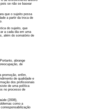
, pois se não se basear
ara que o sujeito possa
ade a partir da troca de
o.
tica do sujeito, que
izar a cada dia em uma
as, além do somatório de
Portanto, abrange
preocupação, de
 a promoção, enfim,
ndimento de qualidade e
rmação dos profissionais
siste de uma política
dos no processo de
Saúde (2008),
problemas como a
 corresponsabilização