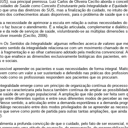
SUS),
sua principal premissa. Luiz Carlos de Oliveira Cecílio aborda o conceit
sidades de Saúde como Conceito Estruturante pela Integralidade e Equidad
 que uma das diretrizes do SUS, mas a finalização do cuidado, no intuito d
tro dos conhecimentos atuais disponíveis, para o problema de saúde que o s
ta a necessidade de aprimorar a escuta em relação a outras necessidades do
 o faz buscar o atendimento. É a relação articulada, complementar e dialétic
pe e da rede de serviços de saúde, vislumbrando-se as múltiplas dimensões 
tiver inserido (Cecílio, 2006).
em
Os Sentidos da Integralidade: algumas reflexões acerca de valores que m
meiro sentido da integralidade relaciona-se com um movimento chamado de me
 à fragmentação e ao olhar cartesiano adotado pela medicina convencional. A
isto que enaltece as dimensões exclusivamente biológicas dos pacientes, em
 e sociais.
ossível apreender os pacientes e suas necessidades de forma integral. Matto
 vem como um valor a ser sustentado e defendido nas práticas dos profission
modo como os profissionais respondem aos pacientes que os procuram.
ntegralidade emerge como um princípio de organização contínua do processo
que se caracterizaria pela busca também contínua de ampliar as possibilida
e saúde de um grupo populacional. A ampliação que não pode ser feita sem
ogo entre diferentes sujeitos e entre seus diferentes modos de perceber as n
 Nesse sentido, a articulação entre a demanda espontânea e a demanda pro
diálogo necessário entre dois modos privilegiados de se apreender as neces
go que serve como ponto de partida para outras tantas ampliações, que ainda 
).
limenta a profunda convicção de que o cuidado, pelo fato de ser essencial, 
 representa uma atitude de ocupação, de preocupação, de responsabilização