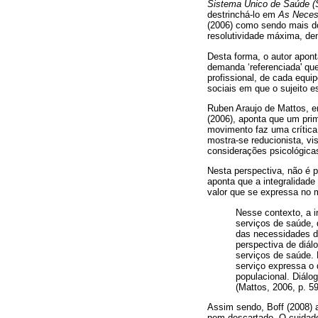
Sistema Único de Saúde (
destrinchá-lo em
As Neces
(2006) como sendo mais do
resolutividade máxima, den
Desta forma, o autor apon
demanda ‘referenciada' que
profissional, de cada equi
sociais em que o sujeito es
Ruben Araujo de Mattos, 
(2006), aponta que um pri
movimento faz uma crítica
mostra-se reducionista, v
considerações psicológicas
Nesta perspectiva, não é p
aponta que a integralidade
valor que se expressa no 
Nesse contexto, a i
serviços de saúde, 
das necessidades d
perspectiva de diál
serviços de saúde.
serviço expressa o 
populacional. Diálo
(Mattos, 2006, p. 59
Assim sendo, Boff (2008) a
nem descartado. O cuidado