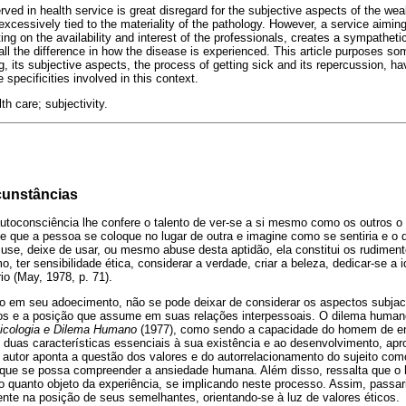
rved in health service is great disregard for the subjective aspects of the w
xcessively tied to the materiality of the pathology. However, a service aiming 
nting on the availability and interest of the professionals, creates a sympatheti
 all the difference in how the disease is experienced. This article purposes so
, its subjective aspects, the process of getting sick and its repercussion, ha
specificities involved in this context.
lth care; subjectivity.
rcunstâncias
utoconsciência lhe confere o talento de ver-se a si mesmo como os outros o
ite que a pessoa se coloque no lugar de outra e imagine como se sentiria e o 
e use, deixe de usar, ou mesmo abuse desta aptidão, ela constitui os rudime
, ter sensibilidade ética, considerar a verdade, criar a beleza, dedicar-se a i
io (May, 1978, p. 71).
o em seu adoecimento, não se pode deixar de considerar os aspectos subj
s e a posição que assume em suas relações interpessoais. O dilema humano 
icologia e Dilema Humano
(1977), como sendo a capacidade do homem de en
 duas características essenciais à sua existência e ao desenvolvimento, ap
 autor aponta a questão dos valores e do autorrelacionamento do sujeito c
ara que se possa compreender a ansiedade humana. Além disso, ressalta que
o quanto objeto da experiência, se implicando neste processo. Assim, passaria
te na posição de seus semelhantes, orientando-se à luz de valores éticos.