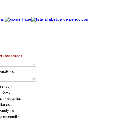
ersonalizados
Analytics
ês (pdf)
em XML
cias do artigo
tar este artigo
Analytics
o automática
s