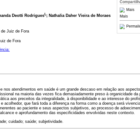
Compartilh
Mais
I,
anda Deotti Rodrigues
;
Nathalia Daher Vieira de Moraes
Mais
Permali
 de Juiz de Fora
uiz de Fora
ncia:
e nos atendimentos em saúde é um grande descaso em relação aos aspectos 
rofissional na maioria das vezes fica demasiadamente preso à organicidade da 
tica aos preceitos da integralidade, à disponibilidade e ao interesse do prof
e acolhedor, que fará toda a diferença na forma como a doença será vivencia
inerentes ao paciente e seus aspectos subjetivos, ao processo de adoecimen
alcance e aprofundamento das especificidades envolvidas neste contexto.
ade; cuidado; saúde; subjetividade.