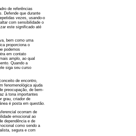
dro de referências
s. Defende que durante
repetidas vezes, usando-o
altar com sensibilidade o
zar este significado até
tiva, bem como uma
ica proporciona o
que podemos
ntra em contato
 mais amplo, ao qual
mento. Quando a
le siga seu curso
conceito de encontro,
gem fenomenológica ajuda
de preocupação, de bem-
raz à tona importantes
 grau, criador de
ânea é posta em questão.
sferencial ocorram de
bilidade emocional ao
 de dependência e de
 emocional como sendo a
alista, segura e com