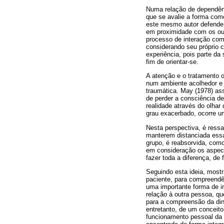
Numa relação de dependênc
que se avalie a forma com
este mesmo autor defende 
em proximidade com os outr
processo de interação com
considerando seu próprio 
experiência, pois parte d
fim de orientar-se.
A atenção e o tratamento o
num ambiente acolhedor e 
traumática. May (1978) ass
de perder a consciência de
realidade através do olha
grau exacerbado, ocorre um
Nesta perspectiva, é ressa
manterem distanciada essa
grupo, é reabsorvida, com
em consideração os aspecto
fazer toda a diferença, de
Seguindo esta ideia, mostr
paciente, para compreendê-
uma importante forma de i
relação à outra pessoa, q
para a compreensão da di
entretanto, de um conceit
funcionamento pessoal da q