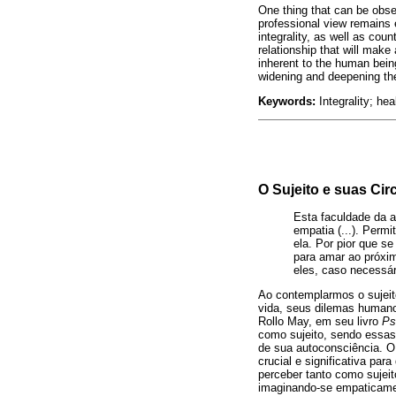
One thing that can be obse
professional view remains e
integrality, as well as cou
relationship that will make
inherent to the human being
widening and deepening the 
Keywords:
Integrality; hea
O Sujeito e suas Ci
Esta faculdade da a
empatia (...). Perm
ela. Por pior que s
para amar ao próximo
eles, caso necessár
Ao contemplarmos o sujeit
vida, seus dilemas humano
Rollo May, em seu livro
Ps
como sujeito, sendo essas
de sua autoconsciência. O
crucial e significativa p
perceber tanto como sujeit
imaginando-se empaticamen