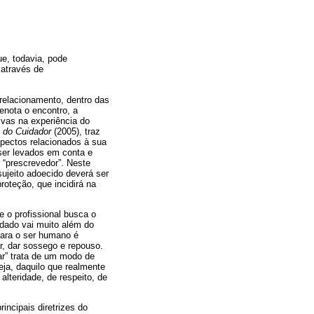
ue, todavia, pode
 através de
relacionamento, dentro das
enota o encontro, a
ivas na experiência do
 do Cuidador
(2005), traz
pectos relacionados à sua
 ser levados em conta e
 “prescrevedor”. Neste
sujeito adoecido deverá ser
roteção, que incidirá na
e o profissional busca o
idado vai muito além do
 para o ser humano é
ar, dar sossego e repouso.
dar” trata de um modo de
ja, daquilo que realmente
alteridade, de respeito, de
incipais diretrizes do