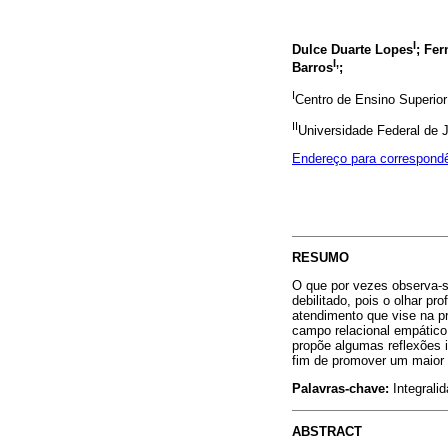
I
Dulce Duarte Lopes
;
Fern
I,
Barros
;
I
Centro de Ensino Superior
II
Universidade Federal de J
Endereço para correspondê
RESUMO
O que por vezes observa-s
debilitado, pois o olhar p
atendimento que vise na prá
campo relacional empático 
propõe algumas reflexões 
fim de promover um maior 
Palavras-chave:
Integralid
ABSTRACT