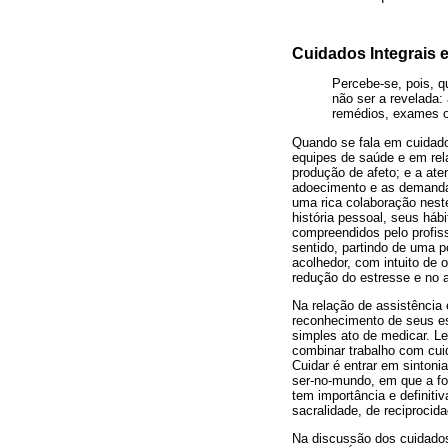
Cuidados Integrais
Percebe-se, pois, q
não ser a revelada:
remédios, exames ou
Quando se fala em cuidado
equipes de saúde e em rela
produção de afeto; e a ate
adoecimento e as demanda
uma rica colaboração nest
história pessoal, seus háb
compreendidos pelo profiss
sentido, partindo de uma p
acolhedor, com intuito de 
redução do estresse e no 
Na relação de assistência 
reconhecimento de seus esf
simples ato de medicar. Le
combinar trabalho com cuid
Cuidar é entrar em sintoni
ser-no-mundo, em que a fo
tem importância e definiti
sacralidade, de reciproci
Na discussão dos cuidados 