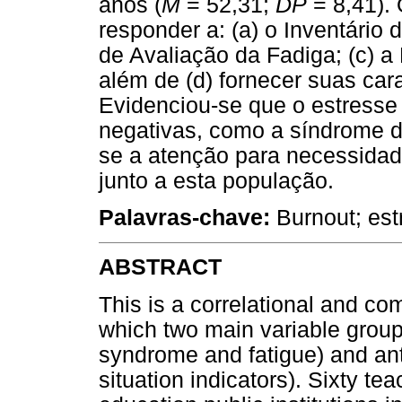
anos (
M
= 52,31;
DP
= 8,41). 
responder a: (a) o Inventário
de Avaliação da Fadiga; (c) a
além de (d) fornecer suas car
Evidenciou-se que o estresse
negativas, como a síndrome 
se a atenção para necessidad
junto a esta população.
Palavras-chave:
Burnout; est
ABSTRACT
This is a correlational and co
which two main variable group
syndrome and fatigue) and an
situation indicators). Sixty te