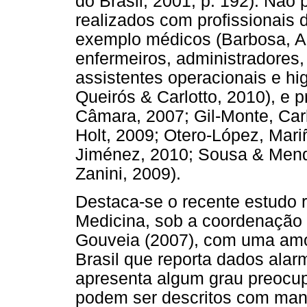
do Brasil, 2001, p. 192). Não
realizados com profissionais
exemplo médicos (Barbosa, An
enfermeiros, administradores, 
assistentes operacionais e hi
Queirós & Carlotto, 2010), e p
Câmara, 2007; Gil-Monte, Ca
Holt, 2009; Otero-López, Mar
Jiménez, 2010; Sousa & Men
Zanini, 2009).
Destaca-se o recente estudo 
Medicina, sob a coordenação 
Gouveia (2007), com uma amos
Brasil que reporta dados alar
apresenta algum grau preocu
podem ser descritos com man