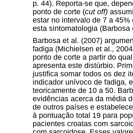
p. 44). Reporta-se que, depe
ponto de corte (
cut off)
assumi
estar no intervalo de 7 a 45%
esta sintomatologia (Barbosa e
Barbosa et al. (2007) argume
fadiga (Michielsen et al., 20
ponto de corte a partir do qu
apresenta este distúrbio. Prim
justifica somar todos os dez 
indicador unívoco de fadiga,
teoricamente de 10 a 50. Barb
evidências acerca da média d
de outros países e estabelece
à pontuação total 19 para pop
pacientes croatas com sarcoi
com sarcoidose. Esses valore