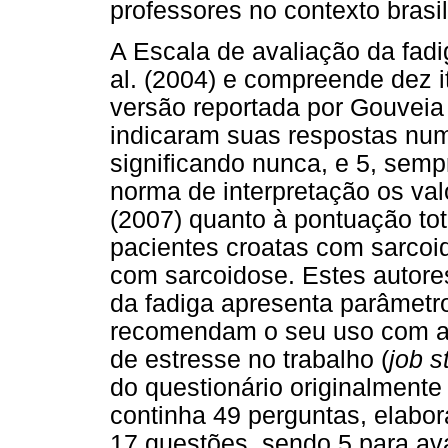
professores no contexto brasil
A Escala de avaliação da fadi
al. (2004) e compreende dez it
versão reportada por Gouveia 
indicaram suas respostas num
significando nunca, e 5, sem
norma de interpretação os val
(2007) quanto à pontuação tot
pacientes croatas com sarcoi
com sarcoidose. Estes autore
da fadiga apresenta parâmetr
recomendam o seu uso com amo
de estresse no trabalho (
job s
do questionário originalmente
continha 49 perguntas, elabo
17 questões, sendo 5 para ava