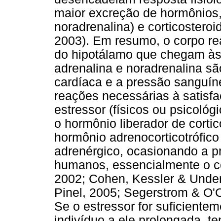
maior excreção de hormônios,
noradrenalina) e corticosteroi
2003). Em resumo, o corpo re
do hipotálamo que chegam às 
adrenalina e noradrenalina sã
cardíaca e a pressão sanguín
reações necessárias à satisf
estressor (físicos ou psicológ
o hormônio liberador de cortic
hormônio adrenocorticotrófico
adrenérgico, ocasionando a p
humanos, essencialmente o cor
2002; Cohen, Kessler & Unde
Pinel, 2005; Segerstrom & O'
Se o estressor for suficiente
indivíduo a ele prolongada, 