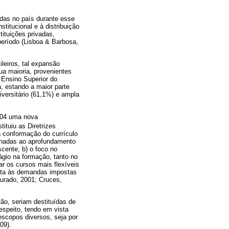
das no país durante esse
titucional e à distribuição
tituições privadas,
 período (Lisboa & Barbosa,
leiros, tal expansão
ua maioria, provenientes
 Ensino Superior do
, estando a maior parte
iversitário (61,1%) e ampla
004 uma nova
stituiu as Diretrizes
a conformação do currículo
ionadas ao aprofundamento
cente; b) o foco no
gio na formação, tanto no
r os cursos mais flexíveis
osta às demandas impostas
ourado, 2001; Cruces,
tão, seriam destituídas de
espeito, tendo em vista
scopos diversos, seja por
09).