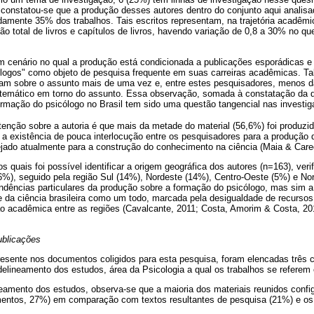
 constatou-se que a produção desses autores dentro do conjunto aqui analisa
amente 35% dos trabalhos. Tais escritos representam, na trajetória acadêmi
o total de livros e capítulos de livros, havendo variação de 0,8 a 30% no que
cenário no qual a produção está condicionada a publicações esporádicas e
ólogos" como objeto de pesquisa frequente em suas carreiras acadêmicas. 
rtam sobre o assunto mais de uma vez e, entre estes pesquisadores, menos d
temático em torno do assunto. Essa observação, somada à constatação da d
formação do psicólogo no Brasil tem sido uma questão tangencial nas investig
enção sobre a autoria é que mais da metade do material (56,6%) foi produzid
 a existência de pouca interlocução entre os pesquisadores para a produção d
jado atualmente para a construção do conhecimento na ciência (Maia & Care
s quais foi possível identificar a origem geográfica dos autores (n=163), veri
6%), seguido pela região Sul (14%), Nordeste (14%), Centro-Oeste (5%) e No
endências particulares da produção sobre a formação do psicólogo, mas sim 
e da ciência brasileira como um todo, marcada pela desigualdade de recursos
ão acadêmica entre as regiões (Cavalcante, 2011; Costa, Amorim & Costa, 
blicações
resente nos documentos coligidos para esta pesquisa, foram elencadas três c
 delineamento dos estudos, área da Psicologia a qual os trabalhos se referem
ineamento dos estudos, observa-se que a maioria dos materiais reunidos conf
mentos, 27%) em comparação com textos resultantes de pesquisa (21%) e os 