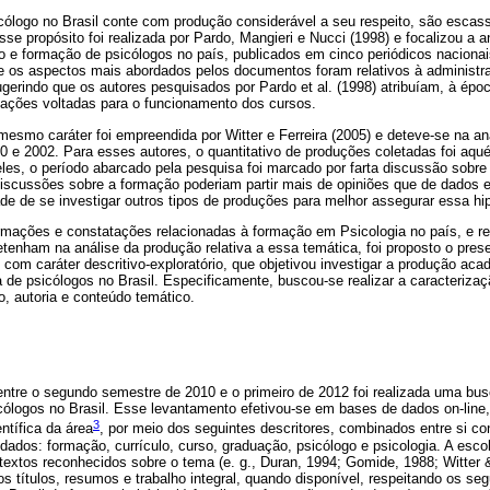
ólogo no Brasil conte com produção considerável a seu respeito, são escas
e propósito foi realizada por Pardo, Mangieri e Nucci (1998) e focalizou a a
o e formação de psicólogos no país, publicados em cinco periódicos naciona
que os aspectos mais abordados pelos documentos foram relativos à administ
erindo que os autores pesquisados por Pardo et al. (1998) atribuíam, à époc
 ações voltadas para o funcionamento dos cursos.
esmo caráter foi empreendida por Witter e Ferreira (2005) e deteve-se na an
90 e 2002. Para esses autores, o quantitativo de produções coletadas foi aq
les, o período abarcado pela pesquisa foi marcado por farta discussão sobr
discussões sobre a formação poderiam partir mais de opiniões que de dados 
e de se investigar outros tipos de produções para melhor assegurar essa hi
ormações e constatações relacionadas à formação em Psicologia no país, e r
tenham na análise da produção relativa a essa temática, foi proposto o pres
om caráter descritivo-exploratório, que objetivou investigar a produção aca
de psicólogos no Brasil. Especificamente, buscou-se realizar a caracterizaç
, autoria e conteúdo temático.
ntre o segundo semestre de 2010 e o primeiro de 2012 foi realizada uma bu
cólogos no Brasil. Esse levantamento efetivou-se em bases de dados on-line
3
tífica da área
, por meio dos seguintes descritores, combinados entre si c
ados: formação, currículo, curso, graduação, psicólogo e psicologia. A esco
textos reconhecidos sobre o tema (e. g., Duran, 1994; Gomide, 1988; Witter &
os títulos, resumos e trabalho integral, quando disponível, respeitando os segui