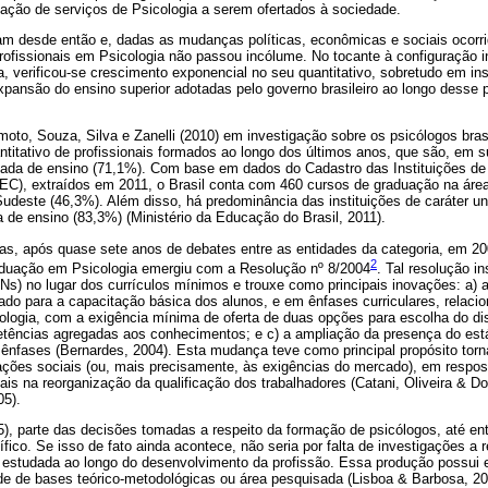
zação de serviços de Psicologia a serem ofertados à sociedade.
m desde então e, dadas as mudanças políticas, econômicas e sociais ocorri
rofissionais em Psicologia não passou incólume. No tocante à configuração ins
a, verificou-se crescimento exponencial no seu quantitativo, sobretudo em ins
 expansão do ensino superior adotadas pelo governo brasileiro ao longo desse
to, Souza, Silva e Zanelli (2010) em investigação sobre os psicólogos brasi
antitativo de profissionais formados ao longo dos últimos anos, que são, em s
rivada de ensino (71,1%). Com base em dados do Cadastro das Instituições de
EC), extraídos em 2011, o Brasil conta com 460 cursos de graduação na área
Sudeste (46,3%). Além disso, há predominância das instituições de caráter un
a de ensino (83,3%) (Ministério da Educação do Brasil, 2011).
s, após quase sete anos de debates entre as entidades da categoria, em 2
2
aduação em Psicologia emergiu com a Resolução nº 8/2004
. Tal resolução in
Ns) no lugar dos currículos mínimos e trouxe como principais inovações: a) 
o para a capacitação básica dos alunos, e em ênfases curriculares, relac
logia, com a exigência mínima de oferta de duas opções para escolha do dis
ências agregadas aos conhecimentos; e c) a ampliação da presença do está
nfases (Bernardes, 2004). Esta mudança teve como principal propósito torna
ações sociais (ou, mais precisamente, às exigências do mercado), em resp
ais na reorganização da qualificação dos trabalhadores (Catani, Oliveira & D
05).
05), parte das decisões tomadas a respeito da formação de psicólogos, até en
ico. Se isso de fato ainda acontece, não seria por falta de investigações a r
estudada ao longo do desenvolvimento da profissão. Essa produção possui e
ade de bases teórico-metodológicas ou área pesquisada (Lisboa & Barbosa, 20