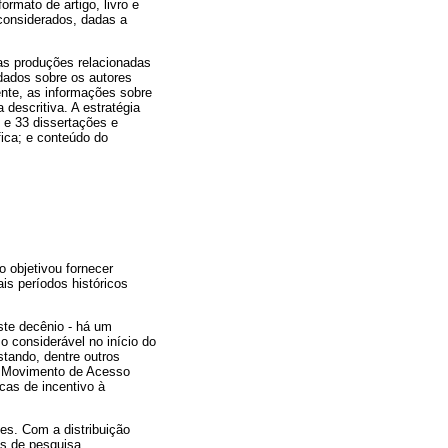
ormato de artigo, livro e
 considerados, dadas a
as produções relacionadas
dados sobre os autores
ente, as informações sobre
descritiva. A estratégia
, e 33 dissertações e
áfica; e conteúdo do
 objetivou fornecer
s períodos históricos
ste decênio - há um
o considerável no início do
tando, dentre outros
lo Movimento de Acesso
cas de incentivo à
tes. Com a distribuição
os de pesquisa