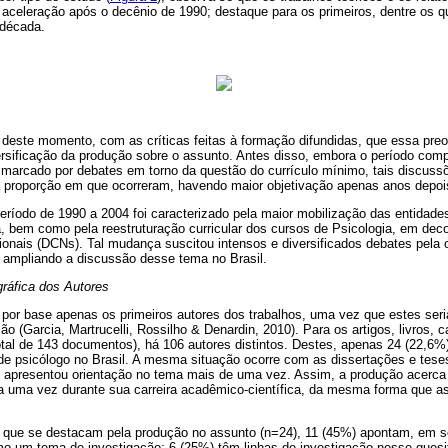
aceleração após o decênio de 1990; destaque para os primeiros, dentre os 
 década.
tir deste momento, com as críticas feitas à formação difundidas, que essa p
ersificação da produção sobre o assunto. Antes disso, embora o período com
 marcado por debates em torno da questão do currículo mínimo, tais discuss
proporção em que ocorreram, havendo maior objetivação apenas anos depoi
eríodo de 1990 a 2004 foi caracterizado pela maior mobilização das entidades 
a, bem como pela reestruturação curricular dos cursos de Psicologia, em dec
cionais (DCNs). Tal mudança suscitou intensos e diversificados debates pela
 ampliando a discussão desse tema no Brasil.
gráfica dos Autores
 por base apenas os primeiros autores dos trabalhos, uma vez que estes seri
o (Garcia, Martrucelli, Rossilho & Denardin, 2010). Para os artigos, livros, ca
otal de 143 documentos), há 106 autores distintos. Destes, apenas 24 (22,6%
de psicólogo no Brasil. A mesma situação ocorre com as dissertações e tese
s, apresentou orientação no tema mais de uma vez. Assim, a produção acerca
da uma vez durante sua carreira acadêmico-científica, da mesma forma que a
que se destacam pela produção no assunto (n=24), 11 (45%) apontam, em se
o um tema de investigação; 6 (25%) têm linhas de investigação nesse quesit