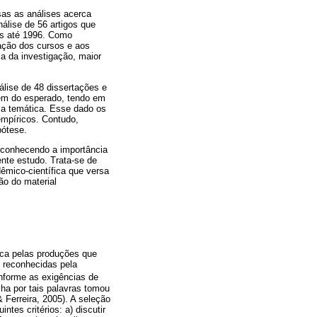
sas as análises acerca
nálise de 56 artigos que
is até 1996. Como
ração dos cursos e aos
a da investigação, maior
álise de 48 dissertações e
uém do esperado, tendo em
e a temática. Esse dado os
empíricos. Contudo,
pótese.
econhecendo a importância
ente estudo. Trata-se de
dêmico-científica que versa
ão do material
sca pelas produções que
, reconhecidas pela
onforme as exigências de
lha por tais palavras tomou
 Ferreira, 2005). A seleção
ntes critérios: a) discutir