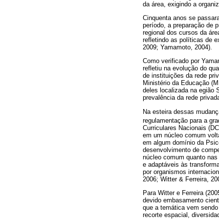
da área, exigindo a organi
Cinquenta anos se passara
período, a preparação de p
regional dos cursos da áre
refletindo as políticas de
2009; Yamamoto, 2004).
Como verificado por Yamamo
refletiu na evolução do qu
de instituições da rede p
Ministério da Educação (M
deles localizada na egião 
prevalência da rede privad
Na esteira dessas mudança
regulamentação para a gr
Curriculares Nacionais (DC
em um núcleo comum voltad
em algum domínio da Psico
desenvolvimento de compet
núcleo comum quanto nas ê
e adaptáveis às transform
por organismos internacion
2006; Witter & Ferreira, 20
Para Witter e Ferreira (20
devido embasamento científ
que a temática vem sendo 
recorte espacial, diversid