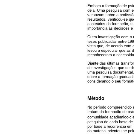
Embora a formação de psic
dela. Uma pesquisa com ess
versavam sobre a profissã
resultados, verificou-se 
conteúdos da formação, sug
importância às decisões e
Outra investigação com o m
teses publicadas entre 19
vista que, de acordo com e
levou a especular que as 
reconheceram a necessidad
Diante das últimas transf
de investigações que se de
uma pesquisa documental, c
sobre a formação graduada 
considerando o seu formato
Método
No período compreendido e
tratam da formação de psi
comunidade acadêmico-cien
pesquisa de cada base de d
por base a recorrência em 
do material orientou-se pel