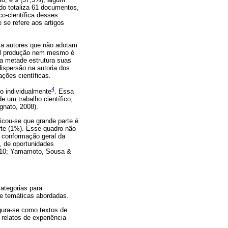
do totaliza 61 documentos,
co-científica desses
 se refere aos artigos
 a autores que não adotam
Tal produção nem mesmo é
a metade estrutura suas
ispersão na autoria dos
ações científicas.
4
o individualmente
. Essa
e um trabalho científico,
gnato, 2008).
ficou-se que grande parte é
rte (1%). Esse quadro não
a conformação geral da
, de oportunidades
2010; Yamamoto, Sousa &
ategorias para
 e temáticas abordadas.
igura-se como textos de
relatos de experiência