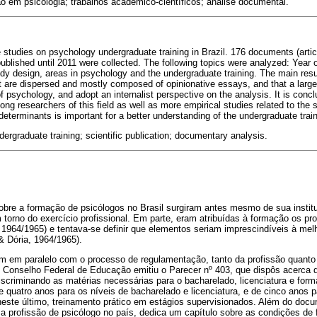
 em psicologia; trabalhos acadêmico-científicos; análise documental.
 studies on psychology undergraduate training in Brazil. 176 documents (arti
ublished until 2011 were collected. The following topics were analyzed: Year o
udy design, areas in psychology and the undergraduate training. The main resul
ct are dispersed and mostly composed of opinionative essays, and that a large 
of psychology, and adopt an internalist perspective on the analysis. It is con
ng researchers of this field as well as more empirical studies related to the s
determinants is important for a better understanding of the undergraduate trai
rgraduate training; scientific publication; documentary analysis.
obre a formação de psicólogos no Brasil surgiram antes mesmo de sua instit
torno do exercício profissional. Em parte, eram atribuídas à formação os pr
, 1964/1965) e tentava-se definir que elementos seriam imprescindíveis à mel
 & Dória, 1964/1965).
m em paralelo com o processo de regulamentação, tanto da profissão quant
Conselho Federal de Educação emitiu o Parecer nº 403, que dispôs acerca d
iscriminando as matérias necessárias para o bacharelado, licenciatura e for
quatro anos para os níveis de bacharelado e licenciatura, e de cinco anos 
neste último, treinamento prático em estágios supervisionados. Além do docum
 a profissão de psicólogo no país, dedica um capítulo sobre as condições de