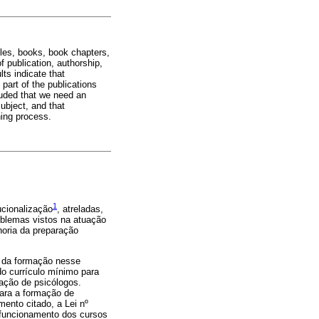
cles, books, book chapters,
f publication, authorship,
ts indicate that
part of the publications
cluded that we need an
ubject, and that
ning process.
1
ucionalização
, atreladas,
oblemas vistos na atuação
horia da preparação
o da formação nesse
o currículo mínimo para
mação de psicólogos.
para a formação de
ento citado, a Lei nº
 funcionamento dos cursos