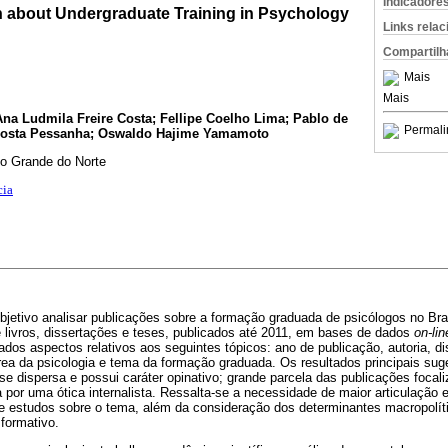
Indicadore
on about Undergraduate Training in Psychology
Links rela
Compartilh
Mais
Mais
Ana Ludmila Freire Costa; Fellipe Coelho Lima; Pablo de
Permali
Costa Pessanha; Oswaldo Hajime Yamamoto
io Grande do Norte
cia
jetivo analisar publicações sobre a formação graduada de psicólogos no Bra
 de livros, dissertações e teses, publicados até 2011, em bases de dados
on-lin
os aspectos relativos aos seguintes tópicos: ano de publicação, autoria, dis
rea da psicologia e tema da formação graduada. Os resultados principais su
se dispersa e possui caráter opinativo; grande parcela das publicações focali
 por uma ótica internalista. Ressalta-se a necessidade de maior articulação 
 estudos sobre o tema, além da consideração dos determinantes macropolít
formativo.