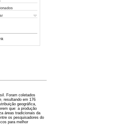
s
cionados
ar
nk
sil. Foram coletados
e
, resultando em 176
tribuição geográfica,
gerem que: a produção
za áreas tradicionais da
entre os pesquisadores do
icos para melhor