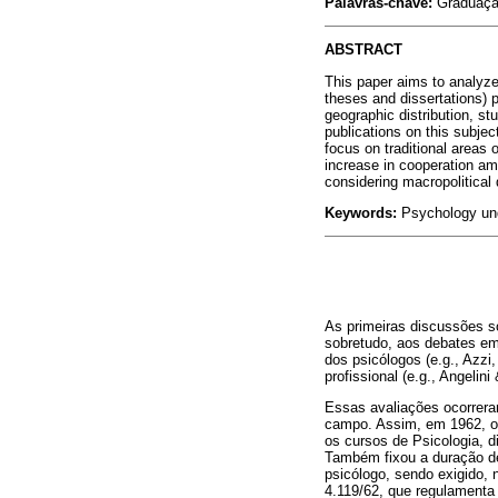
Palavras-chave:
Graduação
ABSTRACT
This paper aims to analyze
theses and dissertations) p
geographic distribution, st
publications on this subje
focus on traditional areas 
increase in cooperation amo
considering macropolitical 
Keywords:
Psychology unde
As primeiras discussões s
sobretudo, aos debates em 
dos psicólogos (e.g., Azzi
profissional (e.g., Angelini
Essas avaliações ocorrera
campo. Assim, em 1962, o 
os cursos de Psicologia, d
Também fixou a duração de 
psicólogo, sendo exigido, 
4.119/62, que regulamenta