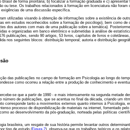
Brasil de forma prioritária; b) focalizar a formação graduada e c) apresentar f
ação ou tese. Os trabalhos relacionados à formação em licenciatura não foram
s exigências de uma discussão específica.
am utilizadas visando à obtenção de informações sobre a existência de outr
tadas em estudos reconhecidos sobre a formação de psicólogo), bem como de 
attes dos autores com mais de uma publicação sobre a temática). Posteriorm
das e organizadas em banco eletrônico e submetidas à análise de estatística 
76 publicações, sendo 90 artigos, 53 livros, capítulos de livros e coletâneas
idida nos seguintes blocos: distribuição temporal; autoria e distribuição geogr
ssão
uição das publicações no campo de formação em Psicologia ao longo do tempo
endesse como ocorreu a relação entre a produção de conhecimento e eventuai
percebe-se que a partir de 1990 - e mais intensamente na segunda metade de
 número de publicações, que se acentua no final da década, criando um ritm
to corresponde tanto a movimentos externos quanto internos à Psicologia, es
intenso processo de disponibilização de materiais na internet, fomentado pe
como ao desenvolvimento da pós-graduação, norteada pelas políticas científi
ogia brasileira, um resgate de sua história permite levantar outros determinan
or tipo de estudo (
Figura 2
), observa-se que os trabalhos teóricos e os relat