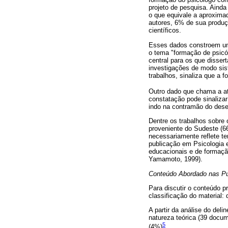
projeto de pesquisa. Ainda
o que equivale a aproximad
autores, 6% de sua produçã
científicos.
Esses dados constroem um 
o tema "formação de psic
central para os que disse
investigações de modo sis
trabalhos, sinaliza que a 
Outro dado que chama a at
constatação pode sinalizar
indo na contramão do dese
Dentre os trabalhos sobre o
proveniente do Sudeste (6
necessariamente reflete t
publicação em Psicologia 
educacionais e de formaç
Yamamoto, 1999).
Conteúdo Abordado nas Pu
Para discutir o conteúdo p
classificação do material:
A partir da análise do del
natureza teórica (39 docu
5
(4%)
.