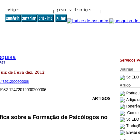
squisa
Serviços P
247
Journal
 Juiz de Fora dez. 2012
SciELO 
-12472012000200006
Artigo
/Z1982-12472012000200006
Portugu
ARTIGOS
Artigo 
Referên
Como ci
fica sobre a Formação de Psicólogos no
SciELO 
Traduçã
Enviar e