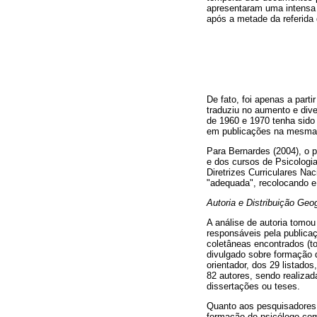
apresentaram uma intensa 
após a metade da referida
De fato, foi apenas a par
traduziu no aumento e div
de 1960 e 1970 tenha sido
em publicações na mesma 
Para Bernardes (2004), o p
e dos cursos de Psicologi
Diretrizes Curriculares Na
"adequada", recolocando e
Autoria e Distribuição Geo
A análise de autoria tomou
responsáveis pela publicaçã
coletâneas encontrados (t
divulgado sobre formação 
orientador, dos 29 listado
82 autores, sendo realiza
dissertações ou teses.
Quanto aos pesquisadores 
formação do psicólogo com