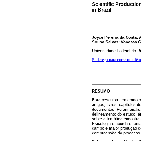
Scientific Producti
in Brazil
Joyce Pereira da Costa; 
Sousa Seixas; Vanessa 
Universidade Federal do R
Endereço para correspondên
RESUMO
Esta pesquisa tem como ob
artigos, livros, capítulos
documentos. Foram analisad
delineamento do estudo, á
sobre a temática encontra-
Psicologia e aborda o tema
campo e maior produção de
compreensão do processo 