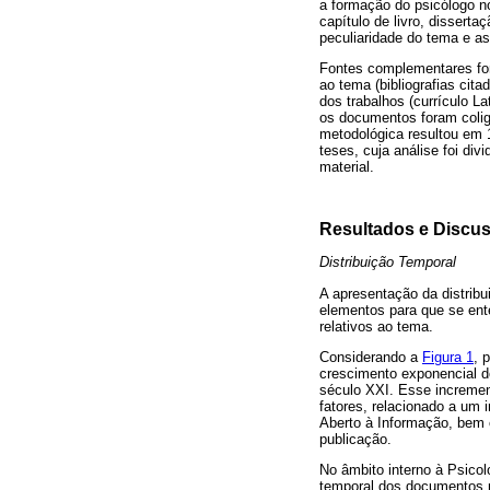
a formação do psicólogo no 
capítulo de livro, dissert
peculiaridade do tema e a
Fontes complementares for
ao tema (bibliografias ci
dos trabalhos (currículo L
os documentos foram coligi
metodológica resultou em 1
teses, cuja análise foi div
material.
Resultados e Discu
Distribuição Temporal
A apresentação da distrib
elementos para que se ent
relativos ao tema.
Considerando a
Figura 1
, 
crescimento exponencial do
século XXI. Esse incremen
fatores, relacionado a um 
Aberto à Informação, bem 
publicação.
No âmbito interno à Psicol
temporal dos documentos p