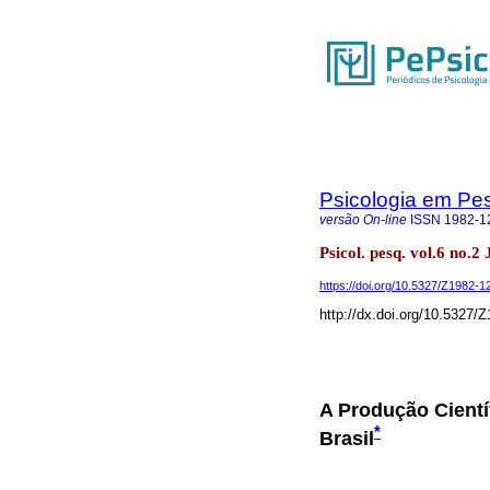
Psicologia em Pe
versão On-line
ISSN
1982-1
Psicol. pesq. vol.6 no.2
https://doi.org/10.5327/Z1982
http://dx.doi.org/10.5327
A Produção Cientí
*
Brasil