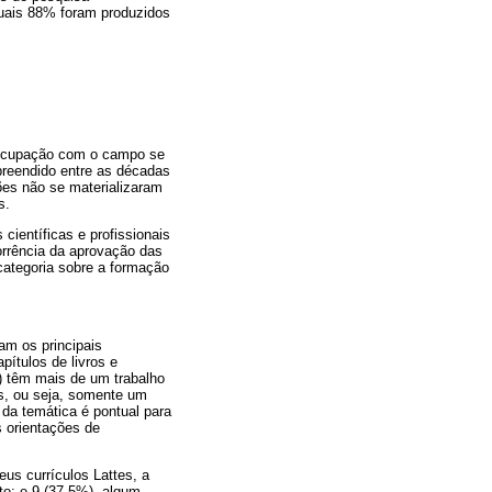
quais 88% foram produzidos
reocupação com o campo se
preendido entre as décadas
ões não se materializaram
s.
científicas e profissionais
orrência da aprovação das
 categoria sobre a formação
am os principais
pítulos de livros e
) têm mais de um trabalho
s, ou seja, somente um
 da temática é pontual para
s orientações de
us currículos Lattes, a
o; e 9 (37,5%), algum