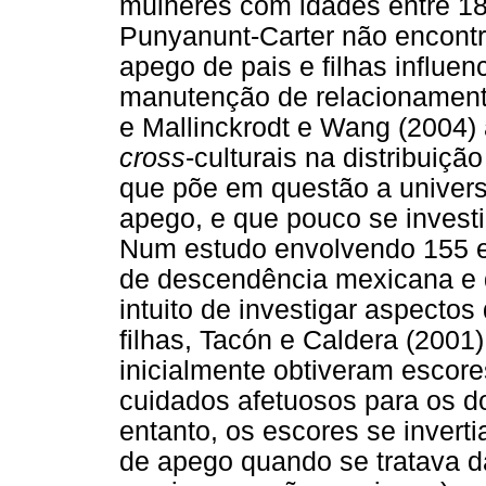
mulheres com idades entre 18
Punyanunt-Carter não encontr
apego de pais e filhas influ
manutenção de relacionamento
e Mallinckrodt e Wang (2004)
cross
-culturais na distribuiç
que põe em questão a universa
apego, e que pouco se invest
Num estudo envolvendo 155 es
de descendência mexicana e 
intuito de investigar aspectos
filhas, Tacón e Caldera (200
inicialmente obtiveram escore
cuidados afetuosos para os do
entanto, os escores se invert
de apego quando se tratava d