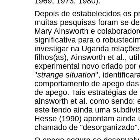
1969, 1973, 1980).
Depois de estabelecidos os pr
muitas pesquisas foram se d
Mary Ainsworth e colaborador
significativa para o robusteci
investigar na Uganda relaçõe
filhos(as), Ainsworth et al., 
experimental novo criado por
"
strange situation
", identifica
comportamento de apego das c
de apego. Tais estratégias d
ainsworth et al. como sendo: e
este tendo ainda uma subdivis
Hesse (1990) apontam ainda um
chamado de "desorganizado".