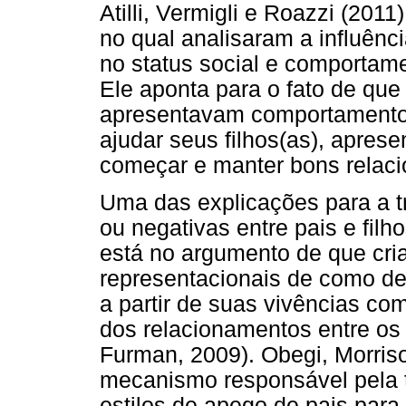
Atilli, Vermigli e Roazzi (201
no qual analisaram a influênc
no status social e comportam
Ele aponta para o fato de qu
apresentavam comportamento 
ajudar seus filhos(as), apres
começar e manter bons relac
Uma das explicações para a tr
ou negativas entre pais e filh
está no argumento de que cri
representacionais de como d
a partir de suas vivências co
dos relacionamentos entre os
Furman, 2009). Obegi, Morris
mecanismo responsável pela t
estilos de apego de pais para 