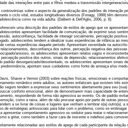
ade das interações entre pais e filhos medeia a transmissão intergeneracion
 controvérsias sobre o aspecto da generalização dos padrões de interação pr
rante o ciclo vital, estudos longitudinais diversos (Fonagy, 1999) têm demons
adolescência como na vida adulta. (Dalbem & Dell'Aglio, 2006, p. 8).
) oferecem uma descrição dos padrões de estilos de apego que se apresenta
dolescentes apresentam facilidade de comunicação, de exprimir seus sentim
essão, autoconfiança, facilidade de interagir socialmente, percepção positiv
egado, adolescentes tendem a idealizar suas experiências de infância ao 
 de certas experiências daquele período. Apresentam severidade na autocríti
s relacionamentos, desconfiança dos outros, percepção negativa das pessoas
reocupado/ansioso, os adolescentes apresentam relatos vagos e inconsistent
, percepção positiva dos outros, sinais de depressão, relacionamentos afetivo
 No padrão desorganizado/desorientado, os adolescentes apresentam sinais de
 predominância, apontam seus cuidadores como fonte de ameaça e/ou medo, 
Davis, Shaver e Vernon (2003) sobre reações físicas, emocionais e comporta
onamento romântico entre adultos, os autores enfatizam que existem três est
ão seguro tendem a expressar seus sentimentos abertamente para seu (sua) 
 buscar conforto emocional, além de demonstrarem mais capacidade de enten
namento, respondendo de forma não agressiva ao evento. Os de padrão evita
 emoção, como a raiva, além de não procurar apoio por parte de outras pessoa
endem a se livrar de coisas e lugares que venham a lembrar o(a) outro(a), a s
so de estratégias antissociais para lidar com o problema, como se embriagar
a apresentar comportamento agressivo ou sedutor para reatar o relacionamen
o a gritar, como também a fazer cara de inocente e indefeso para comover 
reitamente relacionadas aos estilos de apego de cada participante da relação