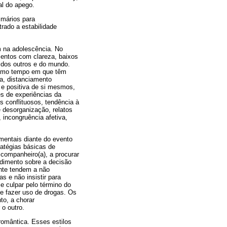
al do apego.
imários para
trado a estabilidade
m na adolescência. No
entos com clareza, baixos
a dos outros e do mundo.
mesmo tempo em que têm
ca, distanciamento
 e positiva de si mesmos,
es de experiências da
s conflituosos, tendência à
 desorganização, relatos
incongruência afetiva,
mentais diante do evento
ratégias básicas de
companheiro(a), a procurar
dimento sobre a decisão
nte tendem a não
s e não insistir para
e culpar pelo término do
 e fazer uso de drogas. Os
to, a chorar
o outro.
 romântica. Esses estilos