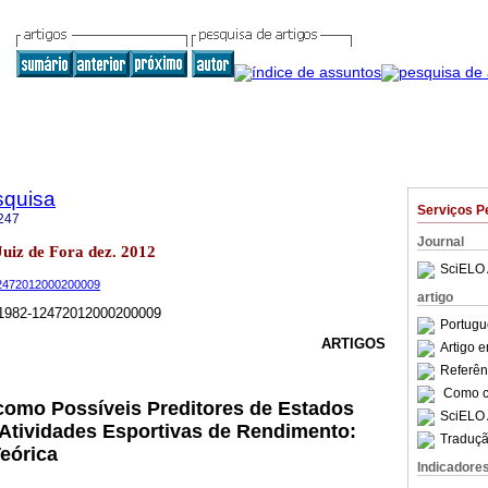
squisa
Serviços P
247
Journal
 Juiz de Fora dez. 2012
SciELO 
-12472012000200009
artigo
/Z1982-12472012000200009
Portugu
ARTIGOS
Artigo 
Referên
Como ci
como Possíveis Preditores de Estados
SciELO 
Atividades Esportivas de Rendimento:
Traduçã
eórica
Indicadore