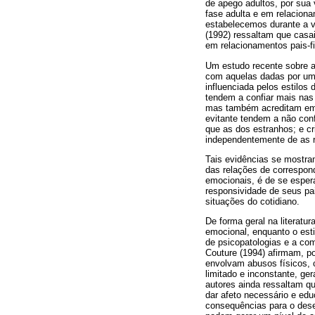
de apego adultos, por sua
fase adulta e em relacion
estabelecemos durante a v
(1992) ressaltam que casa
em relacionamentos pais-fi
Um estudo recente sobre a
com aquelas dadas por uma
influenciada pelos estilos
tendem a confiar mais nas
mas também acreditam em 
evitante tendem a não con
que as dos estranhos; e c
independentemente de as r
Tais evidências se mostra
das relações de correspon
emocionais, é de se espera
responsividade de seus pa
situações do cotidiano.
De forma geral na literatu
emocional, enquanto o est
de psicopatologias e a com
Couture (1994) afirmam, po
envolvam abusos físicos, c
limitado e inconstante, g
autores ainda ressaltam qu
dar afeto necessário e edu
consequências para o desen