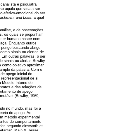
analista e psiquiatra
-se aquilo que viria a ser
o-afetivo-emocional do ser
tachment and Loss
, a qual
canálise, e de observações
os, os quais se propunham
o ser humano nasce com
raça. Enquanto outros
 perigo buscando abrigo
como sinais ou alertas de
Em outras palavras, o ser
 sinais ou alertas Bowlby
 como objetivo aproximar
s amplo da palavra. Com o
de apego inicial do
 representacional de si
 Modelo Interno de
ntatos e das relações de
ortamento de apego
imutável (Bowlby, 1969,
endo no mundo, mas foi a
teoria do apego. Ao
e um método experimental
ferentes de comportamento
adas segundo ainsworth et
evitante". Main & Hesse