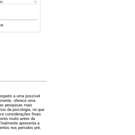
ar
nk
 respeito a uma possível
ramente, oferece uma
é as pesquisas mais
tos da psicologia, no que
ce considerações finais
mento muito antes da
Finalmente apresenta a
entos nos períodos pré,