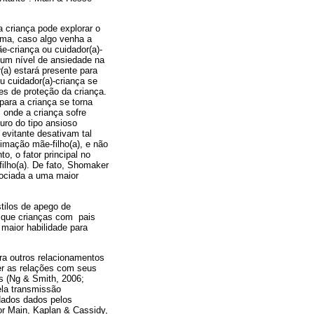
 criança pode explorar o
sma, caso algo venha a
e-criança ou cuidador(a)-
 um nível de ansiedade na
(a) estará presente para
u cuidador(a)-criança se
es de proteção da criança.
ara a criança se torna
 onde a criança sofre
uro do tipo ansioso
evitante desativam tal
imação mãe-filho(a), e não
o, o fator principal no
filho(a). De fato, Shomaker
sociada a uma maior
stilos de apego de
e que crianças com pais
maior habilidade para
ara outros relacionamentos
er as relações com seus
is (Ng & Smith, 2006;
la transmissão
idados dados pelos
por Main, Kaplan & Cassidy,