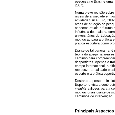
pesquisa no Brasil e uma 
2007).
Numa breve revisão sobre o
níveis de ansiedade em jo
atividade física (Cilo, 20
áreas de atuação da pesqui
aspectos atuais e futuros 
influência dos pais na carr
universitários de Educação
motivação para a prática e
prática esportiva como pro
Diante de tal panorama, é 
teoria do apego na área es
caminho para compreender 
desportistas. Apenas o tr
campo internacional, a dif
reproduzir a realidade bra
esporte e a prática esporti
Destarte, a presente inic
Esporte, e visa a contribu
insights
valiosos para a co
motivacionais diante de s
caminhos de intervenção.
Principais Aspectos