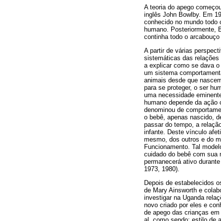
A teoria do apego começou
inglês John Bowlby. Em 19
conhecido no mundo todo c
humano. Posteriormente, Bo
continha todo o arcabouço
A partir de várias perspec
sistemáticas das relações
a explicar como se dava 
um sistema comportamental
animais desde que nascem 
para se proteger, o ser h
uma necessidade eminente
humano depende da ação co
denominou de comportamen
o bebê, apenas nascido, de
passar do tempo, a relação
infante. Deste vínculo afe
mesmo, dos outros e do m
Funcionamento. Tal modelo
cuidado do bebê com sua 
permanecerá ativo durante
1973, 1980).
Depois de estabelecidos o
de Mary Ainsworth e colabo
investigar na Uganda relaç
novo criado por eles e co
de apego das crianças em r
al. como sendo: estilo de 