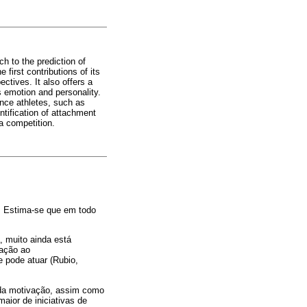
h to the prediction of
 first contributions of its
ectives. It also offers a
as emotion and personality.
ance athletes, such as
entification of attachment
er a competition.
m. Estima-se que em todo
, muito ainda está
lação ao
 pode atuar (Rubio,
s da motivação, assim como
aior de iniciativas de