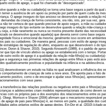
uarto estilo de apego, o qual foi chamado de "desorganizado".
lve quando a mãe ou cuidador(a) se torna uma base segura a partir da qual a
m temer a ausência de um apoio ou proteção por parte de quem cuida da me
riança. O apego inseguro do tipo ansioso se desenvolve quando a relação mã
 demandas da criança de forma consistente, ora não, isto, por sua vez, gera
 a não ter certeza de que quando precisar de apoio seguro, a mãe ou cuidador
apego inseguro do tipo evitante se desenvolve quando a relação mãe-criança o
ou seja, a mãe raramente ou nunca se mostra presente diante das necessidad
nizado se desenvolve quando aquele(a) que deveria servir como base segura p
egridade física e emocional da mesma; geralmente isso ocorre em ambientes
ios pais ou cuidadores. De maneira geral, pessoas com estilo de apego inseg
e estratégias de regulação do afeto, enquanto as que desenvolvem o do tipo 
incer, Doron & Shaver, 2010). Segundo Ainsworth (1989), é o padrão de aprox
zer que tipo de vínculo afetivo ou apego se estabelecerá com o tempo. Portant
e outro estilo de apego é a qualidade da relação mãe-filho(a) ou cuidador(a)-
ue a segurança nas primeiras relações de apego entre filhos e pais está as
es qualitativamente positivas e popularidade na infância e na adolescência.
(2011) desenvolveram um estudo na Itália no qual analisaram a influência dos e
l e comportamento de crianças de sete a nove anos. Ele aponta para o fato d
mento positivo, como o de encorajar e ajudar seus filhos(as), apresentaram 
lacionamentos com seus pares.
 transferência das relações positivas ou negativas entre pais e filhos(as) p
crianças e adolescentes criam modelos representacionais de como devem s
ências com os próprios pais e dos exemplos dos relacionamentos entre os pa
. Obegi, Morrison e Shaver (2004) afirmam que o mecanismo responsável pe
os de apego de pais para filhos(as) é, ao menos em parte, a qualidade dos cu
ldados pelos próprios estilos de apego destes. Ein-Dor et al. (2010) (citado 