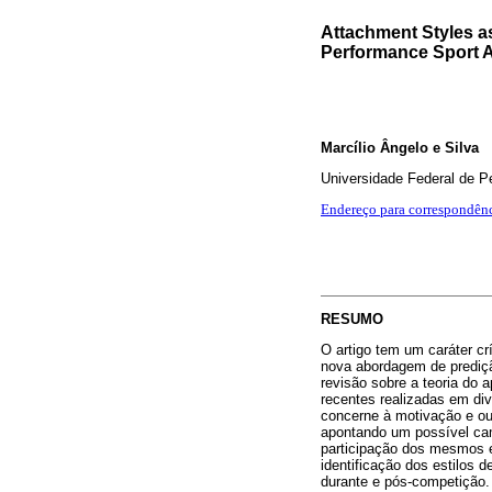
Attachment Styles as
Performance Sport Ac
Marcílio Ângelo e Silva
Universidade Federal de 
Endereço para correspondên
RESUMO
O artigo tem um caráter crí
nova abordagem de prediçã
revisão sobre a teoria do 
recentes realizadas em di
concerne à motivação e ou
apontando um possível cam
participação dos mesmos e
identificação dos estilos
durante e pós-competição.