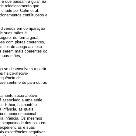
, e que passam a guiar, na
 de relacionamento que
citado por Cohn et al.
cionamentos conflituosos e
s diversos em comparação
 de suas mães é
seguro, de forma geral,
es com pistas coerentes,
tilos de apego ansioso-
as serem mais coerentes do
s suas mães,
go se desenvolvem a partir
 físico-afetivo-
requência de
sse sentimento para outras
tamento sócio-afetivo-
á associado a uma série
. Éthier, Lacharité e
 infância, as quais
ia e apoio emocional
ria infância. Os mesmos
e incapacidade dos pais em
 experiências e suas
ais experiências negativas