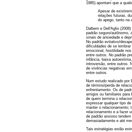
1985) apontam que a qualid
Apesar de existirem
relações futuras, du
do apego, tanto na 
Dalbem e Dell'Aglio (2008
padrão seguro/autônomo, a
sinais de ansiedade e depr
No padrão evitativo/desap
dificuldades de se lembrar
emocional, hostilidade no
entre outros. No padrão p
infância, baixa autoestima
introversão, entre outros.
de vivências negativas em
entre outros.
Num estudo realizado por 
de término/perda de relaci
enfrentamento. Os de padr
amigos ou familiares para
de quem termina o relacio
expressar qualquer tipo de
manter o relacionamento; t
relacionamento e a fazer u
de padrão ansioso tendem 
demasiadamente e até mesm
Tais estratégias estão est