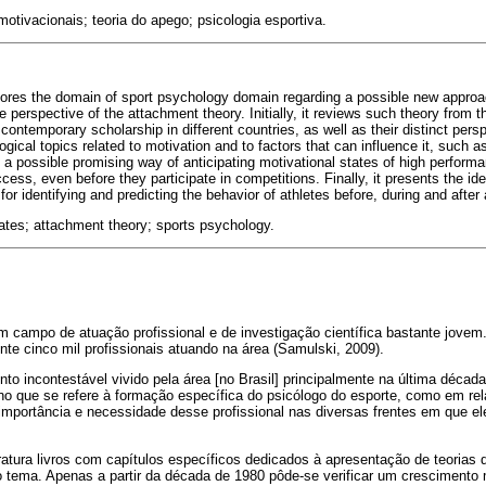
otivacionais; teoria do apego; psicologia esportiva.
xplores the domain of sport psychology domain regarding a possible new approac
 perspective of the attachment theory. Initially, it reviews such theory from the
contemporary scholarship in different countries, as well as their distinct persp
ogical topics related to motivation and to factors that can influence it, such 
 a possible promising way of anticipating motivational states of high perform
ccess, even before they participate in competitions. Finally, it presents the id
for identifying and predicting the behavior of athletes before, during and aft
ates; attachment theory; sports psychology.
m campo de atuação profissional e de investigação científica bastante jove
e cinco mil profissionais atuando na área (Samulski, 2009).
to incontestável vivido pela área [no Brasil] principalmente na última década
o no que se refere à formação específica do psicólogo do esporte, como em re
mportância e necessidade desse profissional nas diversas frentes em que ele
ratura livros com capítulos específicos dedicados à apresentação de teoria
 tema. Apenas a partir da década de 1980 pôde-se verificar um crescimento m