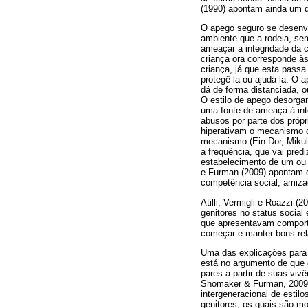
(1990) apontam ainda um q
O apego seguro se desenvo
ambiente que a rodeia, se
ameaçar a integridade da c
criança ora corresponde às
criança, já que esta passa
protegê-la ou ajudá-la. O 
dá de forma distanciada, 
O estilo de apego desorga
uma fonte de ameaça à int
abusos por parte dos própr
hiperativam o mecanismo d
mecanismo (Ein-Dor, Mikul
a frequência, que vai predi
estabelecimento de um ou d
e Furman (2009) apontam q
competência social, amizad
Atilli, Vermigli e Roazzi 
genitores no status socia
que apresentavam comporta
começar e manter bons re
Uma das explicações para a
está no argumento de que 
pares a partir de suas viv
Shomaker & Furman, 2009)
intergeneracional de estil
genitores, os quais são mo