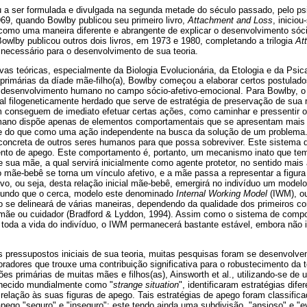
 a ser formulada e divulgada na segunda metade do século passado, pelo psic
69, quando Bowlby publicou seu primeiro livro,
Attachment and Loss
, iniciou
omo uma maneira diferente e abrangente de explicar o desenvolvimento sóci
wlby publicou outros dois livros, em 1973 e 1980, completando a trilogia
At
 necessário para o desenvolvimento de sua teoria.
tivas teóricas, especialmente da Biologia Evolucionária, da Etologia e da Psi
 primárias da díade mãe-filho(a), Bowlby começou a elaborar certos postulad
o desenvolvimento humano no campo sócio-afetivo-emocional. Para Bowlby, 
 filogeneticamente herdado que serve de estratégia de preservação de sua 
conseguem de imediato efetuar certas ações, como caminhar e pressentir o
umano dispõe apenas de elementos comportamentais que se apresentam mais 
 do que como uma ação independente na busca da solução de um problema. 
ncreta de outros seres humanos para que possa sobreviver. Este sistema de
to de apego. Este comportamento é, portanto, um mecanismo inato que tem
 sua mãe, a qual servirá inicialmente como agente protetor, no sentido mai
 mãe-bebê se torna um vínculo afetivo, e a mãe passa a representar a figura 
tivo, ou seja, desta relação inicial mãe-bebê, emergirá no indivíduo um modelo
undo que o cerca, modelo este denominado
Internal Working Model
(IWM), ou
 se delineará de várias maneiras, dependendo da qualidade dos primeiros co
mãe ou cuidador (Bradford & Lyddon, 1994). Assim como o sistema de comp
 toda a vida do indivíduo, o IWM permanecerá bastante estável, embora não 
s pressupostos iniciais de sua teoria, muitas pesquisas foram se desenvolv
radores que trouxe uma contribuição significativa para o robustecimento da 
ões primárias de muitas mães e filhos(as), Ainsworth et al., utilizando-se d
nhecido mundialmente como "
strange situation
", identificaram estratégias di
elação às suas figuras de apego. Tais estratégias de apego foram classific
apego "seguro" e "inseguro"; este tendo ainda uma subdivisão, "ansioso" e "