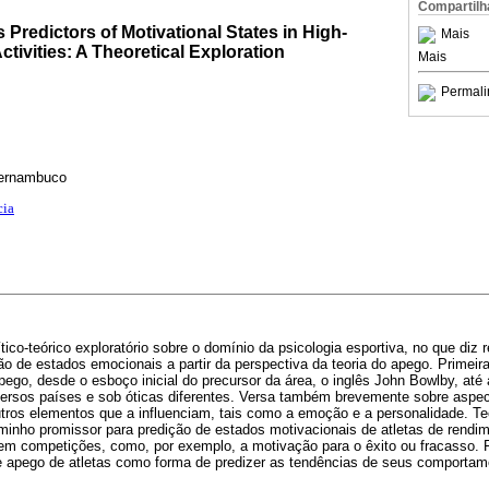
Compartilh
 Predictors of Motivational States in High-
Mais
tivities: A Theoretical Exploration
Mais
Permali
Pernambuco
cia
tico-teórico exploratório sobre o domínio da psicologia esportiva, no que diz
o de estados emocionais a partir da perspectiva da teoria do apego. Primei
apego, desde o esboço inicial do precursor da área, o inglês John Bowlby, at
versos países e sob óticas diferentes. Versa também brevemente sobre aspec
tros elementos que a influenciam, tais como a emoção e a personalidade. Te
inho promissor para predição de estados motivacionais de atletas de rendi
m competições, como, por exemplo, a motivação para o êxito ou fracasso. 
 de apego de atletas como forma de predizer as tendências de seus comportam