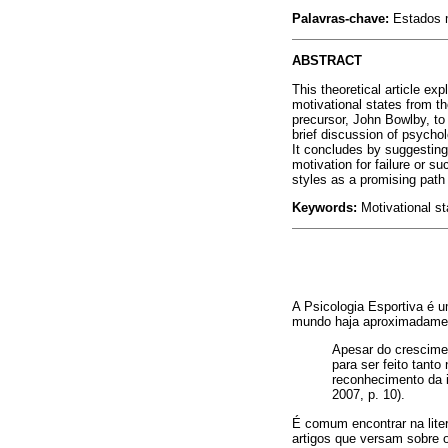
Palavras-chave:
Estados m
ABSTRACT
This theoretical article e
motivational states from the
precursor, John Bowlby, to 
brief discussion of psychol
It concludes by suggesting
motivation for failure or su
styles as a promising path 
Keywords:
Motivational st
A Psicologia Esportiva é u
mundo haja aproximadament
Apesar do crescimen
para ser feito tant
reconhecimento da i
2007, p. 10).
É comum encontrar na lite
artigos que versam sobre o