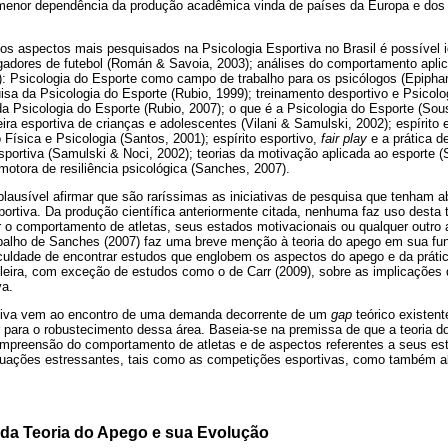
menor dependência da produção acadêmica vinda de países da Europa e dos
s aspectos mais pesquisados na Psicologia Esportiva no Brasil é possível id
gadores de futebol (Román & Savoia, 2003); análises do comportamento aplic
02): Psicologia do Esporte como campo de trabalho para os psicólogos (Epiphan
sa da Psicologia do Esporte (Rubio, 1999); treinamento desportivo e Psicolo
da Psicologia do Esporte (Rubio, 2007); o que é a Psicologia do Esporte (Sous
eira esportiva de crianças e adolescentes (Vilani & Samulski, 2002); espírito 
 Física e Psicologia (Santos, 2001); espírito esportivo,
fair play
e a prática d
sportiva (Samulski & Noci, 2002); teorias da motivação aplicada ao esporte (
motora de resiliência psicológica (Sanches, 2007).
plausível afirmar que são raríssimas as iniciativas de pesquisa que tenham 
portiva. Da produção científica anteriormente citada, nenhuma faz uso desta 
o comportamento de atletas, seus estados motivacionais ou qualquer outro 
abalho de Sanches (2007) faz uma breve menção à teoria do apego em sua fu
iculdade de encontrar estudos que englobem os aspectos do apego e da prátic
sileira, com exceção de estudos como o de Carr (2009), sobre as implicações 
va.
iativa vem ao encontro de uma demanda decorrente de um
gap
teórico existent
ir para o robustecimento dessa área. Baseia-se na premissa de que a teoria d
mpreensão do comportamento de atletas e de aspectos referentes a seus est
ituações estressantes, tais como as competições esportivas, como também a
 da Teoria do Apego e sua Evolução