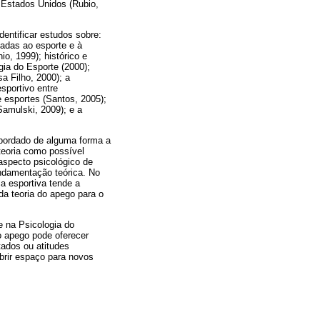
 Estados Unidos (Rubio,
entificar estudos sobre:
adas ao esporte e à
io, 1999); histórico e
gia do Esporte (2000);
a Filho, 2000); a
esportivo entre
e esportes (Santos, 2005);
Samulski, 2009); e a
abordado de alguma forma a
teoria como possível
aspecto psicológico de
ndamentação teórica. No
a esportiva tende a
da teoria do apego para o
e na Psicologia do
o apego pode oferecer
ados ou atitudes
brir espaço para novos