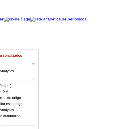
ersonalizados
Analytics
ês (pdf)
em XML
cias do artigo
tar este artigo
Analytics
o automática
s