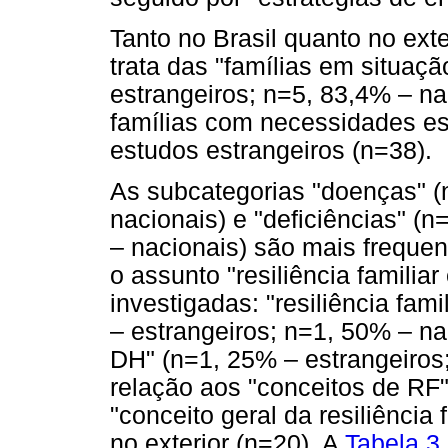
Tanto no Brasil quanto no exte
trata das "famílias em situaçã
estrangeiros; n=5, 83,4% – na
famílias com necessidades esp
estudos estrangeiros (n=38).
As subcategorias "doenças" (
nacionais) e "deficiências" (
– nacionais) são mais freque
o assunto "resiliência famili
investigadas: "resiliência fa
– estrangeiros; n=1, 50% – na
DH" (n=1, 25% – estrangeiros
relação aos "conceitos de RF
"conceito geral da resiliência 
no exterior (n=20). A
Tabela 3