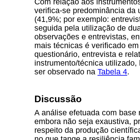
Com relação aos instrumentos
verifica-se predominância da 
(41,9%; por exemplo: entrevist
seguida pela utilização de du
observações e entrevistas, ent
mais técnicas é verificado em
questionário, entrevista e rela
instrumento/técnica utilizad
ser observado na
Tabela 4
.
Discussão
A análise efetuada com base n
embora não seja exaustiva, p
respeito da produção científic
no que tange a resiliência fami