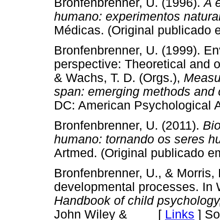
Bronfenbrenner, U. (1996).
A 
humano: experimentos naturai
Médicas. (Original publica
Bronfenbrenner, U. (1999). E
perspective: Theoretical and 
& Wachs, T. D. (Orgs.),
Measur
span: emerging methods and 
DC: American Psychologica
Bronfenbrenner, U. (2011).
Bi
humano: tornando os seres 
Artmed. (Original publicad
Bronfenbrenner, U., & Morris, 
developmental processes. In 
Handbook of child psychology
John Wiley & [
Links
]
So