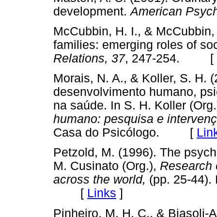
development.
American Psych
McCubbin, H. I., & McCubbin, M
families: emerging roles of soc
Relations, 37
, 247-254. [
Morais, N. A., & Koller, S. H
desenvolvimento humano, psico
na saúde. In S. H. Koller (Org.
humano: pesquisa e intervenç
Casa do Psicólogo. [
Lin
Petzold, M. (1996). The psychol
M. Cusinato (Org.),
Research 
across the world,
(pp. 25-44).
[
Links
]
Pinheiro, M. H. C., & Biasoli-