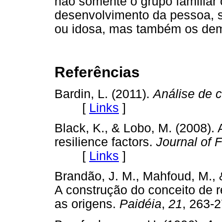
não somente o grupo familiar
desenvolvimento da pessoa, se
ou idosa, mas também os dem
Referências
Bardin, L. (2011).
Análise de 
[
Links
]
Black, K., & Lobo, M. (2008). 
resilience factors.
Journal of 
[
Links
]
Brandão, J. M., Mahfoud, M., &
A construção do conceito de re
as origens.
Paidéia
,
21
, 263