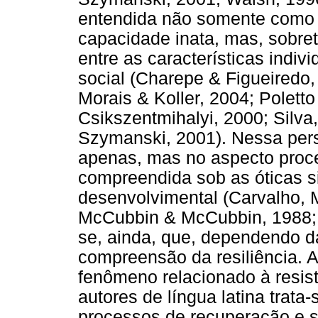
entendida não somente como c
capacidade inata, mas, sobret
entre as características indi
social (Charepe & Figueiredo
Morais & Koller, 2004; Polett
Csikszentmihalyi, 2000; Silv
Szymanski, 2001). Nessa persp
apenas, mas no aspecto proce
compreendida sob as óticas s
desenvolvimental (Carvalho, Mo
McCubbin & McCubbin, 1988; 
se, ainda, que, dependendo da
compreensão da resiliência. 
fenômeno relacionado à resis
autores de língua latina trat
processos de recuperação e 