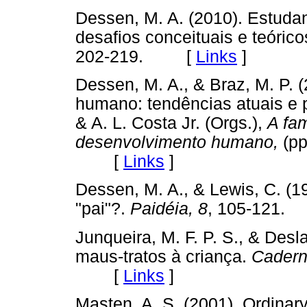
Dessen, M. A. (2010). Estuda
desafios conceituais e teóric
202-219. [
Links
]
Dessen, M. A., & Braz, M. P. 
humano: tendências atuais e p
& A. L. Costa Jr. (Orgs.),
A fam
desenvolvimento humano,
(pp
[
Links
]
Dessen, M. A., & Lewis, C. (1
"pai"?.
Paidéia, 8
, 105-121
Junqueira, M. F. P. S., & Desl
maus-tratos à criança.
Cadern
[
Links
]
Masten, A. S. (2001). Ordinar