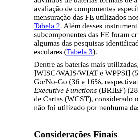
avaliação de componentes específ
mensuração das FE utilizados nos
Tabela 2
. Além desses instrumento
subcomponentes das FE foram cri
algumas das pesquisas identificad
escolares (
Tabela 3
).
Dentre as baterias mais utilizada
]WISC/WAIS/WIAT e WPPSI] (52%
Go/No-Go (36 e 16%, respectiva
Executive Functions
(BRIEF) (28%
de Cartas (WCST), considerado o 
não foi utilizado por nenhuma da
Considerações Finais