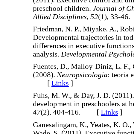
preschool children.
Journal of C
Allied Disciplines
,
52
(1), 33-
Friedman, N. P., Miyake, A., Robi
Developmental trajectories in todd
differences in executive functions
analysis.
Developmental Psychol
Fuentes, D., Malloy-Diniz, L. F.,
(2008).
Neuropsicologia
: teoria 
[
Links
]
Fuhs, M. W., & Day, J. D. (2011).
development in preschoolers at he
47
(2), 404-416. [
Links
]
Ganesalingam, K., Yeates, K. O., T
Wade, S. (2011). Executive funct