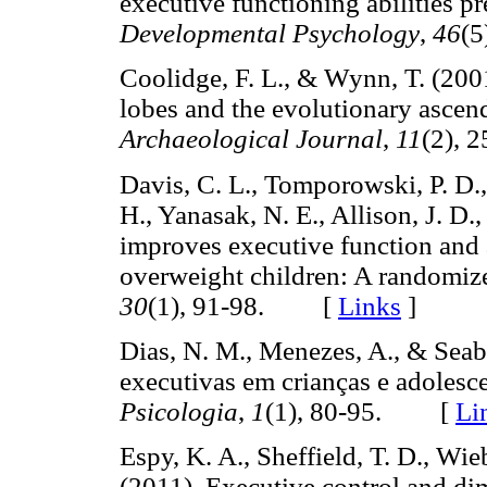
executive functioning abilities p
Developmental Psychology
,
46
(
Coolidge, F. L., & Wynn, T. (2001
lobes and the evolutionary asce
Archaeological Journal
,
11
(2),
Davis, C. L., Tomporowski, P. D., 
H., Yanasak, N. E., Allison, J. D.,
improves executive function and a
overweight children: A randomized
30
(1), 91-98. [
Links
]
Dias, N. M., Menezes, A., & Seab
executivas em crianças e adolesc
Psicologia
,
1
(1), 80-95. [
Li
Espy, K. A., Sheffield, T. D., Wie
(2011). Executive control and di