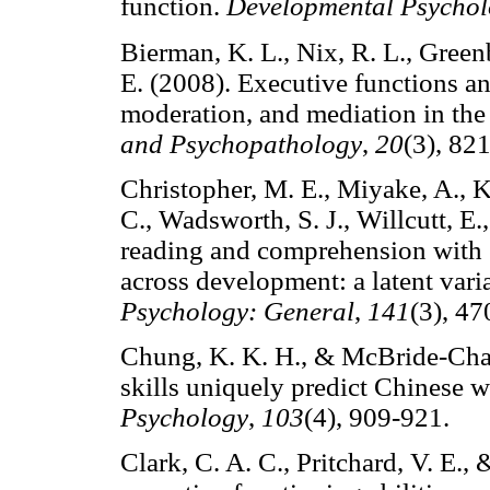
function.
Developmental Psycho
Bierman, K. L., Nix, R. L., Green
E. (2008). Executive functions an
moderation, and mediation in th
and Psychopathology
,
20
(3), 
Christopher, M. E., Miyake, A., K
C., Wadsworth, S. J., Willcutt, E
reading and comprehension with 
across development: a latent vari
Psychology: General
,
141
(3), 
Chung, K. K. H., & McBride-Chan
skills uniquely predict Chinese 
Psychology
,
103
(4), 909-921
Clark, C. A. C., Pritchard, V. E.