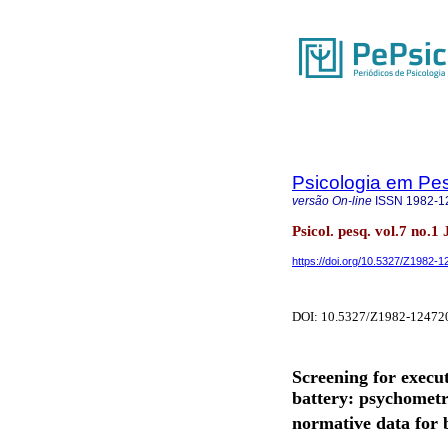
Psicologia em Pe
versão On-line
ISSN
1982-1
Psicol. pesq. vol.7 no.1
https://doi.org/10.5327/Z1982
DOI: 10.5327/Z1982-1247
Screening for execut
battery: psychometr
normative data for b