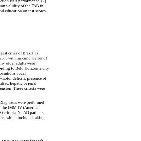
nder on FAB performance, (2)
rion validity of the FAB in
nd education on test scores
st cities of Brazil) is
f 95% with maximum error of
thy older adults were
ording to Belo Horizonte city
ociations, local
-motor deficits, presence of
diac, hepatic or renal
tension. These criteria were
. Diagnoses were performed
 on the DSM-IV (American
criteria. No AD patients
lans, which included taking
 were used, three for each