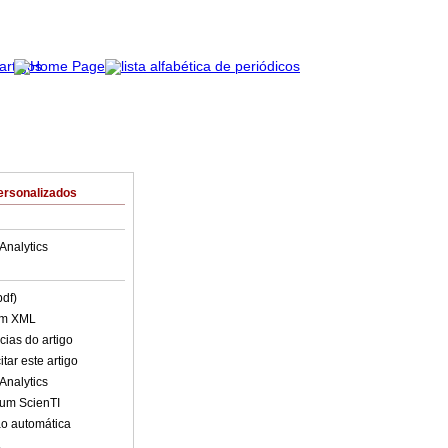
ersonalizados
Analytics
pdf)
em XML
cias do artigo
tar este artigo
Analytics
lum ScienTI
o automática