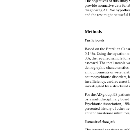
The objectives of this study 
provide normative data for Bra
diagnosing AD. We hypothesiz
and the test might be useful 
Methods
Participants
Based on the Brazilian Census
9.14%. Using the equation of
3%, the required sample for a
assessed. The total sample w
demographic characteristics.
announcements or were relativ
neuropsychiatric disorders, h
insufficiency, cardiac arrest
investigated by a structured
For the AD group, 93 patient
by a multidisciplinary board
Psychiatric Association, 19
presented history of other ne
anticholinesterase inhibitors
Statistical Analysis
The internal consistency of t