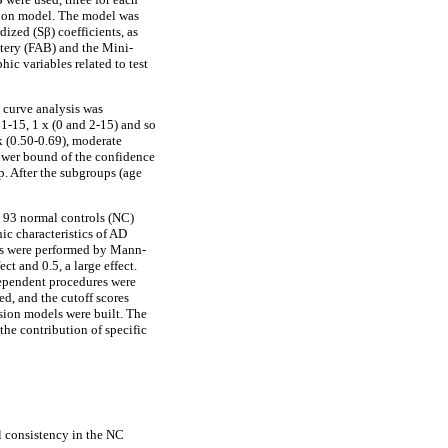
ssion model. The model was
ized (Sβ) coefficients, as
ttery (FAB) and the Mini-
ic variables related to test
 curve analysis was
1-15, 1 x (0 and 2-15) and so
k (0.50-0.69), moderate
lower bound of the confidence
. After the subgroups (age
o 93 normal controls (NC)
c characteristics of AD
ts were performed by Mann-
ect and 0.5, a large effect.
dependent procedures were
ed, and the cutoff scores
ssion models were built. The
he contribution of specific
l consistency in the NC