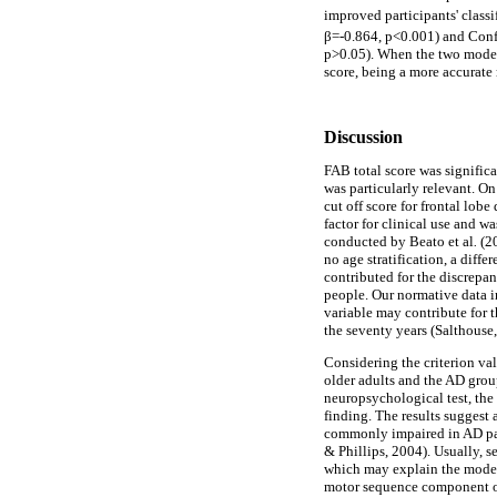
improved participants' class
β=-0.864, p<0.001) and Confl
p>0.05). When the two models
score, being a more accurate 
Discussion
FAB total score was signific
was particularly relevant. On
cut off score for frontal lob
factor for clinical use and w
conducted by Beato et al
.
(2
no age stratification, a diff
contributed for the discrepanc
people. Our normative data i
variable may contribute for 
the seventy years (Salthouse
Considering the criterion va
older adults and the AD group
neuropsychological test, the
finding. The results suggest 
commonly impaired in AD pati
& Phillips, 2004). Usually, 
which may explain the modera
motor sequence component of 