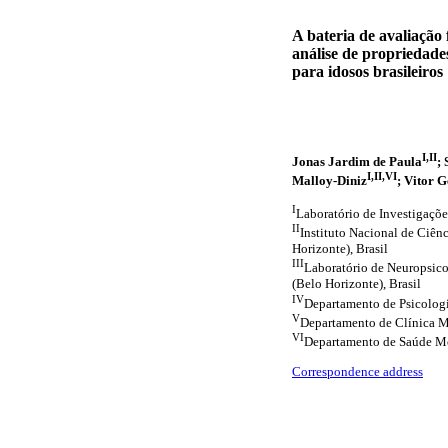
A bateria de avaliação 
análise de propriedade
para idosos brasileiros
I,II
Jonas Jardim de Paula
;
I,II,VI
Malloy-Diniz
; Vitor 
I
Laboratório de Investigaçõe
II
Instituto Nacional de Ciên
Horizonte), Brasil
III
Laboratório de Neuropsico
(Belo Horizonte), Brasil
IV
Departamento de Psicologi
V
Departamento de Clínica Mé
VI
Departamento de Saúde Men
Correspondence address