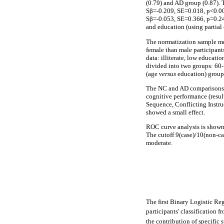
(0.79) and AD group (0.87). 
Sβ=-0.209, SE=0.018, p<0.00
Sβ=-0.053, SE=0.366, p=0.242
and education (using partial 
The normatization sample me
female than male participant
data: illiterate, low educat
divided into two groups: 60-
(age
versus
education) group
The NC and AD comparisons i
cognitive performance (resu
Sequence, Conflicting Instru
showed a small effect.
ROC curve analysis is show
The cutoff 9(case)/10(non-cas
moderate.
The first Binary Logistic Re
participants' classification 
the contribution of specific 