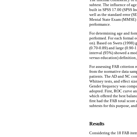
subtest. The influence of ag
built in SPSS 17.00 (SPSS In
well as the standard error (
Mental State Exam (MMSE) tot
performance.
For determining age and form
performed. For each formal e
on). Based on Swets (1998) gu
(0.70-0.89) and large (0.90-
interval (95%) showed a mode
versus
education) definition,
For assessing FAB criterion 
from the normative data samp
patients. The AD and NC com
Whitney tests, and effect siz
Gender frequency was compare
adopted. First, ROC curve ana
which offered the best balan
first had the FAB total score 
subtests for this purpose, and
Results
Considering the 18 FAB items