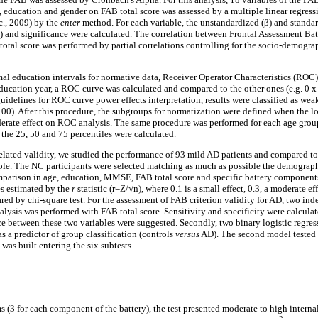
e, education and gender on FAB total score was assessed by a multiple linear regre
c., 2009) by the
enter
method. For each variable, the unstandardized (β) and standard
SE) and significance were calculated. The correlation between Frontal Assessment Ba
al score was performed by partial correlations controlling for the socio-demograph
al education intervals for normative data, Receiver Operator Characteristics (ROC)
ducation year, a ROC curve was calculated and compared to the other ones (e.g. 0 x 
idelines for ROC curve power effects interpretation, results were classified as wea
1.00). After this procedure, the subgroups for normatization were defined when the 
rate effect on ROC analysis. The same procedure was performed for each age group
 the 25, 50 and 75 percentiles were calculated.
related validity, we studied the performance of 93 mild AD patients and compared t
le. The NC participants were selected matching as much as possible the demographi
parison in age, education, MMSE, FAB total score and specific battery componen
es estimated by the
r
statistic (r=Z/√n), where 0.1 is a small effect, 0.3, a moderate eff
d by chi-square test. For the assessment of FAB criterion validity for AD, two in
lysis was performed with FAB total score. Sensitivity and specificity were calculat
ce between these two variables were suggested. Secondly, two binary logistic regre
as a predictor of group classification (controls
versus
AD). The second model tested t
 was built entering the six subtests.
 (3 for each component of the battery), the test presented moderate to high interna