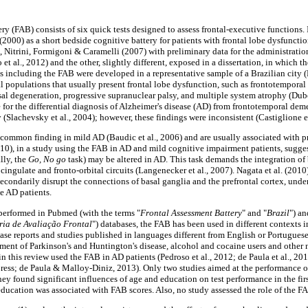
ry (FAB) consists of six quick tests designed to assess frontal-executive functions.
2000) as a short bedside cognitive battery for patients with frontal lobe dysfuncti
 Nitrini, Formigoni & Caramelli (2007) with preliminary data for the administration
t al., 2012) and the other, slightly different, exposed in a dissertation, in which t
sts including the FAB were developed in a representative sample of a Brazilian city 
al populations that usually present frontal lobe dysfunction, such as frontotemporal
sal degeneration, progressive supranuclear palsy, and multiple system atrophy (Dubo
e for the differential diagnosis of Alzheimer's disease (AD) from frontotemporal de
y (Slachevsky et al., 2004); however, these findings were inconsistent (Castiglione et
 common finding in mild AD (Baudic et al., 2006) and are usually associated with
010), in a study using the FAB in AD and mild cognitive impairment patients, sugge
lly, the
Go, No go
task) may be altered in AD. This task demands the integration of 
r cingulate and fronto-orbital circuits (Langenecker et al., 2007). Nagata et al. (20
econdarily disrupt the connections of basal ganglia and the prefrontal cortex, unde
e AD patients.
 performed in Pubmed (with the terms "
Frontal Assessment Battery
" and "
Brazil
") a
ria de Avaliação Frontal
") databases, the FAB has been used in different contexts in
case reports and studies published in languages different from English or Portuguese
ssment of Parkinson's and Huntington's disease, alcohol and cocaine users and other 
in this review used the FAB in AD patients (Pedroso et al., 2012; de Paula et al., 20
ess; de Paula & Malloy-Diniz, 2013). Only two studies aimed at the performance of
hey found significant influences of age and education on test performance in the fir
education was associated with FAB scores. Also, no study assessed the role of the F