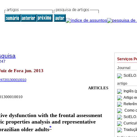
squisa
Serviços P
247
Journal
 Juiz de Fora jun. 2013
SciELO 
-1247201300010010
artigo
ARTICLES
Inglês (
201300010010
Artigo 
Referên
Como ci
ive dysfunction with the frontal assessment
SciELO 
ic properties analysis and representative
Curricu
*
razilian older adults
Traduçã