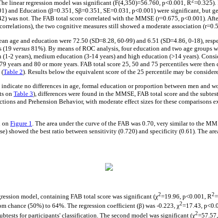
2
The linear regression model was significant (F(4,350)=56.760, p<0.001, R
=0.325). 
1) and Education (β=0.351, Sβ=0.351, SE=0.031, p<0.001) were significant, but ge
) was not. The FAB total score correlated with the MMSE (r=0.675, p<0.001). After
correlations), the two cognitive measures still showed a moderate association (r=0.
an age and education were 72.50 (SD=8.28, 60-99) and 6.51 (SD=4.86, 0-18), respe
s (19
versus
81%). By means of ROC analysis, four education and two age groups we
ion (1-2 years), medium education (3-14 years) and high education (>14 years). Cons
79 years and 80 or more years. FAB total score 25, 50 and 75 percentiles were then
 (
Table 2
). Results below the equivalent score of the 25 percentile may be considere
ndicate no differences in age, formal education or proportion between men and wo
lts on
Table 3
), differences were found in the MMSE, FAB total score and the subtest
ctions and Prehension Behavior, with moderate effect sizes for these comparisons ex
n on
Figure 1
. The area under the curve of the FAB was 0.70, very similar to the MM
e) showed the best ratio between sensitivity (0.720) and specificity (0.61). The ar
2
2
gression model, containing FAB total score was significant (χ
=19.96, p<0.001, R
=
2
from chance (50%) to 64%. The regression coefficient (β) was -0.223, χ
=17.43, p<0.
2
subtests for participants' classification. The second model was significant (χ
=57.57,