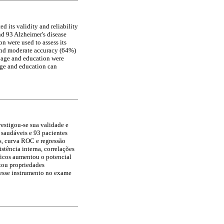
d its validity and reliability
nd 93 Alzheimer's disease
n were used to assess its
 and moderate accuracy (64%)
y age and education were
age and education can
vestigou-se sua validade e
saudáveis e 93 pacientes
s, curva ROC e regressão
stência interna, correlações
íficos aumentou o potencial
ntou propriedades
desse instrumento no exame