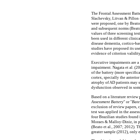
The Frontal Assessment Batte
Slachevsky, Litvan & Pillon (
were proposed, one by Beato,
and subsequent norms (Beato e
values of three screening te
been used in different clinic
disease dementia, cortico-ba
studies have proposed its us
evidence of criterion validit
Executive impairments are a
impairment. Nagata et al. (2
of the battery (more specifica
cortex, specially the anterio
atrophy of AD patients may s
dysfunction observed in som
Based on a literature review
Assessment Battery
" or "
Bate
exclusion of review papers, 
test was applied in the asse
four Brazilian studies found 
Moraes & Malloy-Diniz, in pr
(Beato et al., 2007; 2012). T
greater sample (2012), only 