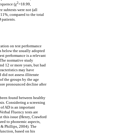
2
equence (χ
=18.99,
e subtests were not (all
 11%, compared to the total
 patients.
cation on test performance
 is below the usually adopted
test performance is a relevant
. The normative study
and 12 or more years, but had
aracteristics may have
 did not assess illiterate
 of the groups by the age
more pronounced decline after
ve been found between healthy
osis. Considering a screening
 of AD is an important
Verbal Fluency tests are
t this issue (Henry, Crawford
ared to phonemic aspects,
 & Phillips, 2004). The
function, based on his