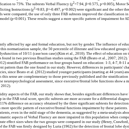
2
ification to 75%. The subtests Verbal Fluency (χ
=7.94, β=0.575, p=0.005), Motor S
2
icting Instructions (χ
=9.83, β=-0.497, p=0.002) were significant and the other thre
 were compared, the use of only three FAB subtests improved the classification in
model (p<0.001). These results suggest a more specific pattern of impairment for AD
antly affected by age and formal education, but not by gender. The influence of edu
 this normatization sample, the 50 percentile of illiterate and low educated groups
e dysfunction of 10/11 (case/non case) (Kim et al., 2010). The effect of education on 
as found in two previous Brazilian studies using the FAB (Beato et al., 2007; 2012)
012) stratified FAB performance on four groups based on education: 1-3, 4-7, 8-11 
erent pattern than the one found in our study. However, differences in participants' ch
ies, since Beato et al. (2012) studied younger participants (starting at 44 years) and
n this sense are complementary to those previously published and the stratification
the neuropsychological assessment, since executive/frontal lobe functions show a 
, 2012).
lidity aspects of the FAB, our study shows that, besides significant differences ha
 in the FAB total score, specific subtests are more accurate for a differential diagn
 11% difference on accuracy obtained by the three significant subtests for detection
a more specific pattern of executive/frontal functions impairment by these patients. 
ents, even in the mild stage of the dementia, as suggested by a meta-analysis abou
semantic aspects of Verbal Fluency are more impaired in this population when comp
te effect sizes when the two groups were compared in our study (Henry, Crawford,
the FAB was firstly designed by Luria (1962) for the detection of frontal lobe dys