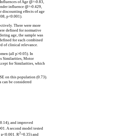
Influences of Age (β=-0.83,
nder influence (β=-0.429,
 discounting effects of age
508, p<0.001).
ctively. There were more
re defined for normative
idering age, the sample was
 defined for each combined
d of clinical relevance.
men (all p>0.05). In
s Similarities, Motor
cept for Similarities, which
SE on this population (0.73).
ea can be considered
0.14), and improved
001. A second model tested
2
 p<0.001. R
=0.35) and