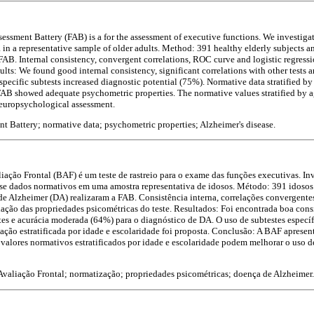
essment Battery (FAB) is a for the assessment of executive functions. We investigate
in a representative sample of older adults. Method: 391 healthy elderly subjects a
FAB. Internal consistency, convergent correlations, ROC curve and logistic regressio
ults: We found good internal consistency, significant correlations with other tests
 specific subtests increased diagnostic potential (75%). Normative data stratified b
AB showed adequate psychometric properties. The normative values stratified by 
 neuropsychological assessment.
t Battery; normative data; psychometric properties; Alzheimer's disease.
liação Frontal (BAF) é um teste de rastreio para o exame das funções executivas. In
se dados normativos em uma amostra representativa de idosos. Método: 391 idosos 
e Alzheimer (DA) realizaram a FAB. Consistência interna, correlações convergente
ação das propriedades psicométricas do teste. Resultados: Foi encontrada boa consi
stes e acurácia moderada (64%) para o diagnóstico de DA. O uso de subtestes espec
ção estratificada por idade e escolaridade foi proposta. Conclusão: A BAF aprese
 valores normativos estratificados por idade e escolaridade podem melhorar o uso 
Avaliação Frontal; normatização; propriedades psicométricas; doença de Alzheimer.