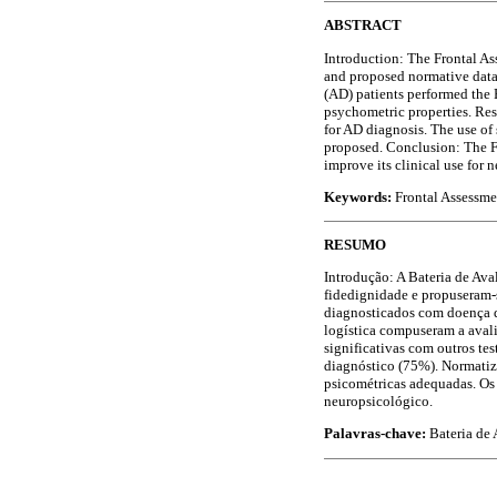
ABSTRACT
Introduction: The Frontal Ass
and proposed normative data 
(AD) patients performed the 
psychometric properties. Res
for AD diagnosis. The use of
proposed. Conclusion: The F
improve its clinical use for
Keywords:
Frontal Assessmen
RESUMO
Introdução: A Bateria de Ava
fidedignidade e propuseram-
diagnosticados com doença d
logística compuseram a avali
significativas com outros te
diagnóstico (75%). Normatiza
psicométricas adequadas. Os
neuropsicológico.
Palavras-chave:
Bateria de 