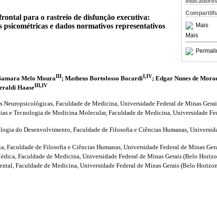
Indicadore
Compartilh
frontal para o rastreio de disfunção executiva:
s psicométricas e dados normativos representativos
Mais
Mais
Permali
III
I,IV
 Samara Melo Moura
; Matheus Bortolosso Bocardi
; Edgar Nunes de Mora
III,IV
Geraldi Haase
s Neuropsicológicas, Faculdade de Medicina, Universidade Federal de Minas Gerais
cias e Tecnologia de Medicina Molecular, Faculdade de Medicina, Universidade Fe
logia do Desenvolvimento, Faculdade de Filosofia e Ciências Humanas, Universid
a, Faculdade de Filosofia e Ciências Humanas, Universidade Federal de Minas Gerai
dica, Faculdade de Medicina, Universidade Federal de Minas Gerais (Belo Horizon
tal, Faculdade de Medicina, Universidade Federal de Minas Gerais (Belo Horizont