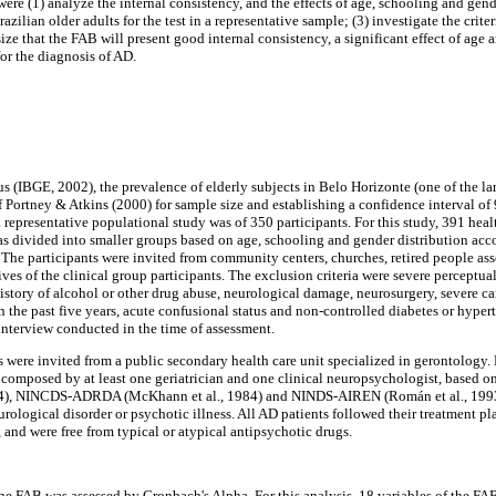
were (1) analyze the internal consistency, and the effects of age, schooling and ge
zilian older adults for the test in a representative sample; (3) investigate the crite
e that the FAB will present good internal consistency, a significant effect of age a
for the diagnosis of AD.
 (IBGE, 2002), the prevalence of elderly subjects in Belo Horizonte (one of the large
 Portney & Atkins (2000) for sample size and establishing a confidence interval o
 representative populational study was of 350 participants. For this study, 391 heal
as divided into smaller groups based on age, schooling and gender distribution acc
 The participants were invited from community centers, churches, retired people ass
es of the clinical group participants. The exclusion criteria were severe perceptual
istory of alcohol or other drug abuse, neurological damage, neurosurgery, severe car
 in the past five years, acute confusional status and non-controlled diabetes or hyper
 interview conducted in the time of assessment.
s were invited from a public secondary health care unit specialized in gerontology
 composed by at least one geriatrician and one clinical neuropsychologist, based
94), NINCDS-ADRDA (McKhann et al., 1984) and NINDS-AIREN (Román et al., 1993) 
urological disorder or psychotic illness. All AD patients followed their treatment p
, and were free from typical or atypical antipsychotic drugs.
he FAB was assessed by Cronbach's Alpha. For this analysis, 18 variables of the FAB