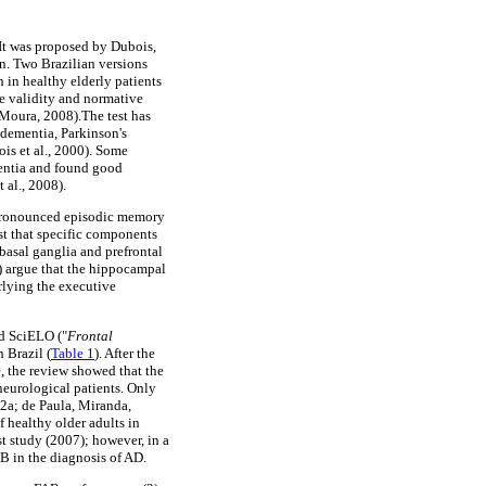
 It was proposed by Dubois,
on. Two Brazilian versions
 in healthy elderly patients
he validity and normative
(Moura, 2008).The test has
 dementia, Parkinson's
is et al., 2000). Some
mentia and found good
 al., 2008).
 pronounced episodic memory
st that specific components
basal ganglia and prefrontal
10) argue that the hippocampal
rlying the executive
nd SciELO ("
Frontal
 Brazil (
Table 1
). After the
, the review showed that the
neurological patients. Only
12a; de Paula, Miranda,
 healthy older adults in
st study (2007); however, in a
AB in the diagnosis of AD.