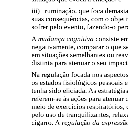
iii) ruminação, que foca demasi
suas consequências, com o objetiv
sofrer pelo evento, fazendo-o perd
A
mudan
ç
a
cognitiva
consiste em
negativamente, comparar o que s
em situações semelhantes ou reav
distinta para atenuar o seu impac
Na regulação focada nos aspectos
os estados fisiológicos pessoais
tenha sido eliciada. As estratégia
referem-se às ações para atenuar
meio de exercícios respiratórios,
pelo uso de tranquilizantes, rela
cigarro. A
regula
çã
o da express
ã