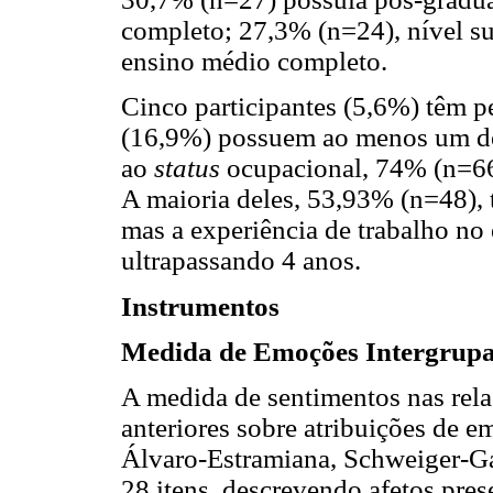
completo; 27,3% (n=24), nível s
ensino médio completo.
Cinco participantes (5,6%) têm p
(16,9%) possuem ao menos um do
ao
status
ocupacional, 74% (n=66)
A maioria deles, 53,93% (n=48), t
mas a experiência de trabalho no
ultrapassando 4 anos.
Instrumentos
Medida de Emoções Intergrupa
A medida de sentimentos nas rela
anteriores sobre atribuições de e
Álvaro-Estramiana, Schweiger-Ga
28 itens, descrevendo afetos pres