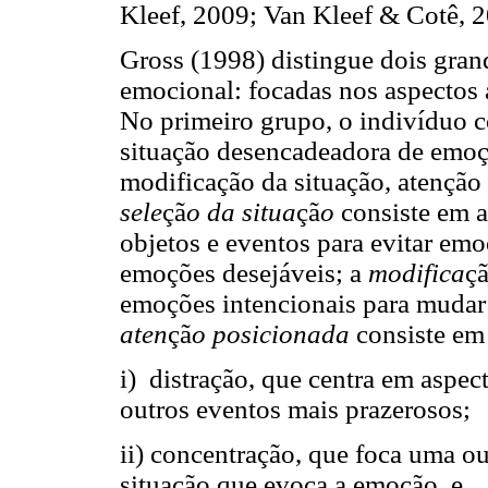
Kleef, 2009; Van Kleef & Cotê, 2
Gross (1998) distingue dois gran
emocional: focadas nos aspectos 
No primeiro grupo, o indivíduo co
situação desencadeadora de emoç
modificação da situação, atenção
sele
çã
o da situa
çã
o
consiste em a
objetos e eventos para evitar emo
emoções desejáveis; a
modifica
ç
emoções intencionais para mudar
aten
çã
o posicionada
consiste em 
i) distração, que centra em aspe
outros eventos mais prazerosos;
ii) concentração, que foca uma ou
situação que evoca a emoção, e