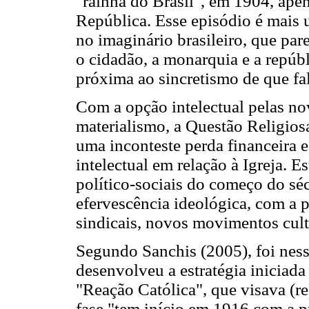
"rainha do Brasil", em 1904, ape
República. Esse episódio é mais
no imaginário brasileiro, que pare
o cidadão, a monarquia e a repúb
próxima ao sincretismo de que fa
Com a opção intelectual pelas no
materialismo, a Questão Religios
uma inconteste perda financeira 
intelectual em relação à Igreja. E
político-sociais do começo do sé
efervescência ideológica, com a 
sindicais, novos movimentos cult
Segundo Sanchis (2005), foi ness
desenvolveu a estratégia iniciad
"Reação Católica", que visava (re
fase "tem início em 1916 com a pu