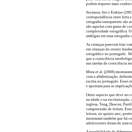
podem requerer mais conheci
Seymour, Aro e Erskine (2003
correspondência entre letra 
ortografia transparente são a
são aquelas com graus de cor
complexidade ortográfica. O
ambígua em uma ortografia co
As crianças parecem tirar va
em crianças do ensino funda
ortográfico no português. Me
que a consciência morfológic
nas tarefas de consciência m
Mota et al. (2008) mostrara
com a alfabetização, definid
escrita no português. Esses 
e apontam para as implicaçõ
Outro aspecto que deve ser 
na idade e na escolarização,
inglesa, Tong, Deacon, Parri
compreensão de leitura. Ess
leitura, no quinto ano; porém
mostraram também que há cont
adolescentes foram de uma ta
A possibilidade de diferentes