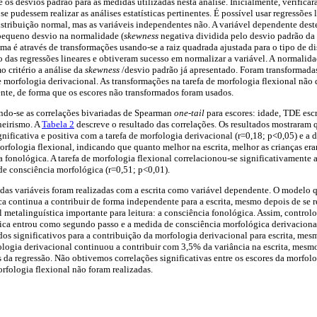
 os desvios padrão para as medidas utilizadas nesta análise. Inicialmente, verificar
e pudessem realizar as análises estatísticas pertinentes. É possível usar regressões l
tribuição normal, mas as variáveis independentes não. A variável dependente dest
pequeno desvio na normalidade (
skewness
negativa dividida pelo desvio padrão da
ma é através de transformações usando-se a raiz quadrada ajustada para o tipo de di
o das regressões lineares e obtiveram sucesso em normalizar a variável. A normalid
o critério a análise da
skewness
/desvio padrão já apresentado. Foram transformad
e morfologia derivacional. As transformações na tarefa de morfologia flexional não
nte, de forma que os escores não transformados foram usados.
tando-se as correlações bivariadas de Spearman
one-tail
para escores: idade, TDE escr
neirismo. A
Tabela 2
descreve o resultado das correlações. Os resultados mostraram
gnificativa e positiva com a tarefa de morfologia derivacional (r=0,18; p<0,05) e a
rfologia flexional, indicando que quanto melhor na escrita, melhor as crianças era
a fonológica. A tarefa de morfologia flexional correlacionou-se significativamente
 de consciência morfológica (r=0,51; p<0,01).
das variáveis foram realizadas com a escrita como variável dependente. O modelo q
a continua a contribuir de forma independente para a escrita, mesmo depois de se re
l metalinguística importante para leitura: a consciência fonológica. Assim, control
gica entrou como segundo passo e a medida de consciência morfológica derivacional
dos significativos para a contribuição da morfologia derivacional para escrita, mes
ologia derivacional continuou a contribuir com 3,5% da variância na escrita, mesmo
 da regressão. Não obtivemos correlações significativas entre os escores da morfolog
orfologia flexional não foram realizadas.