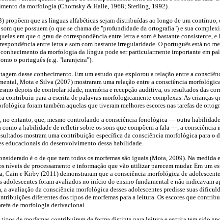
mento da morfologia (Chomsky & Halle, 1968; Sterling, 1992).
) propõem que as línguas alfabéticas sejam distribuídas ao longo de um contínuo,
e som que possuem (o que se chama de "profundidade da ortografia") e sua complex
quelas em que o grau de correspondência entre letra e som é bastante consistente, e
respondência entre letra e som com bastante irregularidade. O português está no me
 conhecimento da morfologia da língua pode ser particularmente importante em pal
mo o português (e.g. "laranjeira").
ntagem desse conhecimento. Em um estudo que explorou a relação entre a consciênc
mental, Mota e Silva (2007) mostraram uma relação entre a consciência morfológic
smo depois de controlar idade, memória e recepção auditiva, os resultados das cor
a contribuiu para a escrita de palavras morfologicamente complexas. As crianças q
orfológica foram também aquelas que tiveram melhores escores nas tarefas de ortogr
m, no entanto, que, mesmo controlando a consciência fonológica — outra habilidade
a como a habilidade de refletir sobre os sons que compõem a fala —, a consciência 
resultados mostram uma contribuição específica da consciência morfológica para o
es educacionais do desenvolvimento dessa habilidade.
considerado é o de que nem todos os morfemas são iguais (Mota, 2009). Na medida 
 os níveis de processamento e informação que vão utilizar parecem mudar. Em um es
la, Cain e Kirby (2011) demonstraram que a consciência morfológica de adolescente
es adolescentes foram avaliados no início do ensino fundamental e não indicavam a
, a avaliação da consciência morfológica desses adolescentes predisse suas dificuld
ribuições diferentes dos tipos de morfemas para a leitura. Os escores que contribu
refa de morfologia derivacional.
 tipos de morfemas contribuírem de forma distinta para leitura e escrita tem sido apo