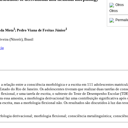
Otros
Otros
Permali
I
I
 da Mota
; Pedro Viana de Freitas Júnior
eira (Niterói), Brasil
cia
 a relação entre a consciência morfológica e a escrita em 111 adolescentes matricu
Estado do Rio de Janeiro. Os adolescentes tiveram que realizar duas tarefas de con
 flexional, e uma tarefa de escrita, o subteste do Teste de Desempenho Escolar (TDE
ra essa amostra, a morfologia derivacional faz uma contribuição significativa após 
 escrita, mas a morfologia flexional não. Os resultados são discutidos à luz das teo
rfologia derivacional; morfologia flexional; consciência metalinguística; consciên