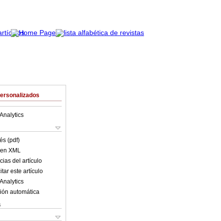
Personalizados
Analytics
és (pdf)
o en XML
ias del artículo
tar este artículo
Analytics
ión automática
s