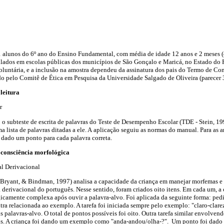
1 alunos do 6º ano do Ensino Fundamental, com média de idade 12 anos e 2 meses 
ulados em escolas públicas dos municípios de São Gonçalo e Maricá, no Estado do R
voluntária, e a inclusão na amostra dependeu da assinatura dos pais do Termo de Co
do pelo Comitê de Ética em Pesquisa da Universidade Salgado de Oliveira (parecer 
leitura
ar
o o subteste de escrita de palavras do Teste de Desempenho Escolar (TDE - Stein, 19
 lista de palavras ditadas a ele. A aplicação seguiu as normas do manual. Para as an
i dado um ponto para cada palavra correta.
 consciência morfológica
al Derivacional
, Bryant, & Bindman, 1997) analisa a capacidade da criança em manejar morfemas e 
 derivacional do português. Nesse sentido, foram criados oito itens. Em cada um, a 
icamente complexa após ouvir a palavra-alvo. Foi aplicada da seguinte forma: pedi
utra relacionada ao exemplo. A tarefa foi iniciada sempre pelo exemplo: "claro-clar
palavras-alvo. O total de pontos possíveis foi oito. Outra tarefa similar envolvend
ns. A criança foi dando um exemplo como "anda-andou/olha-?". Um ponto foi dado p