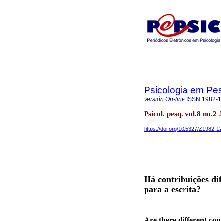
Psicologia em Pe
versión On-line
ISSN
1982-
Psicol. pesq. vol.8 no.2
https://doi.org/10.5327/Z1982
Há contribuições dif
para a escrita?
Are there different con