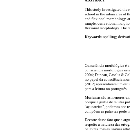
ABSTRACT
This study investigated the 
school in the urban area of 
and flexional morphology, and
sample, derivational morphol
flexional morphology. The res
Keywords:
spelling; deriva
Consciência morfológica é a 
consciência morfológica está
2004; Duncan, Casalis & Col
no papel da consciência morfo
(2012) apresentaram um estu
para a leitura no português.
Morfemas são as menores unid
porque a grafia de muitas pa
"açucareiro", podemos nos re
compõem as palavras pode nos
Decorre desse fato que a arg
respeito à natureza das ortog
palavras, mas as línguas alfa