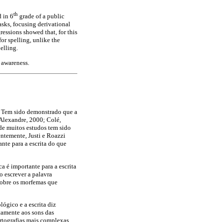
th
 in 6
grade of a public
asks, focusing derivational
ressions showed that, for this
or spelling, unlike the
elling.
 awareness.
). Tem sido demonstrado que a
-Alexandre, 2000; Colé,
de muitos estudos tem sido
entemente, Justi e Roazzi
te para a escrita do que
a é importante para a escrita
o escrever a palavra
 sobre os morfemas que
ógico e a escrita diz
itamente aos sons das
 Ortografias mais complexas