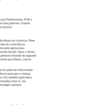
 por Frederickson, Frith e
 das palavras. A tarefa
dez pontos.
ndividuais ou coletivas. Num
refas de consciência
plicador apresentou
nema inicial. Após o treino,
o primeiro fonema da segunda
e assim por diante, com as
ar de palavras relacionado
lavra para que a criança
or. Foi também aplicada a
cionadas entre si; em
exemplo anterior.