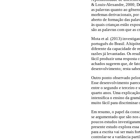
& Louis-Alexandre, 2000; De
as palavras quanto ao gênero
morfemas derivacionais, por
aberto de formação das palav
às quais crianças estão expo
são as palavras com que as cr
Mota et al. (2013) investiga
português do Brasil. A hipót
diferente da capacidade de r
razões já levantadas. Os res
fácil produzir uma resposta 
achados sugerem que, de fato
desenvolvimento; resta saber 
Outro ponto observado pelos 
Esse desenvolvimento parece 
entre o segundo e terceiro e 
quarto anos. Uma explicação 
intensifica o ensino da gramá
muito fácil para discriminar 
Em resumo, o papel da consc
se argumentado que são nos a
poucos estudos investigaram 
presente estudo explora essa
para a escrita vai ser mais 
controlar-se a variância par