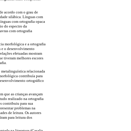
 de acordo com o grau de
idade silábica. Línguas com
 línguas com ortografia opaca
io do espectro da
avras com ortografia
ia morfológica e a ortografia
a e o desenvolvimento
relações efetuadas mostram
ue tiveram melhores escores
afia.
 metalinguística relacionada
morfológica contribuía para
 desenvolvimento ortográfico
em que as crianças avançam
tudo realizado na ortografia
s contribuiu para sua
presentar problemas na
ades de leitura. Os autores
íram para leitura dos
ntada na literatura (Casalis