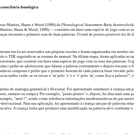
 consciência fonológica
doso-Martins, Haase e Wood (1998) da
Phonological Assessment Batty
desenvolvida
Martins, Haase & Wood, 1998) — consistiu em fazer uma espécie de jogo com os sons
anças trocarem o primeiro som de duas palavras. O total de pontos possíveis foi de 
orreram em locais reservados nas próprias escolas e foram organizadas em sessões i
do o TDE seguindo-se as normas do manual. Na última etapa, foram aplicadas as ta
onerismo, que consiste em fazer uma espécie de jogo com os sons das palavras. O a
uma e pedia ao adolescente que falasse a palavra corretamente e depois trocasse o fo
palavra composta e pediu que o primeiro fonema de cada palavra fosse trocado pel
vra milho verde, se eu trocar o ‘m' pelo ‘v' e o ‘v' pelo ‘m', como fica a palavra?", 
refas de analogia gramatical e flexional. Foi apresentado oralmente à criança um p
nero, número ou tempo). Por exemplo, "pente-pentes" e, depois, foi dita mais uma pa
xemplo, "anel-?", tendo como referência informações morfossintáticas do par anteri
-derivacional. Para sua aplicação, foi apresentado à criança um par de palavras rela
ra-alvo. A criança tinha que produzir uma modificação na palavra-alvo conforme o 