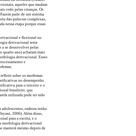
lexionais, aqueles que mudam
ais cedo pelas crianças. Os
 Fazem parte de um sistema
oria das palavras complexas,
ada nessa etapa porque essas
erivacional e flexional no
ogia derivacional seria
o a se desenvolver pelas
ao quarto ano) acharam mais
orfologia derivacional. Esses
 processamento e
orfemas.
efletir sobre os morfemas.
ignificativas no desempenho
ficativa para o terceiro e o
onal brasileiro, que
refa utilizada pode ter sido
m adolescentes, embora tenha
Bryant, 2006). Além disso,
nal para a escrita, e o
da morfologia derivacional
o se manterá mesmo depois de