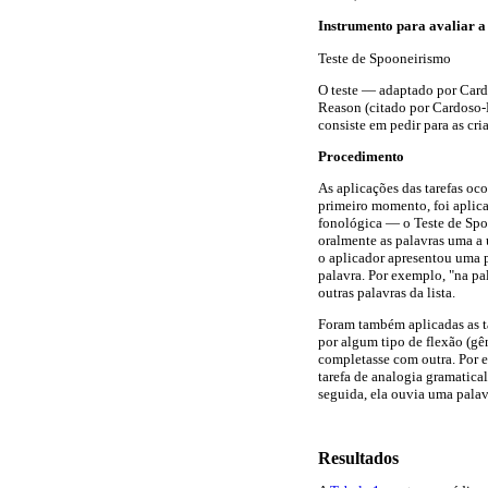
Instrumento para avaliar a
Teste de Spooneirismo
O teste — adaptado por Car
Reason (citado por Cardoso-
consiste em pedir para as cri
Procedimento
As aplicações das tarefas oc
primeiro momento, foi aplica
fonológica — o Teste de Spo
oralmente as palavras uma a 
o aplicador apresentou uma 
palavra. Por exemplo, "na pala
outras palavras da lista.
Foram também aplicadas as ta
por algum tipo de flexão (gê
completasse com outra. Por e
tarefa de analogia gramatical
seguida, ela ouvia uma palav
Resultados