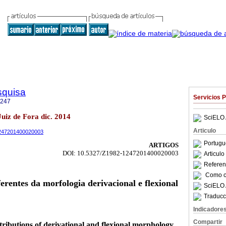
squisa
Servicios 
1247
 Juiz de Fora dic. 2014
SciELO 
Articulo
-1247201400020003
Portugu
ARTIGOS
DOI: 10.5327/Z1982-1247201400020003
Articul
Referenc
Como ci
erentes da morfologia derivacional e flexional
SciELO 
Traducc
Indicadore
Compartir
tributions of derivational and flexional morphology