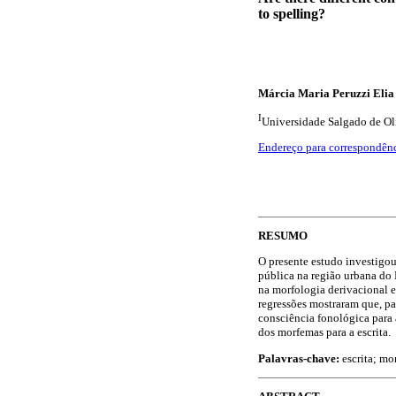
to spelling?
Márcia Maria Peruzzi Elia
I
Universidade Salgado de Oliv
Endereço para correspondên
RESUMO
O presente estudo investigou
pública na região urbana do 
na morfologia derivacional e
regressões mostraram que, pa
consciência fonológica para a
dos morfemas para a escrita.
Palavras-chave:
escrita; mo