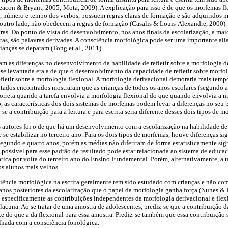
acon & Bryant, 2005; Mota, 2009). A explicação para isso é de que os morfemas f
, número e tempo dos verbos, possuem regras claras de formação e são adquiridos m
 outro lado, não obedecem a regras de formação (Casalis & Louis-Alexandre, 2000).
ras. Do ponto de vista do desenvolvimento, nos anos finais da escolarização, a mai
stas, são palavras derivadas. A consciência morfológica pode ser uma importante ali
ianças se deparam (Tong et al., 2011).
ram as diferenças no desenvolvimento da habilidade de refletir sobre a morfologia d
ese levantada era a de que o desenvolvimento da capacidade de refletir sobre morfol
efletir sobre a morfologia flexional. A morfologia derivacional demoraria mais temp
ultados encontrados mostraram que as crianças de todos os anos escolares (segundo 
correta quando a tarefa envolvia a morfologia flexional do que quando envolvia a m
, as características dos dois sistemas de morfemas podem levar a diferenças no seu
se a contribuição para a leitura e para escrita seria diferente desses dois tipos de m
autores foi o de que há um desenvolvimento com a escolarização na habilidade de r
se estabilizar no terceiro ano. Para os dois tipos de morfemas, houve diferenças s
segundo e quarto anos, porém as médias não diferiram de forma estatisticamente signi
possível para esse padrão de resultado pode estar relacionada ao sistema de educaci
tica por volta do terceiro ano do Ensino Fundamental. Porém, alternativamente, a ta
os alunos mais velhos.
iência morfológica na escrita geralmente tem sido estudado com crianças e não co
nos posteriores da escolarização que o papel da morfologia ganha força (Nunes & 
especificamente as contribuições independentes da morfologia derivacional e flexio
 lacuna. Ao se tratar de uma amostra de adolescentes, prediz-se que a contribuição 
forte do que a da flexional para essa amostra. Prediz-se também que essa contribuiçã
tilhada com a consciência fonológica.