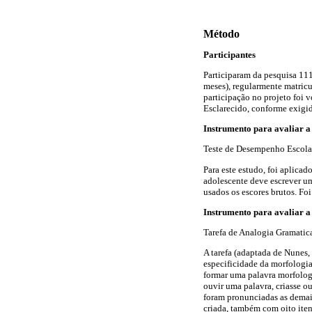
Método
Participantes
Participaram da pesquisa 11
meses), regularmente matric
participação no projeto foi 
Esclarecido, conforme exigi
Instrumento para avaliar a 
Teste de Desempenho Escol
Para este estudo, foi aplicad
adolescente deve escrever uma
usados os escores brutos. Fo
Instrumento para avaliar a
Tarefa de Analogia Gramatic
A tarefa (adaptada de Nunes
especificidade da morfologia
formar uma palavra morfolog
ouvir uma palavra, criasse o
foram pronunciadas as demais 
criada, também com oito ite