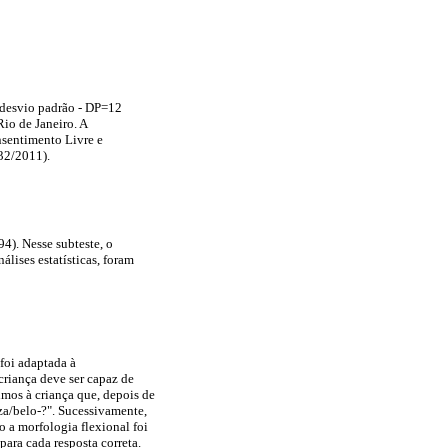
(desvio padrão - DP=12
io de Janeiro. A
nsentimento Livre e
32/2011).
94). Nesse subteste, o
álises estatísticas, foram
foi adaptada à
criança deve ser capaz de
mos à criança que, depois de
eza/belo-?". Sucessivamente,
o a morfologia flexional foi
ara cada resposta correta.