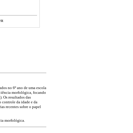
nk
lados no 6º ano de uma escola
sciência morfológica, focando
). Os resultados das
o controle da idade e da
rias recentes sobre o papel
cia morfológica.