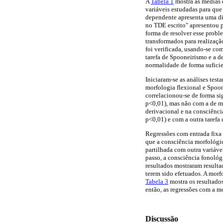
A
Tabela 1
mostra as médias e
variáveis estudadas para que s
dependente apresenta uma dis
no TDE escrito" apresentou 
forma de resolver esse proble
transformados para realizaçã
foi verificada, usando-se com
tarefa de Spooneirismo e a d
normalidade de forma suficie
Iniciaram-se as análises tes
morfologia flexional e Spoo
correlacionou-se de forma si
p<0,01), mas não com a de mo
derivacional e na consciênci
p<0,01) e com a outra tarefa
Regressões com entrada fixa 
que a consciência morfológic
partilhada com outra variáve
passo, a consciência fonoló
resultados mostraram resulta
terem sido efetuados. A morf
Tabela 3
mostra os resultados
então, as regressões com a m
Discussão