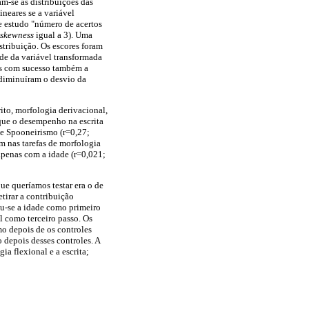
am-se as distribuições das
ineares se a variável
e estudo "número de acertos
skewness
igual a 3). Uma
stribuição. Os escores foram
ade da variável transformada
as com sucesso também a
 diminuíram o desvio da
ito, morfologia derivacional,
 que o desempenho na escrita
 de Spooneirismo (r=0,27;
m nas tarefas de morfologia
 apenas com a idade (r=0,021;
ue queríamos testar era o de
tirar a contribuição
ou-se a idade como primeiro
 como terceiro passo. Os
mo depois de os controles
 depois desses controles. A
ia flexional e a escrita;