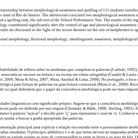
relationship between morphological awareness and spelling of 111 students enrolled
the state of Rio de Janeiro. The adolescents executed two morphological awareness t
 a spelling task, the sub-test of the School Performance Test. The results of the reg
ogy contributed significantly after the control of age and phonological awareness f
ults are discussed in the light of the recent theories on the role of morphemes to sp
tional morphology, flexional morphology; metalinguistic awareness, morphological
habilidade de refletir sobre os morfemas que compõem as palavras (Carlisle, 1995
 associada ao sucesso na leitura e na escrita em várias ortografias (Casalis & Louis
é, 2009; Mota & Silva, 2007; Mota, Annibal & Lima, 2008). No português, o foco 
lógica para leitura de palavras ou para leitura contextual (Mota et al., 2009). Rec
do no qual defendem que o papel da consciência morfológica pode ser mais importan
ades linguísticas com significado próprio. Sugere-se que a consciência morfológic
lavras pode ser definida por sua origem (Chomsky & Halle, 1968; Sterling, 1992). A
meter à palavra "açúcar" e decidir pelo "ç" para representar o som de /s/. Conhecer
 ajudar a buscar a grafia apropriada das palavras.
umentação principal para explicar a relação encontrada entre o processamento morfol
rafias estudadas. O princípio alfabético é o de que letras devem ser mapeadas perfe
béticas variam quanto ao grau de correspondência entre as letras e os sons da fala.