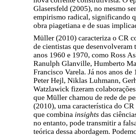
Glasersfeld (2005), no mesmo sen
empirismo radical, significando qu
obra piagetiana e de suas implica
Müller (2010) caracteriza o CR 
de cientistas que desenvolveram t
anos 1960 e 1970, como Ross Ash
Ranulph Glanville, Humberto Mat
Francisco Varela. Já nos anos de
Peter Hejl, Niklas Luhmann, Gerh
Watzlawick fizeram colaborações 
que Müller chamou de rede de p
(2010), uma característica do CR é
que combina
insights
das ciências
no entanto, pode transmitir a fal
teórica dessa abordagem. Podemos