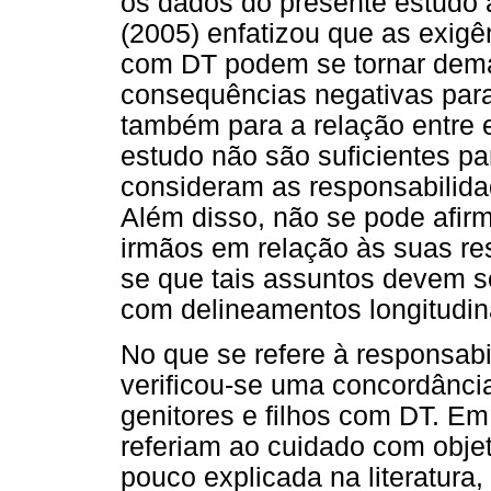
os dados do presente estudo
(2005) enfatizou que as exigê
com DT podem se tornar dem
consequências negativas para
também para a relação entre e
estudo não são suficientes pa
consideram as responsabilid
Além disso, não se pode afir
irmãos em relação às suas res
se que tais assuntos devem s
com delineamentos longitudin
No que se refere à responsab
verificou-se uma concordânci
genitores e filhos com DT. Em 
referiam ao cuidado com obje
pouco explicada na literatur