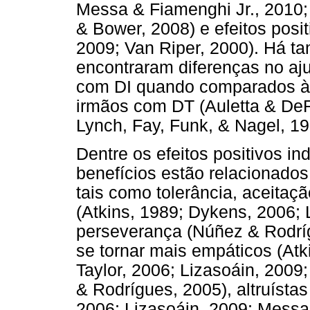
Messa & Fiamenghi Jr., 2010; 
& Bower, 2008) e efeitos posit
2009; Van Riper, 2000). Há t
encontraram diferenças no a
com DI quando comparados à
irmãos com DT (Auletta & De
Lynch, Fay, Funk, & Nagel, 19
Dentre os efeitos positivos ind
benefícios estão relacionados
tais como tolerância, aceitaç
(Atkins, 1989; Dykens, 2006; L
perseverança (Núñez & Rodrí
se tornar mais empáticos (Atk
Taylor, 2006; Lizasoáin, 2009
& Rodrígues, 2005), altruístas
2006; Lizasoáin, 2009; Messa