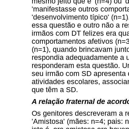
mesmo jeito que é' (n=4) ou 'd
'manifestasse outros comport
'desenvolvimento típico' (n=1).
essa questão e outro não a r
irmãos com DT felizes era q
comportamentos afetivos (n=3
(n=1), quando brincavam junt
respondia adequadamente a u
responderam esta questão. Um 
seu irmão com SD apresenta d
atividades escolares, associa
que têm a SD.
A relação fraternal de acord
Os genitores descreveram a r
'Amistosa' (mães: n=4; pais: n=