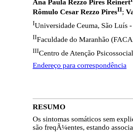
Ana Paula Rezzo Pires Reinert
II
Rômulo Cesar Rezzo Pires
;
Va
I
Universidade Ceuma, São Luís 
II
Faculdade do Maranhão (FACAM
III
Centro de Atenção Psicossocial
Endereço para correspondência
RESUMO
Os sintomas somáticos sem expli
são freqÃ¼entes, estando associa