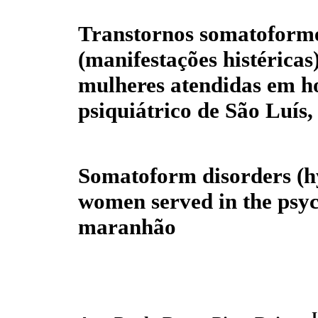
Transtornos somatoform
(manifestações histéricas
mulheres atendidas em ho
psiquiátrico de São Luí
Somatoform disorders (hy
women served in the psych
maranhão
I