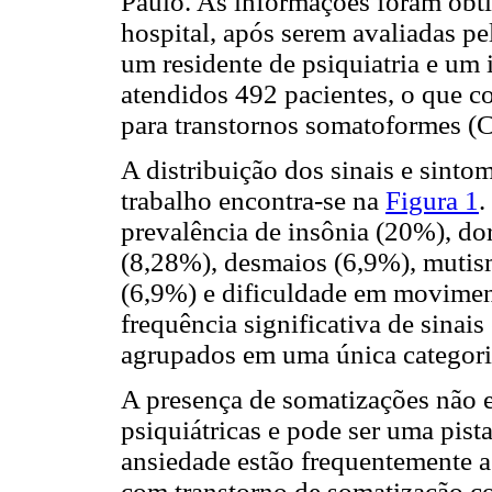
Paulo. As informações foram obti
hospital, após serem avaliadas pel
um residente de psiquiatria e um 
atendidos 492 pacientes, o que 
para transtornos somatoformes (C
A distribuição dos sinais e sinto
trabalho encontra-se na
Figura 1
.
prevalência de insônia (20%), do
(8,28%), desmaios (6,9%), mutis
(6,9%) e dificuldade em moviment
frequência significativa de sinai
agrupados em uma única categori
A presença de somatizações não e
psiquiátricas e pode ser uma pist
ansiedade estão frequentemente 
com transtorno de somatização c