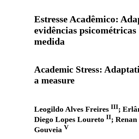
Estresse Acadêmico: Ada
evidências psicométricas
medida
Academic Stress: Adaptat
a measure
III
Leogildo Alves Freires
; Erl
II
Diego Lopes Loureto
; Renan
V
Gouveia