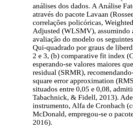
análises dos dados. A Análise Fat
através do pacote Lavaan (Rosseel
correlações policóricas, Weighte
Adjusted (WLSMV), assumindo a 
avaliação do modelo os seguintes
Qui-quadrado por graus de liberda
2 e 3, (b) comparative fit index 
esperando-se valores maiores que
residual (SRMR), recomendando-s
square error approximation (RMS
situados entre 0,05 e 0,08, admit
Tabachnick, & Fidell, 2013). Adem
instrumento, Alfa de Cronbach (c
McDonald, empregou-se o pacote
2016).