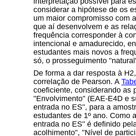
interpretação possível para e
considerar a hipótese de os 
um maior compromisso com a i
que aí desenvolvem e as rela
frequência corresponder à co
intencional e amadurecido, e
estudantes mais novos a frequ
só, o prosseguimento "natural
De forma a dar resposta à H2, 
correlação de Pearson. A
Tabe
coeficiente, considerando as 
"Envolvimento" (EAE-E4D e s
entrada no ES", para a amostr
estudantes de 1º ano. Como 
entrada no ES" é definido pela
acolhimento", "Nível de parti