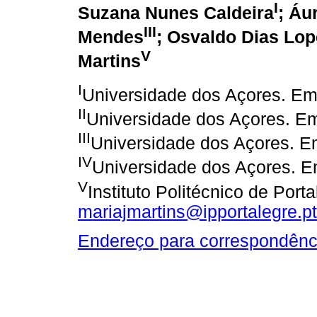
I
Suzana Nunes Caldeira
; Áu
III
Mendes
; Osvaldo Dias Lop
V
Martins
I
Universidade dos Açores. Em
II
Universidade dos Açores. Em
III
Universidade dos Açores. E
IV
Universidade dos Açores. E
V
Instituto Politécnico de Porta
mariajmartins@ipportalegre.pt
Endereço para correspondênc