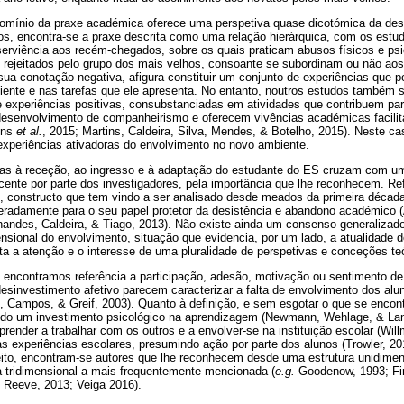
o domínio da praxe académica oferece uma perspetiva quase dicotómica da de
os, encontra-se a praxe descrita como uma relação hierárquica, com os estu
serviência aos recém-chegados, sobre os quais praticam abusos físicos e ps
u rejeitados pelo grupo dos mais velhos, consoante se subordinam ou não ao
sua conotação negativa, afigura constituir um conjunto de experiências que po
ente e nas tarefas que ele apresenta. No entanto, noutros estudos também s
e experiências positivas, consubstanciadas em atividades que contribuem pa
 desenvolvimento de companheirismo e oferecem vivências académicas facilit
tins
et al.
, 2015; Martins, Caldeira, Silva, Mendes, & Botelho, 2015). Neste ca
 experiências ativadoras do envolvimento no novo ambiente.
vas à receção, ao ingresso e à adaptação do estudante do ES cruzam com u
ente por parte dos investigadores, pela importância que lhe reconhecem. Re
, constructo que tem vindo a ser analisado desde meados da primeira décad
iteradamente para o seu papel protetor da desistência e abandono académico 
rnandes, Caldeira, & Tiago, 2013). Não existe ainda um consenso generalizad
ensional do envolvimento, situação que evidencia, por um lado, a atualidade do
ta a atenção e o interesse de uma pluralidade de perspetivas e conceções te
encontramos referência a participação, adesão, motivação ou sentimento de p
esinvestimento afetivo parecem caracterizar a falta de envolvimento dos alu
 Campos, & Greif, 2003). Quanto à definição, e sem esgotar o que se encontr
indo um investimento psicológico na aprendizagem (Newmann, Wehlage, & La
prender a trabalhar com os outros e a envolver-se na instituição escolar (Wil
 às experiências escolares, presumindo ação por parte dos alunos (Trowler, 20
ito, encontram-se autores que lhe reconhecem desde uma estrutura unidimen
a tridimensional a mais frequentemente mencionada (
e.g.
Goodenow, 1993; Fin
; Reeve, 2013; Veiga 2016).