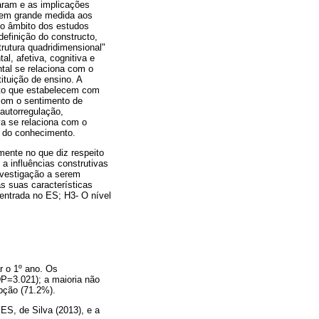
aram e as implicações
 em grande medida aos
No âmbito dos estudos
definição do constructo,
rutura quadridimensional"
l, afetiva, cognitiva e
tal se relaciona com o
ituição de ensino. A
nto que estabelecem com
 com o sentimento de
autorregulação,
a se relaciona com o
o do conhecimento.
mente no que diz respeito
a influências construtivas
nvestigação a serem
s suas características
entrada no ES; H3- O nível
r o 1º ano. Os
DP=3.021); a maioria não
opção (71.2%).
ES, de Silva (2013), e a