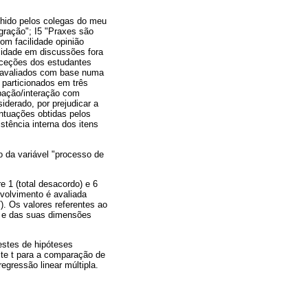
lhido pelos colegas do meu
gração"; I5 "Praxes são
om facilidade opinião
lidade em discussões fora
erceções dos estudantes
 avaliados com base numa
 particionados em três
ipação/interação com
siderado, por prejudicar a
ntuações obtidas pelos
tência interna dos itens
o da variável "processo de
e 1 (total desacordo) e 6
nvolvimento é avaliada
). Os valores referentes ao
) e das suas dimensões
estes de hipóteses
ste t para a comparação de
gressão linear múltipla.