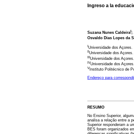
Ingreso a la educaci
I
Suzana Nunes Caldeira
;
Osvaldo Dias Lopes da S
I
Universidade dos Açores.
II
Universidade dos Açores.
III
Universidade dos Açores
IV
Universidade dos Açores
V
Instituto Politécnico de P
Endereço para correspond
RESUMO
No Ensino Superior, algum
analisa a relação entre a 
Superior responderam a u
BES foram organizados em t
diferenças significativas 