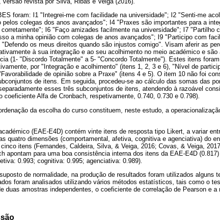
versão revista por Silva, Ribas e Veiga (2016).
ES foram: I1 "Integrei-me com facilidade na universidade"; I2 "Senti-me aco
o pelos colegas dos anos avançados"; I4 "Praxes são importantes para a inte
corretamente"; I6 "Faço amizades facilmente na universidade"; I7 "Partilho c
esso a minha opinião com colegas de anos avançados"; I9 "Participo com faci
0 "Defendo os meus direitos quando são injustos comigo". Visam aferir as p
ativamente à sua integração e ao seu acolhimento no meio académico e são
cia (1- "Discordo Totalmente" a 5- "Concordo Totalmente"). Estes itens foram
ivamente, por "Integração e acolhimento" (itens 1, 2, 3 e 6), "Nível de partic
 "Favorabilidade de opinião sobre a Praxe" (itens 4 e 5). O item 10 não foi con
subconjuntos de itens. Em seguida, procedeu-se ao cálculo das somas das po
separadamente esses três subconjuntos de itens, atendendo à razoável consis
o coeficiente Alfa de Cronbach, respetivamente, 0.740, 0.730 e 0.798).
ordenação da escolha do curso constituem, neste estudo, a operacionalizaçã
cadémico (EAE-E4D) contém vinte itens de resposta tipo Likert, a variar entr
as quatro dimensões (comportamental, afetiva, cognitiva e agenciativa) do e
cinco itens (Fernandes, Caldeira, Silva, & Veiga, 2016; Covas, & Veiga, 2017
ach apontam para uma boa consistência interna dos itens da EAE-E4D (0.817
tiva: 0.993; cognitiva: 0.995; agenciativa: 0.989).
suposto de normalidade, na produção de resultados foram utilizados alguns t
dos foram analisados utilizando vários métodos estatísticos, tais como o te
 duas amostras independentes, o coeficiente de correlação de Pearson e a re
ssão