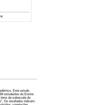
nk
cadémico. Este estudo
 784 estudantes do Ensino
itens da subescala do
e". Os resultados indicam:
volvidos; correlações