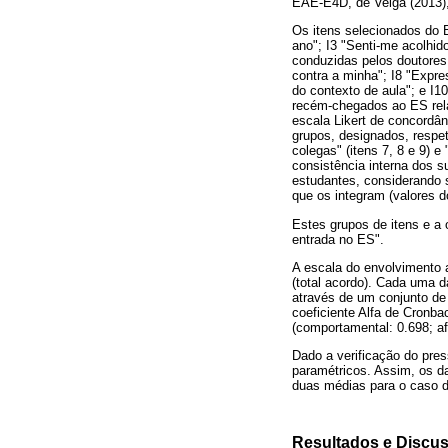
EAE-E4D, de Veiga (2013), 
Os itens selecionados do B
ano"; I3 "Senti-me acolhid
conduzidas pelos doutores 
contra a minha"; I8 "Expr
do contexto de aula"; e I1
recém-chegados ao ES rel
escala Likert de concordân
grupos, designados, respet
colegas" (itens 7, 8 e 9) e
consistência interna dos 
estudantes, considerando 
que os integram (valores d
Estes grupos de itens e a 
entrada no ES".
A escala do envolvimento a
(total acordo). Cada uma d
através de um conjunto de 
coeficiente Alfa de Cronb
(comportamental: 0.698; afe
Dado a verificação do pres
paramétricos. Assim, os da
duas médias para o caso de
Resultados e Discu