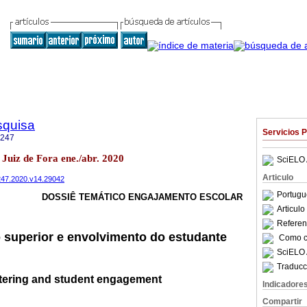
squisa
Servicios 
1247
1 Juiz de Fora ene./abr. 2020
SciELO 
Articulo
1247.2020.v14.29042
Portugu
DOSSIÊ TEMÁTICO ENGAJAMENTO ESCOLAR
Articul
Referenc
 superior e envolvimento do estudante
Como ci
SciELO 
Traducc
tering and student engagement
Indicadore
Compartir