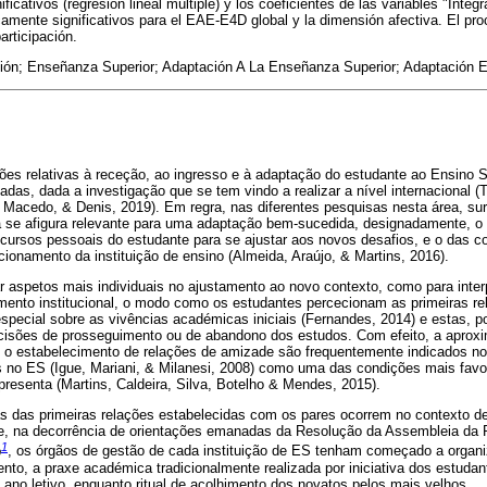
ficativos (regresión lineal múltiple) y los coeficientes de las variables "Integ
icamente significativos para el EAE-E4D global y la dimensión afectiva. El pr
articipación.
ación; Enseñanza Superior; Adaptación A La Enseñanza Superior; Adaptación E
ões relativas à receção, ao ingresso e à adaptação do estudante ao Ensino S
cadas, dada a investigação que se tem vindo a realizar a nível internacional 
, Macedo, & Denis, 2019). Em regra, nas diferentes pesquisas nesta área, s
ia se afigura relevante para uma adaptação bem-sucedida, designadamente, o 
recursos pessoais do estudante para se ajustar aos novos desafios, e o das c
ionamento da instituição de ensino (Almeida, Araújo, & Martins, 2016).
r aspetos mais individuais no ajustamento ao novo contexto, como para inter
mento institucional, o modo como os estudantes percecionam as primeiras r
especial sobre as vivências académicas iniciais (Fernandes, 2014) e estas, p
isões de prosseguimento ou de abandono dos estudos. Com efeito, a aproxi
e o estabelecimento de relações de amizade são frequentemente indicados n
 no ES (Igue, Mariani, & Milanesi, 2008) como uma das condições mais fav
presenta (Martins, Caldeira, Silva, Botelho & Mendes, 2015).
s das primeiras relações estabelecidas com os pares ocorrem no contexto d
, na decorrência de orientações emanadas da Resolução da Assembleia da R
1
p
, os órgãos de gestão de cada instituição de ES tenham começado a organ
nto, a praxe académica tradicionalmente realizada por iniciativa dos estud
 ano letivo, enquanto ritual de acolhimento dos novatos pelos mais velhos.