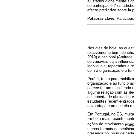
ajustados globalmente signi
de participación" estadíst
efecto predictivo sobre la p
Palabras clave
: Particip
Nos dias de hoje, as quest
relativamente bem identifi
2019) e nacional (Andrade
de variáveis cuja influênc
individuais, reportadas a 
com a organização e o func
Porém, tanto para mobiliza
organização e ao funciona
parece ter um significado 
alguma relação com as dec
descoberta de afinidades 
estudantes recém-entrados
nova etapa e ao que ela re
Em Portugal, no ES, muita
Embora mais recentemente
ações do movimento
exar
menos formais de acolhime
presença no início de cada