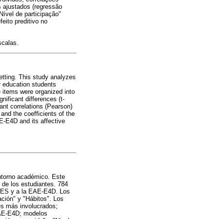
s ajustados (regressão
Nível de participação"
eito preditivo no
scalas.
etting. This study analyzes
r education students
items were organized into
nificant differences (t-
ant correlations (Pearson)
and the coefficients of the
EAE-E4D and its affective
entorno académico. Este
n de los estudiantes. 784
 BES y a la EAE-E4D. Los
ación" y "Hábitos". Los
res más involucrados;
 EAE-E4D; modelos