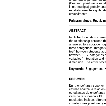
(Pearson) positivas e esta
linear múltipla) globalment
estatisticamente significa
envolvimento.
Palavras-chave
: Envolvim
ABSTRACT
In Higher Education some e
the relationship between t
answered to a sociodemogr
three categories: "Integrat
test) between students acco
between BES´ categories an
variables "Integration and r
dimension. The entry proce
Keywords
: Engagement; Hi
RESUMEN
En la enseñanza superior, 
estudio analiza la relación
estudiantes de enseñanza 
itens de la subescala BES 
resultados indican: diferen
correlaciones positivas y 