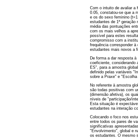
Com o intuito de avaliar a
0.05, constatou-se que a 
e os do sexo feminino (t=
estudantes de 1ª geração 
média das pontuações ent
com os mais velhos a apr
possível para estes resul
compromisso com a institu
frequência corresponder à
estudantes mais novos a fr
De forma a dar resposta à 
coeficiente, considerando
ES", para a amostra globa
definido pelas variáveis "
sobre a Praxe" e "Escolha 
No referente à amostra glo
são todas positivas com u
(dimensão afetiva), os qu
níveis de "participação/in
Esta situação é expectáve
estudantes na interação 
Colocando o foco nos estud
entre todos os pares de va
significativas apresentada
"Envolvimento", global e 
os estudantes. O mesmo se 