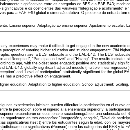
tisticamente significativas entre as categorias do BES e a EAE-E4D; modelo
e significativos e os coeficientes das variáveis "Integração e acolhimento" e "
tivos para a EAE-E4D global e dimensão afetiva. O processo de entrada tem ef
ento; Ensino superior; Adaptação ao ensino superior; Ajustamento escolar; E
arly experiences may make it difficult to get engaged in the new academic s
he perception of entering higher education and student engagement. 784 highe
aphic questionnaire, a BES´ subscale and the EAE-E4D. The BES´ subscale 
ion and Reception", "Participation Level" and "Hazing". The results indicate: sig
rding to age, with the oldest more engaged; positive and statistically signific
d EAE-E4D; globally significant adjusted models (multiple linear regression) 
eception" and "Level of participation" statistically significant for the global 
ss has a predictive effect on engagement.
gher education; Adaptation to higher education; School adjustment; Scaling.
algunas experiencias iniciales pueden dificultar la participación en el nuevo 
 entre la percepción sobre el ingreso a la enseñanza superior y la participació
superior respondieron un cuestionario sociodemográfico, una subescala del
se organizaron en tres categorías: "Integración y acogida", "Nivel de particip
cias significativas (test t) entre los estudiantes según la edad, con los mayo
estadísticamente significativas (Pearson) entre las categorías del BES y la