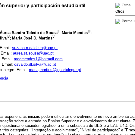
ón superior y participación estudiantil
Otros
Otros
Permali
II
III
 Áurea Sandra Toledo de Sousa
; Maria Mendes
;
IV
V
ilva
; Maria José D. Martins
 Email:
suzana.n.caldeira@uac.pt
 Email:
aurea.st.sousa@uac.pt
. Email:
macmendes1@hotmail.com
. Email:
osvaldo.dl.silva@uac.pt
ortalegre. Email:
mariajmartins@ipportalegre.pt
ência
as experiências iniciais podem dificultar o envolvimento no novo ambiente a
perceção sobre a entrada no Ensino Superior e o envolvimento do estudante.
m questionário sociodemográfico, a uma subescala do BES e à EAE-E4D. Os 
rês categorias: "Integração e acolhimento", "Nível de participação" e "Prax
(teste t) entre os estudantes em função da idade, com os mais velhos mais en