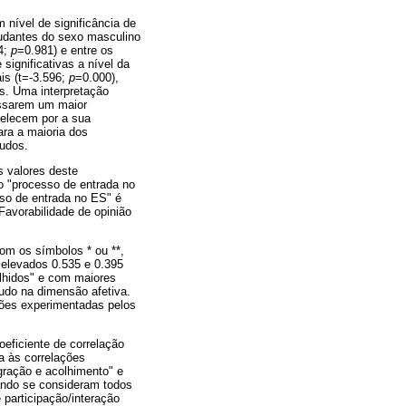
 nível de significância de
tudantes do sexo masculino
4;
p
=0.981) e entre os
significativas a nível da
is (t=-3.596;
p
=0.000),
s. Uma interpretação
essarem um maior
belecem por a sua
ara a maioria dos
tudos.
 valores deste
o "processo de entrada no
so de entrada no ES" é
Favorabilidade de opinião
om os símbolos * ou **,
elevados 0.535 e 0.395
olhidos" e com maiores
tudo na dimensão afetiva.
ções experimentadas pelos
oeficiente de correlação
va às correlações
egração e acolhimento" e
ando se consideram todos
 participação/interação