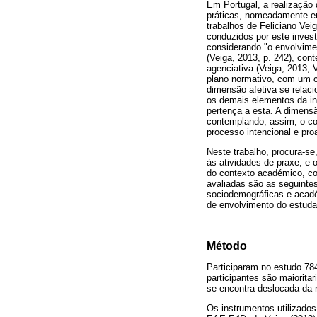
Em Portugal, a realização
práticas, nomeadamente e
trabalhos de Feliciano Ve
conduzidos por este invest
considerando "o envolvime
(Veiga, 2013, p. 242), con
agenciativa (Veiga, 2013;
plano normativo, com um co
dimensão afetiva se rela
os demais elementos da in
pertença a esta. A dimens
contemplando, assim, o co
processo intencional e pr
Neste trabalho, procura-se
às atividades de praxe, e 
do contexto académico, co
avaliadas são as seguinte
sociodemográficas e acadé
de envolvimento do estuda
Método
Participaram no estudo 78
participantes são maiorit
se encontra deslocada da r
Os instrumentos utilizados