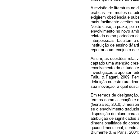
A revisão de literatura n
práticas. Em muitos estud
exigirem obediência e sub
mais facilmente aceites o
Neste caso, a praxe, pela 
envolvimento no novo ambi
relatada como portadora d
interpessoais, facultam o
instituição de ensino (Mar
reportar a um conjunto de
Assim, as questões relati
captado uma atenção cresc
envolvimento do estudante
investigação a apontar re
Fallu, & Pagani, 2009; Fe
definição ou estrutura dim
sua inovação, a qual susci
Em termos de designação, 
termos como alienação e d
(González, 2010; Jimerson,
se o envolvimento traduz
disposição do aluno para a
atribuição de significados
dimensionalidade do conce
quadridimensional, sendo 
Blumenfeld, & Paris, 2004