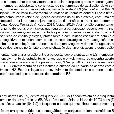
 de estudos sobre o envolvimento na escola, o impulso que os mesmos ganh
m termos da adaptação e construção de instrumentos de avaliação, deve-se
iga, com uma das primeiras publicações a datar de 2009 (Veiga
et al
., 2009). 
igador, um acurado investimento na revisão de literatura contribuiu para uma 
nto como uma vivência de ligação centrípeta do aluno à escola, com uma est
templando, por isso, um conjunto de quatro dimensões, a saber: comportamenta
 Veiga, Reeve, Wentzel, & Robu, 2014; Veiga, 2016). A dimensão comportamen
njunto de regras e princípios que regulam a participação responsável na inst
ciona com as emoções experimentadas pelos estudantes, com o relacioname
stituição de ensino (colegas, professores e comunidade escolar em geral) e
ão cognitiva se relaciona com o pensamento estratégico, a metacognição e a 
ntrole e a orientação dos processos de aprendizagem. A dimensão agenciativ
oativo dos alunos no âmbito da concretização das aprendizagens e construçã
, então, explorar a relação entre a perceção sobre a entrada no ES, nomeada
o envolvimento do estudante, uma vez que o envolvimento se encontra aberto 
mo a relação e o apoio dos pares (Covas, & Veiga, 2017). As hipóteses de i
s: H1- O envolvimento dos estudantes à entrada do ES varia de acordo com a
micas; H2- Existe relação entre envolvimento do estudante e o processo de 
nte é explicado pelo processo de entrada no ES.
4 estudantes do ES, dentre os quais 225 (37.3%) encontravam-se a frequenta
ariamente do sexo feminino (58.9%), têm uma média de idade de 19.73 anos (
esidência familiar (64.7%) e frequenta o curso que escolheu como primeira 
 foram um questionário sociodemográfico, um conjunto de itens extraído do B