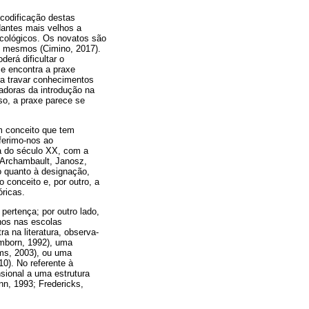
scodificação destas
dantes mais velhos a
icológicos. Os novatos são
s mesmos (Cimino, 2017).
derá dificultar o
e encontra a praxe
ra travar conhecimentos
adoras da introdução na
so, a praxe parece se
m conceito que tem
ferimo-nos ao
a do século XX, com a
(Archambault, Janosz,
o quanto à designação,
 conceito e, por outro, a
óricas.
ertença; por outro lado,
nos nas escolas
a na literatura, observa-
mborn, 1992), uma
lms, 2003), ou uma
10). No referente à
sional a uma estrutura
n, 1993; Fredericks,