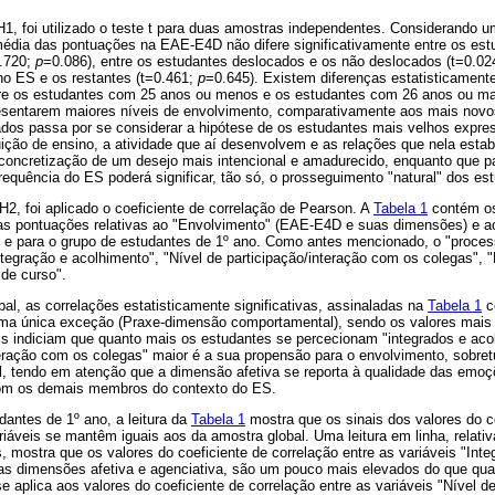
 H1, foi utilizado o teste t para duas amostras independentes. Considerando um
média das pontuações na EAE-E4D não difere significativamente entre os es
1.720;
p
=0.086), entre os estudantes deslocados e os não deslocados (t=0.02
no ES e os restantes (t=0.461;
p
=0.645). Existem diferenças estatisticamente 
re os estudantes com 25 anos ou menos e os estudantes com 26 anos ou ma
esentarem maiores níveis de envolvimento, comparativamente aos mais novo
tados passa por se considerar a hipótese de os estudantes mais velhos expr
ição de ensino, a atividade que aí desenvolvem e as relações que nela esta
 concretização de um desejo mais intencional e amadurecido, enquanto que p
equência do ES poderá significar, tão só, o prosseguimento "natural" dos es
H2, foi aplicado o coeficiente de correlação de Pearson. A
Tabela 1
contém os
 as pontuações relativas ao "Envolvimento" (EAE-E4D e suas dimensões) e a
l e para o grupo de estudantes de 1º ano. Como antes mencionado, o "proces
Integração e acolhimento", "Nível de participação/interação com os colegas", "
de curso".
bal, as correlações estatisticamente significativas, assinaladas na
Tabela 1
c
ma única exceção (Praxe-dimensão comportamental), sendo os valores mais 
ais indiciam que quanto mais os estudantes se percecionam "integrados e ac
teração com os colegas" maior é a sua propensão para o envolvimento, sobre
l, tendo em atenção que a dimensão afetiva se reporta à qualidade das emo
com os demais membros do contexto do ES.
antes de 1º ano, a leitura da
Tabela 1
mostra que os sinais dos valores do c
riáveis se mantêm iguais aos da amostra global. Uma leitura em linha, relati
s, mostra que os valores do coeficiente de correlação entre as variáveis "Int
nas dimensões afetiva e agenciativa, são um pouco mais elevados do que qu
aplica aos valores do coeficiente de correlação entre as variáveis "Nível de