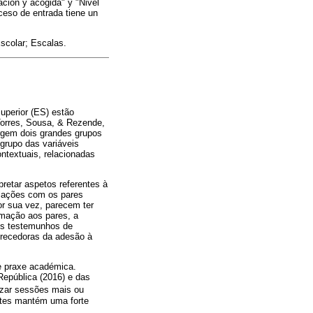
ración y acogida" y "Nivel
oceso de entrada tiene un
scolar; Escalas.
uperior (ES) estão
(Torres, Sousa, & Rezende,
urgem dois grandes grupos
grupo das variáveis
ontextuais, relacionadas
pretar aspetos referentes à
elações com os pares
or sua vez, parecem ter
mação aos pares, a
os testemunhos de
orecedoras da adesão à
e praxe académica.
epública (2016) e das
izar sessões mais ou
antes mantém uma forte