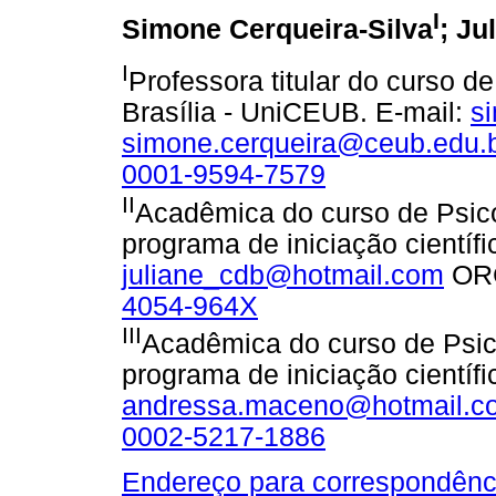
I
Simone Cerqueira-Silva
; Ju
I
Professora titular do curso d
Brasília - UniCEUB. E-mail:
s
simone.cerqueira@ceub.edu.
0001-9594-7579
II
Acadêmica do curso de Psico
programa de iniciação científ
juliane_cdb@hotmail.com
OR
4054-964X
III
Acadêmica do curso de Psic
programa de iniciação científ
andressa.maceno@hotmail.c
0002-5217-1886
Endereço para correspondênc