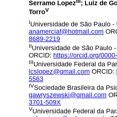
III
Serramo Lopez
; Luiz de 
V
Torro
I
Universidade de São Paulo - 
anamerciaf@hotmail.com
ORC
8689-2219
II
Universidade de São Paulo -
ORCID:
https://orcid.org/00
III
Universidade Federal da Par
lcslopez@gmail.com
ORCID:
5563
IV
Sociedade Brasileira da Psic
gawryszewski@gmail.com
OR
3701-509X
V
Universidade Federal da Par