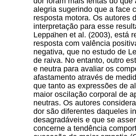
dor foram mais lentas do que
alegria sugerindo que a face 
resposta motora. Os autores
interpretação para esse resul
Leppa
nen et al. (2003), está
resposta com valência positiv
negativa, que no estudo de L
de raiva. No entanto, outro est
e neutra para avaliar os com
afastamento através de medida
que tanto as expressões de a
maior oscilação corporal de
neutras. Os autores consider
dor são diferentes daqueles i
desagradáveis e que se asse
concerne a tendência compor