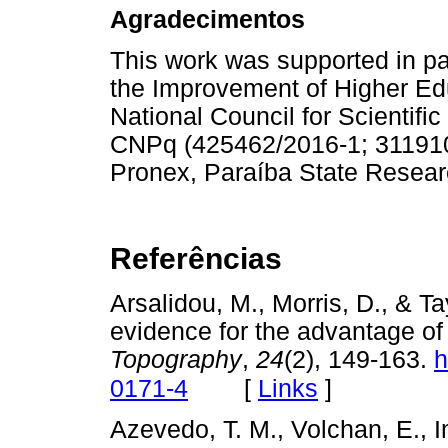
Agradecimentos
This work was supported in pa
the Improvement of Higher Ed
National Council for Scientif
CNPq (425462/2016-1; 311910
Pronex, Paraíba State Resea
Referências
Arsalidou, M., Morris, D., & Ta
evidence for the advantage of
Topography
,
24
(2), 149-163.
h
[
Links
]
0171-4
Azevedo, T. M., Volchan, E., Im