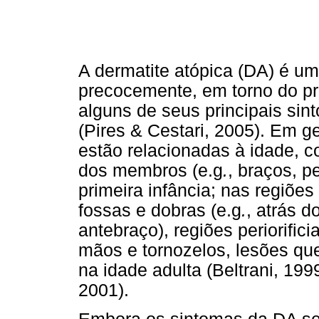
A dermatite atópica (DA) é u
precocemente, em torno do pri
alguns de seus principais sin
(Pires & Cestari, 2005). Em g
estão relacionadas à idade, 
dos membros (e.g
.
, braços, p
primeira infância; nas regiõe
fossas e dobras (e.g
.
, atrás d
antebraço), regiões periorifi
mãos e tornozelos, lesões qu
na idade adulta (Beltrani, 199
2001).