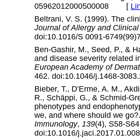
[
Li
05962012000500008
Beltrani, V. S. (1999). The cli
Journal of Allergy and Clinic
doi:10.1016/S 0091-6749(99)
Ben-Gashir, M., Seed, P., & Hay
and disease severity related i
European Academy of Dermato
462. doi:10.1046/j.1468-3083
Bieber, T., D'Erme, A. M., Akdi
R., Schäppi, G., & Schmid-Gren
phenotypes and endophenotype
we, and where should we go?
Immunology
,
139
(4), S58-S64
doi:10.1016/j.jaci.2017.01.008