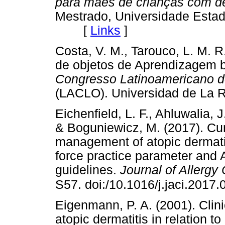
para mães de crianças com de
Mestrado, Universidade Estadu
[
Links
]
Costa, V. M., Tarouco, L. M. R
de objetos de Aprendizagem 
Congresso Latinoamericano d
(LACLO). Universidad de La R
Eichenfield, L. F., Ahluwalia, 
& Boguniewicz, M. (2017). Cur
management of atopic dermatit
force practice parameter and
guidelines.
Journal of Allergy
S57. doi:/10.1016/j.jaci.2017.
Eigenmann, P. A. (2001). Clini
atopic dermatitis in relation t