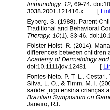
Immunology, 12
, 69-74. doi:1
[
Lin
3038.2001.121416.x
Eyberg, S. (1988). Parent-Chil
Traditional and Behavioral C
Therapy, 10
(1), 33-46. doi:1
Fölster-Holst, R. (2014). Mana
differences between children 
Academy of Dermatology and 
[
Li
doi:10.1111/jdv.12481
Fontes-Neto, P. T. L., Cestari, 
Silva, L. O., & Timm, M. I. (20
saúde: jogo ensina crianças a
Brazilian Symposium on Game
Janeiro, RJ.