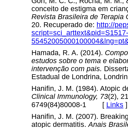
Gon, M. C. C., Rocha, M. M., 
conceito de estigma em crian
Revista Brasileira de Terapia
20. Recuperado de:
http://pe
script=sci_arttext&pid=S1517
55452005000100004&lng=pt
Hamada, R. A. (2014).
Compor
estudos sobre o tema e elabor
intervenção com pais.
Dissert
Estadual de Londrina, Londr
Hanifin, J. M. (1984). Atopic d
Clinical Immunology, 73
(2), 2
[
Links
]
6749(84)80008-1
Hanifin, J. M. (2007). Breaking
atopic dermatitis.
Anais Brasil