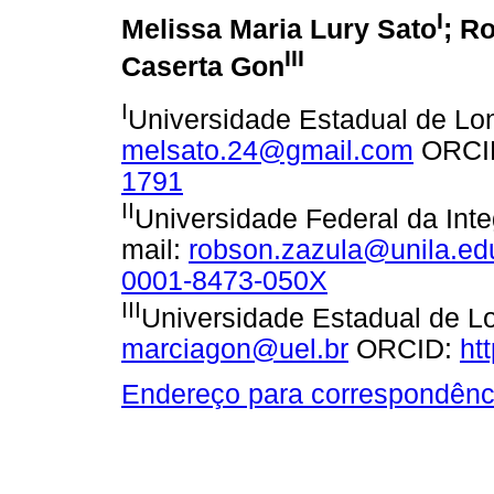
I
Melissa Maria Lury Sato
; R
III
Caserta Gon
I
Universidade Estadual de Lon
melsato.24@gmail.com
ORCI
1791
II
Universidade Federal da Int
mail:
robson.zazula@unila.ed
0001-8473-050X
III
Universidade Estadual de Lo
marciagon@uel.br
ORCID:
ht
Endereço para correspondênc