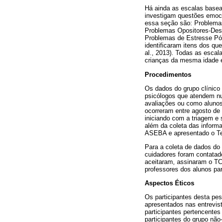
Há ainda as escalas base
investigam questões emoc
essa seção são: Problemas
Problemas Opositores-Des
Problemas de Estresse Pós
identificaram itens dos qu
al., 2013). Todas as esca
crianças da mesma idade
Procedimentos
Os dados do grupo clínico 
psicólogos que atendem nu
avaliações ou como alunos 
ocorreram entre agosto de 
iniciando com a triagem e
além da coleta das inform
ASEBA e apresentado o Te
Para a coleta de dados do 
cuidadores foram contatad
aceitaram, assinaram o T
professores dos alunos pa
Aspectos Éticos
Os participantes desta pe
apresentados nas entrevis
participantes pertencente
participantes do grupo não-