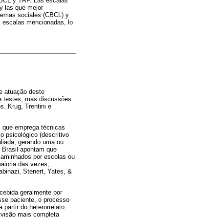
 CBCL y TRF. Las escalas
 y las que mejor
blemas sociales (CBCL) y
s escalas mencionadas, lo
de atuação deste
e testes, mas discussões
s. Krug, Trentini e
o, que emprega técnicas
o psicológico (descritivo
aliada, gerando uma ou
o Brasil apontam que
ncaminhados por escolas ou
aioria das vezes,
binazi, Stenert, Yates, &
rcebida geralmente por
sse paciente, o processo
partir do heterorrelato
 visão mais completa