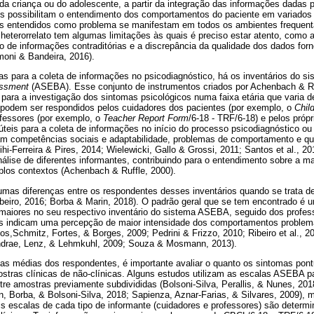
 criança ou do adolescente, a partir da integração das informações dadas p
tes possibilitam o entendimento dos comportamentos do paciente em variados
 entendidos como problema se manifestam em todos os ambientes frequenta
 heterorrelato tem algumas limitações às quais é preciso estar atento, como a
o de informações contraditórias e a discrepância da qualidade dos dados for
oni & Bandeira, 2016).
das para a coleta de informações no psicodiagnóstico, há os inventários do s
essment
(ASEBA). Esse conjunto de instrumentos criados por Achenbach & R
 para a investigação dos sintomas psicológicos numa faixa etária que varia 
 podem ser respondidos pelos cuidadores dos pacientes (por exemplo, o
Chil
ofessores (por exemplo, o
Teacher Report Form
/6-18 - TRF/6-18) e pelos próp
teis para a coleta de informações no início do processo psicodiagnóstico ou
am competências sociais e adaptabilidade, problemas de comportamento e q
fihi-Ferreira & Pires, 2014; Wielewicki, Gallo & Grossi, 2011; Santos et al., 2
análise de diferentes informantes, contribuindo para o entendimento sobre a 
los contextos (Achenbach & Ruffle, 2000).
mas diferenças entre os respondentes desses inventários quando se trata d
ibeiro, 2016; Borba & Marin, 2018). O padrão geral que se tem encontrado é 
maiores no seu respectivo inventário do sistema ASEBA, seguido dos profess
s indicam uma percepção de maior intensidade dos comportamentos problema
os,Schmitz, Fortes, & Borges, 2009; Pedrini & Frizzo, 2010; Ribeiro et al., 2
Andrae, Lenz, & Lehmkuhl, 2009; Souza & Mosmann, 2013).
 as médias dos respondentes, é importante avaliar o quanto os sintomas pont
stras clínicas de não-clínicas. Alguns estudos utilizam as escalas ASEBA pa
re amostras previamente subdivididas (Bolsoni-Silva, Perallis, & Nunes, 201
n, Borba, & Bolsoni-Silva, 2018; Sapienza, Aznar-Farias, & Silvares, 2009),
s escalas de cada tipo de informante (cuidadores e professores) são determin