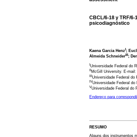
CBCL/6-18 y TRF/6-1
psicodiagnóstico
I
Kaena Garcia Henz
; Euc
III
Almeida Schneider
; De
I
Universidade Federal do R
II
McGill University. E-mail
III
Universidade Federal do 
IV
Universidade Federal do 
V
Universidade Federal do 
Endereço para correspond
RESUMO
Alguns dos instrumentos m