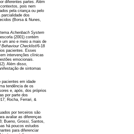
or diferentes partes. Além
 contextos, pois nem
dos pela criança ou pelo
 parcialidade dos
necidos (Borsa & Nunes,
istema
Achenbach System
escorla (2001) contém
de um ano e meio a mais de
d Behaviour Checklist
/6-18
rios pacientes. Esses
 em intervenções clínicas
uestões emocionais.
012). Além disso,
manifestação de sintomas
e pacientes em idade
uma tendência de os
ores e, após, dos próprios
s por parte dos
017; Rocha, Ferrari, &
uados por terceiros são
ra avaliar as diferenças
8; Bueno, Grossi, Santos,
 mas há poucos estudos
antes para diferenciar