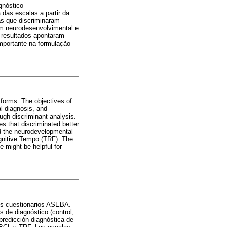
gnóstico
 das escalas a partir da
as que discriminaram
am neurodesenvolvimental e
 resultados apontaram
importante na formulação
forms. The objectives of
al diagnosis, and
ugh discriminant analysis.
s that discriminated better
d the neurodevelopmental
gnitive Tempo (TRF). The
e might be helpful for
los cuestionarios ASEBA.
s de diagnóstico (control,
predicción diagnóstica de