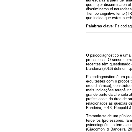
las escalas a partir del a
que mejor discriminaron el
discriminaron el neurodesa
Tiempo cognitivo lento (TR
que indica que estos puede
Palabras clave
: Psicodiag
O psicodiagnóstico é uma á
profissional. O senso com
recentes têm questionado e
Bandeira (2016) definem q
Psicodiagnóstico é um proc
e/ou testes com o propósit
e/ou dinâmico), construíd
mais indicações terapêuti
grande parte da clientela
profissionais da área de 
relacionados às queixas d
Bandeira, 2013; Reppold &
Tratando-se de um público 
terceiros (professores, fa
psicodiagnóstico tem alguma
(Giacomoni & Bandeira, 20