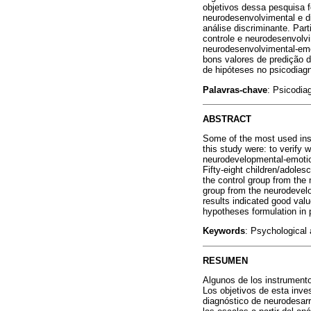
objetivos dessa pesquisa f
neurodesenvolvimental e di
análise discriminante. Pa
controle e neurodesenvolv
neurodesenvolvimental-em
bons valores de predição 
de hipóteses no psicodiagn
Palavras-chave
: Psicodia
ABSTRACT
Some of the most used ins
this study were: to verify
neurodevelopmental-emotion
Fifty-eight children/adole
the control group from th
group from the neurodevel
results indicated good val
hypotheses formulation in
Keywords
: Psychological
RESUMEN
Algunos de los instrumento
Los objetivos de esta inves
diagnóstico de neurodesarr