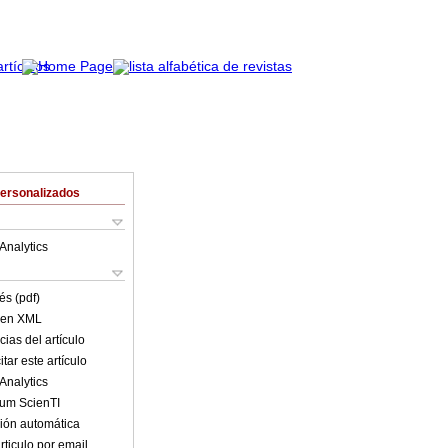
Personalizados
Analytics
és (pdf)
o en XML
ias del artículo
tar este artículo
Analytics
lum ScienTI
ión automática
rticulo por email