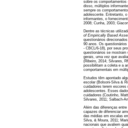
sobre os comportamentos da
disso, múltiplos informan
sempre os comportamentos
adolescente. Entretanto, o
informantes, o forneciment
2008; Cunha, 2003; Giacom
Dentre as técnicas utiliza
of Empirically Based Ass
questionários direcionados
90 anos. Os questionários
- CBCL/6-18), por seus pr
questionários se mostram ú
gerais, uma vez que avali
(Ribeiro, 2014; Silvares, R
possibilitam a coleta e a 
comportamentais em múltip
Estudos têm apontado algu
escolar (Bolsoni-Silva & R
cuidadores terem escores 
adolescentes. Esses dado
cuidadores (Coutinho, Matt
Silvares, 2011; Salbach-
Além das diferenças entre
capazes de diferenciar amo
das médias em escalas ent
Silva, & Moura, 2011; Mari
nacionais que avaliem quai