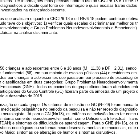
clínicas. Ter informações mais precisas sobre o uso do CBCL/6-18 e TRF/6-1
odiagnósticos a decidir qual fonte de informação e quais escalas trarão dados
nvestigados na criança/adolescente.
os que analisam o quanto o CBCL/6-18 e o TRF/6-18 podem contribuir efeti
udo teve dois objetivos: 1) verificar quais escalas discriminariam melhor os t
envolvimentais; e Grupo Problemas Neurodesenvolvimentais e Emocionais) e
cluídas na análise discriminante.
 58 crianças e adolescentes entre 6 e 18 anos (M= 11,38 e DP= 2,31), sendo
 fundamental (58), em sua maioria de escolas públicas (44) e residentes em 
tos por crianças e adolescentes que passaram por processo de psicodiagnó
m classificadas em duas categorias: Grupo Problemas Neurodesenvolvimenta
Emocionais (GNE). Todos os pacientes do grupo clínico foram atendidos ent
articipantes do Grupo Controle (GC) fizeram parte da amostra de um projeto 
maio e dezembro de 2018.
rização de cada grupo. Os critérios de inclusão no GC (N=29) foram nunca te
 medicação psiquiátrica no período da pesquisa e não ter recebido diagnóstic
u neurologista. Já para o GN (N=13), os critérios de inclusão foram ter como
sintoma somente neurodesenvolvimental, como Deficiência Intelectual, Transt
(TDAH) e sintomas de dificuldade de aprendizagem. Para o GNE (N=16), os cri
sticos nosológicos ou sintomas neurodesenvolvimentais e emocionais, este
o Maior, sintomas de alteração de humor e sintomas disruptivos.