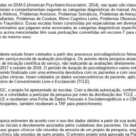
adas no DSM-5 (
American PsychiatricAssociation
, 2014), nas quais são class
ionais e comportamentais segundo as categorias diagnósticas do manual. 
 Afetivos, Problemas Ansiosos, Problemas Somáticos, Problemas de Atençã
afiantes, Problemas de Conduta, Ritmo Cognitivo Lento, Problemas Obsessi
-Traumático. Essas escalas foram construídas por especialistas em diversa
estionários que julgaram estar associados às categorias diagnósticas específ
las acima mencionadas têm suas pontuações convertidas em escores-T para
 e do mesmo sexo.
deste estudo foram coletados a partir dos processos psicodiagnósticos feitos
m serviço-escola de avaliação psicológica. Os autores desta pesquisa atua
de iniciação científica do serviço, não realizando as avaliações diretament
2017 e outubro de 2018. O período de duração do psicodiagnóstico variou ent
 sendo finalizado com uma entrevista devolutiva com os pacientes e com seu
ações clínicas, foram coletados os dados socioeconômicos do paciente, aplic
rmo de Consentimento Livre e Esclarecido (TCLE).
GC, o projeto foi apresentado às escolas. Com a devida autorização, conform
os e convidados a participar da pesquisa por meio da distribuição dos TCLE.
CLE e receberam uma Ficha de Dados Pessoais e Sociodemográficos e o CB
rticipantes, também receberam a TRF para preenchimento.
squisa estiveram de acordo com o uso dos dados obtidos a partir da sua ava
tas iniciais e devidamente assinados pelos cuidadores dos pacientes. Os da
s aos grupos clínicos são oriundos da amostra de um projeto de pesquisa, en
clínico são oriundos de outro projeto. O primeiro projeto está aprovado na Pl