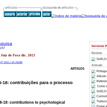
squisa
Servicios 
1247
Revista
3 Juiz de Fora dic. 2021
SciELO 
1247.2021.v15.29286
Articulo
ARTIGOS
Portugu
Articul
Referenc
-18: contribuições para o processo
Como ci
SciELO 
Curricu
Traducc
-18: contributions to psychological
Enviar a