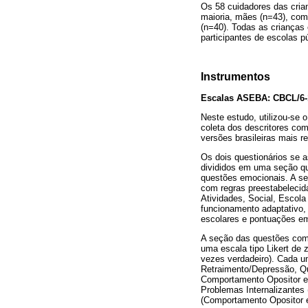
Os 58 cuidadores das cria
maioria, mães (n=43), com
(n=40). Todas as crianças
participantes de escolas p
Instrumentos
Escalas ASEBA: CBCL/6-1
Neste estudo, utilizou-se 
coleta dos descritores com
versões brasileiras mais re
Os dois questionários se 
divididos em uma seção qu
questões emocionais. A s
com regras preestabelecid
Atividades, Social, Escola
funcionamento adaptativo
escolares e pontuações em
A seção das questões comp
uma escala tipo Likert de 
vezes verdadeiro). Cada 
Retraimento/Depressão, Q
Comportamento Opositor e
Problemas Internalizantes
(Comportamento Opositor e