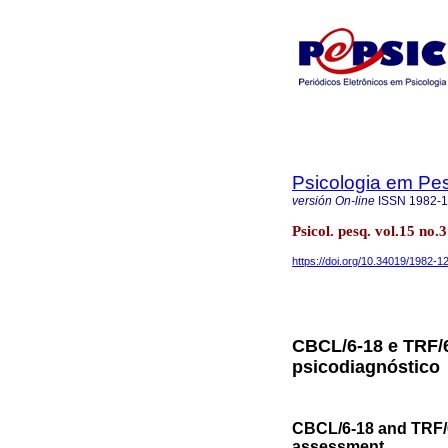
Psicologia em Pe
versión On-line
ISSN
1982-
Psicol. pesq. vol.15 no.
https://doi.org/10.34019/1982-
CBCL/6-18 e TRF/6
psicodiagnóstico
CBCL/6-18 and TRF/6
assessment