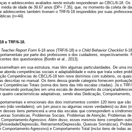
nças e adolescentes avaliados neste estudo responderam ao CBCL/6-18. Os
 média de idade de 39,67 anos (DP= 7,35), que, no momento da coleta de d
 e adolescentes também tiveram o TRF/6-18 respondidos por suas professora
úblicas (n=44).
8 e TRF/6-18.
o
Teacher Report Form
6-18 anos (TRF/6-18) e o
Child Behavior Checklist
6-18
portamentais por parte dos professores e dos cuidadores, respectivamente. 
centes dos questionários (Bordin et al., 2013).
assemelham em sua estrutura, mas têm algumas particularidades. De uma man
e aborda competências sociais e adaptabilidade e outra que trata sobre pr
eção Competências do CBCL/6-18 tem nove domínios com subitens, os quais
as descritas no manual. Os itens dessa grande categoria fornecem pontuaçõe
 e Competências Totais (soma dos itens das três escalas citadas). Já o TRF/
, fornecendo pontuações em uma escala de desempenho da criança/adolescen
 quatro características adaptativas, sendo elas Dedicação, Comportamento, 
ortamentais e emocionais dos dois instrumentos contém 120 itens que são 
zero (não verdadeiro), um (um pouco ou algumas vezes verdadeiro) ou dois (m
um desses itens pertencerá a uma das escalas que correspondem a síndrome
ueixas Somáticas, Problemas Sociais, Problemas de Atenção, Problemas d
 Comportamento Agressivo. Além disso, esses mesmos itens compõem outra
 (Ansiedade/Depressão, Retraimento/Depressão, Queixas Somáticas), Proble
 Comportamento Agressivo) e Comportamento Total (inclui itens de todas as