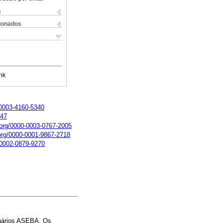
s
cionados
nk
0-0003-4160-5340
247
d.org/0000-0003-0767-2005
.org/0000-0001-9867-2718
0-0002-0879-9270
onários ASEBA. Os