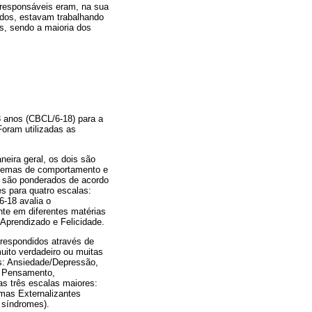
 responsáveis eram, na sua
ados, estavam trabalhando
s, sendo a maioria dos
 anos (CBCL/6-18) para a
Foram utilizadas as
eira geral, os dois são
oblemas de comportamento e
 são ponderados de acordo
s para quatro escalas:
6-18 avalia o
te em diferentes matérias
Aprendizado e Felicidade.
respondidos através de
uito verdadeiro ou muitas
s: Ansiedade/Depressão,
e Pensamento,
s três escalas maiores:
mas Externalizantes
 síndromes).