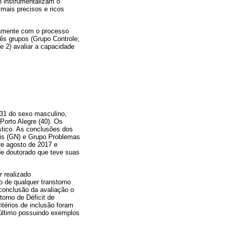
8 instrumentalizam o
 mais precisos e ricos
vamente com o processo
rês grupos (Grupo Controle;
 2) avaliar a capacidade
 31 do sexo masculino,
Porto Alegre (40). Os
stico. As conclusões dos
is (GN) e Grupo Problemas
re agosto de 2017 e
de doutorado que teve suas
r realizado
o de qualquer transtorno
 conclusão da avaliação o
orno de Déficit de
térios de inclusão foram
 último possuindo exemplos