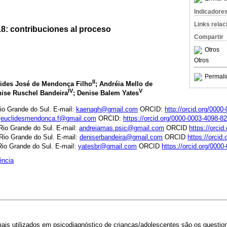
Indicadore
Links rela
8: contribuciones al proceso
Compartir
Otros
Otros
Permali
II
lides José de Mendonça Filho
; Andréia Mello de
IV
V
nise Ruschel Bandeira
; Denise Balem Yates
io Grande do Sul. E-mail:
kaenagh@gmail.com
ORCID:
http://orcid.org/000
:
euclidesmendonca.f@gmail.com
ORCID:
https://orcid.org/0000-0003-4098-8
Rio Grande do Sul. E-mail:
andreiamas.psic@gmail.com
ORCID
https://orci
Rio Grande do Sul. E-mail:
deniserbandeira@gmail.com
ORCID
https://orcid
Rio Grande do Sul. E-mail:
yatesbr@gmail.com
ORCID
https://orcid.org/000
ência
ais utilizados em psicodiagnóstico de crianças/adolescentes são os questi