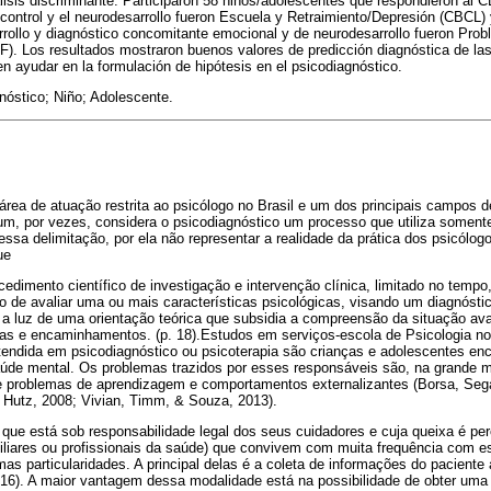
nálisis discriminante. Participaron 58 niños/adolescentes que respondieron al
 control y el neurodesarrollo fueron Escuela y Retraimiento/Depresión (CBCL)
rrollo y diagnóstico concomitante emocional y de neurodesarrollo fueron Pro
F). Los resultados mostraron buenos valores de predicción diagnóstica de la
n ayudar en la formulación de hipótesis en el psicodiagnóstico.
nóstico; Niño; Adolescente.
rea de atuação restrita ao psicólogo no Brasil e um dos principais campos 
um, por vezes, considera o psicodiagnóstico um processo que utiliza soment
ssa delimitação, por ela não representar a realidade da prática dos psicólogo
ue
edimento científico de investigação e intervenção clínica, limitado no temp
o de avaliar uma ou mais características psicológicas, visando um diagnóstic
o a luz de uma orientação teórica que subsidia a compreensão da situação av
cas e encaminhamentos. (p. 18).Estudos em serviços-escola de Psicologia n
 atendida em psicodiagnóstico ou psicoterapia são crianças e adolescentes e
saúde mental. Os problemas trazidos por esses responsáveis são, na grande m
e problemas de aprendizagem e comportamentos externalizantes (Borsa, Sega
 Hutz, 2008; Vivian, Timm, & Souza, 2013).
que está sob responsabilidade legal dos seus cuidadores e cuja queixa é pe
miliares ou profissionais da saúde) que convivem com muita frequência com e
s particularidades. A principal delas é a coleta de informações do paciente a 
16). A maior vantagem dessa modalidade está na possibilidade de obter uma