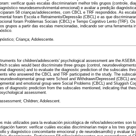
oram: verificar quais escalas discriminariam melhor três grupos (controle, dia
agnóstico neurodesenvolvimental-emocional) e avaliar a predição diagnóstica
rticiparam 58 crianças/adolescentes, com CBCL e TRF respondidos. As escal
imental foram Escola e Retraimento/Depressão (CBCL) e as que discriminar
ocional foram Problemas Sociais (CBCL) e Tempo Cognitivo Lento (TRF). Os
dos grupos a partir das escalas mencionadas, indicando ser uma ferramenta 
óstico.
gnóstico; Criança; Adolescente.
truments for children/adolescents' psychological assessment are the ASEBA 
 which scales would best discriminate three groups (control, neurodevelopment
al diagnosis) and to evaluate the diagnostic prediction of the subscales thro
scents who answered the CBCL and TRF participated in the study. The subscale
e neurodevelopmental group were School and Withdrawn/Depressed (CBCL) an
opmental and emotional group were Social Problems (CBCL) and Sluggish Co
ues
of diagnostic prediction from the subscales mentioned, indicating that thes
 psychological assessment.
 assessment; Children; Adolescent.
s más utilizados para la evaluación psicológica de niños/adolescentes son 
tigación fueron: verificar cuáles escalas discriminarían mejor a los tres grupo
ollo y diagnóstico concomitante emocional y de neurodesarrollo) y evaluar la 