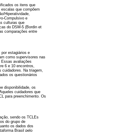
ificados os itens que
As escalas que compõem
o/Hiperatividade,
vo-Compulsivo e
s culturas que
icas do DSM-5 (Bordin et
 as comparações entre
 por estagiários e
ram como supervisores nas
e. Essas avaliações
re 6 e 10 encontros,
s cuidadores. Na triagem,
ados os questionários
e disponibilidade, os
 Aqueles cuidadores que
CL para preenchimento. Os
liação, sendo os TCLEs
dos do grupo de
quanto os dados dos
ataforma Brasil pelo