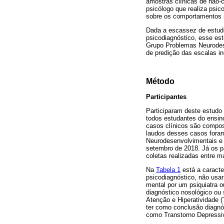
amostras clínicas de não-
psicólogo que realiza psic
sobre os comportamentos i
Dada a escassez de estud
psicodiagnóstico, esse est
Grupo Problemas Neurodes
de predição das escalas in
Método
Participantes
Participaram deste estudo
todos estudantes do ensino
casos clínicos são compos
laudos desses casos fora
Neurodesenvolvimentais e 
setembro de 2018. Já os p
coletas realizadas entre 
Na
Tabela 1
está a caracte
psicodiagnóstico, não usar
mental por um psiquiatra o
diagnóstico nosológico ou 
Atenção e Hiperatividade 
ter como conclusão diagnó
como Transtorno Depressiv