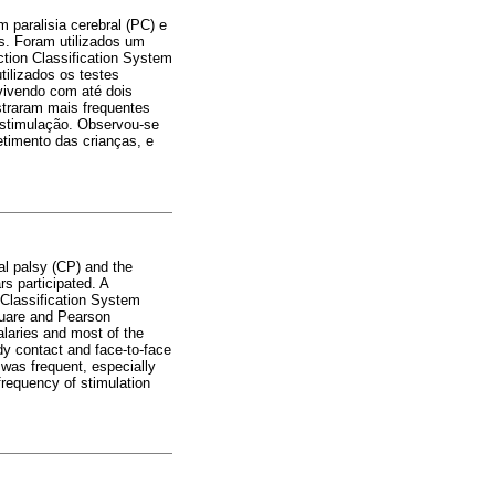
 paralisia cerebral (PC) e
os. Foram utilizados um
tion Classification System
ilizados os testes
vivendo com até dois
straram mais frequentes
 estimulação. Observou-se
etimento das crianças, e
al palsy (CP) and the
rs participated. A
 Classification System
uare and Pearson
alaries and most of the
y contact and face-to-face
 was frequent, especially
frequency of stimulation