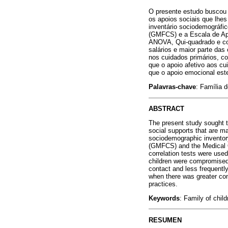
O presente estudo buscou i
os apoios sociais que lhes
inventário sociodemográfi
(GMFCS) e a Escala de Apo
ANOVA, Qui-quadrado e cor
salários e maior parte da
nos cuidados primários, co
que o apoio afetivo aos c
que o apoio emocional este
Palavras-chave
: Família 
ABSTRACT
The present study sought t
social supports that are ma
sociodemographic inventor
(GMFCS) and the Medical 
correlation tests were use
children were compromised
contact and less frequently
when there was greater com
practices.
Keywords
: Family of child
RESUMEN