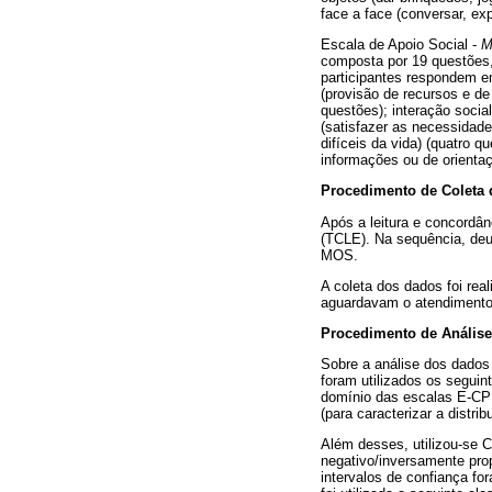
face a face (conversar, exp
Escala de Apoio Social -
M
composta por 19 questões,
participantes respondem e
(provisão de recursos e de
questões); interação socia
(satisfazer as necessidad
difíceis da vida) (quatro 
informações ou de orientaç
Procedimento de Coleta
Após a leitura e concordân
(TCLE). Na sequência, de
MOS.
A coleta dos dados foi rea
aguardavam o atendimento 
Procedimento de Anális
Sobre a análise dos dados
foram utilizados os segui
domínio das escalas E-CP
(para caracterizar a distr
Além desses, utilizou-se Co
negativo/inversamente prop
intervalos de confiança fo