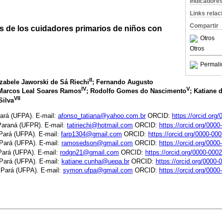
Indicadore
Links rela
Compartir
s de los cuidadores primarios de niños con
Otros
Otros
Permali
II
 Izabele Jaworski de Sá Riechi
; Fernando Augusto
IV
V
Marcos Leal Soares Ramos
; Rodolfo Gomes do Nascimento
; Katiane 
VII
Silva
Pará (UFPA). E-mail:
afonso_tatiana@yahoo.com.br
ORCID:
https://orcid.org
Paraná (UFPR). E-mail:
tatiriechi@hotmail.com
ORCID:
https://orcid.org/000
 Pará (UFPA). E-mail:
farp1304@gmail.com
ORCID:
https://orcid.org/0000-0
 Pará (UFPA). E-mail:
ramosedson@gmail.com
ORCID:
https://orcid.org/000
Pará (UFPA). E-mail:
rodgn21@gmail.com
ORCID:
https://orcid.org/0000-000
 Pará (UFPA). E-mail:
katiane.cunha@uepa.br
ORCID:
https://orcid.org/0000
 Pará (UFPA). E-mail:
symon.ufpa@gmail.com
ORCID:
https://orcid.org/000