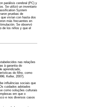
on parálisis cerebral (PC) y
s. Se utilizó un inventario
assification System
zaron pruebas de
 que vivían con hasta dos
ueron más frecuentes en
stimulación. Se observó
 de los niños y que el
stabelecidos nas relações
s à garantia do
de aprendizado,
erísticas do filho, como
96; Keller, 2007).
be influências sociais que
. Os cuidados adotados
-se como soluções culturais
complexas em que o
sco e nos diversos casos