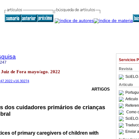
squisa
Servicios 
1247
Revista
.2 Juiz de Fora mayo/ago. 2022
SciELO 
1247.2022.v16.30274
Articulo
ARTIGOS
Portugu
Articul
Referenc
as dos cuidadores primários de crianças
Como ci
bral
SciELO 
Traducc
Enviar a
ices of primary caregivers of children with