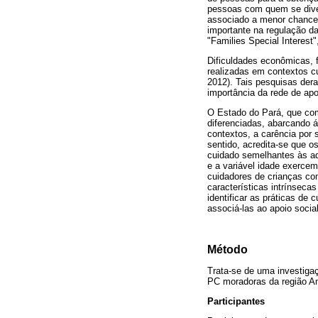
pessoas com quem se divert
associado a menor chance 
importante na regulação d
"Families Special Interest
Dificuldades econômicas, f
realizadas em contextos c
2012). Tais pesquisas dera
importância da rede de ap
O Estado do Pará, que comp
diferenciadas, abarcando 
contextos, a carência por
sentido, acredita-se que 
cuidado semelhantes às ad
e a variável idade exerce
cuidadores de crianças co
características intrínseca
identificar as práticas de
associá-las ao apoio socia
Método
Trata-se de uma investiga
PC moradoras da região A
Participantes