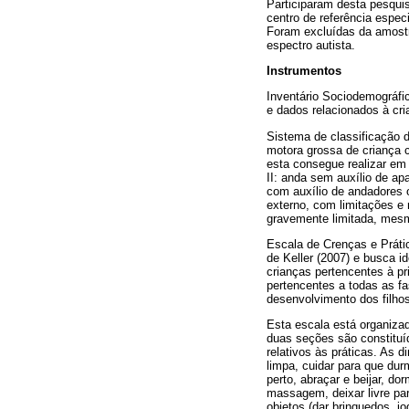
Participaram desta pesqui
centro de referência espec
Foram excluídas da amostr
espectro autista.
Instrumentos
Inventário Sociodemográfic
e dados relacionados à cri
Sistema de classificação 
motora grossa de criança c
esta consegue realizar em 
II: anda sem auxílio de ap
com auxílio de andadores o
externo, com limitações e 
gravemente limitada, mes
Escala de Crenças e Prátic
de Keller (2007) e busca i
crianças pertencentes à pr
pertencentes a todas as f
desenvolvimento dos filhos
Esta escala está organizad
duas seções são constituí
relativos às práticas. As 
limpa, cuidar para que dur
perto, abraçar e beijar, do
massagem, deixar livre para
objetos (dar brinquedos, jo