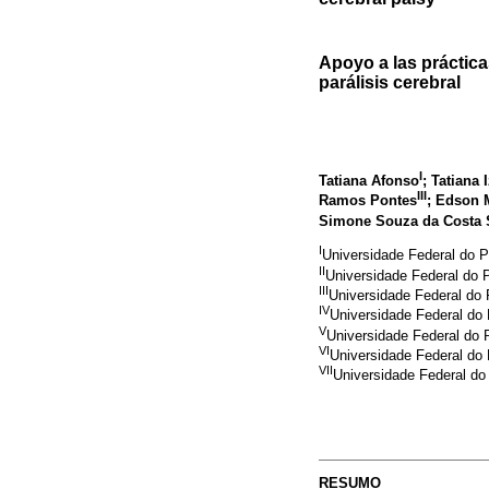
Apoyo a las práctica
parálisis cerebral
I
Tatiana Afonso
; Tatiana
III
Ramos Pontes
; Edson 
Simone Souza da Costa 
I
Universidade Federal do 
II
Universidade Federal do 
III
Universidade Federal do
IV
Universidade Federal do
V
Universidade Federal do 
VI
Universidade Federal do
VII
Universidade Federal do
RESUMO