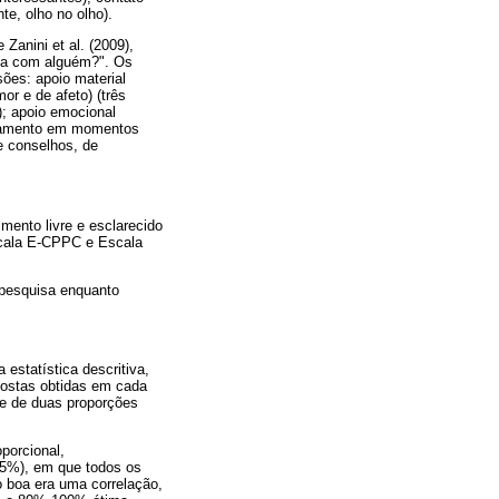
nte, olho no olho).
 Zanini et al. (2009),
nta com alguém?". Os
ões: apoio material
or e de afeto) (três
); apoio emocional
rajamento em momentos
de conselhos, de
mento livre e esclarecido
scala E-CPPC e Escala
 pesquisa enquanto
statística descritiva,
postas obtidas em cada
e de duas proporções
oporcional,
 (5%), em que todos os
o boa era uma correlação,