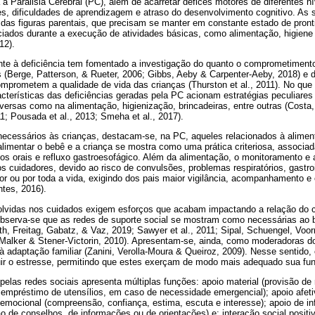
a Paralisia Cerebral (PC), além de acarretar défices motores de diferentes ní
, dificuldades de aprendizagem e atraso do desenvolvimento cognitivo. As 
das figuras parentais, que precisam se manter em constante estado de pronti
iados durante a execução de atividades básicas, como alimentação, higiene 
12).
nte à deficiência tem fomentado a investigação do quanto o comprometimento
s (Berge, Patterson, & Rueter, 2006; Gibbs, Aeby & Carpenter-Aeby, 2018) e 
omprometem a qualidade de vida das crianças (Thurston et al., 2011). No que
acterísticas das deficiências geradas pela PC acionam estratégias peculiare
versas como na alimentação, higienização, brincadeiras, entre outras (Costa, 
; Pousada et al., 2013; Smeha et al., 2017).
necessários às crianças, destacam-se, na PC, aqueles relacionados à alimen
alimentar o bebê e a criança se mostra como uma prática criteriosa, associa
xos orais e refluxo gastroesofágico. Além da alimentação, o monitoramento 
os cuidadores, devido ao risco de convulsões, problemas respiratórios, gastro
or ou por toda a vida, exigindo dos pais maior vigilância, acompanhamento 
tes, 2016).
lvidas nos cuidados exigem esforços que acabam impactando a relação do c
 observa-se que as redes de suporte social se mostram como necessárias ao 
th, Freitag, Gabatz, & Vaz, 2019; Sawyer et al., 2011; Sipal, Schuengel, Vo
Malker & Stener-Victorin, 2010). Apresentam-se, ainda, como moderadoras d
 adaptação familiar (Zanini, Verolla-Moura & Queiroz, 2009). Nesse sentido, 
ir o estresse, permitindo que estes exerçam de modo mais adequado sua fun
 pelas redes sociais apresenta múltiplas funções: apoio material (provisão de
 empréstimo de utensílios, em caso de necessidade emergencial); apoio afet
 emocional (compreensão, confiança, estima, escuta e interesse); apoio de in
 de conselhos, de informações ou de orientações) e; interação social positiv