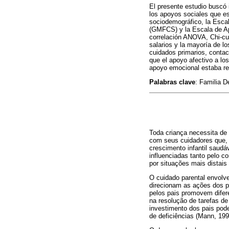
El presente estudio buscó i
los apoyos sociales que es
sociodemográfico, la Esca
(GMFCS) y la Escala de Ap
correlación ANOVA, Chi-cu
salarios y la mayoría de 
cuidados primarios, contac
que el apoyo afectivo a l
apoyo emocional estaba rel
Palabras clave
: Familia 
Toda criança necessita de
com seus cuidadores que, 
crescimento infantil saud
influenciadas tanto pelo co
por situações mais distais
O cuidado parental envolve
direcionam as ações dos pa
pelos pais promovem difere
na resolução de tarefas d
investimento dos pais pod
de deficiências (Mann, 199