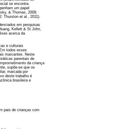
ocial se encontra
empenham um papel
usky, & Thomas, 2009;
 Thurston et al., 2011).
videnciados em pesquisas
uang, Kellett & St John,
lises acerca da
as e culturais
. Em todos esses
ais marcantes. Neste
ráticas parentais de
omprometimento da criança
ente, supõe-se que os
iar, marcada por
vo deste trabalho é
zônica brasileira e
om pais de crianças com