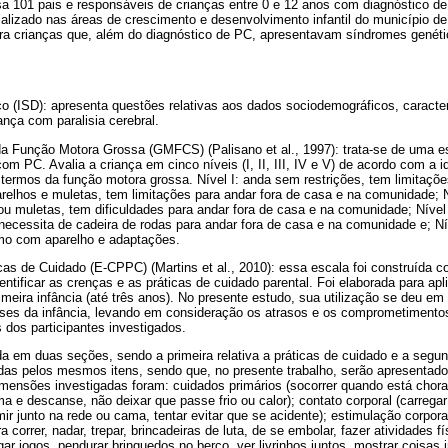
sa 101 pais e responsáveis de crianças entre 0 e 12 anos com diagnóstico 
ializado nas áreas de crescimento e desenvolvimento infantil do município de
a crianças que, além do diagnóstico de PC, apresentavam síndromes genétic
o (ISD): apresenta questões relativas aos dados sociodemográficos, caracter
ança com paralisia cerebral.
da Função Motora Grossa (GMFCS) (Palisano et al., 1997): trata-se de uma 
om PC. Avalia a criança em cinco níveis (I, II, III, IV e V) de acordo com a 
termos da função motora grossa. Nível I: anda sem restrições, tem limitações 
arelhos e muletas, tem limitações para andar fora de casa e na comunidade; N
u muletas, tem dificuldades para andar fora de casa e na comunidade; Nível
necessita de cadeira de rodas para andar fora de casa e na comunidade e; Ní
mo com aparelho e adaptações.
as de Cuidado (E-CPPC) (Martins et al., 2010): essa escala foi construída 
dentificar as crenças e as práticas de cuidado parental. Foi elaborada para a
imeira infância (até três anos). No presente estudo, sua utilização se deu em
ases da infância, levando em consideração os atrasos e os comprometiment
 dos participantes investigados.
a em duas seções, sendo a primeira relativa a práticas de cuidado e a segun
das pelos mesmos itens, sendo que, no presente trabalho, serão apresenta
dimensões investigadas foram: cuidados primários (socorrer quando está chora
ma e descanse, não deixar que passe frio ou calor); contato corporal (carregar
rmir junto na rede ou cama, tentar evitar que se acidente); estimulação corpora
 correr, nadar, trepar, brincadeiras de luta, de se embolar, fazer atividades f
gar jogos, pendurar brinquedos no berço, ver livrinhos juntos, mostrar coisas 