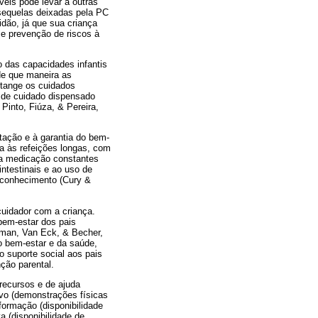
veis pode levar a outras
sequelas deixadas pela PC
dão, já que sua criança
e prevenção de riscos à
 das capacidades infantis
de que maneira as
 tange os cuidados
s de cuidado dispensado
Pinto, Fiúza, & Pereira,
tação e à garantia do bem-
da às refeições longas, com
e a medicação constantes
intestinais e ao uso de
e conhecimento (Cury &
uidador com a criança.
bem-estar dos pais
orman, Van Eck, & Becher,
o bem-estar e da saúde,
o suporte social aos pais
ção parental.
 recursos e de ajuda
ivo (demonstrações físicas
formação (disponibilidade
a (disponibilidade de