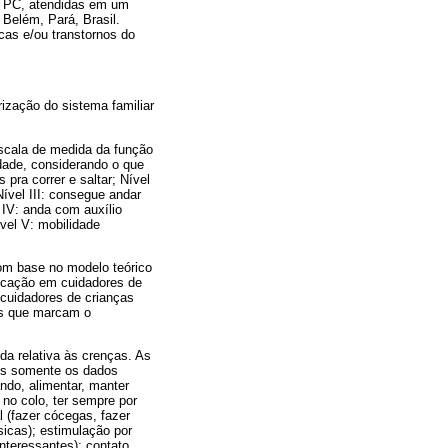
de PC, atendidas em um
 Belém, Pará, Brasil.
as e/ou transtornos do
ização do sistema familiar
escala de medida da função
idade, considerando o que
pra correr e saltar; Nível
ível III: consegue andar
 IV: anda com auxílio
vel V: mobilidade
com base no modelo teórico
plicação em cuidadores de
 cuidadores de crianças
os que marcam o
da relativa às crenças. As
dos somente os dados
ndo, alimentar, manter
 no colo, ter sempre por
l (fazer cócegas, fazer
ísicas); estimulação por
interessantes); contato