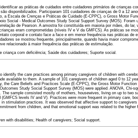
dentificar as práticas de cuidados entre cuidadores primários de crianças com
 são disponibilizados. Participaram 101 cuidadores de crianças de 0 a 12 an
co, a Escala de Crenças e Práticas de Cuidado (E-CPPC), o Gross Motor Func
io Social - Medical Outcomes Study Social Support Survey (MOS). Foram ut
relação de Pearson. A amostra foi constituída em maioria por mães, do lar, 
s crianças eram comprometidas (níveis IV e V da GMFCS). As práticas se mo
ntato corporal e contato face a face e em menor frequência nas práticas de
uidadores se mostrou frequente, principalmente, quando havia maior comprom
ve relacionado à maior frequência das práticas de estimulação.
de criança com deficiência; Saúde dos cuidadores; Suporte social.
o identify the care practices among primary caregivers of children with cerebr
de available to them. A sample of 101 caregivers of children aged 0 to 12 yea
y, the Care Beliefs and Practices Scale (E-CPPC), the Gross Motor Function
Outcomes Study Social Support Survey (MOS) were applied. ANOVA, Chi-sq
d. The sample consisted mostly of mothers, housewives, living on up to two s
 (GMFCS levels IV and V). Practices were more frequent in primary care, bod
 in stimulation practices. It was observed that affective support to caregivers
mitment from children, and that emotional support was related to the higher 
ren with disabilities; Health of caregivers; Social support.