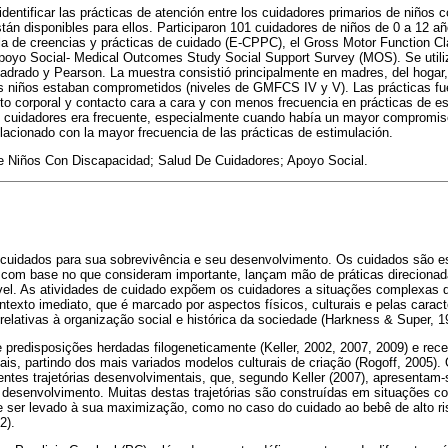
dentificar las prácticas de atención entre los cuidadores primarios de niños c
tán disponibles para ellos. Participaron 101 cuidadores de niños de 0 a 12 año
la de creencias y prácticas de cuidado (E-CPPC), el Gross Motor Function Cl
oyo Social- Medical Outcomes Study Social Support Survey (MOS). Se utili
adrado y Pearson. La muestra consistió principalmente en madres, del hogar,
los niños estaban comprometidos (niveles de GMFCS IV y V). Las prácticas f
to corporal y contacto cara a cara y con menos frecuencia en prácticas de e
os cuidadores era frecuente, especialmente cuando había un mayor compromiso
acionado con la mayor frecuencia de las prácticas de estimulación.
De Niños Con Discapacidad; Salud De Cuidadores; Apoyo Social.
 cuidados para sua sobrevivência e seu desenvolvimento. Os cuidados são e
com base no que consideram importante, lançam mão de práticas direcionada
ável. As atividades de cuidado expõem os cuidadores a situações complexas 
ntexto imediato, que é marcado por aspectos físicos, culturais e pelas caract
 relativas à organização social e histórica da sociedade (Harkness & Super, 19
 predisposições herdadas filogeneticamente (Keller, 2002, 2007, 2009) e rece
is, partindo dos mais variados modelos culturais de criação (Rogoff, 2005)
ntes trajetórias desenvolvimentais, que, segundo Keller (2007), apresentam
e desenvolvimento. Muitas destas trajetórias são construídas em situações 
e ser levado à sua maximização, como no caso do cuidado ao bebê de alto ri
2).