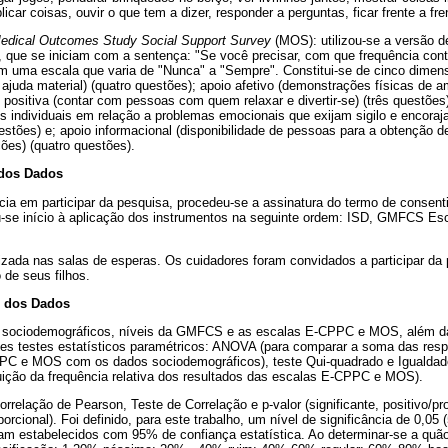
licar coisas, ouvir o que tem a dizer, responder a perguntas, ficar frente a fre
edical Outcomes Study Social Support Survey
(MOS): utilizou-se a versão de
 que se iniciam com a sentença: "Se você precisar, com que frequência co
m uma escala que varia de "Nunca" a "Sempre". Constitui-se de cinco dimens
 ajuda material) (quatro questões); apoio afetivo (demonstrações físicas de am
l positiva (contar com pessoas com quem relaxar e divertir-se) (três questões
es individuais em relação a problemas emocionais que exijam sigilo e enco
questões) e; apoio informacional (disponibilidade de pessoas para a obtenção 
ões) (quatro questões).
 dos Dados
cia em participar da pesquisa, procedeu-se a assinatura do termo de consenti
u-se início à aplicação dos instrumentos na seguinte ordem: ISD, GMFCS E
lizada nas salas de esperas. Os cuidadores foram convidados a participar da
de seus filhos.
e dos Dados
 sociodemográficos, níveis da GMFCS e as escalas E-CPPC e MOS, além da e
ntes testes estatísticos paramétricos: ANOVA (para comparar a soma das res
PC e MOS com os dados sociodemográficos), teste Qui-quadrado e Igualdad
ibuição da frequência relativa dos resultados das escalas E-CPPC e MOS).
rrelação de Pearson, Teste de Correlação e p-valor (significante, positivo/pr
orcional). Foi definido, para este trabalho, um nível de significância de 0,05
ram estabelecidos com 95% de confiança estatística. Ao determinar-se a quã