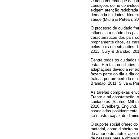
O dano cerebral que causa 
condições como convulsões
exigem atenção redobrada 
demanda cuidados diferenc
saúde (Miura & Petean, 20
O processo de cuidado fre
influencia a saúde dos pai
características dos pais c
propriamente ditos, as car
pelos pais em situações di
2013; Cury & Brandão, 2011
Dentre todos os cuidados 
estar. Em tais condições, 
adaptações devido a refle
fazem parte do dia a dia d
fraldas por um período mai
Brandão, 2011; Silva & Pon
As tarefas complexas envo
Frente a tal constatação,
cuidadores (Santos, Milbra
2010; Svedberg, Englund, 
associadas positivamente à
se mostra capaz de diminu
O suporte social oferecido
material, como dinheiro ou
de amor e de afeto); apoio
de pessoas para a obtenção