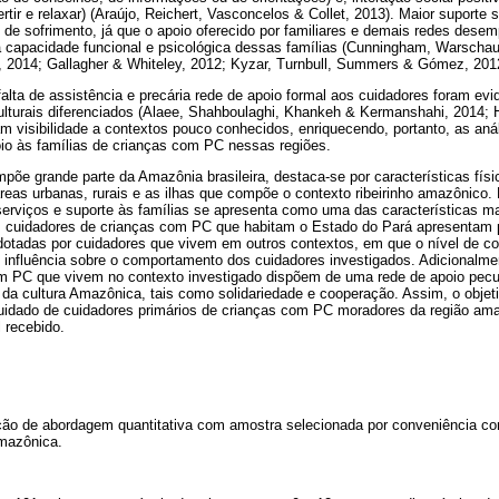
ir e relaxar) (Araújo, Reichert, Vasconcelos & Collet, 2013). Maior suporte s
de sofrimento, já que o apoio oferecido por familiares e demais redes des
a capacidade funcional e psicológica dessas famílias (Cunningham, Warscha
", 2014; Gallagher & Whiteley, 2012; Kyzar, Turnbull, Summers & Gómez, 2012;
alta de assistência e precária rede de apoio formal aos cuidadores foram e
ulturais diferenciados (Alaee, Shahboulaghi, Khankeh & Kermanshahi, 2014; H
m visibilidade a contextos pouco conhecidos, enriquecendo, portanto, as aná
oio às famílias de crianças com PC nessas regiões.
õe grande parte da Amazônia brasileira, destaca-se por características físic
áreas urbanas, rurais e as ilhas que compõe o contexto ribeirinho amazônico
 serviços e suporte às famílias se apresenta como uma das características m
os cuidadores de crianças com PC que habitam o Estado do Pará apresentam p
otadas por cuidadores que vivem em outros contextos, em que o nível de c
m influência sobre o comportamento dos cuidadores investigados. Adicionalm
m PC que vivem no contexto investigado dispõem de uma rede de apoio pecul
s da cultura Amazônica, tais como solidariedade e cooperação. Assim, o objeti
 cuidado de cuidadores primários de crianças com PC moradores da região ama
l recebido.
ção de abordagem quantitativa com amostra selecionada por conveniência c
mazônica.