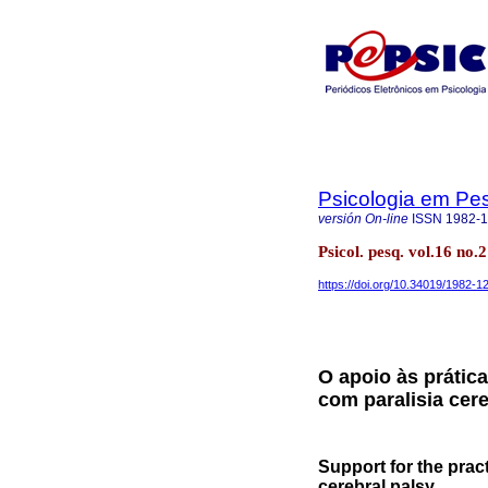
Psicologia em Pe
versión On-line
ISSN
1982-
Psicol. pesq. vol.16 no
https://doi.org/10.34019/1982-
O apoio às prátic
com paralisia cere
Support for the pract
cerebral palsy