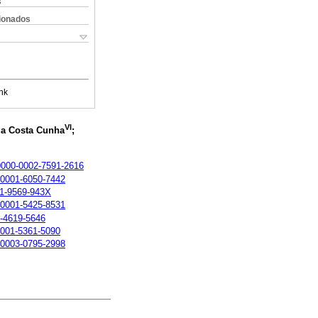
s
cionados
nk
VI
da Costa Cunha
;
/0000-0002-7591-2616
0-0001-6050-7442
001-9569-943X
0-0001-5425-8531
2-4619-5646
-0001-5361-5090
0-0003-0795-2998