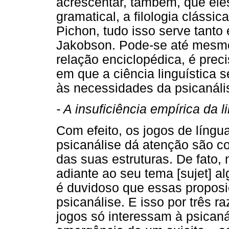
acrescentar, também, que ele
gramatical, a filologia clássi
Pichon, tudo isso serve tanto
Jakobson. Pode-se até mesmo 
relação enciclopédica, é preci
em que a ciência linguística 
às necessidades da psicanáli
- A insuficiência empírica da l
Com efeito, os jogos de língua
psicanálise dá atenção são co
das suas estruturas. De fato, 
adiante ao seu tema [sujet] a
é duvidoso que essas proposi
psicanálise. E isso por três 
jogos só interessam à psica