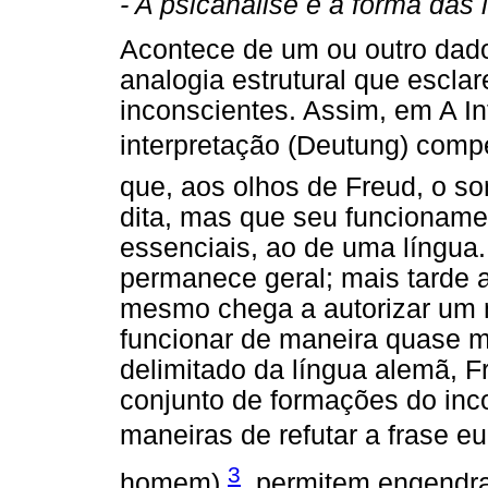
- A psicanálise e a forma das 
Acontece de um ou outro dado
analogia estrutural que escl
inconscientes. Assim, em A I
interpretação (Deutung) compe
que, aos olhos de Freud, o s
dita, mas que seu funcionamen
essenciais, ao de uma língua.
permanece geral; mais tarde a 
mesmo chega a autorizar um m
funcionar de maneira quase 
delimitado da língua alemã, 
conjunto de formações do inc
maneiras de refutar a frase 
3
homem)
 permitem engendra