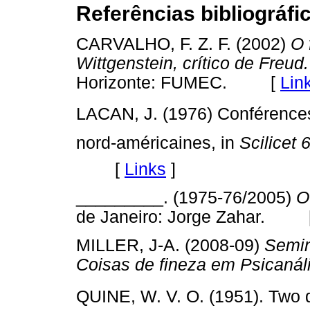
Referências bibliográfi
CARVALHO, F. Z. F. (2002)
O 
Wittgenstein, crítico de Freud
Horizonte: FUMEC. [
Lin
LACAN, J. (1976) Conférences
nord-américaines, in
Scilicet 
[
Links
]
_________. (1975-76/2005)
O
de Janeiro: Jorge Zahar. 
MILLER, J-A. (2008-09)
Semin
Coisas de fineza em Psicanál
QUINE, W. V. O. (1951). Two 