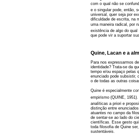
com o qual não se confunde
e o singular pode, então, s
universal, quer seja por ex
dificuldade de escrita, na
uma maneira radical, por n
existência de algo do qual
que pode vir a suportar su
Quine, Lacan e a al
Para nos expressarmos de 
identidade? Trata-se da q
tempo e/ou espaço pelas qu
enunciado pode subsistir,
o de todas as outras cois
Quine é especialmente conh
empirismo (QUINE, 1951). 
analíticas a priori e propo
distinção entre enunciados
atuantes no campo da filos
de sentar-se ao lado do ci
científicas. Esse gesto qu
toda filosofia de Quine s
sustentáveis.