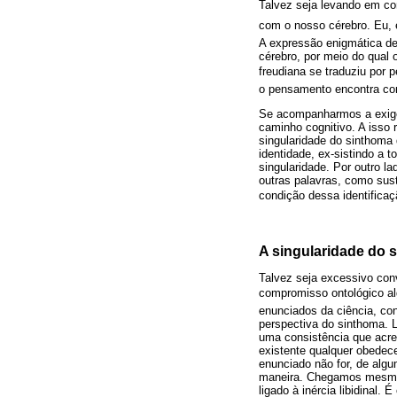
Talvez seja levando em con
com o nosso cérebro. Eu, 
A expressão enigmática de
cérebro, por meio do qual
freudiana se traduziu por 
o pensamento encontra com
Se acompanharmos a exigênc
caminho cognitivo. A isso 
singularidade do sinthoma
identidade, ex-sistindo a 
singularidade. Por outro l
outras palavras, como sus
condição dessa identificaç
A singularidade do 
Talvez seja excessivo con
compromisso ontológico alg
enunciados da ciência, con
perspectiva do sinthoma. 
uma consistência que acre
existente qualquer obedec
enunciado não for, de algu
maneira. Chegamos mesmo 
ligado à inércia libidinal.