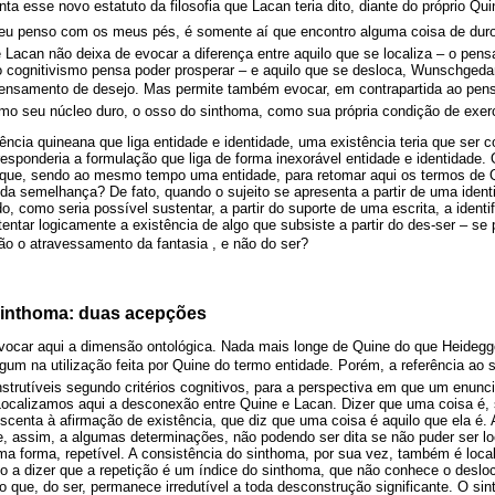
ta esse novo estatuto da filosofia que Lacan teria dito, diante do próprio Qui
eu penso com os meus pés, é somente aí que encontro alguma coisa de duro
 Lacan não deixa de evocar a diferença entre aquilo que se localiza – o pen
 o cognitivismo pensa poder prosperar – e aquilo que se desloca, Wunschgeda
pensamento de desejo. Mas permite também evocar, em contrapartida ao pen
o seu núcleo duro, o osso do sinthoma, como sua própria condição de exerc
ia quineana que liga entidade e identidade, uma existência teria que ser con
responderia a formulação que liga de forma inexorável entidade e identidade. 
 que, sendo ao mesmo tempo uma entidade, para retomar aqui os termos de 
toda semelhança? De fato, quando o sujeito se apresenta a partir de uma iden
ado, como seria possível sustentar, a partir do suporte de uma escrita, a iden
tentar logicamente a existência de algo que subsiste a partir do des-ser – 
ão o atravessamento da fantasia , e não do ser?
sinthoma: duas acepções
vocar aqui a dimensão ontológica. Nada mais longe de Quine do que Heidegge
um na utilização feita por Quine do termo entidade. Porém, a referência ao 
strutíveis segundo critérios cognitivos, para a perspectiva em que um enunc
Localizamos aqui a desconexão entre Quine e Lacan. Dizer que uma coisa é, 
scenta à afirmação de existência, que diz que uma coisa é aquilo que ela é.
e, assim, a algumas determinações, não podendo ser dita se não puder ser lo
ma forma, repetível. A consistência do sinthoma, por sua vez, também é locali
a dizer que a repetição é um índice do sinthoma, que não conhece o desl
 É o que, do ser, permanece irredutível a toda desconstrução significante. O s