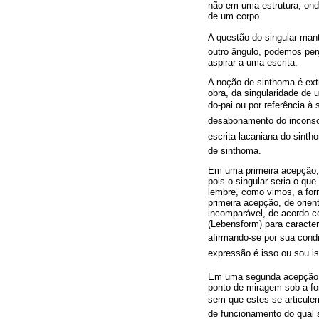
não em uma estrutura, onde
de um corpo.
A questão do singular ma
outro ângulo, podemos perg
aspirar a uma escrita.
A noção de sinthoma é extr
obra, da singularidade de 
do-pai ou por referência à 
desabonamento do inconscie
escrita lacaniana do sinth
de sinthoma.
Em uma primeira acepção, 
pois o singular seria o q
lembre, como vimos, a form
primeira acepção, de orien
incomparável, de acordo co
(Lebensform) para caracte
afirmando-se por sua cond
expressão é isso ou sou is
Em uma segunda acepção, o
ponto de miragem sob a fo
sem que estes se articule
de funcionamento do qual s