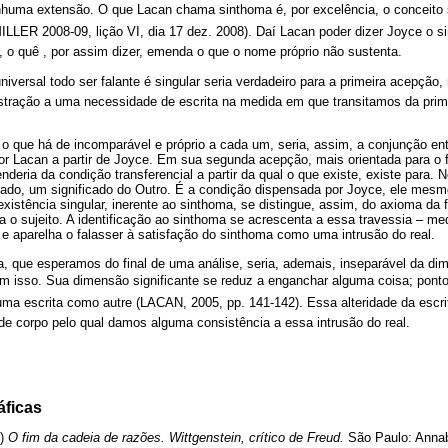
huma extensão. O que Lacan chama sinthoma é, por excelência, o conceito s
MILLER 2008-09, lição VI, dia 17 dez. 2008). Daí Lacan poder dizer Joyce o
, o quê , por assim dizer, emenda o que o nome próprio não sustenta.
iversal todo ser falante é singular seria verdadeiro para a primeira acepçã
tração a uma necessidade de escrita na medida em que transitamos da prim
 que há de incomparável e próprio a cada um, seria, assim, a conjunção ent
 Lacan a partir de Joyce. Em sua segunda acepção, mais orientada para o fin
nderia da condição transferencial a partir da qual o que existe, existe para.
cado, um significado do Outro. É a condição dispensada por Joyce, ele me
 existência singular, inerente ao sinthoma, se distingue, assim, do axioma da 
a o sujeito. A identificação ao sinthoma se acrescenta a essa travessia – med
e aparelha o falasser à satisfação do sinthoma como uma intrusão do real.
a, que esperamos do final de uma análise, seria, ademais, inseparável da di
om isso. Sua dimensão significante se reduz a enganchar alguma coisa; ponto
ma escrita como autre (LACAN, 2005, pp. 141-142). Essa alteridade da escri
de corpo pelo qual damos alguma consistência a essa intrusão do real.
áficas
2)
O fim da cadeia de razões. Wittgenstein, crítico de Freud.
São Paulo: Annab