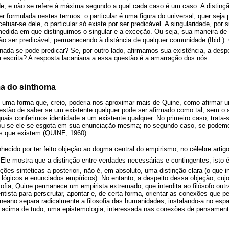
, e não se refere à máxima segundo a qual cada caso é um caso. A distinção
er formulada nestes termos: o particular é uma figura do universal; quer seja 
cetuar-se dele, o particular só existe por ser predicável. A singularidade, por
 medida em que distinguimos o singular e a exceção. Ou seja, sua maneira de e
ão ser predicável, permanecendo à distância de qualquer comunidade (Ibid.).
 nada se pode predicar? Se, por outro lado, afirmamos sua existência, a despe
a escrita? A resposta lacaniana a essa questão é a amarração dos nós.
ma do sinthoma
uma forma que, creio, poderia nos aproximar mais de Quine, como afirmar 
uestão de saber se um existente qualquer pode ser afirmado como tal, sem o 
ais conferimos identidade a um existente qualquer. No primeiro caso, trata-
 ou se ele se esgota em sua enunciação mesma; no segundo caso, se podemos 
as que existem (QUINE, 1960).
ecido por ter feito objeção ao dogma central do empirismo, no célebre artig
Ele mostra que a distinção entre verdades necessárias e contingentes, isto é
sições sintéticas a posteriori, não é, em absoluto, uma distinção clara (o que 
 lógicos e enunciados empíricos). No entanto, a despeito dessa objeção, cuj
ofia, Quine permanece um empirista extremado, que interdita ao filósofo ou
entista para perscrutar, apontar e, de certa forma, orientar as conexões que 
ineano separa radicalmente a filosofia das humanidades, instalando-a no espa
er, acima de tudo, uma epistemologia, interessada nas conexões de pensamen