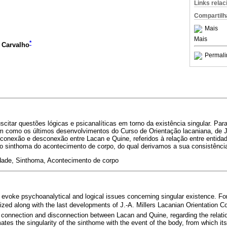
Links rela
Compartilh
Mais
Mais
*
 Carvalho
Permali
scitar questões lógicas e psicanalíticas em torno da existência singular. Par
m como os últimos desenvolvimentos do Curso de Orientação lacaniana, de J.
conexão e desconexão entre Lacan e Quine, referidos à relação entre entidade
do sinthoma do acontecimento de corpo, do qual derivamos a sua consistênci
dade, Sinthoma, Acontecimento de corpo
o evoke psychoanalytical and logical issues concerning singular existence. For
zed along with the last developments of J.-A. Millers Lacanian Orientation Cou
 connection and disconnection between Lacan and Quine, regarding the relati
ximates the singularity of the sinthome with the event of the body, from which it