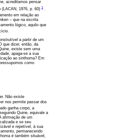
ne, acreditamos pensar
1
 (LACAN, 1976, p. 60)
.
samento em relação ao
nken – que na escrita
samento lógico, aquilo que
ício.
strutível a partir de um
O que dizer, então, da
Quine, existe sem uma
tidade, apaga-se a sua
tificação ao sinthoma? Em
se pressupomos como
r. Não existe
ser nos permite passar dos
iado ganha corpo, a
seguindo Quine, equivale a
 A afirmação de um
calizada e se seu
zável e repetível, à sua
ocamento, permanecendo
inthoma é também situável,