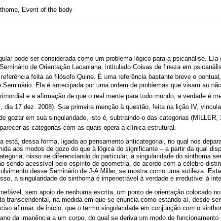
nthome, Event of the body
ngular pode ser considerada como um problema lógico para a psicanálise. Ela 
o Seminário de Orientação Lacaniana, intitulado Coisas de fineza em psicanáli
a referência feita ao filósofo Quine. É uma referência bastante breve e pontu
 Seminário. Ela é antecipada por uma ordem de problemas que visam ao não se
rimordial e a afirmação de que o real mente para todo mundo, a verdade é me
, dia 17 dez. 2008). Sua primeira menção à questão, feita na lição IV, vincula
e gozar em sua singularidade, isto é, subtraindo-o das categorias (MILLER, 2
parecer as categorias com as quais opera a clínica estrutural.
ma está, dessa forma, ligada ao pensamento anticategorial, no qual nos de
ida aos modos de gozo do que à lógica do significante – a partir da qual di
tegoria, nisso se diferenciando do particular, a singularidade do sinthoma se
o sendo acessível pelo espírito de geometria, de acordo com a célebre disti
olvimento desse Seminário de J-A Miller, se mostra como uma sutileza. Esta
, a singularidade do sinthoma é impenetrável à verdade e irredutível à inte
 inefável, sem apoio de nenhuma escrita, um ponto de orientação colocado no
to transcendental, na medida em que se enuncia como estando aí, desde se
ciso afirmar, de início, que o termo singularidade em conjunção com o sint
ano da imanência a um corpo, do qual se deriva um modo de funcionamento e