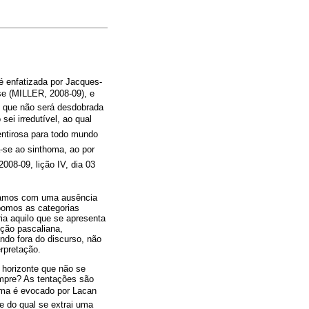
é enfatizada por Jacques-
se (MILLER, 2008-09), e
al, que não será desdobrada
i irredutível, ao qual
ntirosa para todo mundo
-se ao sinthoma, ao por
008-09, lição IV, dia 03
paramos com uma ausência
spomos as categorias
ria aquilo que se apresenta
nção pascaliana,
ndo fora do discurso, não
rpretação.
 horizonte que não se
mpre? As tentações são
homa é evocado por Lacan
 do qual se extrai uma