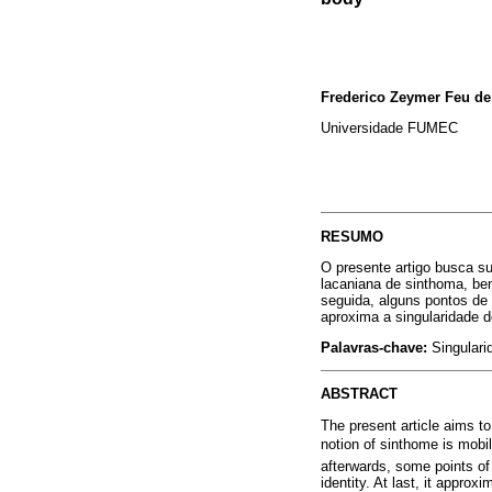
Frederico Zeymer Feu de
Universidade FUMEC
RESUMO
O presente artigo busca su
lacaniana de sinthoma, be
seguida, alguns pontos de 
aproxima a singularidade 
Palavras-chave:
Singulari
ABSTRACT
The present article aims t
notion of sinthome is mobili
afterwards, some points of
identity. At last, it appro