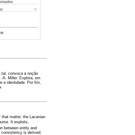
cionados
ar
nk
a tal, convoca a noção
-A. Miller. Explora, em
 e identidade. Por fim,
a.
 that matter, the Lacanian
rse. It exploits,
on between entity and
s consistency is derived.