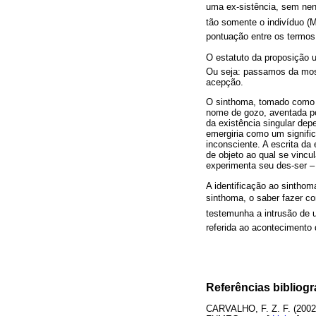
uma ex-sistência, sem nen
tão somente o indivíduo (
pontuação entre os termos
O estatuto da proposição un
Ou seja: passamos da mos
acepção.
O sinthoma, tomado como o
nome de gozo, aventada por
da existência singular depe
emergiria como um signifi
inconsciente. A escrita da
de objeto ao qual se vincul
experimenta seu des-ser – 
A identificação ao sinthom
sinthoma, o saber fazer c
testemunha a intrusão de u
referida ao acontecimento 
Referências bibliogr
CARVALHO, F. Z. F. (200