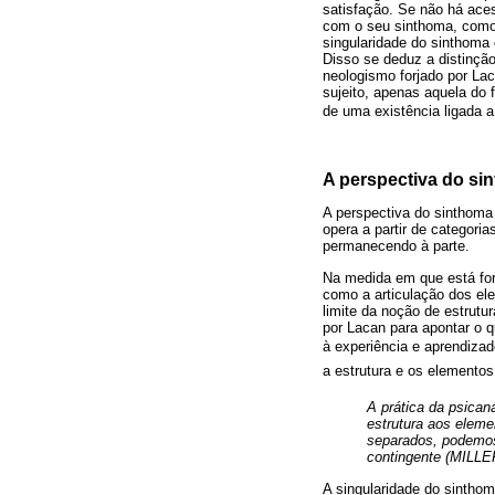
satisfação. Se não há acess
com o seu sinthoma, como
singularidade do sinthoma
Disso se deduz a distinção
neologismo forjado por Lac
sujeito, apenas aquela do 
de uma existência ligada a
A perspectiva do si
A perspectiva do sinthoma 
opera a partir de categori
permanecendo à parte.
Na medida em que está for
como a articulação dos el
limite da noção de estrutu
por Lacan para apontar o q
à experiência e aprendizad
a estrutura e os elementos
A prática da psican
estrutura aos elemen
separados, podemos 
contingente (MILLER
A singularidade do sinthom