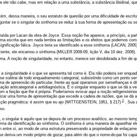
 ele não cabe, mas em relação a uma substância, a substância libidinal, que
ntém, dessa maneira, o seu estatuto de questão por uma dificuldade de escrita
untar se o singular do sinthoma se reduz à sua forma de apresentação ou se,
aída por Lacan da obra de Joyce. Essa noção lhe aparece, a princípio, a part
uma escrita que em nada lembra as limitações e os efeitos que podemos compa
significação fálica. Joyce teria se identificado a esse sinthoma (LACAN, 2005
nte, ele encarnou o sinthoma (MILLER 2008-09, lição V, dia 10 dez. 2008).
oma. A noção de singularidade, no entanto, merece ser desdobrada a fim de 
a singularidade é o que se apresenta tal como é. Ela não poderia ser enqua
ue se subtrai de todo enquadramento categorial, subsistindo como um ponto s
a de apreensão do particular, frente ao qual operamos por semelhanças e di
tação anticategorial e antidiagnóstica. É o singular enquanto o que se dá a v
m a feição que lhe é própria. Poderíamos evocar aqui a noção wittgensteini
rizar uma forma de apresentação que excede a cadeia de razões, que se dá a
2
ição pragmática: é assim que eu ajo (WITTGENSTEIN, 1951, § 217)
. Sua a
so.
 singular é aquilo que se depura de um processo analítico, ao mesmo temp
rma da identificação ao sinthoma. O sinthoma é uma maneira de aparelhar e
m entre si, ao modo de uma estrutura preservando a propriedade de enlaçam
e deriva um modo próprio de gozar, para além do que o nome-do-pai foi capaz