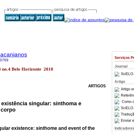
Lacanianos
Serviços P
-0769
Journal
.3 no.4 Belo Horizonte 2010
SciELO 
Artigo
ARTIGOS
Artigo 
Referên
Como ci
 existência singular: sinthoma e
SciELO 
 corpo
Traduçã
Enviar e
ngular existence: sinthome and event of the
Indicadore