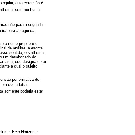
ingular, cuja extensão é
 sinthoma, sem nenhuma
o, mas não para a segunda.
eira para a segunda
re o nome próprio e o
al de análise, a escrita
 Nesse sentido, o sinthoma
smo um desabonado do
fantasia, que designa o ser
iante a qual o sujeito
mensão performativa do
 em que a letra
ta somente poderia estar
lume. Belo Horizonte: