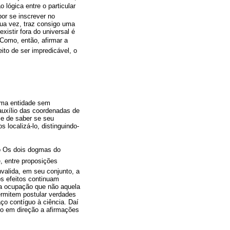
 lógica entre o particular
por se inscrever no
 sua vez, traz consigo uma
xistir fora do universal é
 Como, então, afirmar a
ito de ser impredicável, o
uma entidade sem
auxílio das coordenadas de
se de saber se seu
localizá-lo, distinguindo-
o Os dois dogmas do
, entre proposições
invalida, em seu conjunto, a
os efeitos continuam
tra ocupação que não aquela
permitem postular verdades
ço contíguo à ciência. Daí
to em direção a afirmações