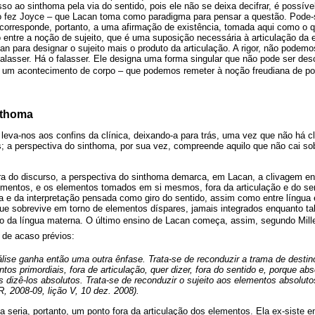
o ao sinthoma pela via do sentido, pois ele não se deixa decifrar, é possível,
 fez Joyce – que Lacan toma como paradigma para pensar a questão. Pode-s
 corresponde, portanto, a uma afirmação de existência, tomada aqui como o 
 entre a noção de sujeito, que é uma suposição necessária à articulação da es
an para designar o sujeito mais o produto da articulação. A rigor, não podemo
falasser. Há o falasser. Ele designa uma forma singular que não pode ser desc
 um acontecimento de corpo – que podemos remeter à noção freudiana de pont
nthoma
leva-nos aos confins da clínica, deixando-a para trás, uma vez que não há clín
as; a perspectiva do sinthoma, por sua vez, compreende aquilo que não cai s
a do discurso, a perspectiva do sinthoma demarca, em Lacan, a clivagem ent
ementos, e os elementos tomados em si mesmos, fora da articulação e do se
ra e da interpretação pensada como giro do sentido, assim como entre língua e
ue sobrevive em torno de elementos díspares, jamais integrados enquanto tal
o da língua materna. O último ensino de Lacan começa, assim, segundo Miller
 de acaso prévios:
álise ganha então uma outra ênfase. Trata-se de reconduzir a trama de destino
tos primordiais, fora de articulação, quer dizer, fora do sentido e, porque ab
dizê-los absolutos. Trata-se de reconduzir o sujeito aos elementos absoluto
, 2008-09, lição V, 10 dez. 2008).
a seria, portanto, um ponto fora da articulação dos elementos. Ela ex-siste e