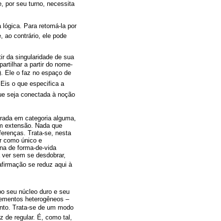
, por seu turno, necessita
 lógica. Para retomá-la por
 ao contrário, ele pode
ir da singularidade de sua
rtilhar a partir do nome-
). Ele o faz no espaço de
 Eis o que especifica a
que seja conectada à noção
drada em categoria alguma,
em extensão. Nada que
ferenças. Trata-se, nesta
er como único e
ana de forma-de-vida
 ver sem se desdobrar,
firmação se reduz aqui à
o seu núcleo duro e seu
lementos heterogêneos –
ento. Trata-se de um modo
 de regular. É, como tal,