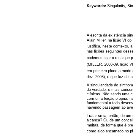
Keywords:
Singularity, Si
A escrita da existência si
Alain Miller, na lição VI d
justifica, neste contexto, 
nas lições seguintes desse
podemos ligar o recalque p
(MILLER, 2008-09, lição VI
em primeiro plano o modo d
dez. 2008), o que faz desa
A singularidade do sintho
de verdade, e mais concern
clínicas. Não sendo uma ca
com uma feição própria; nã
fundamental a todo desenv
havendo passagem ao avesso
Tratar-se-ia, então, de um
alcança? Ou de um concei
muitas, de forma que é pre
como algo encarnado no pl