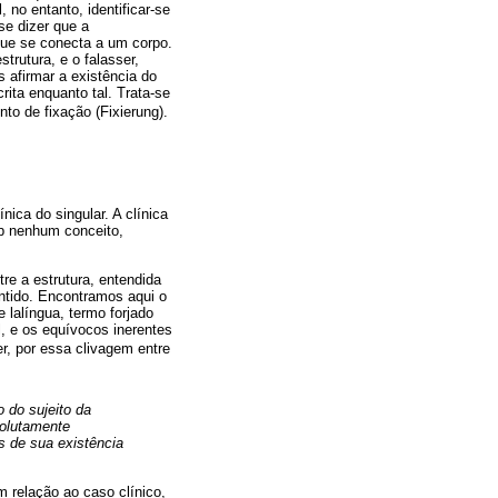
 no entanto, identificar-se
e dizer que a
que se conecta a um corpo.
trutura, e o falasser,
s afirmar a existência do
rita enquanto tal. Trata-se
o de fixação (Fixierung).
ica do singular. A clínica
ob nenhum conceito,
re a estrutura, entendida
ntido. Encontramos aqui o
 lalíngua, termo forjado
, e os equívocos inerentes
, por essa clivagem entre
 do sujeito da
solutamente
s de sua existência
m relação ao caso clínico,