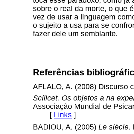
toca esse paradoxo, como já a
sobre o real da morte, o que 
vez de usar a linguagem como
o sujeito a usa para se confro
fazer dele um semblante.
Referências bibliográfi
AFLALO, A. (2008) Discurso ca
Scilicet. Os objetos a na expe
Associação Mundial de Psican
[
Links
]
BADIOU, A. (2005)
Le siècle.