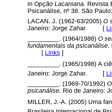
in
Opção Lacaniana.
Revista B
Psicanálise, nº 38. São Pau
LACAN. J. (1962-63/2005)
O s
Janeiro: Jorge Zahar. [
L
_________. (1964/1988)
O sem
fundamentais da psicanálise.
[
Links
]
_________. (1965/1998) A ciê
Janeiro: Jorge Zahar. [
L
_________. (1969-70/1992)
O
psicanálise.
Rio de Janeiro
MILLER, J.-A. (2005) Uma fant
Brasileira Internacional de Ps