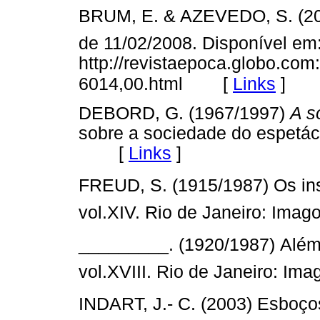
BRUM, E. & AZEVEDO, S. (2008
de 11/02/2008. Disponível em
http://revistaepoca.globo.co
[
Links
]
6014,00.html
DEBORD, G. (1967/1997)
A s
sobre a sociedade do espetácu
[
Links
]
FREUD, S. (1915/1987) Os inst
vol.XIV. Rio de Janeiro: I
_________. (1920/1987) Além 
vol.XVIII. Rio de Janeiro:
INDART, J.- C. (2003) Esboços