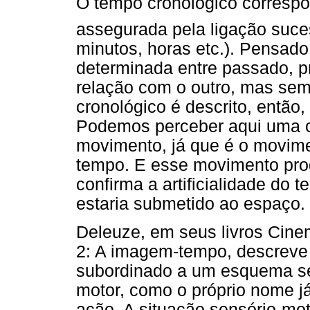
O tempo cronológico corresp
assegurada pela ligação suce
minutos, horas etc.). Pensad
determinada entre passado, pr
relação com o outro, mas se
cronológico é descrito, então
Podemos perceber aqui uma c
movimento, já que é o movime
tempo. E esse movimento prog
confirma a artificialidade do
estaria submetido ao espaço.
Deleuze, em seus livros Cin
2: A imagem-tempo, descreve
subordinado a um esquema se
motor, como o próprio nome j
ação. A situação sensório-mo