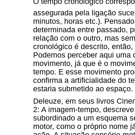
O tempo cronológico corresp
assegurada pela ligação suce
minutos, horas etc.). Pensad
determinada entre passado, pr
relação com o outro, mas se
cronológico é descrito, então
Podemos perceber aqui uma c
movimento, já que é o movime
tempo. E esse movimento prog
confirma a artificialidade do
estaria submetido ao espaço.
Deleuze, em seus livros Cin
2: A imagem-tempo, descreve
subordinado a um esquema se
motor, como o próprio nome j
ação. A situação sensório-mo