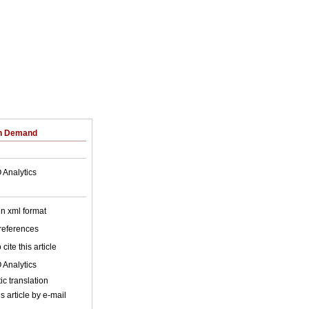
on Demand
 Analytics
 in xml format
 references
cite this article
 Analytics
c translation
s article by e-mail