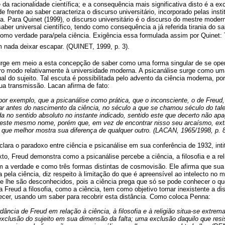
da racionalidade científica; e a consequência mais significativa disto é a ex
ude frente ao saber caracteriza o discurso universitário, incorporado pelas ins
. Para Quinet (1999), o discurso universitário é o discurso do mestre moder
saber universal científico, tendo como consequência a já referida tirania do s
omo verdade para/pela ciência. Exigência essa formulada assim por Quinet: Tu
 nada deixar escapar. (QUINET, 1999, p. 3).
surge em meio a esta concepção de saber como uma forma singular de se op
o modo relativamente à universidade moderna. A psicanálise surge como uma 
ual do sujeito. Tal escuta é possibilitada pelo advento da ciência moderna, p
ua transmissão. Lacan afirma de fato:
or exemplo, que a psicanálise como prática, que o inconsciente, o de Freud
r antes do nascimento da ciência, no século a que se chamou século do tale
da no sentido absoluto no instante indicado, sentido este que decerto não ap
b este mesmo nome, porém que, em vez de encontrar nisso seu arcaísmo, extra
 que melhor mostra sua diferença de qualquer outro. (LACAN, 1965/1998, p. 8
clara o paradoxo entre ciência e psicanálise em sua conferência de 1932, int
to, Freud demonstra como a psicanálise percebe a ciência, a filosofia e a r
om a verdade e como três formas distintas de cosmovisão. Ele afirma que sua
a pela ciência, diz respeito à limitação do que é apreensível ao intelecto no
e lhe são desconhecidos, pois a ciência prega que só se pode conhecer o qu
a Freud a filosofia, como a ciência, tem como objetivo tornar inexistente a di
ecer, usando um saber para recobrir esta distância. Como coloca Penna:
dância de Freud em relação à ciência, à filosofia e à religião situa-se extre
xclusão do sujeito em sua dimensão da falta; uma exclusão daquilo que resi