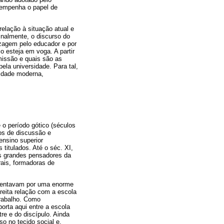
sempenha o papel de
relação à situação atual e
inalmente, o discurso do
dizagem pelo educador e por
 esteja em voga. A partir
missão e quais são as
ela universidade. Para tal,
sidade moderna,
 o período gótico (séculos
os de discussão e
ensino superior
titulados. Até o séc. XI,
s grandes pensadores da
rais, formadoras de
stentavam por uma enorme
reita relação com a escola
trabalho. Como
rta aqui entre a escola
re e do discípulo. Ainda
o no tecido social e,