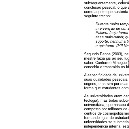
subsequentemente, colocá-
conclusão pessoal, o que 
como aquele que sustenta 
seguinte trecho:
Durante muito tempo
intervenção de um s
Palavra (cuja forma
esse mais-saber, q
suporte, nenhuma tr
à episteme. (MILNE
Segundo Penna (2003), nes
mestre fazia jus ao seu lu
saber. Conforme Minogue (
concebia e transmitia os i
A especificidade da unive
suas qualidades pessoais,
origens, mas sim por suas 
forma que estudantes com
As universidades eram cent
teologia), mas todas subord
universitária, que nasceu
composto por milhares de a
centros de cosmopolitismo 
formando ligas de estudant
universidades se submetia
independência interna, est