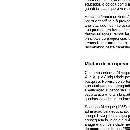
educador, o coloca como m
guardião, para que a verdad
Ainda no âmbito universitá
por sua tendência à provoc
analista, que nos interess
sua procura em favorecer 
destas relações iremos le
principais consequências d
iremos traçar um breve his
ressaltando neste caminho
Modos de se operar 
Como nos informa Minogue (
XI e XII). A Antiguidade 
pesquisa. Porém, só se têm
constituídas pela agregaçã
a educação superior na Eu
escolástica e foram lançad
quadros de administradores 
Segundo Minogue (1986), a
admiração pela educação. 
antiga. Esta pregava que p
consequência, o ócio e o 
antiga e a universidade me
de acordo com Penna (2003)