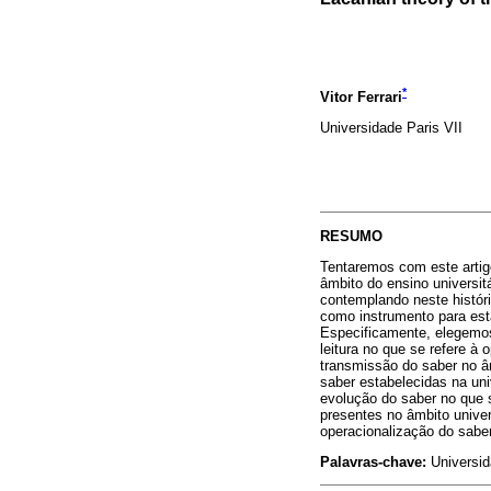
*
Vitor Ferrari
Universidade Paris VII
RESUMO
Tentaremos com este artig
âmbito do ensino universit
contemplando neste histór
como instrumento para esta
Especificamente, elegemos 
leitura no que se refere 
transmissão do saber no â
saber estabelecidas na uni
evolução do saber no que 
presentes no âmbito univer
operacionalização do sabe
Palavras-chave:
Universid