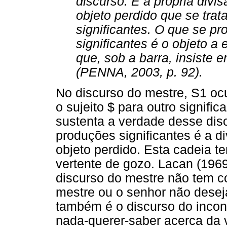
discurso. É a própria divi
objeto perdido que se tra
significantes. O que se p
significantes é o objeto a
que, sob a barra, insiste e
(PENNA, 2003, p. 92).
No discurso do mestre, S1 oc
o sujeito $ para outro signifi
sustenta a verdade desse dis
produções significantes é a di
objeto perdido. Esta cadeia t
vertente de gozo. Lacan (196
discurso do mestre não tem co
mestre ou o senhor não desej
também é o discurso do incons
nada-querer-saber acerca da v