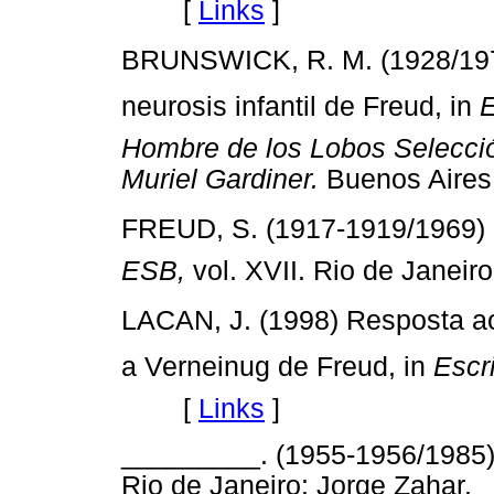
[
Links
]
BRUNSWICK, R. M. (1928/1976
neurosis infantil de Freud, in
E
Hombre de los Lobos Selección
Muriel Gardiner.
Buenos Ai
FREUD, S. (1917-1919/1969) Hi
ESB,
vol. XVII. Rio de Jan
LACAN, J. (1998) Resposta a
a Verneinug de Freud, in
Escr
[
Links
]
_________. (1955-1956/1985
Rio de Janeiro: Jorge Zah