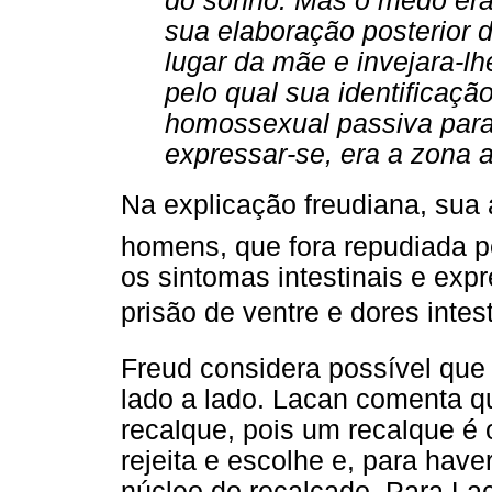
do sonho. Mas o medo er
sua elaboração posterior d
lugar da mãe e invejara-l
pelo qual sua identificaçã
homossexual passiva para
expressar-se, era a zona an
Na explicação freudiana, sua
homens, que fora repudiada pe
os sintomas intestinais e exp
prisão de ventre e dores intesti
Freud considera possível que
lado a lado. Lacan comenta q
recalque, pois um recalque é
rejeita e escolhe e, para have
núcleo do recalcado. Para La