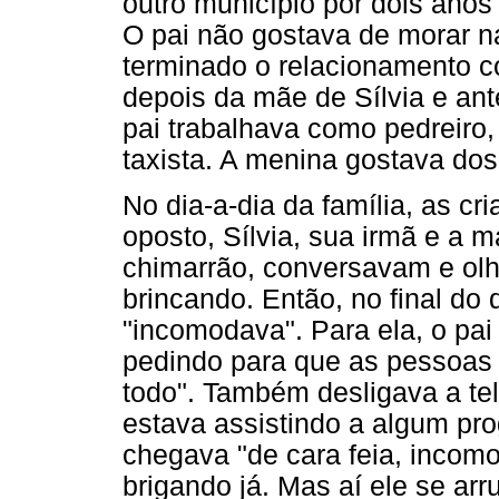
outro município por dois anos 
O pai não gostava de morar n
terminado o relacionamento
depois da mãe de Sílvia e ant
pai trabalhava como pedreiro
taxista. A menina gostava do
No dia-a-dia da família, as cr
oposto, Sílvia, sua irmã e a
chimarrão, conversavam e ol
brincando. Então, no final do 
"incomodava". Para ela, o pai
pedindo para que as pessoas 
todo". Também desligava a te
estava assistindo a algum pro
chegava "de cara feia, incom
brigando já. Mas aí ele se ar