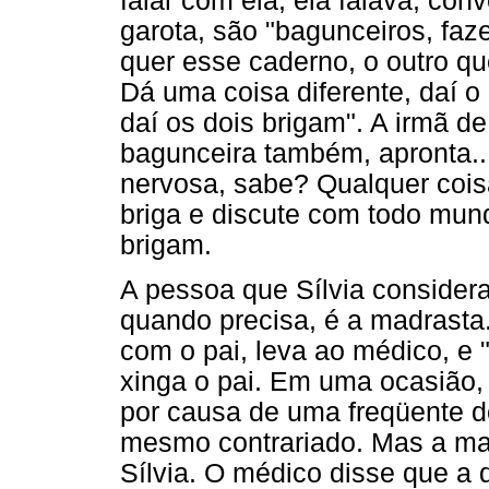
falar com ela, ela falava, con
garota, são "bagunceiros, fa
quer esse caderno, o outro q
Dá uma coisa diferente, daí o
daí os dois brigam". A irmã d
bagunceira também, apronta..
nervosa, sabe? Qualquer cois
briga e discute com todo mund
brigam.
A pessoa que Sílvia consider
quando precisa, é a madrasta
com o pai, leva ao médico, e "
xinga o pai. Em uma ocasião, 
por causa de uma freqüente do
mesmo contrariado. Mas a ma
Sílvia. O médico disse que a 