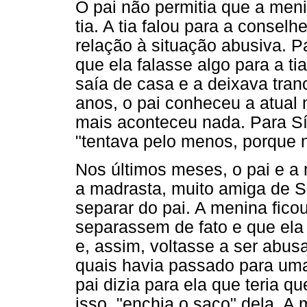
O pai não permitia que a men
tia. A tia falou para a consel
relação à situação abusiva. P
que ela falasse algo para a ti
saía de casa e a deixava tran
anos, o pai conheceu a atual
mais aconteceu nada. Para Síl
"tentava pelo menos, porque 
Nos últimos meses, o pai e a
a madrasta, muito amiga de Sí
separar do pai. A menina fic
separassem de fato e que ela
e, assim, voltasse a ser abus
quais havia passado para um
pai dizia para ela que teria q
isso, "enchia o saco" dela. A