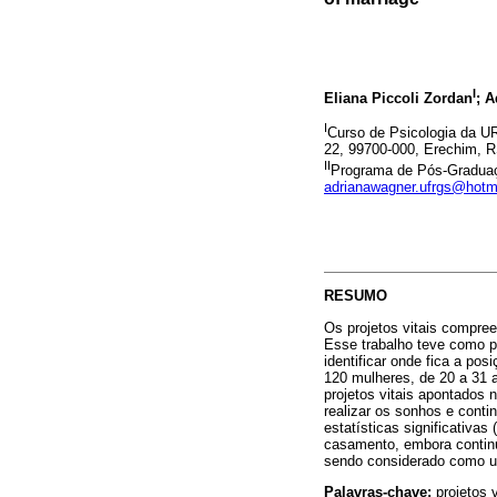
I
Eliana Piccoli Zordan
; 
I
Curso de Psicologia da U
22, 99700-000, Erechim, R
II
Programa de Pós-Graduaç
adrianawagner.ufrgs@hotm
RESUMO
Os projetos vitais compre
Esse trabalho teve como pro
identificar onde fica a po
120 mulheres, de 20 a 31 a
projetos vitais apontados 
realizar os sonhos e cont
estatísticas significativas 
casamento, embora continue
sendo considerado como um 
Palavras-chave:
projetos v