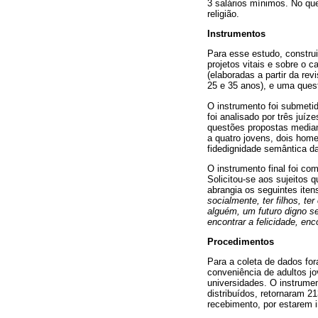
3 salários mínimos. No que
religião.
Instrumentos
Para esse estudo, constru
projetos vitais e sobre o 
(elaboradas a partir da re
25 e 35 anos), e uma quest
O instrumento foi submetid
foi analisado por três juíz
questões propostas mediam 
a quatro jovens, dois home
fidedignidade semântica d
O instrumento final foi co
Solicitou-se aos sujeitos 
abrangia os seguintes iten
socialmente, ter filhos, ter
alguém, um futuro digno s
encontrar a felicidade, enc
Procedimentos
Para a coleta de dados fo
conveniência de adultos jo
universidades. O instrume
distribuídos, retornaram 2
recebimento, por estarem 