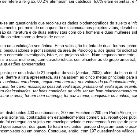
 se refere à religião, 80,2% afirmaram ser católicos, 6,6% eram espíritas, 
iu-se um questionário que recolheu os dados biodemográficos do sujeito e in
casamento, por meio de uma questão relacionada aos projetos vitais, desdobr
visão da literatura e de duas entrevistas com dois homens e duas mulheres sol
ão objetiva sobre o desejo de casar.
o a uma validação semântica. Essa validação foi feita de duas formas: prime
es, pesquisadores e profissionais da área de Psicologia, aos quais foi solici
o conteúdo investigado, isto é, os projetos vitais. Num segundo momento, o
ns e duas mulheres, com características semelhantes às do grupo amostral, a
as questões apresentadas.
mposto por uma lista de 21 projetos de vida (Zordan, 2003), além da ficha de
que, dentre a lista apresentada, assinalassem as cinco metas principais para s
s:
continuar estudando, seguir uma carreira, ser valorizado profissionalmente
 casa, ter carro, realização pessoal, realização profissional, realização espirit
em desigualdades, ter boas condições de vida, ter um bom relacionamento c
ontrar o amor, ter um bom emprego, ter paz interior, conquistar os sonhos, casa
ram distribuídos 400 questionários, 200 em Erechim e 200 em Porto Alegre, e
vens solteiros, contatados em estabelecimentos comerciais, repartições públ
nto foi entregue ao sujeito em envelope selado e endereçado à equipe de pe
13 questionários, dos quais 16 foram excluídos, porque chegaram após o praz
incompletos ou em branco. Contou-se, então, com 197 questionários válidos.