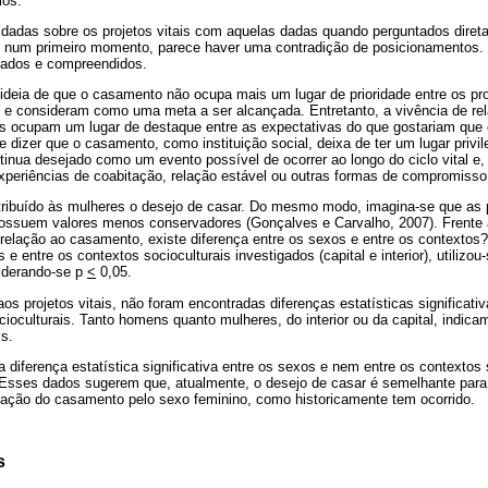
ios.
dadas sobre os projetos vitais com aquelas dadas quando perguntados diret
, num primeiro momento, parece haver uma contradição de posicionamentos.
sados e compreendidos.
deia de que o casamento não ocupa mais um lugar de prioridade entre os proj
 e consideram como uma meta a ser alcançada. Entretanto, a vivência de r
las ocupam um lugar de destaque entre as expectativas do que gostariam que
 dizer que o casamento, como instituição social, deixa de ter um lugar privil
tinua desejado como um evento possível de ocorrer ao longo do ciclo vital e
xperiências de coabitação, relação estável ou outras formas de compromisso 
tribuído às mulheres o desejo de casar. Do mesmo modo, imagina-se que as
ossuem valores menos conservadores (Gonçalves e Carvalho, 2007). Frente
relação ao casamento, existe diferença entre os sexos e entre os contextos?
e entre os contextos socioculturais investigados (capital e interior), utilizo
iderando-se p
<
0,05.
os projetos vitais, não foram encontradas diferenças estatísticas significat
ioculturais. Tanto homens quanto mulheres, do interior ou da capital, indica
is.
diferença estatística significativa entre os sexos e nem entre os contextos 
. Esses dados sugerem que, atualmente, o desejo de casar é semelhante par
ação do casamento pelo sexo feminino, como historicamente tem ocorrido.
s