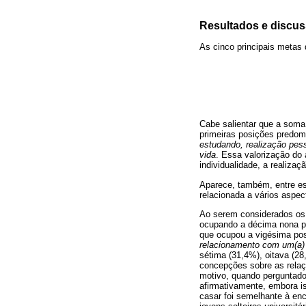
Resultados e discu
As cinco principais metas 
Cabe salientar que a soma
primeiras posições predom
estudando, realização pes
vida
. Essa valorização do 
individualidade, a realiza
Aparece, também, entre e
relacionada a vários aspect
Ao serem considerados os 
ocupando a décima nona po
que ocupou a vigésima pos
relacionamento com um(a) 
sétima (31,4%), oitava (2
concepções sobre as relaç
motivo, quando perguntad
afirmativamente, embora i
casar foi semelhante à enc