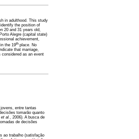
sh in adulthood. This study
dentify the position of
n 20 and 31 years old,
Porto Alegre (capital state)
ofessional achievement,
th
in the 19
place. No
indicate that marriage,
ns considered as an event
jovens, entre tantas
e decisões tomarão quanto
a
et al.
, 2006). A busca de
 tomadas de decisões
s ao trabalho (satisfação