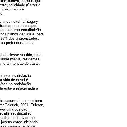
ar, afetivo, constituição
tar, felicidade (Carter e
 investimento e
o.
s anos noventa, Zagury
ntrados, constatou que,
presente uma contribuição
nos planos de vida e, para
3,15% dos entrevistados.
r ou pertencer a uma
ital. Nesse sentido, uma
classe média, residentes
nto à intenção de casar:
alho e à satisfação
a vida de casal é
nfase na satisfação
ade estava relacionada à
 do casamento para o bem-
McGoldrick, 2001; Erikson,
upava uma posição
nas últimas décadas
ardias e instáveis no
 jovens estão iniciando
do casar e ter filhos