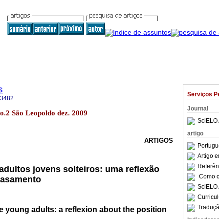
s
Serviços P
-3482
Journal
no.2 São Leopoldo dez. 2009
SciELO 
artigo
ARTIGOS
Portugu
Artigo 
Referên
 adultos jovens solteiros: uma reflexão
Como ci
 casamento
SciELO 
Curricu
Traduçã
le young adults: a reflexion about the position