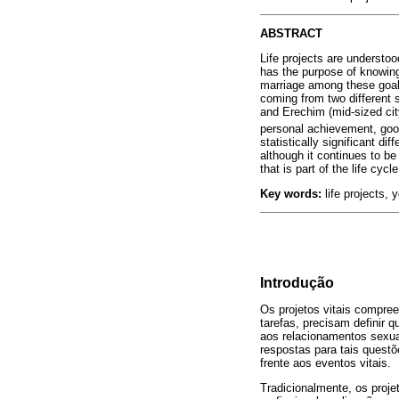
ABSTRACT
Life projects are understoo
has the purpose of knowing,
marriage among these goal
coming from two different so
and Erechim (mid-sized city
personal achievement, good
statistically significant di
although it continues to be
that is part of the life cycle
Key words:
life projects, 
Introdução
Os projetos vitais compre
tarefas, precisam definir 
aos relacionamentos sexuai
respostas para tais quest
frente aos eventos vitais.
Tradicionalmente, os proje