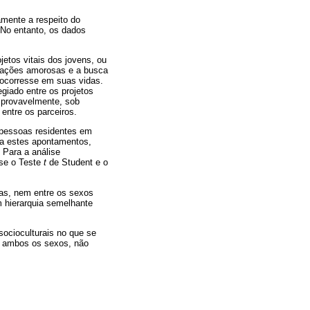
amente a respeito do
 No entanto, os dados
etos vitais dos jovens, ou
elações amorosas e a busca
 ocorresse em suas vidas.
egiado entre os projetos
, provavelmente, sob
entre os parceiros.
 pessoas residentes em
 a estes apontamentos,
 Para a análise
u-se o Teste
t
de Student e o
ivas, nem entre os sexos
m hierarquia semelhante
socioculturais no que se
a ambos os sexos, não