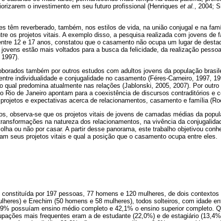
iorizarem o investimento em seu futuro profissional (Henriques
et al.
, 2004; S
 têm reverberado, também, nos estilos de vida, na união conjugal e na famíl
e os projetos vitais. A exemplo disso, a pesquisa realizada com jovens de 
 entre 12 e 17 anos, constatou que o casamento não ocupa um lugar de destaq
jovens estão mais voltados para a busca da felicidade, da realização pessoa
, 1997).
oborados também por outros estudos com adultos jovens da população brasil
ntre individualidade e conjugalidade no casamento (Féres-Carneiro, 1997, 19
, o qual predomina atualmente nas relações (Jablonski, 2005, 2007). Por outr
do Rio de Janeiro apontam para a coexistência de discursos contraditórios e 
projetos e expectativas acerca de relacionamentos, casamento e família (Ro
os, observa-se que os projetos vitais de jovens de camadas médias da popula
ansformações na natureza dos relacionamentos, na vivência da conjugalida
lha ou não por casar. A partir desse panorama, este trabalho objetivou con
izam seus projetos vitais e qual a posição que o casamento ocupa entre eles.
 constituída por 197 pessoas, 77 homens e 120 mulheres, de dois contextos s
lheres) e Erechim (50 homens e 58 mulheres), todos solteiros, com idade en
7,9% possuíam ensino médio completo e 42,1% o ensino superior completo. Qu
pações mais frequentes eram a de estudante (22,0%) e de estagiário (13,4%