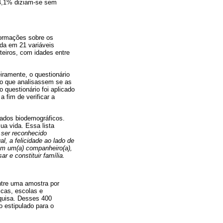
e 4,1% diziam-se sem
formações sobre os
ada em 21 variáveis
teiros, com idades entre
iramente, o questionário
tado que analisassem se as
 questionário foi aplicado
 fim de verificar a
 dados biodemográficos.
ua vida. Essa lista
, ser reconhecido
ual, a felicidade ao lado de
om um(a) companheiro(a),
r e constituir família.
ntre uma amostra por
icas, escolas e
squisa. Desses 400
o estipulado para o