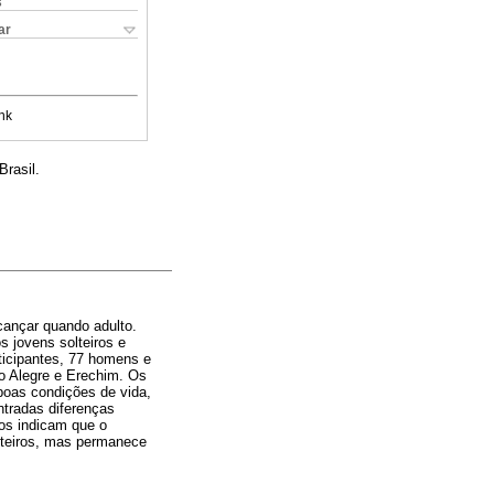
s
ar
nk
rasil.
cançar quando adulto.
s jovens solteiros e
rticipantes, 77 homens e
to Alegre e Erechim. Os
 boas condições de vida,
ntradas diferenças
dos indicam que o
olteiros, mas permanece