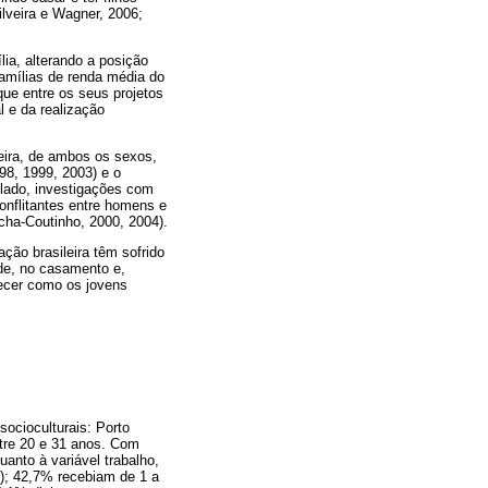
ilveira e Wagner, 2006;
ia, alterando a posição
famílias de renda média do
ue entre os seus projetos
l e da realização
eira, de ambos os sexos,
98, 1999, 2003) e o
o lado, investigações com
conflitantes entre homens e
cha-Coutinho, 2000, 2004).
ção brasileira têm sofrido
de, no casamento e,
hecer como os jovens
ocioculturais: Porto
tre 20 e 31 anos. Com
anto à variável trabalho,
); 42,7% recebiam de 1 a