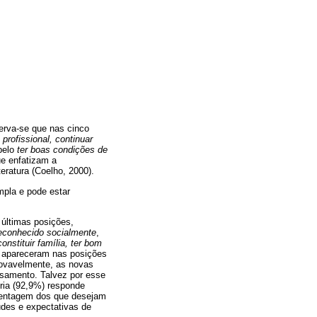
erva-se que nas cinco
 profissional, continuar
pelo
ter boas condições de
ue enfatizam a
eratura (Coelho, 2000).
mpla e pode estar
 últimas posições,
reconhecido socialmente
,
constituir família, ter bom
apareceram nas posições
rovavelmente, as novas
asamento. Talvez por esse
ria (92,9%) responde
rcentagem dos que desejam
udes e expectativas de