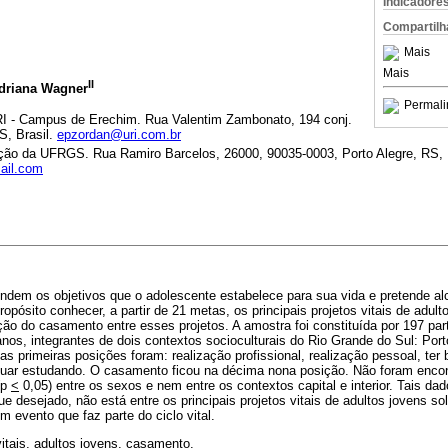
Indicadore
Compartilh
Mais
Mais
II
Adriana Wagner
Permali
RI - Campus de Erechim. Rua Valentim Zambonato, 194 conj.
S, Brasil.
epzordan@uri.com.br
ão da UFRGS. Rua Ramiro Barcelos, 26000, 90035-0003, Porto Alegre, RS, B
ail.com
endem os objetivos que o adolescente estabelece para sua vida e pretende al
pósito conhecer, a partir de 21 metas, os principais projetos vitais de adulto
sição do casamento entre esses projetos. A amostra foi constituída por 197 pa
nos, integrantes de dois contextos socioculturais do Rio Grande do Sul: Por
nas primeiras posições foram: realização profissional, realização pessoal, ter
inuar estudando. O casamento ficou na décima nona posição. Não foram enco
(p
<
0,05) entre os sexos e nem entre os contextos capital e interior. Tais da
 desejado, não está entre os principais projetos vitais de adultos jovens s
evento que faz parte do ciclo vital.
itais, adultos jovens, casamento.