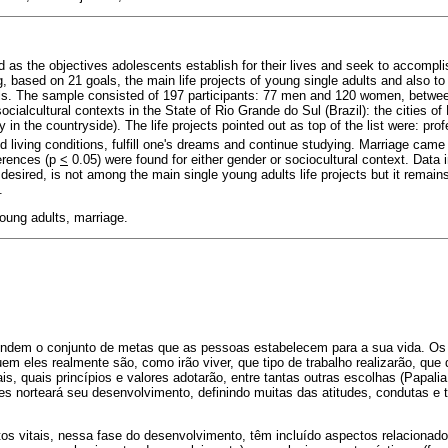
d as the objectives adolescents establish for their lives and seek to accompli
 based on 21 goals, the main life projects of young single adults and also to i
s. The sample consisted of 197 participants: 77 men and 120 women, betwee
cialcultural contexts in the State of Rio Grande do Sul (Brazil): the cities of 
 in the countryside). The life projects pointed out as top of the list were: pr
 living conditions, fulfill one's dreams and continue studying. Marriage came 
fferences (p
<
0.05) were found for either gender or sociocultural context. Data 
 desired, is not among the main single young adults life projects but it remai
.
young adults, marriage.
endem o conjunto de metas que as pessoas estabelecem para a sua vida. Os 
quem eles realmente são, como irão viver, que tipo de trabalho realizarão, qu
s, quais princípios e valores adotarão, entre tantas outras escolhas (Papali
ões norteará seu desenvolvimento, definindo muitas das atitudes, condutas e
tos vitais, nessa fase do desenvolvimento, têm incluído aspectos relacionado