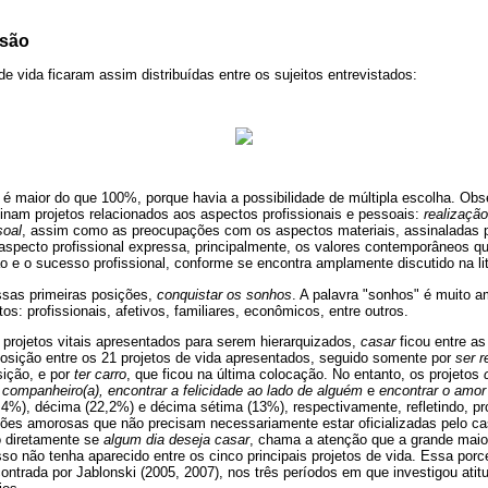
ssão
de vida ficaram assim distribuídas entre os sujeitos entrevistados:
 é maior do que 100%, porque havia a possibilidade de múltipla escolha. Obs
inam projetos relacionados aos aspectos profissionais e pessoais:
realização
soal
, assim como as preocupações com os aspectos materiais, assinaladas 
aspecto profissional expressa, principalmente, os valores contemporâneos q
ção e o sucesso profissional, conforme se encontra amplamente discutido na lit
ssas primeiras posições,
conquistar os sonhos
. A palavra "sonhos" é muito a
os: profissionais, afetivos, familiares, econômicos, entre outros.
projetos vitais apresentados para serem hierarquizados,
casar
ficou entre as
sição entre os 21 projetos de vida apresentados, seguido somente por
ser 
ição, e por
ter carro
, que ficou na última colocação. No entanto, os projetos
companheiro(a), encontrar a felicidade ao lado de alguém
e
encontrar o amor
8,4%), décima (22,2%) e décima sétima (13%), respectivamente, refletindo, p
ões amorosas que não precisam necessariamente estar oficializadas pelo c
o diretamente se
algum dia deseja casar
, chama a atenção que a grande maio
sso não tenha aparecido entre os cinco principais projetos de vida. Essa po
ontrada por Jablonski (2005, 2007), nos três períodos em que investigou atit