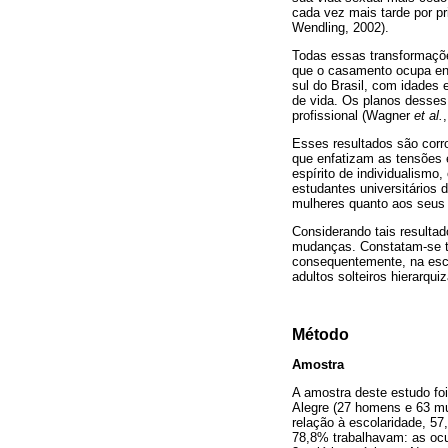
cada vez mais tarde por pr
Wendling, 2002).
Todas essas transformações
que o casamento ocupa entr
sul do Brasil, com idades
de vida. Os planos desses 
profissional (Wagner
et al.
Esses resultados são corr
que enfatizam as tensões e
espírito de individualismo
estudantes universitários 
mulheres quanto aos seus 
Considerando tais resultad
mudanças. Constatam-se tr
consequentemente, na esco
adultos solteiros hierarqu
Método
Amostra
A amostra deste estudo foi
Alegre (27 homens e 63 mu
relação à escolaridade, 5
78,8% trabalhavam: as ocu