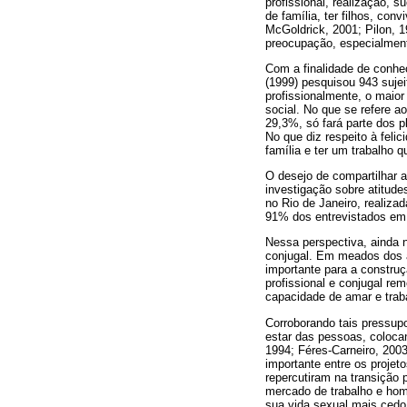
profissional, realização, 
de família, ter filhos, con
McGoldrick, 2001; Pilon,
preocupação, especialment
Com a finalidade de conhe
(1999) pesquisou 943 sujei
profissionalmente, o maior
social. No que se refere 
29,3%, só fará parte dos p
No que diz respeito à feli
família e ter um trabalho 
O desejo de compartilhar 
investigação sobre atitude
no Rio de Janeiro, realiza
91% dos entrevistados em
Nessa perspectiva, ainda n
conjugal. Em meados dos a
importante para a construç
profissional e conjugal rem
capacidade de amar e trab
Corroborando tais pressup
estar das pessoas, coloca
1994; Féres-Carneiro, 2003
importante entre os proje
repercutiram na transição 
mercado de trabalho e homo
sua vida sexual mais cedo