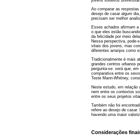
jovens solteiros universitár
Ao comparar as respostas 
desejo de casar algum dia
precisam ser melhor anali
Esses achados afirmam a i
o que eles estão buscando
da felicidade por meio de
Nessa perspectiva, pode-se
vitais dos jovens, mas con
diferentes arranjos como e
Tradicionalmente é mais a
grandes centros urbanos p
pergunta-se: será que, em 
comparativa entre os sexos 
Teste Mann-Whitney, cons
Neste estudo, em relação a
nem entre os contextos soc
entre os seus projetos vita
Também não foi encontrada 
refere ao desejo de casar
havendo uma maior valoriz
Considerações finai