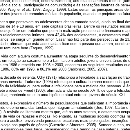
sucesso, reconhecimento, desenvolvimento), aos relacionamentos íntimos (famili
vivência social, participação na comunidade) e às sensações internas de bem-es
 1986; Wagner
et al.
, 1997; Zagury, 1999). Estas seriam as principais áreas de
e dos jovens de camadas médias da população, quando se projetam no futur
cer o que pensavam os adolescentes dessa camada social, ainda no final do
tos de 14 e 18 anos, em sete capitais brasileiras. Dentre os resultados enco
 desejo é ter um trabalho que permita realização profissional e financeira e a
aos relacionamentos íntimos, para 42,4% dos adolescentes, o casamento está 
lanos, se surgir um grande amor. Casar não faz parte das perspectivas de 1
cidade, afirmam que está associada a ficar com a pessoa que amam, construi
que remunere bem (Zagury, 1999).
a vida com alguém costuma aumentar na etapa seguinte do desenvolvimento v
s em relação ao casamento e à família com adultos jovens universitários de 
da em 1986 e repetida em 1993 e 2003, encontrou os seguintes resultados qua
 1986, 86% em 1993, e 86,1% em 2003 (Jablonski, 2005, 2007).
a década de setenta, Udry (1971) relacionou a felicidade à satisfação no trab
nos noventa, Turkenicz (1995) referiu que a cultura humana recomenda que 
ão da felicidade ou para evitar a infelicidade para a maioria das pessoas. A ê
ete à ideia de Freud (1980), afirmada ainda no século XVIII, de que a felicid
alhar, mantendo-se esta uma hipótese atual entre os jovens do século XXI.
ostos, é expressivo o número de pesquisadores que salientam a importância
ndo-o como uma das tarefas que integram a maturidade (Bee, 1997; Carter e 
). A revisão da literatura mostra que, até os anos setenta, o casamento oc
tos de vida de rapazes e moças. No entanto, as mudanças sociais ocorridas 
para a adultez, envolvendo percursos escolares mais prolongados, inserções t
logia nos papéis de gênero (Guerreiro e Abrantes, 2005). Somado a isso, os
 e casando-se mais tarde, permanecendo mais tempo na casa paterna, preferin