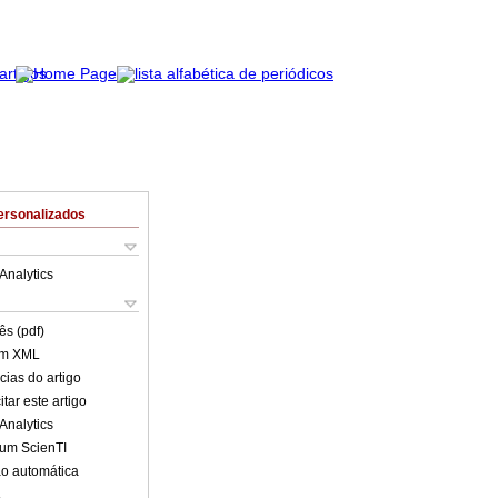
ersonalizados
Analytics
ês (pdf)
em XML
cias do artigo
tar este artigo
Analytics
lum ScienTI
o automática