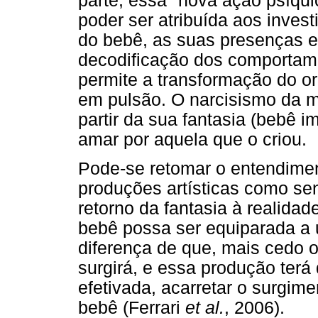
parte, essa "nova ação psíqu
poder ser atribuída aos inves
do bebê, as suas presenças e 
decodificação dos comportame
permite a transformação do or
em pulsão. O narcisismo da m
partir da sua fantasia (bebê 
amar por aquela que o criou.
Pode-se retomar o entendimen
produções artísticas como s
retorno da fantasia à realida
bebê possa ser equiparada a 
diferença de que, mais cedo o
surgirá, e essa produção terá 
efetivada, acarretar o surgim
bebê (Ferrari
et al.
, 2006).