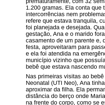
prematuramente, com 32 sema
1.200 gramas. Ela conta que 
intercorrências nem problemas
refere que estava tranquila, c
foi planejada e desejada. Q
gestação, Ana e o marido for
casamento de um parente e, d
festa, aproveitaram para pass
e ela foi atendida na emergên
município vizinho que possuí
bebê que estava nascendo mui
Nas primeiras visitas ao beb
Neonatal (UTI Neo), Ana tinha
aproximar da filha. Ela perma
distância do berço onde Mari
na frente do corpo, como se 