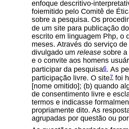
enfoque descritivo-interpretat
foiemitido pelo Comitê de Éti
sobre a pesquisa. Os procedim
de um site para publicação do
escrito em linguagem Php, o q
meses. Através do serviço de
divulgado um
release
sobre a
e o convite aos homens usuári
6
participar da pesquisa
. As p
7
participação livre. O site
foi 
[nome omitido]; (b) quando al
de consentimento livre e esc
termos e indicasse formalment
propriamente dito. As respos
agrupadas por questão ou por