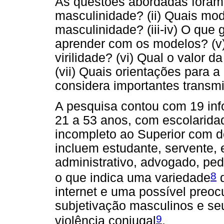
As questões abordadas foram: 
masculinidade? (ii) Quais mo
masculinidade? (iii-iv) O que
aprender com os modelos? (v)
virilidade? (vi) Qual o valor d
(vii) Quais orientações para 
considera importantes transmi
A pesquisa contou com 19 infor
21 a 53 anos, com escolarida
incompleto ao Superior com d
incluem estudante, servente, 
administrativo, advogado, ped
8
o que indica uma variedade
d
internet e uma possível preo
subjetivação masculinos e se
9
violência conjugal
.