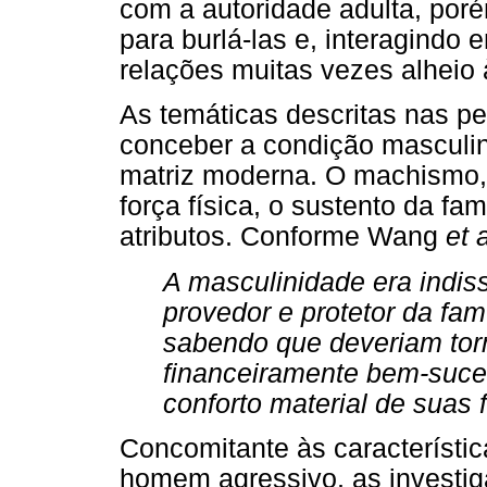
com a autoridade adulta, por
para burlá-las e, interagindo 
relações muitas vezes alheio 
As temáticas descritas nas 
conceber a condição masculi
matriz moderna. O machismo, a
força física, o sustento da fa
atributos. Conforme Wang
et a
A masculinidade era indi
provedor e protetor da fa
sabendo que deveriam torn
financeiramente bem-suce
conforto material de suas f
Concomitante às característic
homem agressivo, as investig