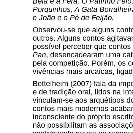
Bela e a Fera, O Patinho Feio
Porquinhos, A Gata Borralhei
e
João e o Pé de Feijão.
Observou-se que alguns cont
outros. Alguns contos agitav
possível perceber que conto
Pan
, desencadearam uma cata
pela competição. Porém, os 
vivências mais arcaicas, ligad
Bettelheim (2007) fala da imp
e de tradição oral, lidos na í
vinculam-se aos arquétipos do
contos mais modernos acabam
inconsciente do próprio escri
não possibilitam as associaçõ