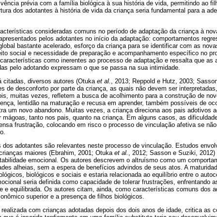
 vivência prévia com a família biológica à sua história de vida, permitindo ao f
rtura dos adotantes à história de vida da criança seria fundamental para a a
racterísticas consideradas comuns no período de adaptação da criança à nova
presentados pelos adotantes no início da adaptação: comportamentos regres
lobal bastante acelerado, esforço da criança para se identificar com as novas
ito social e necessidade de preparação e acompanhamento específico no proc
características como inerentes ao processo de adaptação e ressalta que as 
as pelo adotando expressam o que se passa na sua intimidade.
á citadas, diversos autores (Otuka
et al.
, 2013; Reppold e Hutz, 2003; Sasson
es de desconforto por parte da criança, as quais não devem ser interpretad
ois, muitas vezes, refletem a busca de acolhimento para a construção de nov
ença, lentidão na maturação e recusa em aprender, também possíveis de ocor
ntra um novo abandono. Muitas vezes, a criança direciona aos pais adotivos 
r mágoas, tanto nos pais, quanto na criança. Em alguns casos, as dificuldade
ensa frustração, colocando em risco o processo de vinculação afetiva se nã
o.
 dos adotantes são relevantes neste processo de vinculação. Estudos envolv
crianças maiores (Ebrahim, 2001; Otuka
et al.
, 2012; Sasson e Suziki, 2012
stabilidade emocional. Os autores descrevem o altruísmo como um comporta
des alheias, sem a espera de benefícios advindos de seus atos. A maturidade
ológicos, biológicos e sociais e estaria relacionada ao equilíbrio entre o au
mocional seria definida como capacidade de tolerar frustrações, enfrentando a
te e equilibrada. Os autores citam, ainda, como características comuns dos 
onômico superior e a presença de filhos biológicos.
 realizada com crianças adotadas depois dos dois anos de idade, critica as 