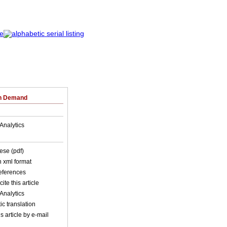
on Demand
Analytics
ese (pdf)
in xml format
references
ite this article
Analytics
c translation
s article by e-mail