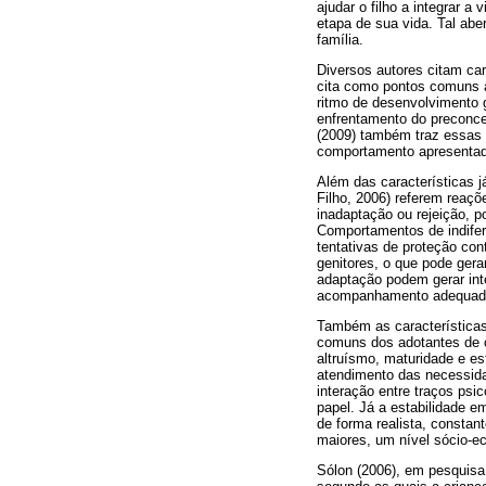
ajudar o filho a integrar a
etapa de sua vida. Tal abe
família.
Diversos autores citam ca
cita como pontos comuns a
ritmo de desenvolvimento g
enfrentamento do preconce
(2009) também traz essas 
comportamento apresentad
Além das características j
Filho, 2006) referem reaçõ
inadaptação ou rejeição, p
Comportamentos de indifer
tentativas de proteção co
genitores, o que pode gera
adaptação podem gerar int
acompanhamento adequad
Também as características
comuns dos adotantes de 
altruísmo, maturidade e e
atendimento das necessida
interação entre traços psic
papel. Já a estabilidade e
de forma realista, constan
maiores, um nível sócio-ec
Sólon (2006), em pesquisa