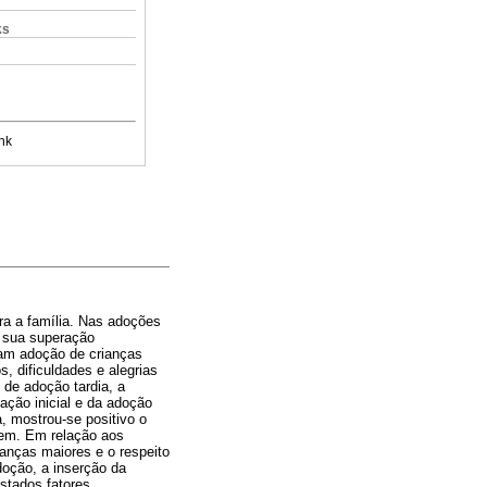
ks
nk
ra a família. Nas adoções
o sua superação
ram adoção de crianças
, dificuldades e alegrias
 de adoção tardia, a
ação inicial e da adoção
, mostrou-se positivo o
igem. Em relação aos
ianças maiores e o respeito
doção, a inserção da
istados fatores