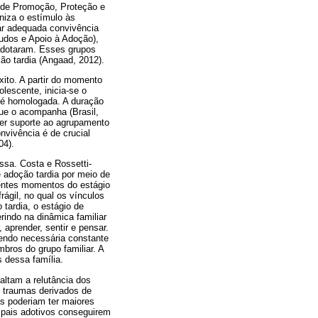
l de Promoção, Proteção e
niza o estímulo às
tar adequada convivência
udos e Apoio à Adoção),
 adotaram. Esses grupos
ão tardia (Angaad, 2012).
ito. A partir do momento
escente, inicia-se o
 é homologada. A duração
que o acompanha (Brasil,
er suporte ao agrupamento
nvivência é de crucial
04).
sa. Costa e Rossetti-
 adoção tardia por meio de
entes momentos do estágio
ágil, no qual os vínculos
tardia, o estágio de
erindo na dinâmica familiar
 aprender, sentir e pensar.
sendo necessária constante
bros do grupo familiar. A
 dessa família.
altam a relutância dos
e traumas derivados de
as poderiam ter maiores
 pais adotivos conseguirem