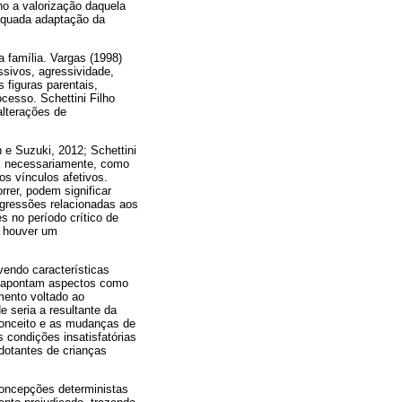
ilho a valorização daquela
dequada adaptação da
 família. Vargas (1998)
sivos, agressividade,
 figuras parentais,
esso. Schettini Filho
alterações de
 e Suzuki, 2012; Schettini
as, necessariamente, como
os vínculos afetivos.
rer, podem significar
agressões relacionadas aos
s no período crítico de
o houver um
endo características
) apontam aspectos como
mento voltado ao
 seria a resultante da
toconceito e as mudanças de
s condições insatisfatórias
adotantes de crianças
concepções deterministas