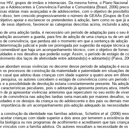
vírus HIV, grupos de irmãos e interraciais. Da mesma forma, o Plano Naciona
ças e Adolescentes à Convivência Familiar e Comunitária (Brasil, 2006) preco
ixas etárias mais avançadas e de adolescentes, com o objetivo de possibili
lém disso, tem crescido progressivamente o número de GEAAs (Grupos de Est
objetivo apoiar e esclarecer os pretendentes à adoção, bem como os que já
e seus objetivos, favorecer as categorias descritas acima, incluindo a adoç
o de uma adoção tardia, é necessário um período de adaptação para o seu êx
adoção assumem a guarda, para fins de adoção de uma criança ou de um adol
io de convivência, que perdura até o momento em que a sentença de adoção
eterminação judicial e pode ser prorrogada por sugestão da equipe técnica 
ecomendável que haja um acompanhamento técnico, com o objetivo de fornec
iculdades e nos desafios que poderão surgir. Assim, o período de estágio de co
lvimento dos laços de afetividade entre adotando(s) e adotante(s) (Paiva, 20
ue abordam essas vivências no decorrer desse período de adaptação é escas
am os processos de construção da maternidade e paternidade em situações de
casal que adotou duas crianças com idade superior a quatro anos em difer
a pesquisa, os autores concebem o estágio de convivência como um período fr
 e a possibilidade de devolução estaria constantemente presente. Na adoção 
características peculiares, pois o adotando já apresenta postura ativa, interf
m de já apresentar vivências anteriores que repercutem no seu estilo de viver,
io de convivência nas adoções tardias seria marcado por maiores desafios, 
sidades e os desejos da criança ou do adolescente e dos pais ou demais mem
, a importância de um acompanhamento pós-adoção adequado às necessidades
a construção da identidade nas famílias adotivas, Schettini
et al.
(2006) ress
aceitar crianças com idade superior a dois anos por temerem a existência d
ia biológica ou nos programas de acolhimento e acreditarem que tais crianç
er vínculos com a família adotiva. Os autores ressaltam a necessidade de os