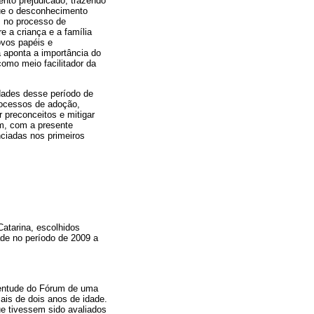
ento prejudicado, trazendo
 que o desconhecimento
es no processo de
e a criança e a família
ovos papéis e
 aponta a importância do
como meio facilitador da
idades desse período de
rocessos de adoção,
 preconceitos e mitigar
im, com a presente
nciadas nos primeiros
atarina, escolhidos
ade no período de 2009 a
ventude do Fórum de uma
ais de dois anos de idade.
ue tivessem sido avaliados