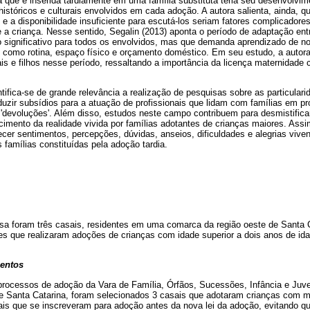
 que é inserida tardiamente em uma família substituta teria seu desenvolvim
históricos e culturais envolvidos em cada adoção. A autora salienta, ainda,
 e a disponibilidade insuficiente para escutá-los seriam fatores complicador
e a criança. Nesse sentido, Segalin (2013) aponta o período de adaptação entr
ignificativo para todos os envolvidos, mas que demanda aprendizado de n
 como rotina, espaço físico e orçamento doméstico. Em seu estudo, a autora
is e filhos nesse período, ressaltando a importância da licença maternidade 
ifica-se de grande relevância a realização de pesquisas sobre as particular
duzir subsídios para a atuação de profissionais que lidam com famílias em p
 'devoluções'. Além disso, estudos neste campo contribuem para desmistificar
ecimento da realidade vivida por famílias adotantes de crianças maiores. Ass
er sentimentos, percepções, dúvidas, anseios, dificuldades e alegrias vive
famílias constituídas pela adoção tardia.
isa foram três casais, residentes em uma comarca da região oeste de Santa C
es que realizaram adoções de crianças com idade superior a dois anos de id
mentos
processos de adoção da Vara de Família, Órfãos, Sucessões, Infância e Ju
e Santa Catarina, foram selecionados 3 casais que adotaram crianças com m
ais que se inscreveram para adoção antes da nova lei da adoção, evitando q