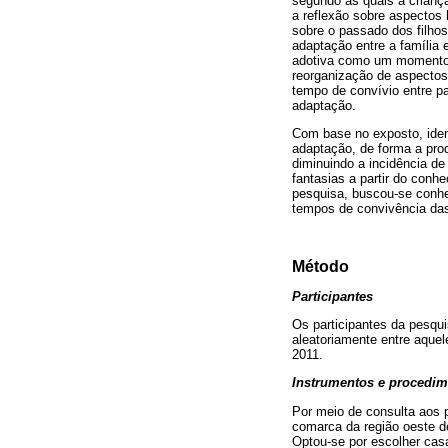
segundo as quais a criança
a reflexão sobre aspectos 
sobre o passado dos filhos
adaptação entre a família 
adotiva como um momento s
reorganização de aspectos
tempo de convívio entre pa
adaptação.
Com base no exposto, ident
adaptação, de forma a pro
diminuindo a incidência de
fantasias a partir do conh
pesquisa, buscou-se conhec
tempos de convivência das 
Método
Participantes
Os participantes da pesqu
aleatoriamente entre aquel
2011.
Instrumentos e procedi
Por meio de consulta aos 
comarca da região oeste d
Optou-se por escolher cas