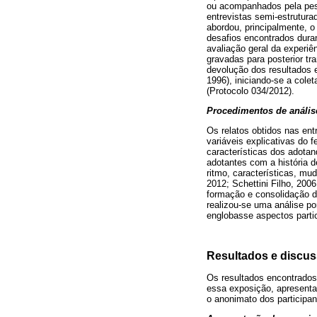
ou acompanhados pela pesq
entrevistas semi-estrutura
abordou, principalmente, o
desafios encontrados duran
avaliação geral da experiê
gravadas para posterior tr
devolução dos resultados 
1996), iniciando-se a col
(Protocolo 034/2012).
Procedimentos de anális
Os relatos obtidos nas ent
variáveis explicativas do 
características dos adotan
adotantes com a história d
ritmo, características, mu
2012; Schettini Filho, 200
formação e consolidação d
realizou-se uma análise po
englobasse aspectos partic
Resultados e discu
Os resultados encontrados
essa exposição, apresenta
o anonimato dos participan