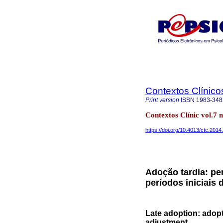
Contextos Clínico
Print version
ISSN
1983-348
Contextos Clínic vol.7 
https://doi.org/10.4013/ctc.2014
Adoção tardia: pe
períodos iniciais
Late adoption: adopte
adjustment