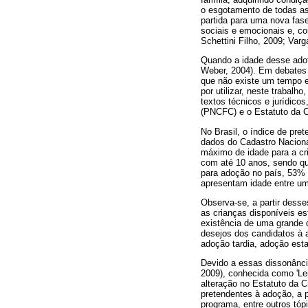
o esgotamento de todas as 
partida para uma nova fase
sociais e emocionais e, 
Schettini Filho, 2009; Varg
Quando a idade desse adota
Weber, 2004). Em debates 
que não existe um tempo e
por utilizar, neste trabalh
textos técnicos e jurídico
(PNCFC) e o Estatuto da C
No Brasil, o índice de pr
dados do Cadastro Naciona
máximo de idade para a cr
com até 10 anos, sendo que
para adoção no país, 53% 
apresentam idade entre u
Observa-se, a partir dess
as crianças disponíveis es
existência de uma grande 
desejos dos candidatos à 
adoção tardia, adoção esta
Devido a essas dissonância
2009), conhecida como 'Le
alteração no Estatuto da Cr
pretendentes à adoção, a p
programa, entre outros tóp