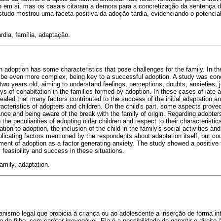
ão em si, mas os casais citaram a demora para a concretização da sentença 
tudo mostrou uma faceta positiva da adoção tardia, evidenciando o potencial 
rdia, família, adaptação.
 adoption has some characteristics that pose challenges for the family. In th
 be even more complex, being key to a successful adoption. A study was con
wo years old, aiming to understand feelings, perceptions, doubts, anxieties, jo
ys of cohabitation in the families formed by adoption. In these cases of late a
ealed that many factors contributed to the success of the initial adaptation a
racteristics of adopters and children. On the child's part, some aspects prove
ance and being aware of the break with the family of origin. Regarding adopters,
to the peculiarities of adopting older children and respect to their characteristics
elation to adoption, the inclusion of the child in the family's social activities 
icating factors mentioned by the respondents about adaptation itself, but cou
ment of adoption as a factor generating anxiety. The study showed a positive f
 feasibility and success in these situations.
amily, adaptation.
nismo legal que propicia à criança ou ao adolescente a inserção de forma i
o de filho, com caráter irrevogável. Ela é a possibilidade de garantir o direito