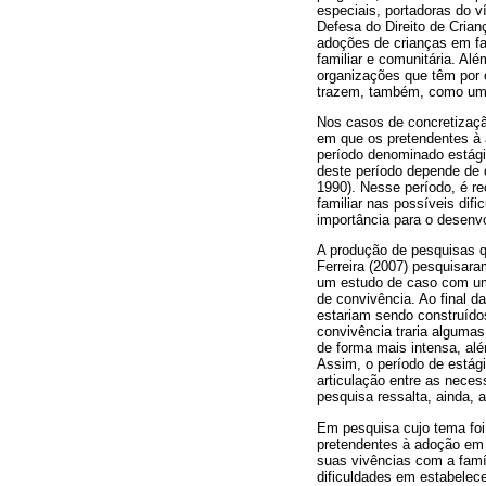
especiais, portadoras do 
Defesa do Direito de Crian
adoções de crianças em fa
familiar e comunitária. A
organizações que têm por 
trazem, também, como um d
Nos casos de concretizaçã
em que os pretendentes à 
período denominado estág
deste período depende de d
1990). Nesse período, é r
familiar nas possíveis dif
importância para o desenvo
A produção de pesquisas q
Ferreira (2007) pesquisar
um estudo de caso com um 
de convivência. Ao final d
estariam sendo construídos
convivência traria algumas 
de forma mais intensa, alé
Assim, o período de estág
articulação entre as neces
pesquisa ressalta, ainda
Em pesquisa cujo tema foi 
pretendentes à adoção em 
suas vivências com a famíl
dificuldades em estabelec