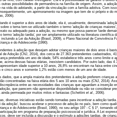
outras possibilidades de permanência na família de origem. Assim, a adoção
 na vida do adotando, a partir da vinculação com a família adotiva. Com is
consequentemente, um aprimoramento na imagem que tem de si próprio e do 
as, 2006).
ndo é superior a dois anos de idade, ela é, usualmente, denominada 'adoção 
sobre o tema tem-se utilizado também o termo 'adoção de crianças maiores',
xato ou adequado para a adoção, ou mesmo que possa parecer 'tarde demais'
o, o termo 'adoção tardia', por ser amplamente utilizado na literatura científi
s, incluindo a Lei da Adoção (Brasil, 2009), o Plano Nacional de Convivência F
riança e do Adolescente (1990).
etendentes à adoção que desejam adotar crianças maiores de dois anos é bas
l de Adoção (CNJ, 2014), dos cerca de 27.363 pretendentes cadastrados, 4
iança pretendida um ano de idade, 54% estabelece três anos como limite e 
, acima dessas faixas etárias, inexistem candidatos. Por outro lado, das 4.
apresentam idade superior a 10 anos, 26,8% se encontram na faixa entre ci
m e cinco anos e somente 1,2% estão com menos de um ano de idade.
es dados, que a ampla maioria dos pretendentes à adoção preferem crianças 
tão concentradas na faixa etária dos 5 aos 10 anos ou mais (CNJ, 2014). Assi
discrepância entre as necessidades das crianças que aguardam a inserção e
adoção, que parecem não apresentar disponibilidade ou não se considerar pre
 ainda permeada por muitos mitos e fantasias (Schettini
et al.,
2006).
s, diversas iniciativas estão sendo tomadas para incentivar a adoção tardia. 
i da adoção', buscou acelerar o processo de adoção no país, bem como qualif
iança e do Adolescente (Brasil, 1990), no seu artigo 197 - C § 1º, tornando ob
articipação em programa de preparação psicossocial e jurídica. A Lei express
icos, deve ser incluída a discussão e o estímulo a adoções tardias, de cria