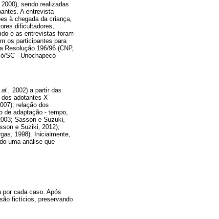
 2000), sendo realizadas
antes. A entrevista
ões à chegada da criança,
ores dificultadores,
ido e as entrevistas foram
om os participantes para
la Resolução 196/96 (CNP,
ecó/SC - Unochapecó
 al.,
2002) a partir das
s dos adotantes X
007); relação dos
so de adaptação - tempo,
2003; Sasson e Suzuki,
sson e Suziki, 2012);
rgas, 1998). Inicialmente,
ando uma análise que
a por cada caso. Após
ão fictícios, preservando