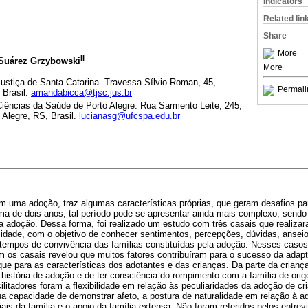
Indicators
Related lin
Share
More
II
 Suárez Grzybowski
More
Justiça de Santa Catarina. Travessa Sílvio Roman, 45,
Permali
 Brasil.
amandabicca@tjsc.jus.br
Ciências da Saúde de Porto Alegre. Rua Sarmento Leite, 245,
 Alegre, RS, Brasil.
lucianasg@ufcspa.edu.br
m uma adoção, traz algumas características próprias, que geram desafios pa
ma de dois anos, tal período pode se apresentar ainda mais complexo, send
da adoção. Dessa forma, foi realizado um estudo com três casais que realiza
dade, com o objetivo de conhecer sentimentos, percepções, dúvidas, anseios
 tempos de convivência das famílias constituídas pela adoção. Nesses casos
m os casais revelou que muitos fatores contribuíram para o sucesso da adapt
e para as características dos adotantes e das crianças. Da parte da criança
a história de adoção e de ter consciência do rompimento com a família de or
ilitadores foram a flexibilidade em relação às peculiaridades da adoção de cr
ua capacidade de demonstrar afeto, a postura de naturalidade em relação à a
ais da família e o apoio da família extensa. Não foram referidos pelos entrev