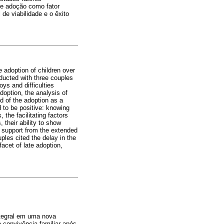
de adoção como fator
de viabilidade e o êxito
e adoption of children over
ducted with three couples
ys and difficulties
doption, the analysis of
nd of the adoption as a
d to be positive: knowing
 the facilitating factors
, their ability to show
and support from the extended
ples cited the delay in the
acet of late adoption,
ntegral em uma nova
 à convivência familiar após