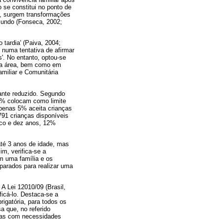
 se constitui no ponto de
so, surgem transformações
mundo (Fonseca, 2002;
tardia' (Paiva, 2004;
 numa tentativa de afirmar
. No entanto, optou-se
ca da área, bem como em
amiliar e Comunitária
tante reduzido. Segundo
1% colocam como limite
apenas 5% aceita crianças
791 crianças disponíveis
nco e dez anos, 12%
até 3 anos de idade, mas
m, verifica-se a
m uma família e os
parados para realizar uma
A Lei 12010/09 (Brasil,
icá-lo. Destaca-se a
rigatória, para todos os
a que, no referido
nças com necessidades