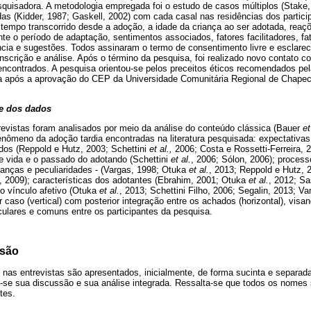
uisadora. A metodologia empregada foi o estudo de casos múltiplos (Stake,
das (Kidder, 1987; Gaskell, 2002) com cada casal nas residências dos particip
 tempo transcorrido desde a adoção, a idade da criança ao ser adotada, reaç
te o período de adaptação, sentimentos associados, fatores facilitadores, fat
ncia e sugestões. Todos assinaram o termo de consentimento livre e esclarec
anscrição e análise. Após o término da pesquisa, foi realizado novo contato c
encontrados. A pesquisa orientou-se pelos preceitos éticos recomendados pe
eta após a aprovação do CEP da Universidade Comunitária Regional de Chap
e dos dados
revistas foram analisados por meio da análise do conteúdo clássica (Bauer
et
fenômeno da adoção tardia encontradas na literatura pesquisada: expectativa
dos (Reppold e Hutz, 2003; Schettini
et al.,
2006; Costa e Rossetti-Ferreira, 2
e vida e o passado do adotando (Schettini
et al.
, 2006; Sólon, 2006); proces
danças e peculiaridades - (Vargas, 1998; Otuka
et al.
, 2013; Reppold e Hutz, 
6, 2009); características dos adotantes (Ebrahim, 2001; Otuka
et al.
, 2012; Sa
o vínculo afetivo (Otuka
et al.
, 2013; Schettini Filho, 2006; Segalin, 2013; Va
r caso (vertical) com posterior integração entre os achados (horizontal), vis
ulares e comuns entre os participantes da pesquisa.
ssão
 nas entrevistas são apresentados, inicialmente, de forma sucinta e separad
-se sua discussão e sua análise integrada. Ressalta-se que todos os nomes s
tes.