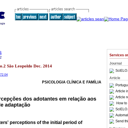
s
Services 
2
Journal
no.2 São Leopoldo Dec. 2014
SciELO 
.72.04
Article
PSICOLOGIA CLÍNICA E FAMÍLIA
Portugu
Article 
Article 
rcepções dos adotantes em relação aos
How to c
 de adaptação
SciELO 
Automati
Send thi
rs' perceptions of the initial period of