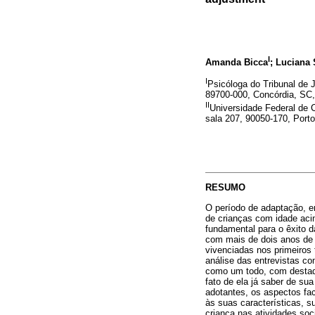
I
Amanda Bicca
; Luciana
I
Psicóloga do Tribunal de 
89700-000, Concórdia, SC,
II
Universidade Federal de 
sala 207, 90050-170, Porto
RESUMO
O período de adaptação, e
de crianças com idade aci
fundamental para o êxito 
com mais de dois anos de i
vivenciadas nos primeiros
análise das entrevistas co
como um todo, com destaqu
fato de ela já saber de su
adotantes, os aspectos fac
às suas características, s
criança nas atividades soci