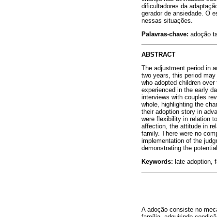
dificultadores da adaptaç
gerador de ansiedade. O es
nessas situações.
Palavras-chave:
adoção ta
ABSTRACT
The adjustment period in an
two years, this period may
who adopted children over t
experienced in the early da
interviews with couples rev
whole, highlighting the cha
their adoption story in adv
were flexibility in relation 
affection, the attitude in r
family. There were no compl
implementation of the judg
demonstrating the potential
Keywords:
late adoption, f
A adoção consiste no meca
família, adquirindo condiçã