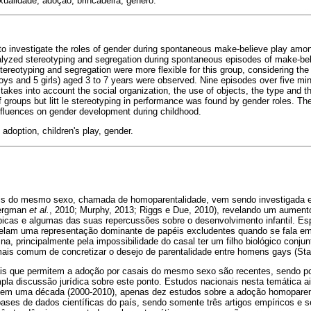
alidade, adoção, brincadeira, gênero.
to investigate the roles of gender during spontaneous make-believe play amo
yzed stereotyping and segregation during spontaneous episodes of make-beli
tereotyping and segregation were more flexible for this group, considering the
boys and 5 girls) aged 3 to 7 years were observed. Nine episodes over five mi
 takes into account the social organization, the use of objects, the type and
 groups but litt le stereotyping in performance was found by gender roles. The
nfluences on gender development during childhood.
adoption, children's play, gender.
sais do mesmo sexo, chamada de homoparentalidade, vem sendo investigada 
Bergman
et al.
, 2010; Murphy, 2013; Riggs e Due, 2010), revelando um aumen
icas e algumas das suas repercussões sobre o desenvolvimento infantil. Es
elam uma representação dominante de papéis excludentes quando se fala em
, principalmente pela impossibilidade do casal ter um filho biológico conjun
ais comum de concretizar o desejo de parentalidade entre homens gays (Sta
ais que permitem a adoção por casais do mesmo sexo são recentes, sendo po
la discussão jurídica sobre este ponto. Estudos nacionais nesta temática a
em uma década (2000-2010), apenas dez estudos sobre a adoção homoparent
bases de dados científicas do país, sendo somente três artigos empíricos e s