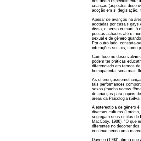
destacam especialmente t
crianças (aspectos desenvo
adoção em si (legislação, 
Apesar de avanços na área
adotadas por casais gays 
disso, o senso comum já c
poucos achados até o mome
sexual e de gênero quando
Por outro lado, constata-
interações sociais, como p
Com foco no desenvolvime
podem ter práticas educati
diferenciado em termos de
homoparental seria mais f
As diferenças/semelhança
tais performances comport
sexos (macho
versus
fêmea
de crianças para papéis d
áreas da Psicologia (Silva
A estereotipia de gênero 
diversas culturas (Lordel
segregam seus estilos de br
MacCoby, 1988). "O que es
diferentes no decorrer dos
continua sendo uma marca 
Duveen (1993) afirma que 