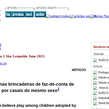
s
Services 
2
Journal
 no.1 São Leopoldo June 2015
SciELO 
.81.04
Article
ARTIGOS
Portugu
Article 
Article 
nas brincadeiras de faz-de-conta de
How to c
1
s por casais do mesmo sexo
SciELO 
Automati
Send thi
e-believe play among children adopted by