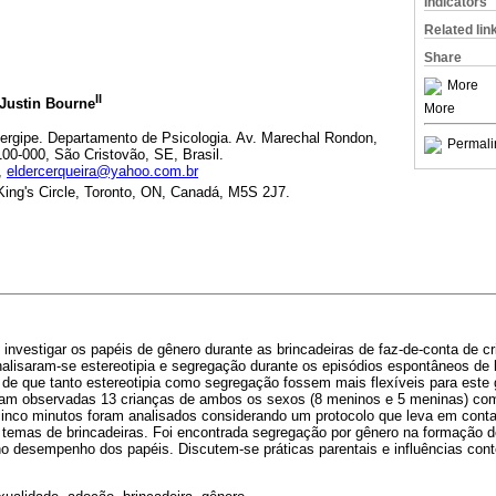
Indicators
Related lin
Share
More
II
 Justin Bourne
More
ergipe. Departamento de Psicologia. Av. Marechal Rondon,
Permali
00-000, São Cristovão, SE, Brasil.
,
eldercerqueira@yahoo.com.br
 King's Circle, Toronto, ON, Canadá, M5S 2J7.
i investigar os papéis de gênero durante as brincadeiras de faz-de-conta de c
lisaram-se estereotipia e segregação durante os episódios espontâneos de b
a de que tanto estereotipia como segregação fossem mais flexíveis para este
oram observadas 13 crianças de ambos os sexos (8 meninos e 5 meninas) com
inco minutos foram analisados considerando um protocolo que leva em conta 
s temas de brincadeiras. Foi encontrada segregação por gênero na formação 
no desempenho dos papéis. Discutem-se práticas parentais e influências con