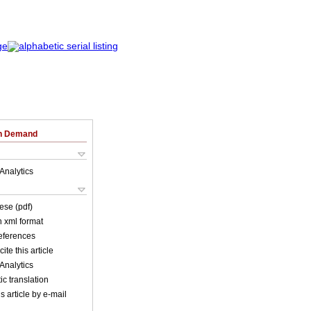
on Demand
Analytics
ese (pdf)
in xml format
references
ite this article
Analytics
c translation
s article by e-mail