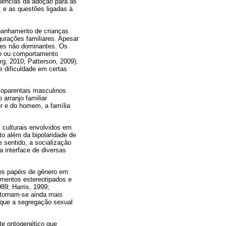
uências da adoção para as
; e as questões ligadas à
mpanhamento de crianças
urações familiares. Apesar
res não dominantes. Os
co ou comportamento
g, 2010; Patterson, 2009).
e dificuldade em certas
moparentais masculinos
arranjo familiar
r e do homem, a família
culturais envolvidos em
o além da bipolaridade de
 sentido, a socialização
 interface de diversas
nos papéis de gênero em
amentos estereotipados e
989; Harris, 1999;
tornam-se ainda mais
r que a segregação sexual
te ontogenético que