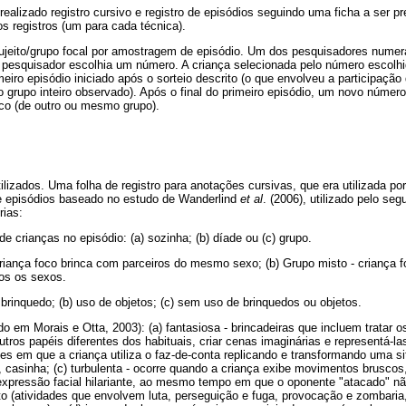
realizado registro cursivo e registro de episódios seguindo uma ficha a ser p
s registros (um para cada técnica).
sujeito/grupo focal por amostragem de episódio. Um dos pesquisadores nume
o pesquisador escolhia um número. A criança selecionada pelo número escolhi
eiro episódio iniciado após o sorteio descrito (o que envolveu a participação
 grupo inteiro observado). Após o final do primeiro episódio, um novo númer
oco (de outro ou mesmo grupo).
ilizados. Uma folha de registro para anotações cursivas, que era utilizada p
de episódios baseado no estudo de Wanderlind
et al
. (2006), utilizado pelo se
rias:
e crianças no episódio: (a) sozinha; (b) díade ou (c) grupo.
iança foco brinca com parceiros do mesmo sexo; (b) Grupo misto - criança f
os os sexos.
brinquedo; (b) uso de objetos; (c) sem uso de brinquedos ou objetos.
o em Morais e Otta, 2003): (a) fantasiosa - brincadeiras que incluem tratar
 outros papéis diferentes dos habituais, criar cenas imaginárias e representá-l
ações em que a criança utiliza o faz-de-conta replicando e transformando uma s
, casinha; (c) turbulenta - ocorre quando a criança exibe movimentos brusc
expressão facial hilariante, ao mesmo tempo em que o oponente "atacado" 
o (atividades que envolvem luta, perseguição e fuga, provocação e zombaria,