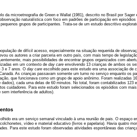
o da microetnografia de Green e Wallat (1981), descrito no Brasil por Sager 
 observação naturalística com foco em padrões de participação em episódios
pequenos grupos de participantes. Trata-se de um estudo descritivo explorató
opulação de difícil acesso, especialmente na situação requerida de observaçã
levou os autores a criar parceria em outro país, com mais tempo de legislaçã
ntemente, mais possibilidades de encontrar grupos organizados com abertu
lizadas em um contexto de
day care
envolvendo 13 crianças de ambos os se
e 3 e 7 anos. O
day care
escolhido para este estudo era uma associação de 
Canadá. As crianças passavam somente um turno no serviço enquanto os p
iação, que funcionava como um grupo de apoio anônimo. Foram realizadas 1
 dados), cada uma delas de 60 minutos. No total, foram contabilizados 123 e
ltos cuidadores. Para este estudo foram selecionados os episódios com mais
 sem interferência de adultos).
mentos
olhido era um serviço semanal vinculado à uma reunião de pais. O espaço er
olchonetes, vídeo e material educativo (livros e papelaria). Havia quatro m
dades. Para este estudo foram observadas atividades espontâneas das crian