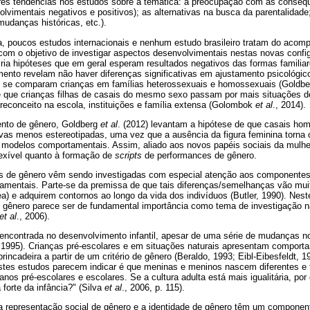
rês tendências nos estudos sobre a temática: a preocupação com as conseq
lvimentais negativos e positivos); as alternativas na busca da parentalidade
mudanças históricas, etc.).
, poucos estudos internacionais e nenhum estudo brasileiro tratam do aco
com o objetivo de investigar aspectos desenvolvimentais nestas novas config
ria hipóteses que em geral esperam resultados negativos das formas familia
nto revelam não haver diferenças significativas em ajustamento psicológi
 se comparam crianças em famílias heterossexuais e homossexuais (Goldber
se que crianças filhas de casais do mesmo sexo passam por mais situações d
reconceito na escola, instituições e família extensa (Golombok
et al
., 2014).
nto de gênero, Goldberg
et al
. (2012) levantam a hipótese de que casais ho
vas menos estereotipadas, uma vez que a ausência da figura feminina torna o 
 modelos comportamentais. Assim, aliado aos novos papéis sociais da mulhe
lexível quanto à formação de
scripts
de performances de gênero.
s de gênero vêm sendo investigadas com especial atenção aos componentes 
amentais. Parte-se da premissa de que tais diferenças/semelhanças vão muit
) e adquirem contornos ao longo da vida dos indivíduos (Butler, 1990). Neste
e gênero parece ser de fundamental importância como tema de investigação na
et al
., 2006).
é encontrada no desenvolvimento infantil, apesar de uma série de mudanças 
o, 1995). Crianças pré-escolares e em situações naturais apresentam comport
incadeira a partir de um critério de gênero (Beraldo, 1993; Eibl-Eibesfeldt, 1
tes estudos parecem indicar é que meninas e meninos nascem diferentes e 
 anos pré-escolares e escolares. Se a cultura adulta está mais igualitária, po
forte da infância?" (Silva
et al
., 2006, p. 115).
a representação social de gênero e a identidade de gênero têm um componen