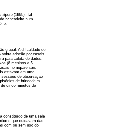
e Sperb (1998). Tal
 de brincadeira num
rio.
o grupal. A dificuldade de
o sobre adoção por casais
ra para coleta de dados.
xos (8 meninos e 5
casais homoparentais
ais estavam em uma
6 sessões de observação
pisódios de brincadeira
 de cinco minutos de
a constituído de uma sala
onitores que cuidavam das
ças com ou sem uso do