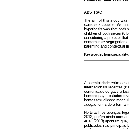
Palavras-chave:
homossexu
ABSTRACT
The aim of this study was 
same-sex couples. We anal
hypothesis was that both s
children of both sexes (8 
considering a protocol that
demonstrate segregation of
parenting and contextual i
Keywords:
homosexuality, 
A parentalidade entre ca
internacionais recentes (
comunidade de gays e lésb
homens gays, estudos rev
homossexualidade masculina
adoção tem sido a forma m
No Brasil, os avanços leg
2012, porém ainda com amp
et al.
(2013) apontam que, 
publicados nas principais 