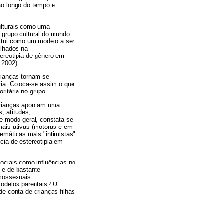
ao longo do tempo e
culturais como uma
 grupo cultural do mundo
stitui como um modelo a ser
lhados na
ereotipia de gênero em
 2002).
rianças tornam-se
ria. Coloca-se assim o que
ritária no grupo.
 crianças apontam uma
, atitudes,
e modo geral, constata-se
ais ativas (motoras e em
máticas mais "intimistas"
ia de estereotipia em
ociais como influências no
 e de bastante
omossexuais
modelos parentais? O
de-conta de crianças filhas