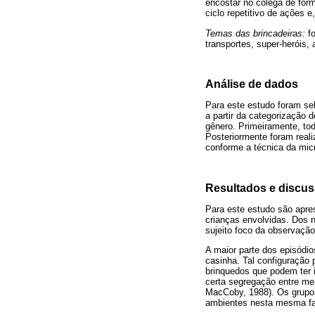
encostar no colega de form
ciclo repetitivo de ações e
Temas das brincadeiras:
fo
transportes, super-heróis,
Análise de dados
Para este estudo foram se
a partir da categorização 
gênero. Primeiramente, tod
Posteriormente foram real
conforme a técnica da micr
Resultados e discu
Para este estudo são apre
crianças envolvidas. Dos 
sujeito foco da observaçã
A maior parte dos episódi
casinha. Tal configuração 
brinquedos que podem ter 
certa segregação entre men
MacCoby, 1988). Os grupo
ambientes nesta mesma fai