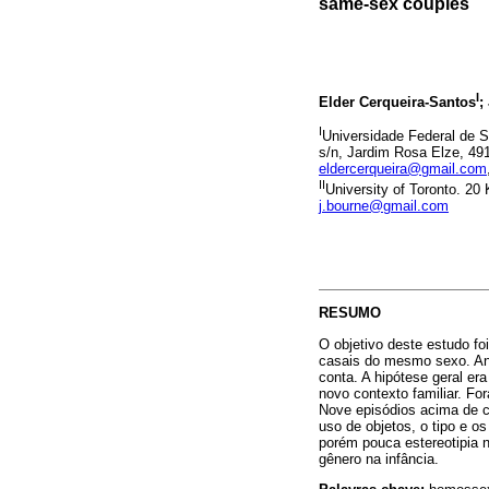
same-sex couples
I
Elder Cerqueira-Santos
;
I
Universidade Federal de S
s/n, Jardim Rosa Elze, 491
eldercerqueira@gmail.com
II
University of Toronto. 20
j.bourne@gmail.com
RESUMO
O objetivo deste estudo fo
casais do mesmo sexo. Ana
conta. A hipótese geral er
novo contexto familiar. F
Nove episódios acima de c
uso de objetos, o tipo e o
porém pouca estereotipia 
gênero na infância.