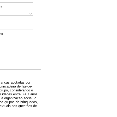
ks
nk
rianças adotadas por
rincadeira de faz-de-
 grupo, considerando o
 idades entre 3 e 7 anos.
a organização social, o
dos grupos de brinquedos,
textuais nas questões de