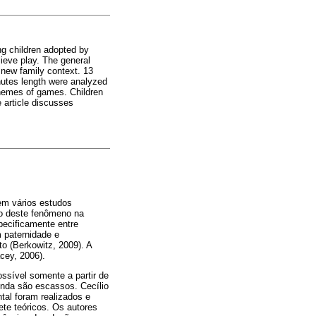
ng children adopted by
eve play. The general
 new family context. 13
nutes length were analyzed
 themes of games. Children
 article discusses
em vários estudos
to deste fenômeno na
pecificamente entre
 paternidade e
to (Berkowitz, 2009). A
cey, 2006).
ssível somente a partir de
inda são escassos. Cecílio
al foram realizados e
ete teóricos. Os autores