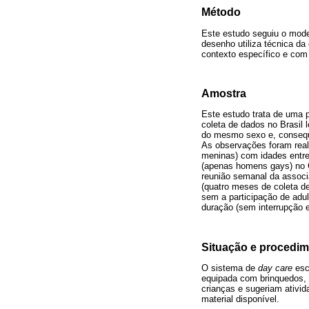
Método
Este estudo seguiu o model
desenho utiliza técnica da
contexto específico e com 
Amostra
Este estudo trata de uma p
coleta de dados no Brasil 
do mesmo sexo e, conseque
As observações foram rea
meninas) com idades entr
(apenas homens gays) no 
reunião semanal da assoc
(quatro meses de coleta de
sem a participação de adu
duração (sem interrupção e
Situação e procedi
O sistema de
day care
esc
equipada com brinquedos, c
crianças e sugeriam ativi
material disponível.