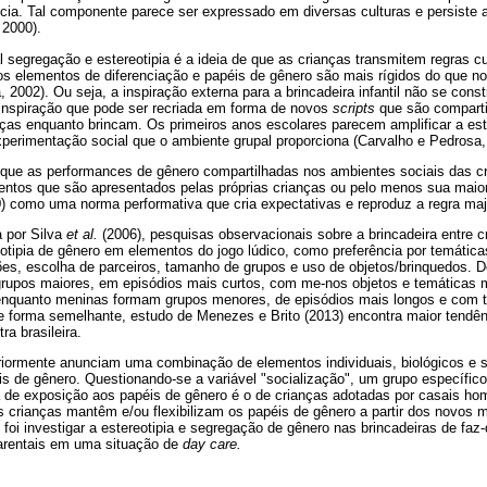
ncia. Tal componente parece ser expressado em diversas culturas e persiste 
 2000).
 segregação e estereotipia é a ideia de que as crianças transmitem regras 
os elementos de diferenciação e papéis de gênero são mais rígidos do que no
, 2002). Ou seja, a inspiração externa para a brincadeira infantil não se con
inspiração que pode ser recriada em forma de novos
scripts
que são comparti
ças enquanto brincam. Os primeiros anos escolares parecem amplificar a est
xperimentação social que o ambiente grupal proporciona (Carvalho e Pedrosa,
 que as performances de gênero compartilhadas nos ambientes sociais das c
entos que são apresentados pelas próprias crianças ou pelo menos sua maio
0) como uma norma performativa que cria expectativas e reproduz a regra majo
a por Silva
et al.
(2006), pesquisas observacionais sobre a brincadeira entre
eotipia de gênero em elementos do jogo lúdico, como preferência por temáticas
s, escolha de parceiros, tamanho de grupos e uso de objetos/brinquedos. D
upos maiores, em episódios mais curtos, com me-nos objetos e temáticas m
nquanto meninas formam grupos menores, de episódios mais longos e com te
forma semelhante, estudo de Menezes e Brito (2013) encontra maior tendênc
a brasileira.
riormente anunciam uma combinação de elementos individuais, biológicos e s
s de gênero. Questionando-se a variável "socialização", um grupo específico
a de exposição aos papéis de gênero é o de crianças adotadas por casais h
s crianças mantêm e/ou flexibilizam os papéis de gênero a partir dos novos 
 foi investigar a estereotipia e segregação de gênero nas brincadeiras de faz-
arentais em uma situação de
day care.