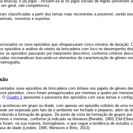
a brusca); e (d) jogos - Incluem-se aí os jogos sociais de regras (envolvem a
, em geral, são competitivos).
ram classificadas a partir dos temas mais recorrentes
a posteriori
, sendo est
 animais, monstros e esportes.
lecionados os nove episódios que ultrapassaram cinco minutos de duração. 
dos episódios e análise do roteiro da brincadeira com foco no desempenho dos
os os episódios passaram por tratamento descritivo, conforme critérios descr
izadas microanálises buscando-se elementos da caracterização de gênero no
oetnografia.
ssão
sentados nove episódios de brincadeira com ênfase nos papéis de gênero d
nove episódios, cinco foram protagonizados por meninas e quatro por menino
o. O
Quadro 1
apresenta o panorama dos episódios com seus temas e config
os aconteceu em grupo ou díade, com apenas um episódio solitário de uma m
pode ser esperada pelo fato de o ambiente ser fechado e pequeno, além da di
induzido a formação de grupos. Do ponto de vista da formação de grupos po
inos e meninas, conforme já indicado na literatura (Beraldo, 1993; Eibl-Eibesf
s foram, na sua maioria, homogêneos, o que segue a tendência de estudos 
xa de idade (Lordelo, 1995; Menezes e Brito, 2013).