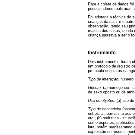
Para a coleta de dados foi 
pesquisadores realizaram o
Foi adotada a técnica do 
crianças da sala, e o outr
observação, tendo seu prim
maioria dos casos, sendo o
criança passava a ser o f
Instrumento
Dois instrumentos foram ut
um protocolo de registro 
protocolo seguia as catego
Tipo de interação:
número d
Gênero:
(a) homogêneo - cr
de sexo oposto ou de amb
Uso de objetos:
(a) uso de 
Tipo de brincadeira
(basead
outros, atribuir a si e aos
etc.; (b) realística - situ
como esportes, profissões
luta, porém manifestando 
expressão de ressentiment