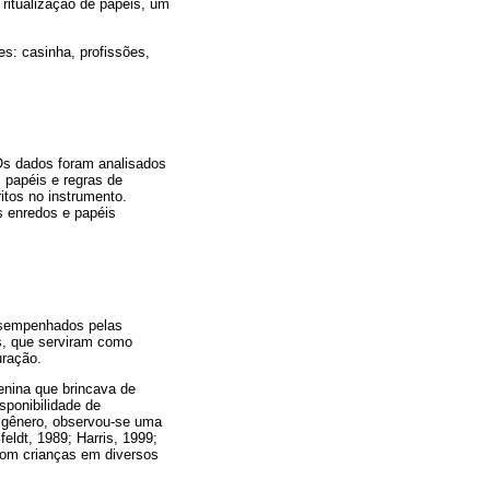
 ritualização de papéis, um
es: casinha, profissões,
Os dados foram analisados
 papéis e regras de
itos no instrumento.
s enredos e papéis
esempenhados pelas
s, que serviram como
uração.
enina que brincava de
sponibilidade de
r gênero, observou-se uma
eldt, 1989; Harris, 1999;
com crianças em diversos