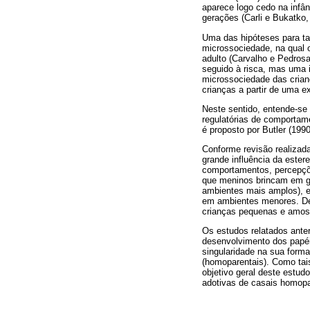
aparece logo cedo na infâ
gerações (Carli e Bukatko,
Uma das hipóteses para tal
microssociedade, na qual 
adulto (Carvalho e Pedrosa
seguido à risca, mas uma 
microssociedade das crian
crianças a partir de uma e
Neste sentido, entende-se
regulatórias de comportam
é proposto por Butler (199
Conforme revisão realizad
grande influência da ester
comportamentos, percepçõe
que meninos brincam em gr
ambientes mais amplos), e
em ambientes menores. De 
crianças pequenas e amostr
Os estudos relatados ante
desenvolvimento dos papéi
singularidade na sua form
(homoparentais). Como tai
objetivo geral deste estudo
adotivas de casais homop