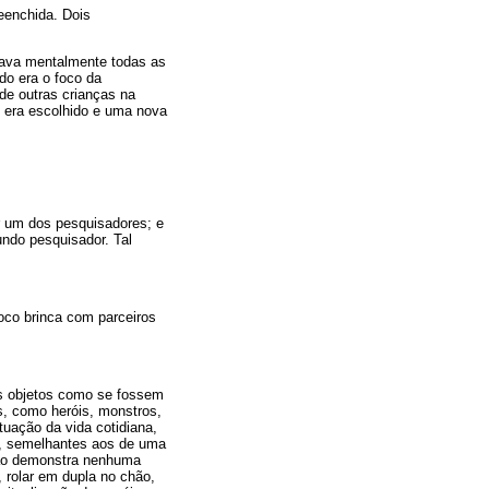
reenchida. Dois
rava mentalmente todas as
do era o foco da
 de outras crianças na
o era escolhido e uma nova
or um dos pesquisadores; e
gundo pesquisador. Tal
oco brinca com parceiros
 os objetos como se fossem
as, como heróis, monstros,
ituação da vida cotidiana,
os, semelhantes aos de uma
não demonstra nenhuma
 rolar em dupla no chão,