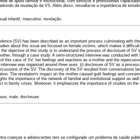
rede de apoio familiar e institucional, com serviços e profissionais capacitad
advindo da revelação da VS. Além disso, ressalta-se a importância de estudo
al infantil, masculino, revelação.
iolence (SV) has been described as an important process culminating with the 
udies about this issue are focused on female victims, which makes it difficult 
 the objective of this study is to understand the process of disclosure of SV 
 mother, through a case study. A semi-structured interview was conducted with 
of this case of SV, her feelings and reactions as a mother and the repercussi
 interview was organized around three axes: (i) disclosure of SV as a process; 
epercussions of the SV. The discovery of the SV resulted from conversations 
ation. The revelation's impact on the mother caused guilt feelings and concern
ights the importance of the network of familial and institutional support as wel
act in family crises. Moreover, it emphasizes the importance of studies on the
use, male, disclosure.
ontra crianças e adolescentes tem se configurado um problema de saúde públi