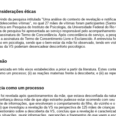
siderações éticas
ndo da pesquisa intitulada "Uma análise do contexto de revelação e notific
olescentes vítimas", no qual 27 mães de vítimas foram participantes (Santos
tica em Pesquisa do Instituto de Psicologia, da Universidade Federal do Ri
sta de pesquisa foi apresentada ao serviço responsável pelo acompanhamento
a assinatura do Termo de Concordância. Após concordância do serviço, a pesq
ada a assinatura do Termo de Consentimento Livre e Esclarecido. A entrevista f
 em psicologia, sendo que o bem-estar da mãe foi observado, tendo em vis
ias da VS poderiam desencadear desconforto psicológico.
ssão
organizada em três eixos estabelecidos
a priori
a partir da literatura. Estes cont
omo um processo; (ii) as reações maternas frente à descoberta; e (iii) as rep
ncia como um processo
foi revelada após questionamentos da mãe, que estava desconfiada da natu
sconfiança dessa mãe de que algo estranho pudesse estar ocorrendo com seu 
ie de informações, que envolveram o comportamento do filho, do vizinho e o 
 que investigou a revelação da VS na perspectiva de 125 mães de crianças
estionário sobre a descoberta da VS, concluiu que a revelação é caracteriza
 situações, reunir informações, percepções e fragmentos do que veem e esc