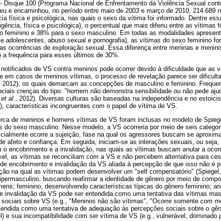
- Disque 100 (Programa Nacional de Enfrentamento da Violência Sexual cont
eu e encaminhou, no período entre maio de 2003 e março de 2010, 214.689 no
cia física e psicológica, nas quais o sexo da vítima foi informado. Dentre ess
gligência, física e psicológica), o percentual que mais diferiu entre as vítimas
o feminino e 38% para o sexo masculino. Em todas as modalidades apresenta
s e adolescentes, abuso sexual e pornografia), as vítimas do sexo feminino 
as ocorrências de exploração sexual. Essa diferença entre meninas e menino
o a frequência para esses últimos de 30%.
otificados de VS contra meninos pode ocorrer devido à dificuldade que as 
te em casos de meninos vítimas, o processo de revelação parece ser dificult
, 2012), os quais demarcam as concepções de masculino e feminino. Freque
sociais crenças do tipo: "homem não demonstra sensibilidade ou não pede aju
f
et al
., 2012). Diversas culturas são baseadas na independência e no estoic
), características incongruentes com o papel de vítima de VS.
rca de meninos e homens vítimas de VS foram inclusas no modelo de Spiege
 do sexo masculino. Nesse modelo, a VS ocorreria por meio de seis categor
icialmente ocorre a sujeição, fase na qual os agressores buscam se aproxim
s de afeto e confiança. Em seguida, iniciam-se as interações sexuais, ou seja
m o encobrimento e a invalidação, nas quais as vítimas buscam anular a oco
vel, as vítimas se reconciliam com a VS e não percebem alternativa para ces
 de encobrimento e invalidação da VS aliada à percepção de que isso não é pos
o na qual as vítimas podem desenvolver um "self compensatório" (Spiegel, 
ipermasculino, buscando reafirmar a identidade de gênero por meio de comp
ens; feminino, desenvolvendo características típicas do gênero feminino; and
e invalidação da VS pode ser entendida como uma tentativa das vítimas ma
 sociais sobre VS (e.g., "Meninos não são vítimas", "Ocorre somente com m
ndida como uma tentativa de adequação às percepções sociais sobre o gêne
el) e sua incompatibilidade com ser vítima de VS (e.g., vulnerável, dominado 