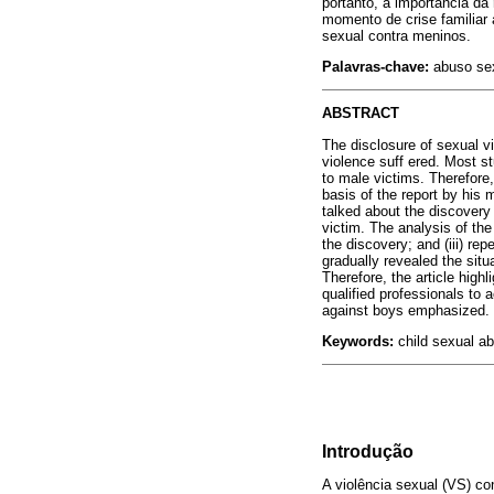
portanto, a importância da 
momento de crise familiar 
sexual contra meninos.
Palavras-chave:
abuso sexu
ABSTRACT
The disclosure of sexual v
violence suff ered. Most st
to male victims. Therefore,
basis of the report by his
talked about the discovery 
victim. The analysis of the
the discovery; and (iii) r
gradually revealed the situ
Therefore, the article highl
qualified professionals to 
against boys emphasized.
Keywords:
child sexual ab
Introdução
A violência sexual (VS) c