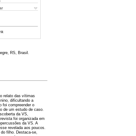
s
ar
nk
egre, RS, Brasil.
o relato das vítimas
ino, dificultando a
o foi compreender o
eio de um estudo de caso.
escoberta da VS,
trevista foi organizada em
 repercussões da VS. A
fosse revelada aos poucos.
o filho. Destaca-se,