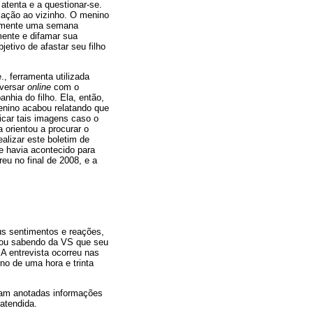
atenta e a questionar-se.
elação ao vizinho. O menino
damente uma semana
mente e difamar sua
etivo de afastar seu filho
e., ferramenta utilizada
nversar
online
com o
hia do filho. Ela, então,
enino acabou relatando que
icar tais imagens caso o
 orientou a procurar o
ealizar este boletim de
e havia acontecido para
u no final de 2008, e a
us sentimentos e reações,
icou sabendo da VS que seu
 A entrevista ocorreu nas
o de uma hora e trinta
foram anotadas informações
atendida.