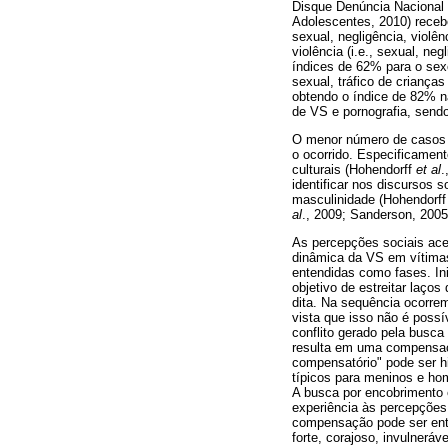
Disque Denúncia Nacional 
Adolescentes, 2010) receb
sexual, negligência, violên
violência (i.e., sexual, ne
índices de 62% para o sex
sexual, tráfico de criança
obtendo o índice de 82% n
de VS e pornografia, send
O menor número de casos n
o ocorrido. Especificamen
culturais (Hohendorff
et al
.
identificar nos discursos 
masculinidade (Hohendorf
al
., 2009; Sanderson, 2005
As percepções sociais ace
dinâmica da VS em vítimas
entendidas como fases. In
objetivo de estreitar laço
dita. Na sequência ocorre
vista que isso não é possí
conflito gerado pela busca
resulta em uma compensaçã
compensatório" pode ser h
típicos para meninos e hom
A busca por encobrimento 
experiência às percepções
compensação pode ser ente
forte, corajoso, invulneráv