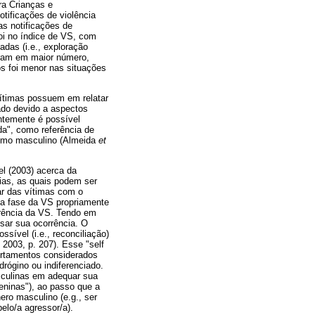
ra Crianças e
tificações de violência
as notificações de
 foi no índice de VS, com
das (i.e., exploração
foram em maior número,
s foi menor nas situações
vítimas possuem em relatar
ado devido a aspectos
ntemente é possível
da", como referência de
ismo masculino (Almeida
et
l (2003) acerca da
ias, as quais podem ser
ar das vítimas com o
, a fase da VS propriamente
rrência da VS. Tendo em
sar sua ocorrência. O
sível (i.e., reconciliação)
2003, p. 207). Esse "self
ortamentos considerados
rógino ou indiferenciado.
sculinas em adequar sua
eninas"), ao passo que a
ro masculino (e.g., ser
pelo/a agressor/a).