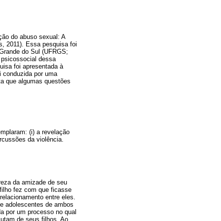
ação do abuso sexual: A
, 2011). Essa pesquisa foi
o Grande do Sul (UFRGS;
 psicossocial dessa
uisa foi apresentada à
oi conduzida por uma
ta que algumas questões
emplaram: (i) a revelação
ercussões da violência.
reza da amizade de seu
filho fez com que ficasse
relacionamento entre eles.
 e adolescentes de ambos
da por um processo no qual
utam de seus filhos. Ao