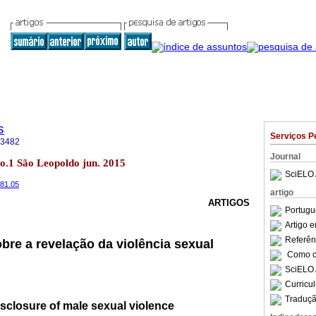
s
Serviços P
-3482
Journal
no.1 São Leopoldo jun. 2015
SciELO 
.81.05
artigo
ARTIGOS
Portugu
Artigo 
Referên
bre a revelação da violência sexual
Como ci
SciELO 
Curricu
Traduçã
sclosure of male sexual violence