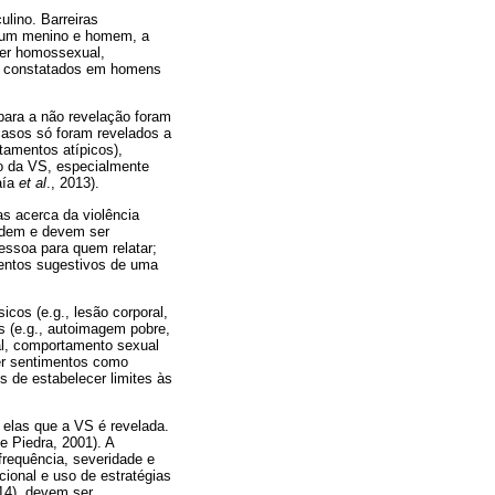
ulino. Barreiras
a um menino e homem, a
ser homossexual,
am constatados em homens
para a não revelação foram
casos só foram revelados a
tamentos atípicos),
ão da VS, especialmente
aía
et al
., 2013).
s acerca da violência
podem e devem ser
essoa para quem relatar;
mentos sugestivos de uma
os (e.g., lesão corporal,
s (e.g., autoimagem pobre,
ial, comportamento sexual
rer sentimentos como
es de estabelecer limites às
 elas que a VS é revelada.
 Piedra, 2001). A
 frequência, severidade e
cional e uso de estratégias
014), devem ser