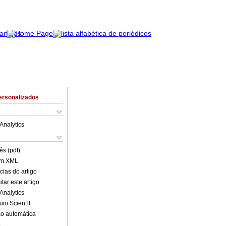
ersonalizados
Analytics
ês (pdf)
em XML
cias do artigo
tar este artigo
Analytics
lum ScienTI
o automática