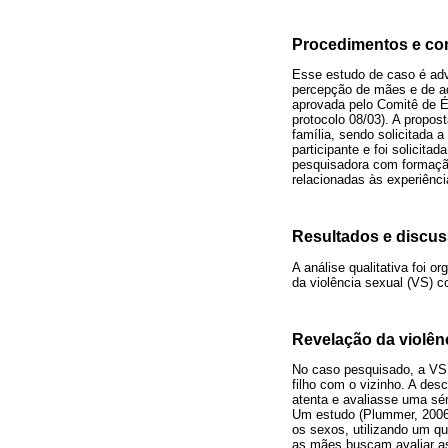
Procedimentos e con
Esse estudo de caso é advi
percepção de mães e de ad
aprovada pelo Comitê de É
protocolo 08/03). A propo
família, sendo solicitada 
participante e foi solicit
pesquisadora com formação
relacionadas às experiênc
Resultados e discu
A análise qualitativa foi 
da violência sexual (VS) c
Revelação da violê
No caso pesquisado, a VS 
filho com o vizinho. A de
atenta e avaliasse uma sér
Um estudo (Plummer, 2006)
os sexos, utilizando um qu
as mães buscam avaliar as