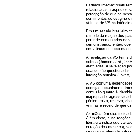
Estudos internacionais têm
relacionadas a aspectos s
percepção de que as pesso
sentimentos de estigma e
vítimas de VS na infância 
Em um estudo brasileiro c
o medo da reação dos pais
partir de comentários de v
demonstrando, então, que 
em vítimas de sexo mascul
A revelação da VS tem sid
sofrida (Jensen
et al
., 200
efetivadas. A revelação p
quando são questionadas; 
interação abusiva (Lovett,
A VS costuma desencadear 
doenças sexualmente trans
confusão quanto à identida
inapropriado, agressividad
pânico, raiva, tristeza, ch
vítimas e receio de que o
As mães têm sido indicada
Além disso, suas reações 
literatura indica que variá
duração dos mesmos), variáv
de
coping
), além de outras