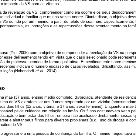
 o impacto da VS para as vítimas.
a da revelação da VS, compreender como ela ocorre e os seus desdobramento
ise individual e familiar que muitas vezes ocorre. Diante disso, o objetivo de
 VS sofrida por um menino, a partir do relato de sua mãe. Especificamente,
ortamentais, as interações e as repercussões desse acontecimento na famíl
caso (Yin, 2005) com o objetivo de compreender a revelação da VS na pers
or esse delineamento tendo em vista que o caso selecionado pode representa
o do processo ocorrido de forma qualitativa. Especificamente sobre menino
 recentes indicam o número escasso de casos revelados, dificultando, assim,
pulação (Hohendorff
et al
., 2014).
so
ma mãe (37 anos, ensino médio completo, divorciada, atendente de residenci
ítima de VS extrafamiliar aos 9 anos perpetrada por um vizinho (aproximadam
s dois filhos (12 anos, vítima, e 17 anos, sexo feminino). Enquanto a mãe 
sponsável pelos cuidados em relação ao irmão. Os filhos costumavam ver o pa
ducação e bem-estar dos filhos, embora não auxiliasse diretamente nessas q
sar e alertar seus filhos para diversos problemas (e.g., uso de drogas e com
uações de VS.
 o agressor era uma pessoa de confiança da família. O menino frequentava s