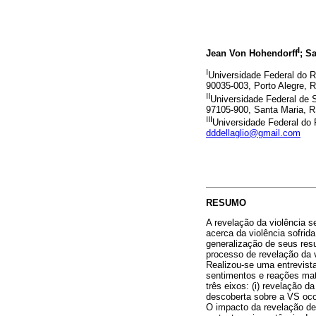
I
Jean Von Hohendorff
; S
I
Universidade Federal do R
90035-003, Porto Alegre, R
II
Universidade Federal de S
97105-900, Santa Maria, R
III
Universidade Federal do 
dddellaglio@gmail.com
RESUMO
A revelação da violência 
acerca da violência sofrid
generalização de seus resu
processo de revelação da v
Realizou-se uma entrevist
sentimentos e reações mate
três eixos: (i) revelação 
descoberta sobre a VS ocor
O impacto da revelação de