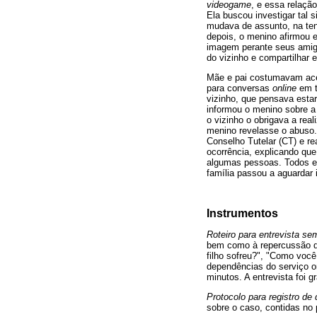
videogame
, e essa relaçã
Ela buscou investigar tal 
mudava de assunto, na te
depois, o menino afirmou e
imagem perante seus amigos
do vizinho e compartilhar 
Mãe e pai costumavam aces
para conversas
online
em t
vizinho, que pensava estar
informou o menino sobre a
o vizinho o obrigava a rea
menino revelasse o abuso.
Conselho Tutelar (CT) e re
ocorrência, explicando que
algumas pessoas. Todos es
família passou a aguardar
Instrumentos
Roteiro para entrevista se
bem como à repercussão do
filho sofreu?", "Como você
dependências do serviço o
minutos. A entrevista foi g
Protocolo para registro de
sobre o caso, contidas no 