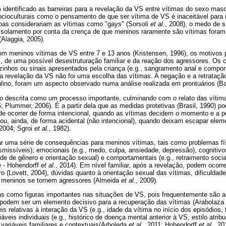
 identificado as barreiras para a revelação da VS entre vítimas do sexo masc
ocioculturais como o pensamento de que ser vítima de VS é inaceitável par
as considerariam as vítimas como "gays" (Sorsoli
et al
., 2008), o medo de 
 isolamento por conta da crença de que meninos raramente são vítimas for
(Alaggia, 2005).
om meninos vítimas de VS entre 7 e 13 anos (Kristensen, 1996), os motivos 
, de uma possível desestruturação familiar e da reação dos agressores. Os 
izinhos ou sinais apresentados pela criança (e.g., sangramento anal e compor
a revelação da VS não foi uma escolha das vítimas. A negação e a retrataç
ino, foram um aspecto observado numa análise realizada em prontuários (B
o descrita como um processo importante, culminando com o relato das vítima
5; Plummer, 2006). É a partir dela que as medidas protetivas (Brasil, 1990) 
ode ocorrer de forma intencional, quando as vítimas decidem o momento e a p
ou, ainda, de forma acidental (não intencional), quando deixam escapar ele
 2004; Sgroi
et al
., 1982).
uma série de consequências para meninos vítimas, tais como problemas físic
missíveis); emocionais (e.g., medo, culpa, ansiedade, depressão), cognitivo
de de gênero e orientação sexual) e comportamentais (e.g., retraimento soc
e - Hohendorff
et al
., 2014). Em nível familiar, após a revelação, podem ocor
oro (Lovett, 2004), dúvidas quanto à orientação sexual das vítimas, dificuldad
s meninos se tornem agressores (Almeida
et al
., 2009).
s como figuras importantes nas situações de VS, pois frequentemente são a
podem ser um elemento decisivo para a recuperação das vítimas (Arabolaza e
veis relativas à interação da VS (e.g., idade da vítima no início dos episódios,
eis individuais (e.g., histórico de doença mental anterior à VS, estilo atribu
 variáveis familiares e contextuais(Arboleda
et al
., 2011; Hohendorff
et al
., 2