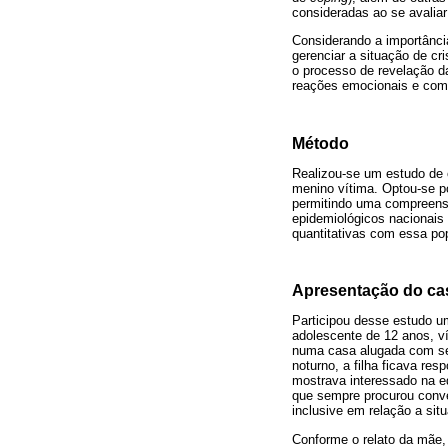
consideradas ao se avaliar
Considerando a importânci
gerenciar a situação de cr
o processo de revelação da
reações emocionais e comp
Método
Realizou-se um estudo de 
menino vítima. Optou-se p
permitindo uma compreensã
epidemiológicos nacionais
quantitativas com essa po
Apresentação do ca
Participou desse estudo u
adolescente de 12 anos, v
numa casa alugada com seu
noturno, a filha ficava re
mostrava interessado na e
que sempre procurou conver
inclusive em relação a sit
Conforme o relato da mãe,