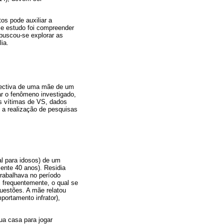
s pode auxiliar a
sse estudo foi compreender
 buscou-se explorar as
ia.
pectiva de uma mãe de um
r o fenômeno investigado,
s vítimas de VS, dados
 a realização de pesquisas
al para idosos) de um
ente 40 anos). Residia
trabalhava no período
i frequentemente, o qual se
uestões. A mãe relatou
portamento infrator),
ua casa para jogar