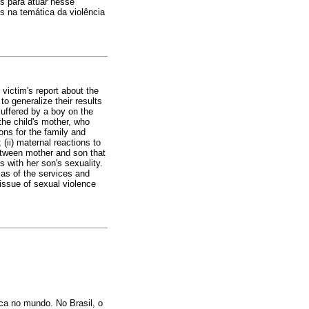
os para atuar nesse
s na temática da violência
victim's report about the
to generalize their results
suffered by a boy on the
the child's mother, who
ons for the family and
(ii) maternal reactions to
between mother and son that
s with her son's sexuality.
l as of the services and
 issue of sexual violence
ca no mundo. No Brasil, o