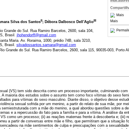
Indicadore
Compartilh
Mais
II
III
Mais
amara Silva dos Santos
; Débora Dalbosco Dell'Aglio
Permali
io Grande do Sul. Rua Ramiro Barcelos, 2600, sala 104,
S, Brasil.
jhohendorff@gmail.com
anta Maria. Av. Roraima, 1000, prédio 74B, sala 3210,
S, Brasil.
silvadossantos.samara@gmail.com
Rio Grande do Sul. Rua Ramiro Barcelos, 2600, sala 115, 90035-003, Porto Al
sexual (VS) tem sido descrita como um processo importante, culminando com 
a. A maioria dos estudos sobre o assunto tem como foco vítimas do sexo femin
ltados para vítimas do sexo masculino. Diante disso, o objetivo desse estud
iolência sexual sofrida por um menino, a partir do relato de sua mãe, por m
a semiestruturada com a mãe do menino, a qual abordou questões sobre a d
rnas e a repercussão do fato para a família e para a vítima. A análise da en
da VS como um processo; (ii) as reações maternas frente à descoberta e; (iii)
reu a partir de conversas entre mãe e filho, que permitiram que a situação 
sencadeou na mãe sentimentos de culpa e preocupações com a sexualidade d