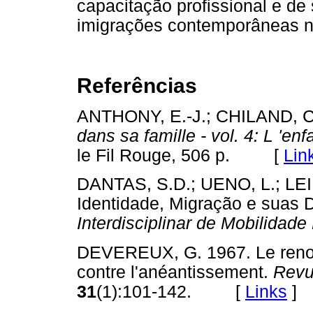
capacitação profissional e de
imigrações contemporâneas no
Referências
ANTHONY, E.-J.; CHILAND, 
dans sa famille - vol. 4: L 'enf
le Fil Rouge, 506 p. [
Lin
DANTAS, S.D.; UENO, L.; LE
Identidade, Migração e suas
Interdisciplinar de Mobilidad
DEVEREUX, G. 1967. Le renon
contre l'anéantissement.
Revu
31
(1):101-142. [
Links
]