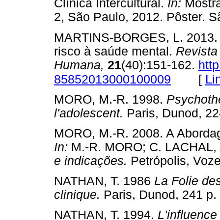
Clínica Intercultural.
In:
Mostra
2, São Paulo, 2012. Pôster
MARTINS-BORGES, L. 2013. Mi
risco à saúde mental.
Revista 
Humana,
21
(40):151-162.
htt
[
Li
85852013000100009
MORO, M.-R. 1998.
Psychothé
l'adolescent.
Paris, Dunod,
MORO, M.-R. 2008. A Abordag
In:
M.-R. MORO; C. LACHAL,
e indicações.
Petrópolis, Vo
NATHAN, T. 1986
La Folie des
clinique.
Paris, Dunod, 241
NATHAN, T. 1994.
L'influence 