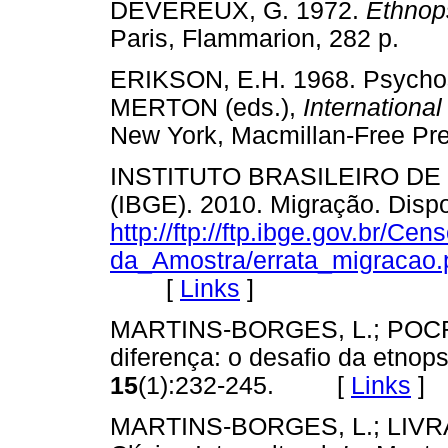
DEVEREUX, G. 1972.
Ethnop
Paris, Flammarion, 282 p
ERIKSON, E.H. 1968. Psychoso
MERTON (eds.),
Internationa
New York, Macmillan-Free P
INSTITUTO BRASILEIRO DE
(IBGE). 2010. Migração. Disp
http://ftp://ftp.ibge.gov.br
da_Amostra/errata_migracao.
[
Links
]
MARTINS-BORGES, L.; POCRE
diferença: o desafio da etnops
15
(1):232-245. [
Links
]
MARTINS-BORGES, L.; LIVRA