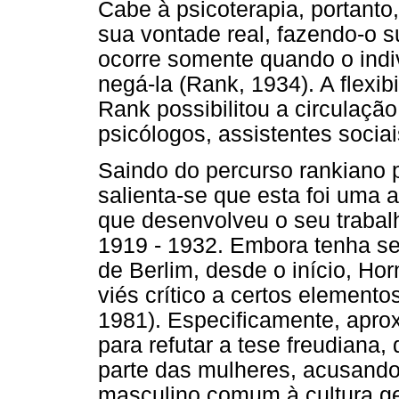
Cabe à psicoterapia, portanto
sua vontade real, fazendo-o s
ocorre somente quando o indi
negá-la (Rank, 1934). A flexib
Rank possibilitou a circulação
psicólogos, assistentes socia
Saindo do percurso rankiano 
salienta-se que esta foi uma
que desenvolveu o seu trabal
1919 - 1932. Embora tenha se 
de Berlim, desde o início, H
viés crítico a certos elemento
1981). Especificamente, aprox
para refutar a tese freudiana,
parte das mulheres, acusando
masculino comum à cultura g