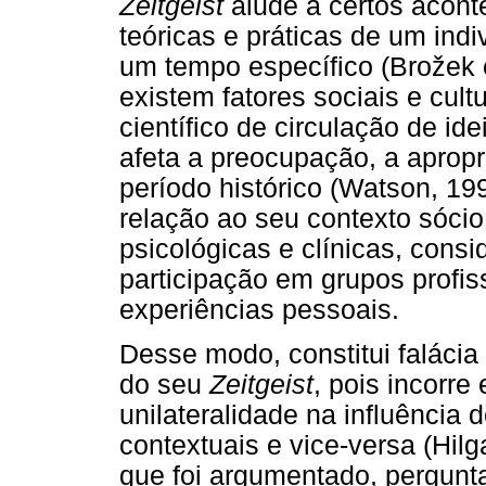
Zeitgeist
alude a certos acon
teóricas e práticas de um in
um tempo específico (Brožek 
existem fatores sociais e cul
científico de circulação de ide
afeta a preocupação, a apropr
período histórico (Watson, 19
relação ao seu contexto sócio 
psicológicas e clínicas, cons
participação em grupos profiss
experiências pessoais.
Desse modo, constitui falácia
do seu
Zeitgeist
, pois incorr
unilateralidade na influência
contextuais e vice-versa (Hil
que foi argumentado, pergunt