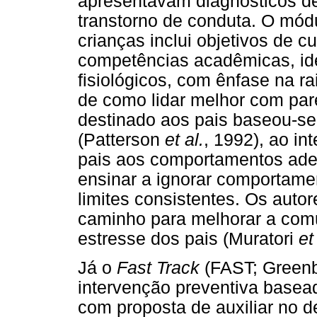
apresentavam diagnósticos de 
transtorno de conduta. O mód
crianças inclui objetivos de c
competências acadêmicas, id
fisiológicos, com ênfase na r
de como lidar melhor com par
destinado aos pais baseou-se
(Patterson
et al.
, 1992), ao int
pais aos comportamentos adeq
ensinar a ignorar comportamen
limites consistentes. Os auto
caminho para melhorar a comun
estresse dos pais (Muratori
et
Já o
Fast Track
(FAST; Green
intervenção preventiva basead
com proposta de auxiliar no d