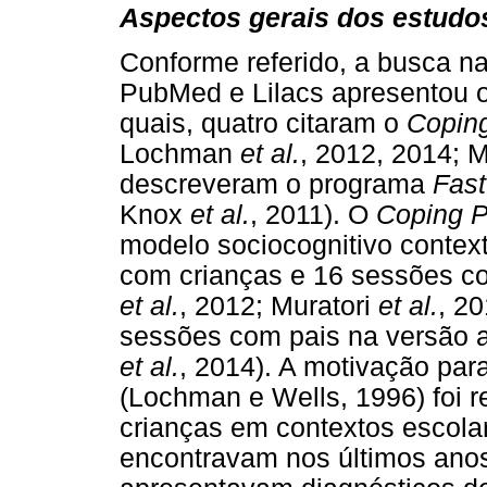
Aspectos gerais dos estudo
Conforme referido, a busca 
PubMed e Lilacs apresentou o 
quais, quatro citaram o
Copin
Lochman
et al.
, 2012, 2014; 
descreveram o programa
Fast
Knox
et al.
, 2011). O
Coping 
modelo sociocognitivo contex
com crianças e 16 sessões co
et al.
, 2012; Muratori
et al.
, 2
sessões com pais na versão a
et al.
, 2014). A motivação par
(Lochman e Wells, 1996) foi r
crianças em contextos escola
encontravam nos últimos ano