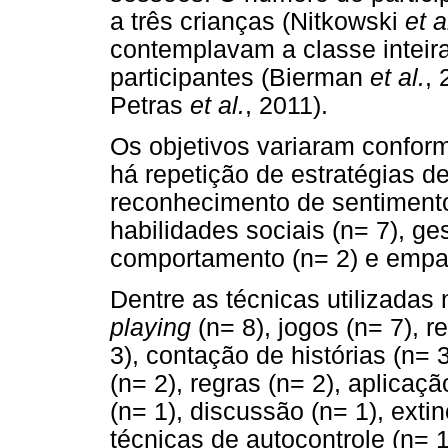
a três crianças (Nitkowski
et a
contemplavam a classe inteir
participantes (Bierman
et al.
,
Petras
et al.
, 2011).
Os objetivos variaram confor
há repetição de estratégias d
reconhecimento de sentimento
habilidades sociais (n= 7), ge
comportamento (n= 2) e empat
Dentre as técnicas utilizada
playing
(n= 8), jogos (n= 7), r
3), contação de histórias (n=
(n= 2), regras (n= 2), aplicaç
(n= 1), discussão (n= 1), extin
técnicas de autocontrole (n= 1