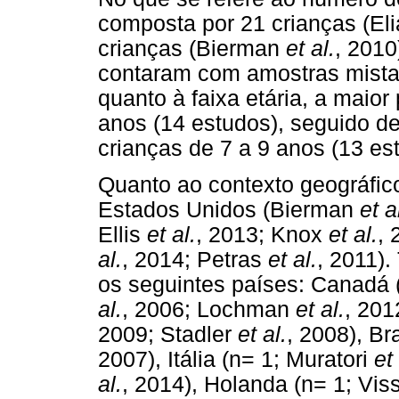
composta por 21 crianças (El
crianças (Bierman
et al.
, 2010
contaram com amostras mistas
quanto à faixa etária, a maior
anos (14 estudos), seguido de
crianças de 7 a 9 anos (13 es
Quanto ao contexto geográfic
Estados Unidos (Bierman
et a
Ellis
et al.
, 2013; Knox
et al.
, 
al.
, 2014; Petras
et al.
, 2011)
os seguintes países: Canadá 
al.
, 2006; Lochman
et al.
, 201
2009; Stadler
et al.
, 2008), Br
2007), Itália (n= 1; Muratori
et 
al.
, 2014), Holanda (n= 1; Vis