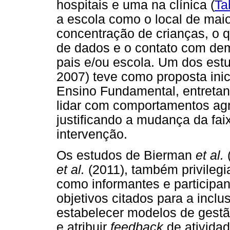
hospitais e uma na clínica (
Ta
a escola como o local de mai
concentração de crianças, o q
de dados e o contato com dem
pais e/ou escola. Um dos estu
2007) teve como proposta inic
Ensino Fundamental, entretant
lidar com comportamentos agr
justificando a mudança da faix
intervenção.
Os estudos de Bierman
et al.
(
et al.
(2011), também privilegi
como informantes e participa
objetivos citados para a inclu
estabelecer modelos de gest
e atribuir
feedback
de ativida