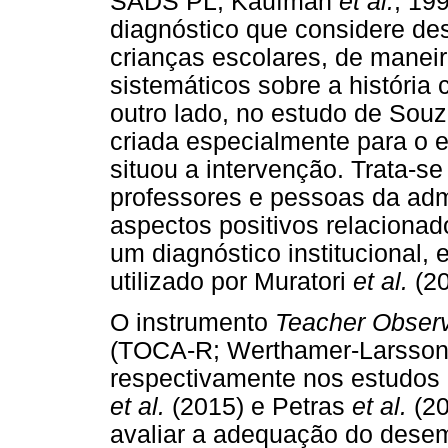
SADS PL; Kaufman
et al.
, 199
diagnóstico que considere de
crianças escolares, de manei
sistemáticos sobre a história 
outro lado, no estudo de Souz
criada especialmente para o 
situou a intervenção. Trata-s
professores e pessoas da admi
aspectos positivos relacionad
um diagnóstico institucional, 
utilizado por Muratori
et al.
(20
O instrumento
Teacher Observ
(TOCA-R; Werthamer-Larsso
respectivamente nos estudos
et al.
(2015) e Petras
et al.
(20
avaliar a adequação do desem