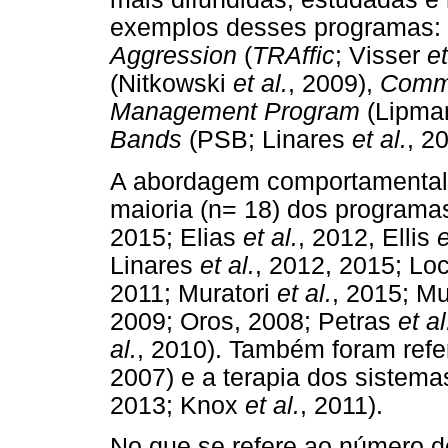
exemplos desses programas:
Aggression
(
TRAffic
; Visser
et
(Nitkowski
et al.
, 2009),
Commu
Management Program
(Lipm
Bands
(PSB; Linares
et al.
, 2
A abordagem comportamental 
maioria (n= 18) dos programa
2015; Elias
et al.
, 2012, Ellis
e
Linares
et al.
, 2012, 2015; L
2011; Muratori
et al.
, 2015; Mu
2009; Oros, 2008; Petras
et al
al.
, 2010). Também foram refer
2007) e a terapia dos sistema
2013; Knox
et al.
, 2011).
No que se refere ao número de