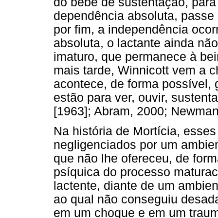
do bebê de sustentação, par
dependência absoluta, passe 
por fim, a independência oco
absoluta, o lactante ainda nã
imaturo, que permanece à bei
mais tarde, Winnicott vem a c
acontece, de forma possível, 
estão para ver, ouvir, sustent
[1963]; Abram, 2000; Newman
Na história de Mortícia, esses
negligenciados por um ambien
que não lhe ofereceu, de for
psíquica do processo maturac
lactente, diante de um ambien
ao qual não conseguiu desada
em um choque e em um trauma 