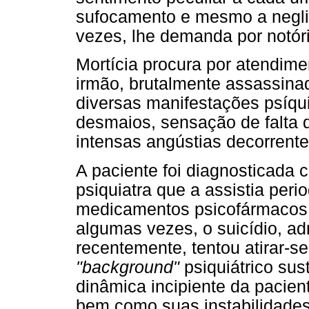
sufocamento e mesmo a neglig
vezes, lhe demanda por notór
Mortícia procura por atendime
irmão, brutalmente assassin
diversas manifestações psíqu
desmaios, sensação de falta 
intensas angústias decorrente
A paciente foi diagnosticada 
psiquiatra que a assistia peri
medicamentos psicofármacos e
algumas vezes, o suicídio, a
recentemente, tentou atirar-s
"background"
psiquiátrico su
dinâmica incipiente da pacien
bem como suas instabilidade