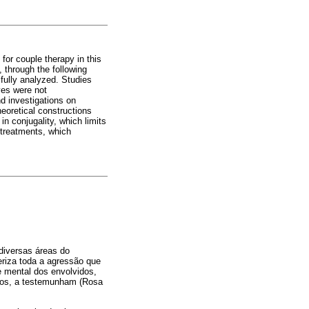
for couple therapy in this
, through the following
ully analyzed. Studies
ves were not
d investigations on
heoretical constructions
n conjugality, which limits
t treatments, which
diversas áreas do
eriza toda a agressão que
e mental dos envolvidos,
tos, a testemunham (Rosa