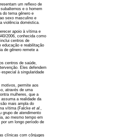
presentam um reflexo de
u subalternos e o homem
a do tema gênero e
s ao sexo masculino e
a violência doméstica.
recer apoio à vítima e
1.340/2006, conhecida como
inclui centros de
e educação e reabilitação
ia de gênero remete a
os centros de saúde,
ntervenção. Eles defendem
 especial à singularidade
 motivos, permite aos
aso, através de uma
ontra mulheres, que a
e assuma a realidade da
visão mais ampla do
ma vítima (Falcke
et al.,
ou grupo de atendimento
ência, ao mesmo tempo em
 por um longo período de
ias clínicas com cônjuges