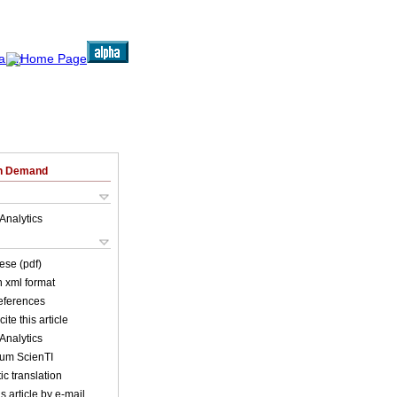
on Demand
Analytics
ese (pdf)
in xml format
references
ite this article
Analytics
lum ScienTI
c translation
s article by e-mail