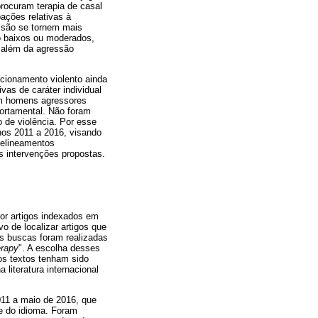
procuram terapia de casal
ações relativas à
essão se tornem mais
ão baixos ou moderados,
o além da agressão
ncionamento violento ainda
vas de caráter individual
om homens agressores
ortamental. Não foram
 de violência. Por esse
anos 2011 a 2016, visando
delineamentos
as intervenções propostas.
or artigos indexados em
vo de localizar artigos que
s buscas foram realizadas
erapy
". A escolha desses
 os textos tenham sido
a literatura internacional
2011 a maio de 2016, que
e do idioma. Foram