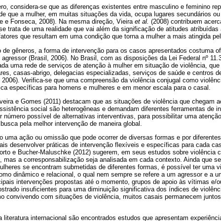
ro, considera-se que as diferenças existentes entre masculino e feminino re
z de que a mulher, em muitas situações da vida, ocupa lugares secundários o
e e Fonseca, 2008). Na mesma direção, Vieira
et al.
(2008) contribuem acerc
se trata de uma realidade que vai além da significação de atitudes atribuída
 fatores que resultam em uma condição que torna a mulher a mais atingida pel
 de gêneros, a forma de intervenção para os casos apresentados costuma ofe
agressor (Brasil, 2006). No Brasil, com as disposições da Lei Federal nº 1
iada uma rede de serviços de atenção à mulher em situação de violência, que 
ares, casas-abrigo, delegacias especializadas, serviços de saúde e centros d
, 2006). Verifica-se que uma compreensão da violência conjugal como violênc
nica específicas para homens e mulheres e em menor escala para o casal.
iveira e Gomes (2011) destacam que as situações de violência que chegam a
assistência social são heterogêneas e demandam diferentes ferramentas de i
 número possível de alternativas interventivas, para possibilitar uma atenção
busca pela melhor intervenção de maneira global.
mo uma ação ou omissão que pode ocorrer de diversas formas e por diferentes
ais desenvolver práticas de intervenção flexíveis e específicas para cada c
Porto e Bucher-Maluschke (2012) sugerem, em seus estudos sobre violência c
da, mas a corresponsabilização seja analisada em cada contexto. Ainda que s
ulheres se encontram submetidas de diferentes formas, é possível ter uma 
mo dinâmico e relacional, o qual nem sempre se refere a um agressor e a u
cipais intervenções propostas até o momento, grupos de apoio às vítimas e/
strado insuficientes para uma diminuição significativa dos índices de viol
 convivendo com situações de violência, muitos casais permanecem juntos
 literatura internacional são encontrados estudos que apresentam experiênc