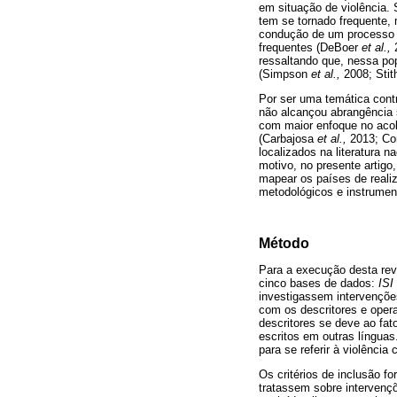
em situação de violência. 
tem se tornado frequente, 
condução de um processo t
frequentes (DeBoer
et al.,
2
ressaltando que, nessa po
(Simpson
et al.,
2008; Sti
Por ser uma temática contr
não alcançou abrangência s
com maior enfoque no acol
(Carbajosa
et al.,
2013; Co
localizados na literatura
motivo, no presente artigo
mapear os países de realiz
metodológicos e instrument
Método
Para a execução desta revi
cinco bases de dados:
ISI
investigassem intervençõe
com os descritores e opera
descritores se deve ao fat
escritos em outras línguas.
para se referir à violência 
Os critérios de inclusão f
tratassem sobre intervenç