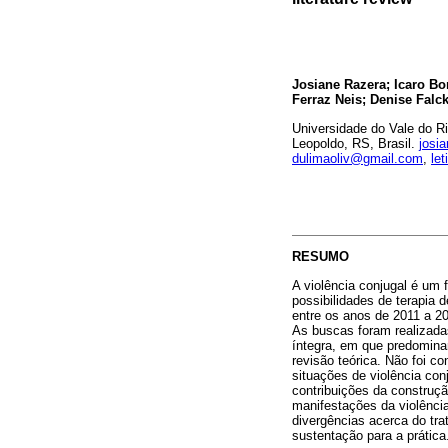
Josiane Razera; Icaro Bo
Ferraz Neis; Denise Falc
Universidade do Vale do Ri
Leopoldo, RS, Brasil.
josi
dulimaoliv@gmail.com
,
le
RESUMO
A violência conjugal é um
possibilidades de terapia 
entre os anos de 2011 a 
As buscas foram realizada
íntegra, em que predomina
revisão teórica. Não foi c
situações de violência con
contribuições da construç
manifestações da violência
divergências acerca do tr
sustentação para a prática