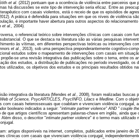
Stith
et al.
(2012) pontuam que a ocorrência de violência entre parceiros que 
mas há discussões se este tipo de intervenção seria eficaz. Entre as preocup
erapêutico com casais violentos, está o receio de que os episódios de agr
012). A prática é defendida para situações em que os níveis de violência s
pulação, é importante haver abertura para outros aspectos do relacionament
th
et al.,
2004).
oversa, o referencial teórico sobre intervenções clínicas com casais com fu
ubstancial. O que se destaca na literatura são as várias pesquisas interventi
himento às vítimas, em diferentes perspectivas teóricas ou intervenções c
nnors
et al.,
2013), sob uma perspectiva preponderantemente cognitivo-comp
 nacional estudos sobre o mapeamento de intervenções com casais em situação
, propõe-se uma revisão integrativa das publicações sobre o tema, entre os 
ação dos estudos, a distribuição de publicações no período investigado, os 
os utilizados, os objetivos dos estudos e os principais resultados obtidos n
são integrativa da literatura (Mendes
et al.,
2008), foram realizadas buscas p
 Web of Science, PsycARTICLES, PsycINFO, Lilacs
e
Medline
. Com o objeti
s com casais heterossexuais que coabitam e vivenciam violência conjugal, a
dor booleano indicados a seguir: "
intimate partner violence" AND " couple th
o de que artigos científicos apresentam palavras-chave em inglês, ainda que
 Além disso, o descritor "
intimate partner violence
" é o termo mais utilizado n
conjugal.
oram: artigos disponíveis na internet, completos, publicados entre janeiro de 
ões clínicas com casais que vivenciam violência conjugal, independentement