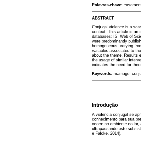
Palavras-chave:
casamento,
ABSTRACT
Conjugal violence is a scar
context. This article is an
databases: ISI Web of Sci
were predominantly publish
homogeneous, varying from 
variables associated to the
about the theme. Results e
the usage of similar interv
indicates the need for theo
Keywords:
marriage, conju
Introdução
A violência conjugal se a
conhecimento para sua pre
ocorre no ambiente do lar,
ultrapassando este subsi
e Falcke, 2014).