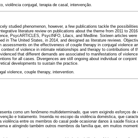
 violência conjugal, terapia de casal, intervenção.
cely studied phenomenon, however, a few publications tackle the possibilities 
 integrative literature review on publications about the theme from 2011 to 2016
ence, PsycARTICLES, PsycINFO, Lilacs, and Medline. Sixteen articles were f
ed in The United States, in 2014, and designed as literature reviews. Objecti
assessments on the effectiveness of couple therapy in conjugal violence an
 context of violence in intimate relationships and therapy to contributions of t
videnced that different demands are associated to manifestations of violence i
entions for all cases. Divergences are still ongoing about individual or conjoin
retical developments to sustain the practice.
gal violence, couple therapy, intervention.
presenta como um fenômeno multideterminado, que vem exigindo esforços de 
venção e tratamento. Inserida no escopo da violência doméstica, que caract
 a violência entre os membros do casal pode ocasionar danos à saúde física 
stema e atingindo também outros membros da família que, em muitos momen