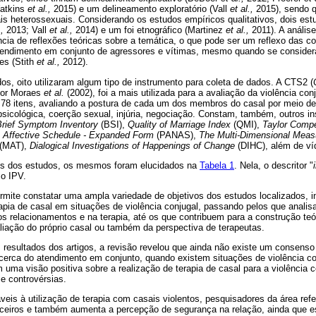
atkins
et al.,
2015) e um delineamento exploratório (Vall
et al.,
2015), sendo q
ais heterossexuais. Considerando os estudos empíricos qualitativos, dois es
.,
2013; Vall
et al.,
2014) e um foi etnográfico (Martinez
et al.,
2011). A anális
ncia de reflexões teóricas sobre a temática, o que pode ser um reflexo das co
atendimento em conjunto de agressores e vítimas, mesmo quando se considera
es (Stith
et al.,
2012).
os, oito utilizaram algum tipo de instrumento para coleta de dados. A CTS2 (
 por Moraes
et al.
(2002), foi a mais utilizada para a avaliação da violência con
 78 itens, avaliando a postura de cada um dos membros do casal por meio de
 psicológica, coerção sexual, injúria, negociação. Constam, também, outros 
Brief Symptom Inventory
(BSI),
Quality of Marriage Index
(QMI),
Taylor Compe
e Affective Schedule - Expanded Form
(PANAS),
The Multi-Dimensional Meas
(MAT),
Dialogical Investigations of Happenings of Change
(DIHC), além de ví
vos dos estudos, os mesmos foram elucidados na
Tabela 1
. Nela, o descritor "
o IPV.
rmite constatar uma ampla variedade de objetivos dos estudos localizados, 
erapia de casal em situações de violência conjugal, passando pelos que anali
os relacionamentos e na terapia, até os que contribuem para a construção teó
liação do próprio casal ou também da perspectiva de terapeutas.
 resultados dos artigos, a revisão revelou que ainda não existe um consenso 
acerca do atendimento em conjunto, quando existem situações de violência co
uma visão positiva sobre a realização de terapia de casal para a violência c
e controvérsias.
eis à utilização de terapia com casais violentos, pesquisadores da área ref
arceiros e também aumenta a percepção de segurança na relação, ainda que