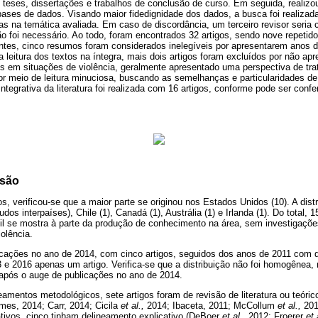
, teses, dissertações e trabalhos de conclusão de curso. Em seguida, realiz
 bases de dados. Visando maior fidedignidade dos dados, a busca foi realizada
as na temática avaliada. Em caso de discordância, um terceiro revisor seria
o foi necessário. Ao todo, foram encontrados 32 artigos, sendo nove repetid
antes, cinco resumos foram considerados inelegíveis por apresentarem anos d
 leitura dos textos na íntegra, mais dois artigos foram excluídos por não ap
s em situações de violência, geralmente apresentado uma perspectiva de tra
por meio de leitura minuciosa, buscando as semelhanças e particularidades d
ntegrativa da literatura foi realizada com 16 artigos, conforme pode ser conf
ssão
igos, verificou-se que a maior parte se originou nos Estados Unidos (10). A dist
dos interpaíses), Chile (1), Canadá (1), Austrália (1) e Irlanda (1). Do total, 
l se mostra à parte da produção de conhecimento na área, sem investigações
olência.
cações no ano de 2014, com cinco artigos, seguidos dos anos de 2011 com q
e 2016 apenas um artigo. Verifica-se que a distribuição não foi homogênea,
após o auge de publicações no ano de 2014.
eamentos metodológicos, sete artigos foram de revisão de literatura ou teóri
mes, 2014; Carr, 2014; Cicila
et al.,
2014; Ibaceta, 2011; McCollum
et al.,
201
ativos, cinco tinham delineamento explicativo (DeBoer
et al.,
2012; Froerer
et 