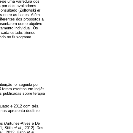
ou-se uma varredura dos
 por dois avaliadores
 consultado (Zoltowski
et
os entre as bases. Além
iferentes dos propostos a
resentarem como objetivo
tamento individual. Os
e cada estudo. Sendo
erido no fluxograma
ribuição foi seguida por
15 foram escritos em inglês
 publicadas sobre terapia
uatro e 2012 com três,
 mas apresenta declínio
cos (Antunes-Alves e De
1; Stith
et al.,
2012). Dos
al.,
2012; Kahn
et al.,