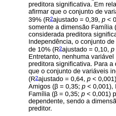
preditora significativa. Em r
afirmar que o conjunto de var
2
39% (R
ajustado = 0,39,
p
< 0
somente a dimensão Família 
considerada preditora signifi
Independência, o conjunto de
2
de 10% (R
ajustado = 0,10,
p
Entretanto, nenhuma variável
preditora significativa. Para
que o conjunto de variáveis 
2
(R
ajustado = 0,64,
p
< 0,001)
β
Amigos (
= 0,35;
p
< 0,001), 
β
Família (
= 0,35;
p
< 0,001) p
dependente, sendo a dimensão
preditor.