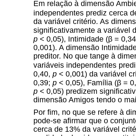
Em relação à dimensão Ambien
independentes prediz cerca 
da variável critério. As dime
significativamente a variável
β
p
< 0,05), Intimidade (
= 0,3
0,001). A dimensão Intimidade
preditor. No que tange à dime
variáveis independentes pred
0,40,
p
< 0,001) da variável c
β
0,39;
p
< 0,05), Família (
= 0
p
< 0,05) predizem significat
dimensão Amigos tendo o maio
Por fim, no que se refere à d
pode-se afirmar que o conjunt
cerca de 13% da variável cri