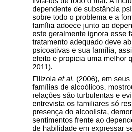
livrá-los de todo o mal. A incl
dependente de substância psi
sobre todo o problema e a for
família adoece junto ao depen
este geralmente ignora esse f
tratamento adequado deve ab
psicoativas e sua família, as
efeito e propicia uma melhor 
2011).
Filizola
et al.
(2006), em seus 
famílias de alcoólicos, mostro
relações são turbulentas e ev
entrevista os familiares só 
presença do alcoolista, demon
sentimentos frente ao depende
de habilidade em expressar s