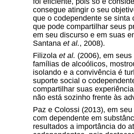
foi eficiente, pois só é cons
consegue atingir o seu objeti
que o codependente se sinta
que pode compartilhar seus p
em seu discurso e em suas 
Santana
et al.
, 2008).
Filizola
et al.
(2006), em seus 
famílias de alcoólicos, mostro
isolando e a convivência é t
suporte social o codependent
compartilhar suas experiênci
não está sozinho frente às ad
Paz e Colossi (2013), em seu 
com dependente em substânci
resultados a importância do a